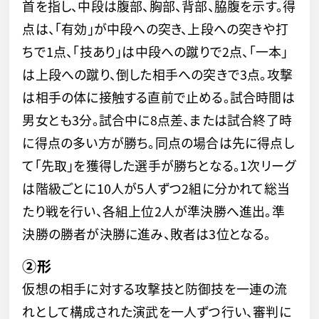
首を指し、中段は腹部、胸部、背部、脇腹を示す。得
点は、「有効」が中段への突き、上段への突きや打
ちで1点、「技あり」は中段への蹴りで2点、「一本」
は上段への蹴り、倒した相手への突きで3点。攻撃
は相手の体に接触する直前で止める。試合時間は
男女とも3分。試合中に8点差、または試合終了時
に得点の多い方が勝ち。同点の場合は先に得点し
て「先取」を獲得した選手が勝ちとなる。1次リーグ
は階級ごとに10人が5人ずつ2組に分かれて総当
たり戦を行い、各組上位2人が準決勝へ進出。準
決勝の勝者が決勝に進み、敗者は3位となる。
②形
仮想の相手に対する攻撃技と防御技を一連の流
れとして構成された演武を一人ずつ行い、審判に