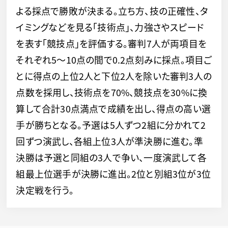
よる採点で勝敗が決まる。立ち方、技の正確性、タ
イミングなどを見る「技術点」、力強さやスピード
を表す「競技点」を評価する。審判7人が両項目を
それぞれ5～10点の間で0.2点刻みに採点。項目ご
とに得点の上位2人と下位2人を除いた審判3人の
点数を採用し、技術点を70%、競技点を30%に換
算して合計30点満点で成績を出し、得点の高い選
手が勝ちとなる。予選は5人ずつ2組に分かれて2
回ずつ演武し、各組上位3人が準決勝に進む。準
決勝は予選と同組の3人で争い、一度演武して各
組最上位選手が決勝に進出。2位と別組3位が3位
決定戦を行う。