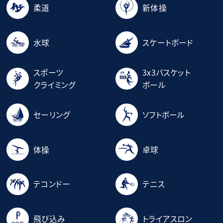
柔道
新体操
水球
スケートボード
スポーツ
3x3バスケット
クライミング
ボール
セーリング
ソフトボール
体操
卓球
テコンドー
テニス
飛び込み
トライアスロン