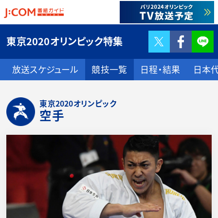
Twitter
F
東京2020オリンピック特集
放送スケジュール
競技一覧
日程・結果
日本
東京2020オリンピック
空手