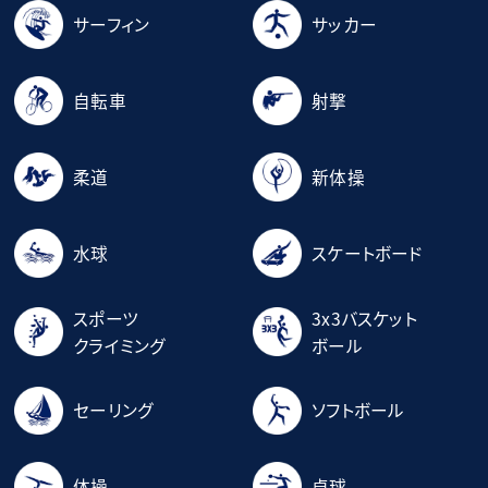
サーフィン
サッカー
自転車
射撃
柔道
新体操
水球
スケートボード
スポーツ
3x3バスケット
クライミング
ボール
セーリング
ソフトボール
体操
卓球