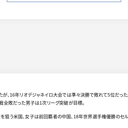
たが、16年リオデジャネイロ大会では準々決勝で敗れて5位だっ
5戦全敗だった男子は1次リーグ突破が目標。
を狙う米国、女子は前回覇者の中国、18年世界選手権優勝のセ