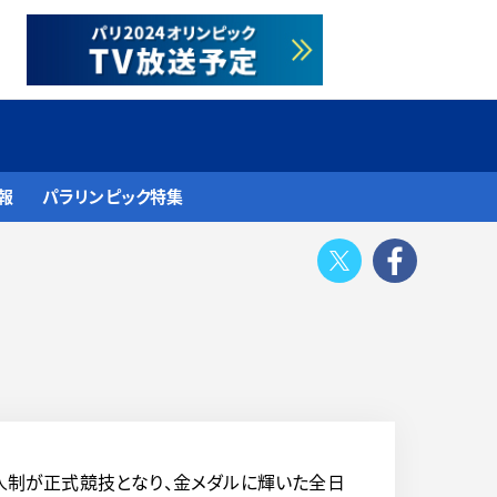
報
パラリンピック特集
Twitter
Face
6人制が正式競技となり、金メダルに輝いた全日