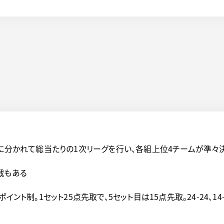
組に分かれて総当たりの1次リーグを行い、各組上位4チームが準々
戦もある
ント制。1セット25点先取で、5セット目は15点先取。24-24、1