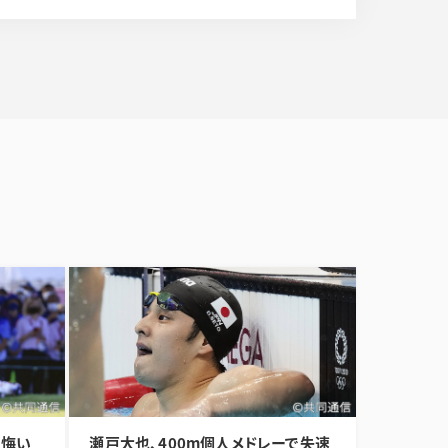
」悔い
瀬戸大也、400m個人メドレーで失速