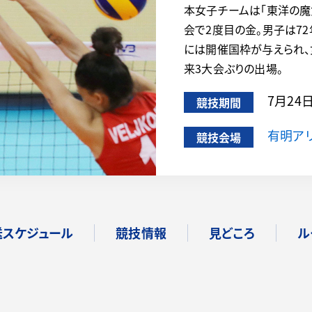
本女子チームは「東洋の魔
会で2度目の金。男子は7
には開催国枠が与えられ、
来3大会ぶりの出場。
7月24
競技期間
有明ア
競技会場
送スケジュール
競技情報
見どころ
ル