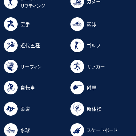
カヌー
リフティング
空手
競泳
近代五種
ゴルフ
サーフィン
サッカー
自転車
射撃
柔道
新体操
水球
スケートボード