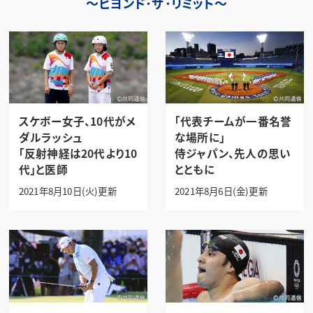
～ビヨンド･ザ･リミット～
スケボー女子、10代がメ
「代表チームが一番名誉
ダルラッシュ
な場所に」
「反射神経は20代より10
侍ジャパン、先人の思い
代」と医師
とともに
2021年8月10日(火)更新
2021年8月6日(金)更新