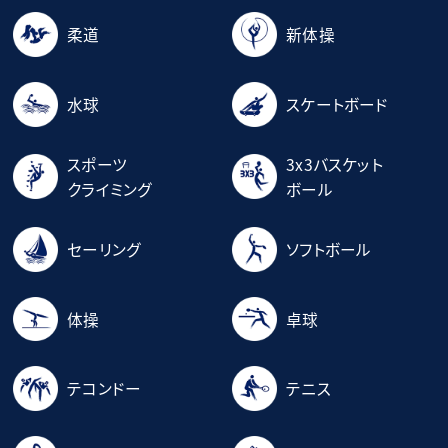
柔道
新体操
水球
スケートボード
スポーツ
3x3バスケット
クライミング
ボール
セーリング
ソフトボール
体操
卓球
テコンドー
テニス