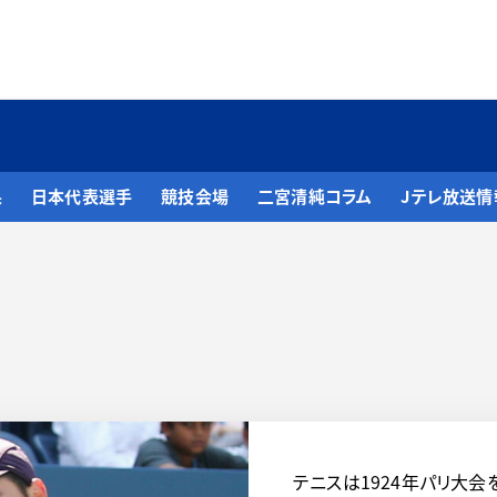
果
日本代表選手
競技会場
二宮清純コラム
Jテレ放送情
テニスは1924年パリ大