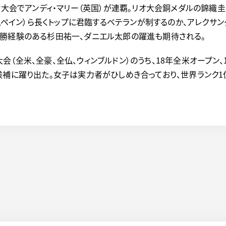
オ大会でアンディ・マリー（英国）が連覇。リオ大会銅メダルの錦織
（スペイン）ら長くトップに君臨するベテランが制するのか、アレクサ
優勝経験のある杉田祐一、ダニエル太郎の躍進も期待される。
（全米、全豪、全仏、ウィンブルドン）のうち、18年全米オープン
候補に躍り出た。女子は実力者がひしめき合っており、世界ランク1