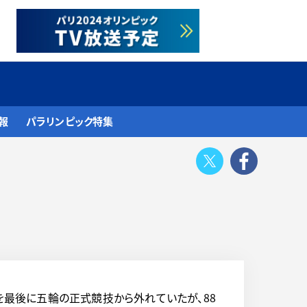
報
パラリンピック特集
Twitter
Face
会を最後に五輪の正式競技から外れていたが、88