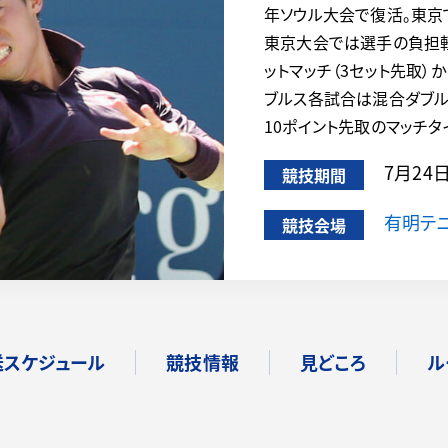
年ソウル大会で復活。東京
東京大会では選手の負担軽
ットマッチ（3セット先取）
ブルス各試合は混合ダブル
10ポイント先取のマッチ
7月24
競技期間
有明テ
競技会場
送スケジュール
競技情報
見どころ
ル