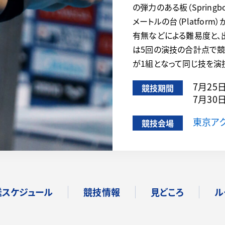
の弾力のある板（Spring
メートルの台（Platfo
有無などによる難易度と、
は5回の演技の合計点で競
が1組となって同じ技を演
7月25
競技期間
7月30
東京ア
競技会場
送スケジュール
競技情報
見どころ
ル