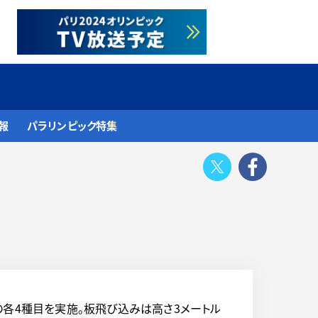
報
パラリンピック特集
Twitter
Face
各4種目を実施。板飛び込みは高さ3メートル