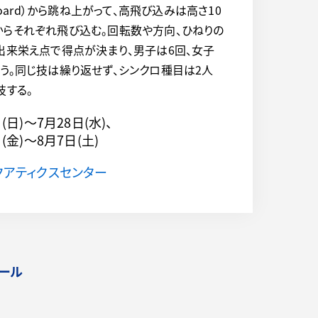
board）から跳ね上がって、高飛び込みは高さ10
rm）からそれぞれ飛び込む。回転数や方向、ひねりの
出来栄え点で得点が決まり、男子は6回、女子
う。同じ技は繰り返せず、シンクロ種目は2人
技する。
日(日)～
7月28日(水)、
日(金)～
8月7日(土)
クアティクスセンター
ール