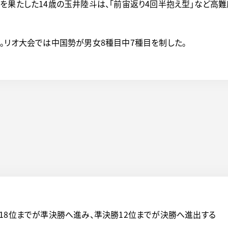
を果たした14歳の玉井陸斗は、「前宙返り4回半抱え型」など高
。リオ大会では中国勢が男女8種目中7種目を制した。
18位までが準決勝へ進み、準決勝12位までが決勝へ進出する