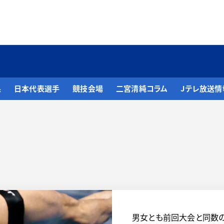
果
日本代表選手
競技会場
二宮清純コラム
Jテレ放送情
男女とも前回大会と同数の