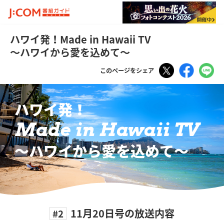
ハワイ発！Made in Hawaii TV
～ハワイから愛を込めて～
Tweet
Faceboo
LI
このページをシェア
ハワイ発！
Made in Hawaii TV
〜ハワイから愛を込めて〜
11月20日号の放送内容
#2