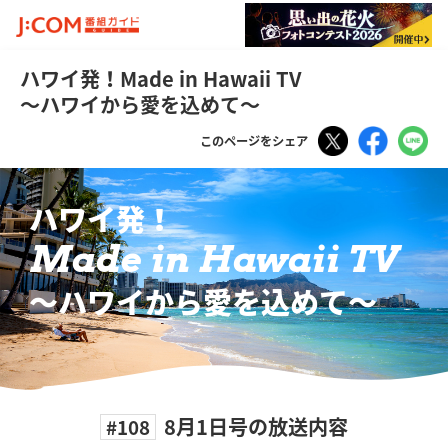
ハワイ発！Made in Hawaii TV
～ハワイから愛を込めて～
Tweet
Faceboo
LI
このページをシェア
ハワイ発！
Made in Hawaii TV
〜ハワイから愛を込めて〜
8月1日号の放送内容
#108