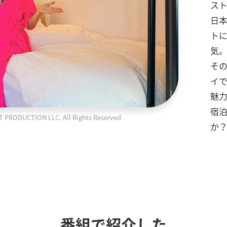
スト
日本
ト
気
そ
イ
魅
宿
ODUCTION LLC. All Rights Reserved
か
番組で紹介した