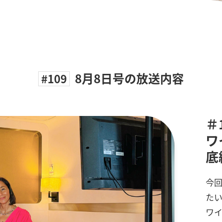
8月8日号の放送内容
#109
＃
ワ
底
今回
たい
ワ