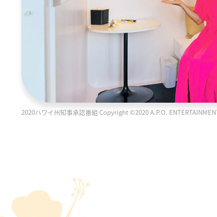
2020ハワイ州知事承認番組 Copyright ©2020 A.P.O. ENTERTAINMENT PR