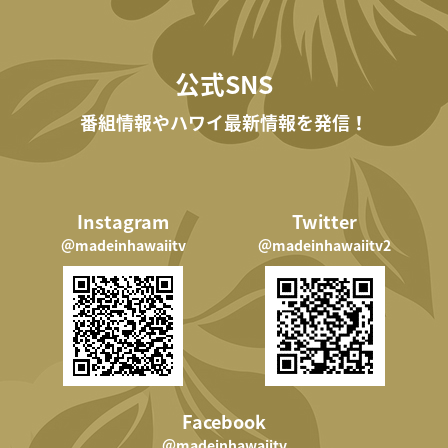
公式SNS
番組情報やハワイ最新情報を発信！
Instagram
Twitter
＠madeinhawaiitv
＠madeinhawaiitv2
Facebook
＠madeinhawaiitv