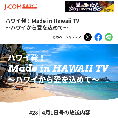
ハワイ発！Made in Hawaii TV
～ハワイから愛を込めて～
Tweet
Faceboo
LI
このページをシェア
ハワイ発！
Made in HAWAII TV
〜ハワイから愛を込めて〜
4月1日号の放送内容
#28