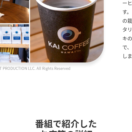
ーヒ
す
の
タ
キ
で
し
ODUCTION LLC. All Rights Reserved
番組で紹介した