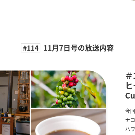
11月7日号の放送内容
#114
＃
ヒ
C
今回
ナコ
ハ