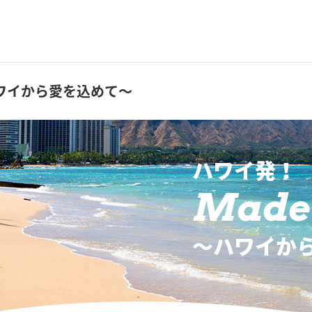
ワイから愛を込めて～
ハワイ発！
Made 
〜ハワイか