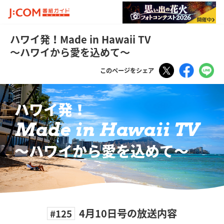
ハワイ発！Made in Hawaii TV
～ハワイから愛を込めて～
Tweet
Faceboo
LI
このページをシェア
ハワイ発！
Made in Hawaii TV
〜ハワイから愛を込めて〜
4月10日号の放送内容
#125