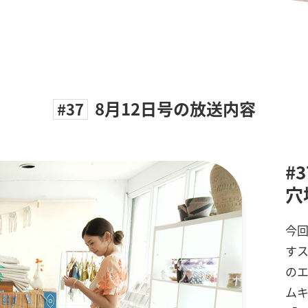
8月12日号の放送内容
#37
#
穴
今回
す
の
ム