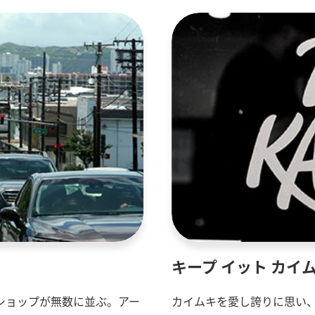
キープ イット カイ
ショップが無数に並ぶ。アー
カイムキを愛し誇りに思い