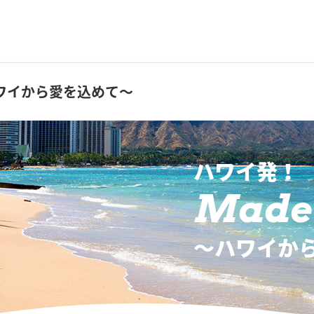
ワイから愛を込めて～
ハワイ発！
Made 
〜ハワイか