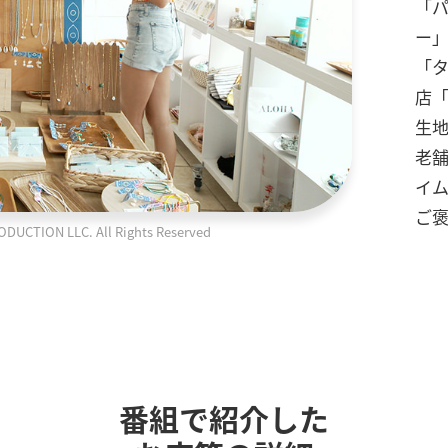
「パ
ー
「タ
店「
生
老舗
イ
ご
TION LLC. All Rights Reserved
番組で紹介した