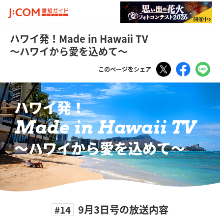
ハワイ発！Made in Hawaii TV
～ハワイから愛を込めて～
Tweet
Faceboo
LI
このページをシェア
ハワイ発！
Made in Hawaii TV
〜ハワイから愛を込めて〜
9月3日号の放送内容
#14