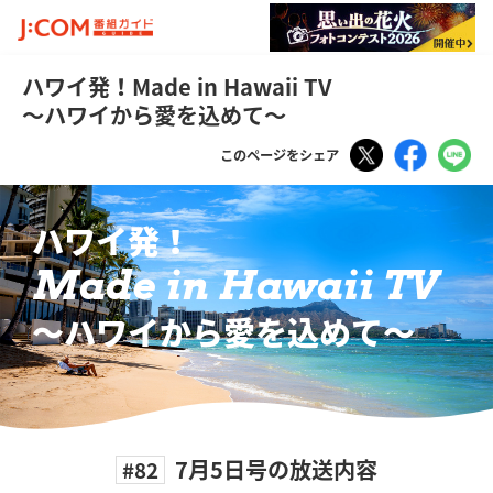
ハワイ発！Made in Hawaii TV
～ハワイから愛を込めて～
Tweet
Faceboo
LI
このページをシェア
ハワイ発！
Made in Hawaii TV
〜ハワイから愛を込めて〜
7月5日号の放送内容
#82