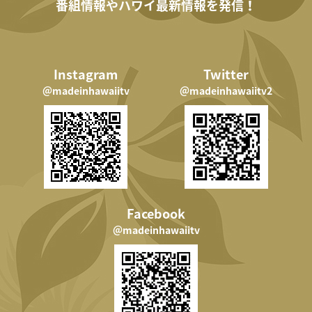
番組情報やハワイ最新情報を発信！
Instagram
Twitter
＠madeinhawaiitv
＠madeinhawaiitv2
Facebook
＠madeinhawaiitv