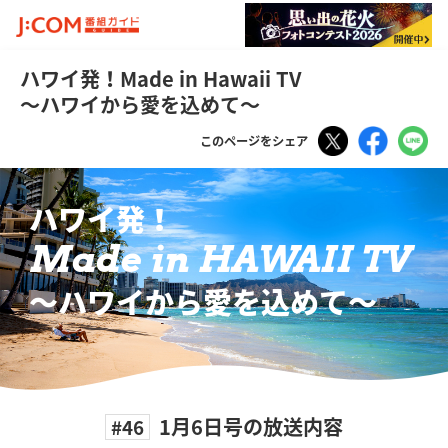
ハワイ発！Made in Hawaii TV
～ハワイから愛を込めて～
Tweet
Faceboo
LI
このページをシェア
ハワイ発！
Made in HAWAII TV
〜ハワイから愛を込めて〜
1月6日号の放送内容
#46