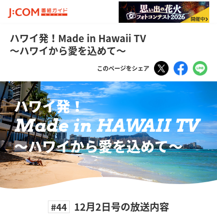
ハワイ発！Made in Hawaii TV
～ハワイから愛を込めて～
Tweet
Faceboo
LI
このページをシェア
ハワイ発！
Made in HAWAII TV
〜ハワイから愛を込めて〜
12月2日号の放送内容
#44