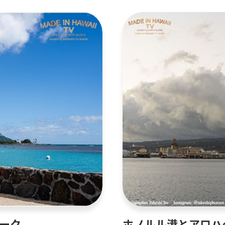
ーク
ホノルル港とアロハ