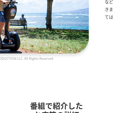
な
き
て
TION LLC. All Rights Reserved
番組で紹介した