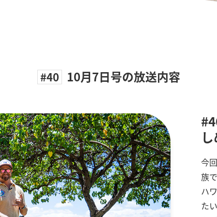
10月7日号の放送内容
#40
#
し
今回
族
ハ
た