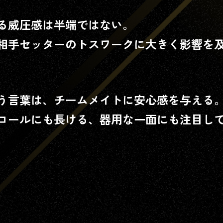
る威圧感は半端ではない。
相手セッターのトスワークに大きく影響を
「J SPORTSオンデマンド」
とは
J SPORTSで放送される番組のライブ配信や見逃し配信が視聴で
す。
う言葉は、チームメイトに安心感を与える
ロールにも長ける、器用な一面にも注目し