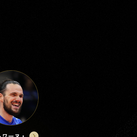
おおや
まさき
大宅
真樹
トワーヌ・