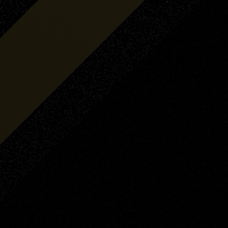
やまもと
ともひろ
山本
智大
バルデス・
メリーサ