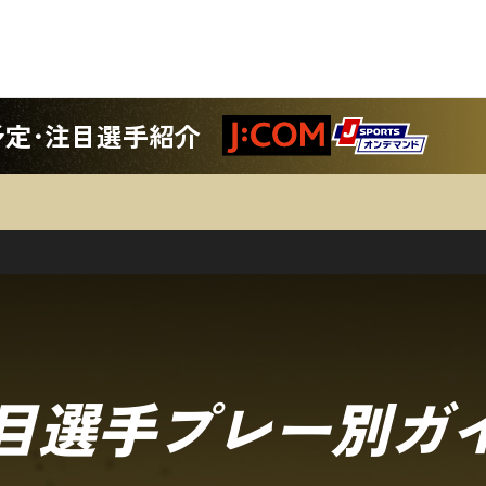
予定･注目選手紹介
目選手プレー別ガ