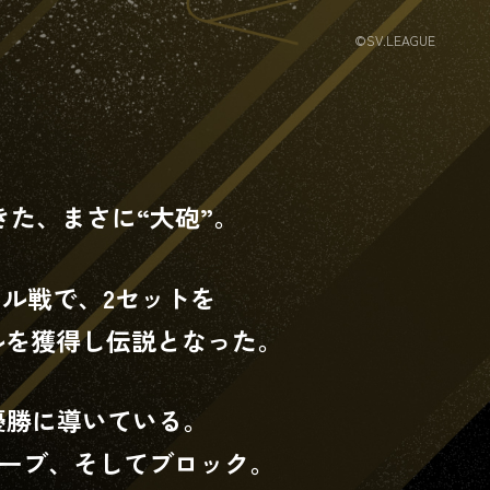
信中！
©SV.LEAGUE
から
きた、まさに“大砲”。
ジル戦で、2セットを
ルを獲得し伝説となった。
優勝に導いている。
サーブ、そしてブロック。