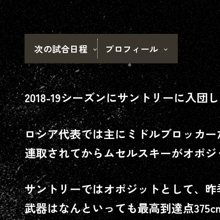
J SPORTS
次の試合日程
プロフィール
左
※ア
2018-19シーズンにサントリーに入
ロ
※
ロシア代表では主にミドルブロッカーだ
連取されてからムセルスキーがオポジ
サントリーではオポジットとして、昨
武器はなんといっても最高到達点375