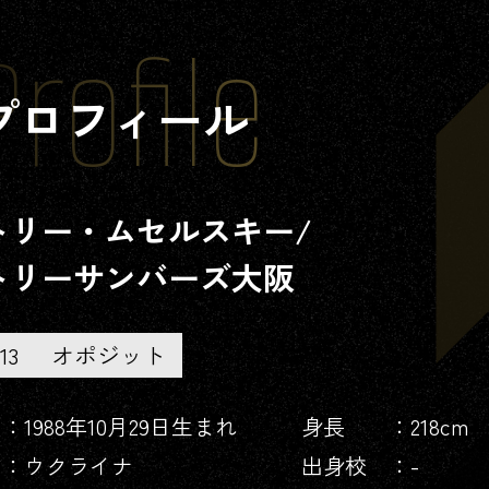
たかはし
らん
みやべ
あいり
Profile
髙橋
藍
宮部
藍梨
プロフィール
トリー・ムセルスキー/
トリーサンバーズ大阪
みずまち
たいと
はやし
ことな
水町
泰杜
林
琴奈
13
オポジット
日
：1988年10月29日生まれ
身長
：218cm
：ウクライナ
出身校
：-