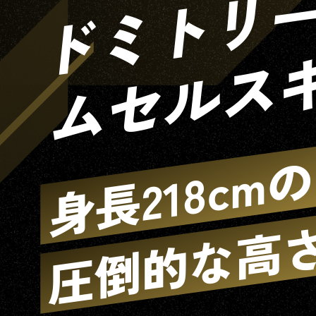
ドミトリ
ムセルス
身長218cmの
圧倒的な高