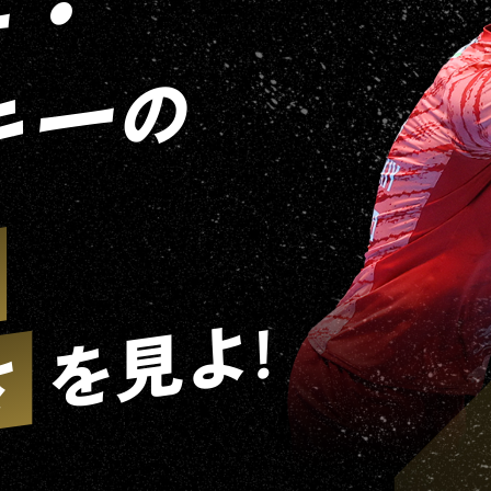
ー・
キー
の
を見よ!
さ