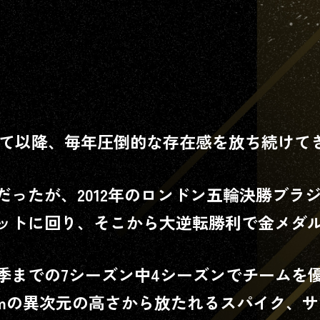
オンデマンド
でSVリーグ男女全試合配
スマホでのご視聴
のQRコードよりアクセスしてください。
クセス後、ページ下部｢J:COMまたはYCVにご加入のお客様はこちら｣
団して以降、毎年圧倒的な存在感を放ち続けて
グインに進んでください。
アプリをインストールされてない場合は、ストアに遷移します。
ったが、2012年のロンドン五輪決勝ブラ
ットに回り、そこから大逆転勝利で金メダ
PCでのご視聴
季までの7シーズン中4シーズンでチームを
ご視聴はこちら
cmの異次元の高さから放たれるスパイク、