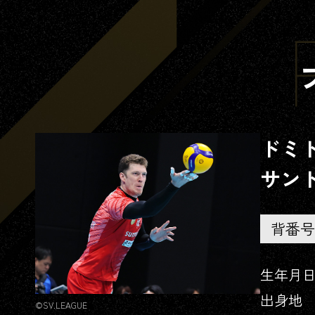
さとう
よしの
佐藤
淑乃
ドミ
サン
わだ
ゆきこ
和田
由紀子
背番号
生年月
出身地
©SV.LEAGUE