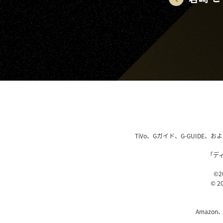
TiVo、Gガイド、G-GUIDE
「デ
©20
© 20
Amazon