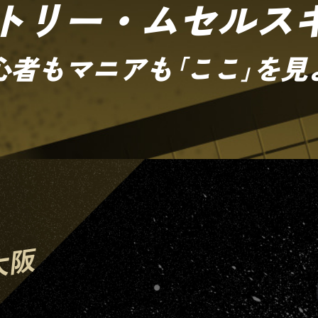
トリー・ムセルス
心者もマニアも｢ここ｣を見
大阪