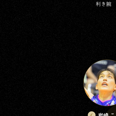
利き腕
いわさき
岩崎
こよみ
みやうら
けんと
宮浦
健人
岩崎 