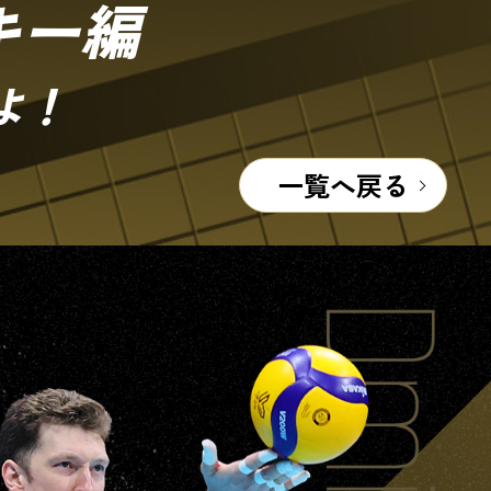
キー編
よ！
一覧へ戻る