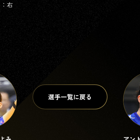
：右
ドミトリー・
アントワーヌ・
ムセルスキー
ブリザール
にしもと
けいご
ふくどめ
さとみ
選手一覧に戻る
西本
圭吾
福留
慧美
こよみ
アン