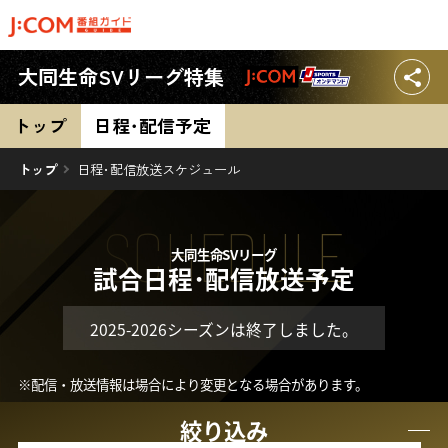
大同生命SVリーグ特集
トップ
日程･配信
予定
トップ
日程･配信放送スケジュール
SCHEDULE
大同生命SVリーグ
試合日程･配信放送予定
2025-2026シーズンは終了しました。
※配信・放送情報は場合により変更となる場合があります。
絞り込み