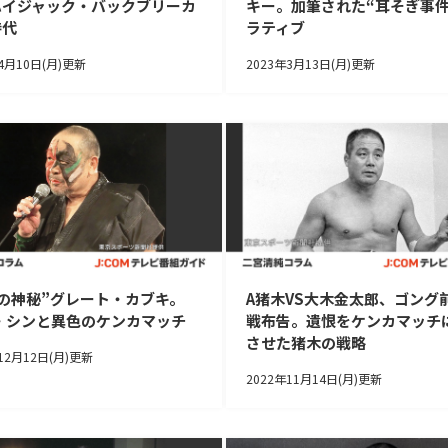
ハイジャック・バックブリーカ
キー。加筆された“耳そぎ事件
時代
ラティブ
年4月10日(月)更新
2023年3月13日(月)更新
の神秘”グレート・カブキ。
A猪木VS大木金太郎、ゴング
J・シンと異色のケンカマッチ
戦布告。遺恨をケンカマッチ
させた猪木の戦略
12月12日(月)更新
2022年11月14日(月)更新