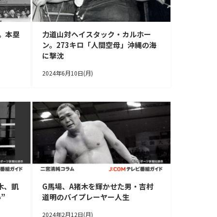
。本塁
力道山対ヘイスタック・カルホー
ン。273キロ「人間空母」沖縄の海
に撃沈
2024年6月10日(月)
木、凱
G馬場、A猪木を輝かせた男・吉村
”
道明のバイプレーヤー人生
2024年2月12日(月)