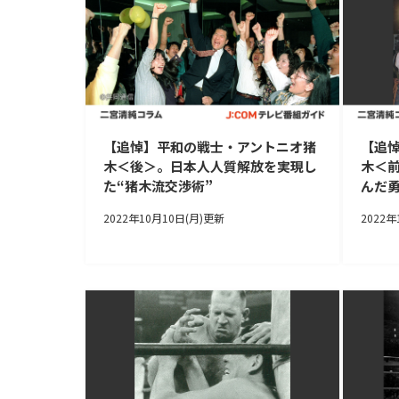
【追悼】平和の戦士・アントニオ猪
【追
木＜後＞。日本人人質解放を実現し
木＜
た“猪木流交渉術”
んだ
2022年10月10日(月)更新
2022年