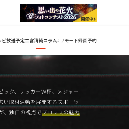
レビ放送予定
二宮清純コラム
#リモート
録画予約
ピック、サッカーＷ杯、メジャー
広い取材活動を展開するスポーツ
が、独自の視点で
プロレスの魅力