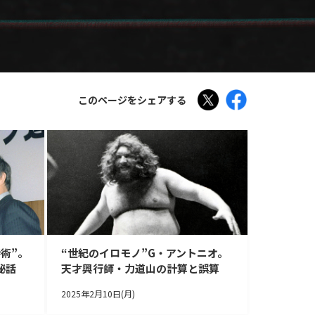
Tweet
Facebook
このページをシェアする
術”。
“世紀のイロモノ”G・アントニオ。
秘話
天才興行師・力道山の計算と誤算
2025年2月10日(月)