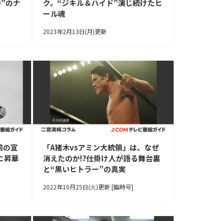
”のナ
ク。“ジキル＆ハイド”演じ続けたヒ
ール魂
2023年2月13日(月)更新
前の宣
「A猪木vsアミン大統領」は、なぜ
に昇華
消えたのか!?仕掛け人が語る舞台裏
と“黒いヒトラー”の真実
2022年10月25日(火)更新 [臨時号]