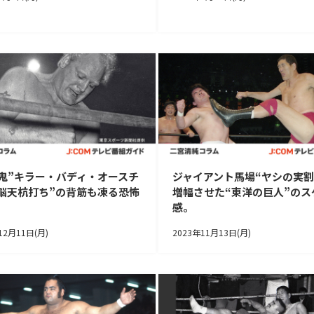
鬼”キラー・バディ・オースチ
ジャイアント馬場“ヤシの実割
脳天杭打ち”の背筋も凍る恐怖
増幅させた“東洋の巨人”のス
感。
12月11日(月)
2023年11月13日(月)