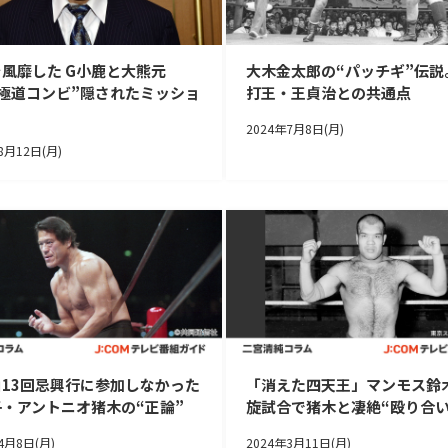
風靡した G小鹿と大熊元
大木金太郎の“パッチギ”伝説
“極道コンビ”隠されたミッショ
打王・王貞治との共通点
2024年7月8日(月)
8月12日(月)
山13回忌興行に参加しなかった
「消えた四天王」マンモス鈴
・アントニオ猪木の“正論”
旋試合で猪木と凄絶“殴り合い
4月8日(月)
2024年3月11日(月)