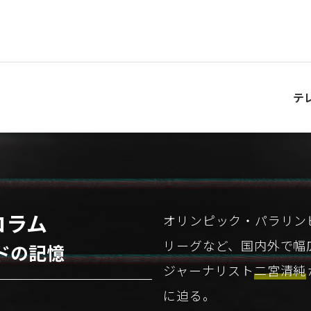
テ
コラム
オリンピック・パラリン
リーグなど、国内外で幅
ドの記憶
ジャーナリスト
二宮清純
に迫る。
新