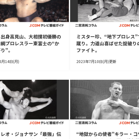
イ出身高見山、大相撲初優勝の
ミスター珍、“地下プロレス”
横綱プロレスラー東富士の“か
蹴り。力道山喜ばせた掟破り
り”。
ファイト。
8月14日(月)
2023年7月10日(月)更新
・レオ・ジョナサン「最強」伝
“地獄からの使者”キラー・コ