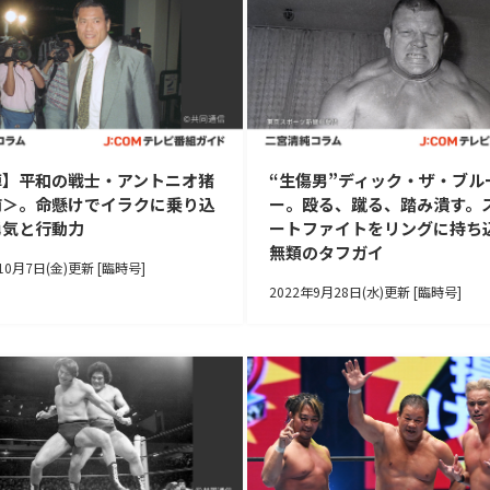
悼】平和の戦士・アントニオ猪
“生傷男”ディック・ザ・ブル
前＞。命懸けでイラクに乗り込
ー。殴る、蹴る、踏み潰す。
勇気と行動力
ートファイトをリングに持ち
無類のタフガイ
10月7日(金)更新 [臨時号]
2022年9月28日(水)更新 [臨時号]