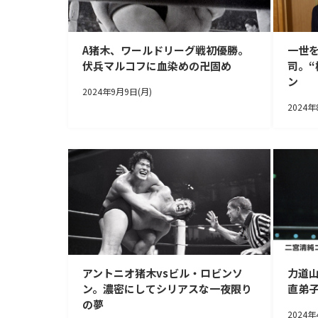
A猪木、ワールドリーグ戦初優勝。
一世を
伏兵マルコフに血染めの卍固め
司。
ン
2024年9月9日(月)
2024年
アントニオ猪木vsビル・ロビンソ
力道
ン。濃密にしてシリアスな一夜限り
直弟子
の夢
2024年