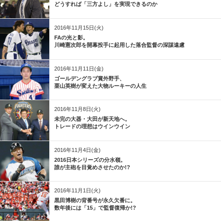
どうすれば「三方よし」を実現できるのか
2016年11月15日(火)
FAの光と影。
川崎憲次郎を開幕投手に起用した落合監督の深謀遠慮
2016年11月11日(金)
ゴールデングラブ賞外野手、
栗山英樹が変えた大物ルーキーの人生
2016年11月8日(火)
未完の大器・大田が新天地へ。
トレードの理想はウインウイン
2016年11月4日(金)
2016日本シリーズの分水嶺。
誰が主砲を目覚めさせたのか!?
2016年11月1日(火)
黒田博樹の背番号が永久欠番に。
数年後には「15」で監督復帰か!?