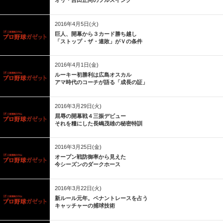
オリ・吉田正尚のフルスイング
2016年4月5日(火)
巨人、開幕から３カード勝ち越し
「ストップ・ザ・連敗」がＶの条件
2016年4月1日(金)
ルーキー初勝利は広島オスカル
アマ時代のコーチが語る「成長の証」
2016年3月29日(火)
屈辱の開幕戦４三振デビュー
それを糧にした長嶋茂雄の秘密特訓
2016年3月25日(金)
オープン戦防御率から見えた
今シーズンのダークホース
2016年3月22日(火)
新ルール元年。ペナントレースを占う
キャッチャーの捕球技術