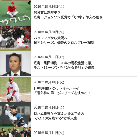
2016年10月28日(金)
沢村賞に新基準？
広島・ジョンソン受賞で「QS率」導入の動き
2016年10月25日(火)
バッシングから賞賛へ。
日本シリーズ、伝説のクロスプレー秘話
2016年10月21日(金)
広島・黒田博樹、20年の現役生活に幕。
ラスト3シーズンで「2ケタ勝利」の偉業
2016年10月18日(火)
打率8割越えのラッキーボーイ
「意外性の男」がシリーズを決める！
2016年10月14日(金)
日ハム逆転Ｖを支えた谷元圭介の
"小よく大を制する"野球人生
2016年10月11日(火)