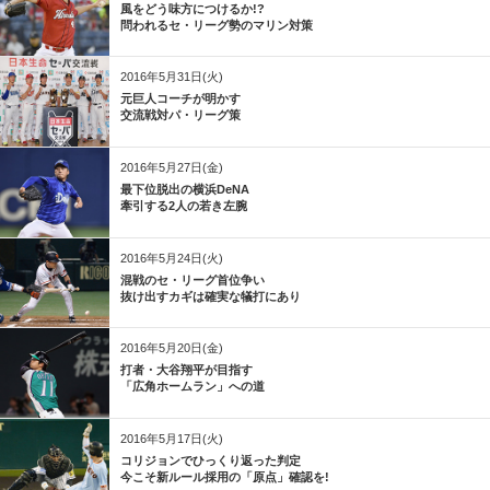
風をどう味方につけるか!?
問われるセ・リーグ勢のマリン対策
2016年5月31日(火)
元巨人コーチが明かす
交流戦対パ・リーグ策
2016年5月27日(金)
最下位脱出の横浜DeNA
牽引する2人の若き左腕
2016年5月24日(火)
混戦のセ・リーグ首位争い
抜け出すカギは確実な犠打にあり
2016年5月20日(金)
打者・大谷翔平が目指す
「広角ホームラン」への道
2016年5月17日(火)
コリジョンでひっくり返った判定
今こそ新ルール採用の「原点」確認を!