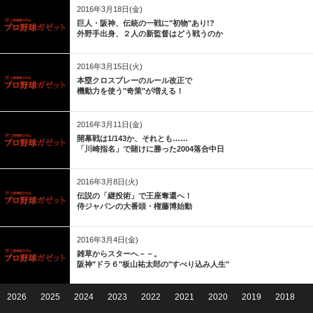
2016年3月18日(金)
巨人・阪神、伝統の一戦に"初物"あり!?
外野手出身、２人の新監督はどう戦うのか
2016年3月15日(火)
本塁クロスプレーのルール改正で
機動力を使う"奇策"が増える！
2016年3月11日(金)
開幕戦は1/143か、それとも……
「川崎指名」で賭けに勝った2004落合中日
2016年3月8日(火)
伝説の「継投術」で王座奪還へ！
侍ジャパンの大番頭・権藤博始動
2016年3月4日(金)
雑草からスターへ－－。
阪神"ドラ６"板山祐太郎の"すべり込み人生"
2026
2025
2024
2023
2022
2021
2020
2019
2018