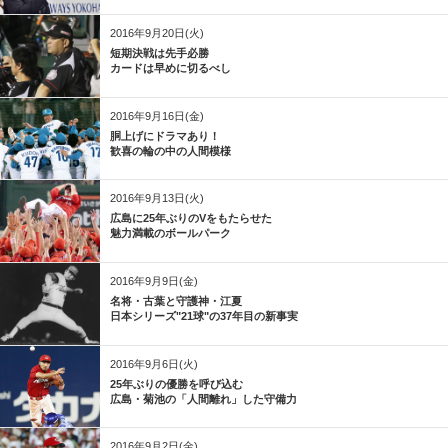
2016年9月20日(火)
短期決戦は先手必勝
カードは早めに切るべし
2016年9月16日(金)
胴上げにドラマあり！
歓喜の輪の中の人間模様
2016年9月13日(火)
広島に25年ぶりのVをもたらせた
魅力満載のボールパーク
2016年9月9日(金)
名将・古葉と守護神・江夏
日本シリーズ"21球"の37年目の新事実
2016年9月6日(火)
25年ぶりの優勝を呼び込む
広島・菊池の「人間離れ」した守備力
2016年9月2日(金)