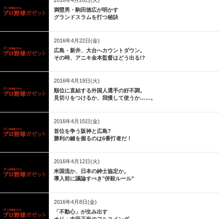
2016年4月26日(火)
満塁男・駒田徳広が明かす
グランドスラムを打つ秘訣
2016年4月22日(金)
広島・新井、大台へカウントダウン。
その時、アニキ金本監督はどう出る!?
2016年4月19日(火)
順位に直結する外国人選手の好不調。
見切りをつけるか、我慢して使うか……。
2016年4月15日(金)
首位を争う阪神と広島?
勝利の鍵を握るのは6番打者だ！
2016年4月12日(火)
米国流か、日本の紳士協定か。
導入前に議論すべき"併殺ルール"
2016年4月8日(金)
「不動心」が生み出す