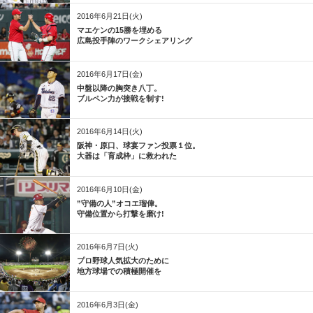
2016年6月21日(火)
マエケンの15勝を埋める
広島投手陣のワークシェアリング
2016年6月17日(金)
中盤以降の胸突き八丁。
ブルペン力が接戦を制す!
2016年6月14日(火)
阪神・原口、球宴ファン投票１位。
大器は「育成枠」に救われた
2016年6月10日(金)
”守備の人”オコエ瑠偉。
守備位置から打撃を磨け!
2016年6月7日(火)
プロ野球人気拡大のために
地方球場での積極開催を
2016年6月3日(金)