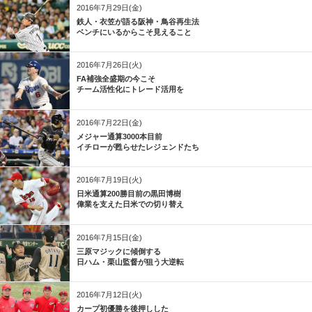
2016年7月29日(金)
鉄人・衣笠が語る阪神・鳥谷再生法
ベンチにいるからこそ見えること
2016年7月26日(火)
FA補強全盛期の今こそ
チーム活性化にトレード活用を
2016年7月22日(金)
メジャー通算3000本目前
イチローが甦らせたレジェンドたち
2016年7月19日(火)
日米通算200勝目前の黒田博樹
偉業を支えた日米での切り替え
2016年7月15日(金)
三原マジックに傾倒する
日ハム・栗山監督が狙う大逆転
2016年7月12日(火)
カープ初優勝を後押しした