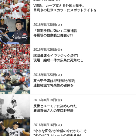
V間近、カープ支える外国人投手。
目利きの駐米スカウトにスポットライトを
2016年8月30日(火)
「短期決戦に強い」工藤神話
修羅場の観察眼は健在か!?
2016年8月26日(金)
球団最速タイでマジック点灯!
現場、編成一体の広島に死角なし
2016年8月23日(火)
夏の甲子園は2回戦組が有利
連投軽減で将来性の確保を
2016年8月19日(金)
反骨とユーモアに染められた
豊田泰光さんの辛口野球愛
2016年8月16日(火)
"小さな変化"が全盛の今だからこそ
"火の玉"ストレートの継承者を!