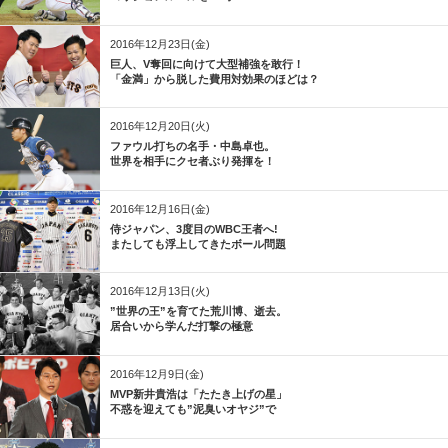
2016年12月23日(金)
巨人、V奪回に向けて大型補強を敢行！
「金満」から脱した費用対効果のほどは？
2016年12月20日(火)
ファウル打ちの名手・中島卓也。
世界を相手にクセ者ぶり発揮を！
2016年12月16日(金)
侍ジャパン、3度目のWBC王者へ!
またしても浮上してきたボール問題
2016年12月13日(火)
”世界の王”を育てた荒川博、逝去。
居合いから学んだ打撃の極意
2016年12月9日(金)
MVP新井貴浩は「たたき上げの星」
不惑を迎えても”泥臭いオヤジ”で