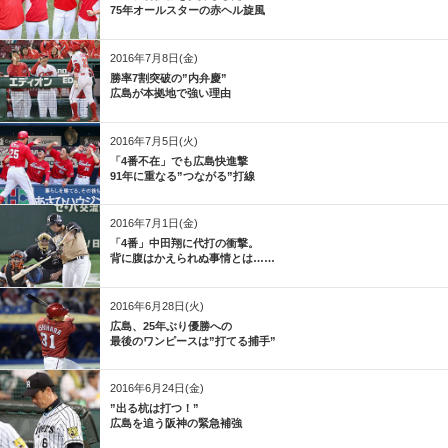
75年オールスターの赤ヘル旋風
2016年7月8日(金)
勝率7割突破の”内弁慶”
広島が本拠地で強い理由
2016年7月5日(火)
「4番不在」でも広島快進撃
91年に重なる”つながる”打線
2016年7月1日(金)
「4番」中田翔に代打の衝撃。
背に腹はかえられぬ事情とは……
2016年6月28日(火)
広島、25年ぶり優勝への
最後のワンピースは”打てる捕手”
2016年6月24日(金)
”出る杭は打つ！”
広島を追う阪神の緊急補強