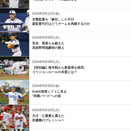
2016年8月12日(金)
谷繁監督を「解任」した中日
森監督代行はどうチームを再建するのか
2016年8月09日(火)
宮本、筒香らを鍛えた
高校野球強豪校の教え
2016年8月09日(火)
【特別編】後半戦から新基準を採用。
コリジョンルールの本質とは？
2016年8月05日(金)
DeNA筒香シフトに見る
"和製バース"への道
2016年8月02日(火)
天才・江夏豊も震えた
初優勝のプレッシャー