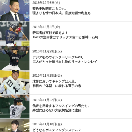
2016年12月6日(火)
契約更改悲喜こもごも。
理よりも情の日本式。直接対話の利点も
2016年12月2日(金)
若武者は実戦で鍛えよ！
AWBの注目株はオリックス吉田と阪神・石崎
2016年11月29日(火)
アジア初のウインターリーグAWB。
巨人がとった掘り出し物のリャオ・レンレイ
2016年11月25日(金)
球界においてキャンプは元旦。
初日の「体型」に表れる選手の志
2016年11月22日(火)
代表を席巻するフルスイングの男たち。
鋳型にはめない大阪桐蔭流に注目
2016年11月18日(金)
どうなるポスティングシステム？