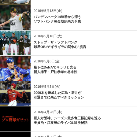
2016年5月13日(金)
バンデンハーク14連勝から漂う
ソフトバンク黄金期到来の予感
2016年5月10日(火)
ストップ・ザ・ソフトバンク
球界OBの”ギラギラの闘争心”提言
2016年5月6日(金)
最下位DeNAでキラリと光る
新人捕手・戸柱恭孝の将来性
2016年5月3日(火)
2000本を達成した広島・新井が
引退までに果たすべきミッション
2016年4月28日(木)
巨人対阪神、シーズン最多奪三振記録を巡る
王貞治・江夏豊のライバル対決秘話