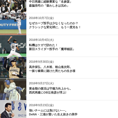
中日再建に経験豊富な「名参謀」
森脇浩司の「疑わしきは沈め」
2016年10月7日(金)
なぜカーブ投手は少なくなったのか？
クラシックな変化球に、もう一度光を！
2016年10月4日(火)
転機はケガで訪れた！
新旧スライダー投手の「魔球秘話」
2016年9月30日(金)
高井保弘、八木裕、桧山進次郎。
一振り稼業に賭けた男たちの生き様
2016年9月27日(火)
黄金期の復活は守備力向上から。
西武再建にOB辻発彦が浮上!
2016年9月23日(金)
強いチームには負けない----。
DeNA・三浦が貫いた生え抜きの美学