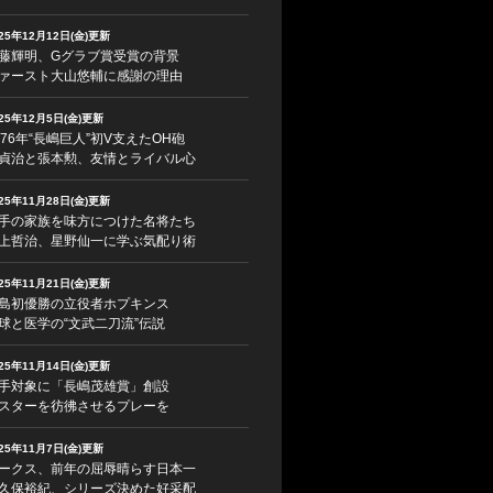
025年12月12日(金)更新
藤輝明、Gグラブ賞受賞の背景
ァースト大山悠輔に感謝の理由
025年12月5日(金)更新
976年“長嶋巨人”初V支えたOH砲
貞治と張本勲、友情とライバル心
025年11月28日(金)更新
手の家族を味方につけた名将たち
上哲治、星野仙一に学ぶ気配り術
025年11月21日(金)更新
島初優勝の立役者ホプキンス
球と医学の“文武二刀流”伝説
025年11月14日(金)更新
手対象に「長嶋茂雄賞」創設
スターを彷彿させるプレーを
025年11月7日(金)更新
ークス、前年の屈辱晴らす日本一
久保裕紀、シリーズ決めた好采配