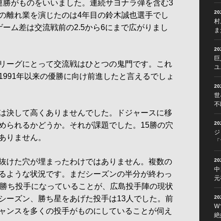
勝がものをいいました。連続サヨナラ弾を含む3
2
の離れ業を演じたのは4年目の鈴木誠也選手でし
村
ーム差は交流戦前の2.5から6にまで広がりまし
ま
2
巨
リーグにとって交流戦はひとつの鬼門です。これ
ユ
1991年以来の優勝に向け前進したと言えるでしょ
2
世
不
は決して高くありませんでした。ドジャースに移
2
められるかどうか。それが課題でした。15勝の穴
ジ
ありません。
「
抜けた穴が埋まったわけではありません。複数の
2
中
るような状況です。まだシーズンの半分が終わっ
元
が勝ち投手になっていることが、広島投手陣の現状
シーズン、勝ち星をあげた投手は13人でした。前
2
W
ャンスを多くの投手がものにしていることが伺え
絶