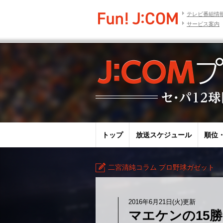
テレビ番組情
サービス案内
トップ
放送スケジュール
順位
二宮清純コラム プロ野球ガゼット
2016年6月21日(火)更新
マエケンの15