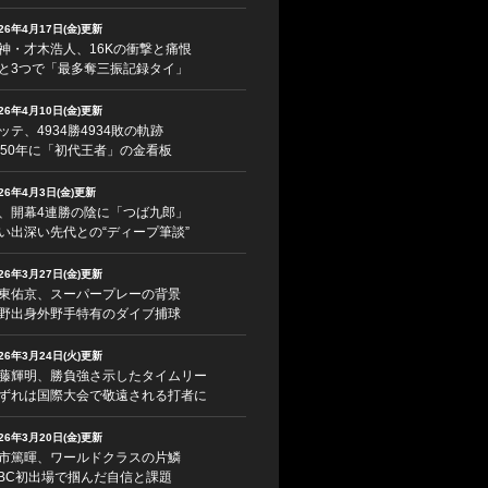
026年4月17日(金)更新
神・才木浩人、16Kの衝撃と痛恨
と3つで「最多奪三振記録タイ」
026年4月10日(金)更新
ッテ、4934勝4934敗の軌跡
950年に「初代王者」の金看板
026年4月3日(金)更新
、開幕4連勝の陰に「つば九郎」
い出深い先代との“ディープ筆談”
026年3月27日(金)更新
東佑京、スーパープレーの背景
野出身外野手特有のダイブ捕球
026年3月24日(火)更新
藤輝明、勝負強さ示したタイムリー
ずれは国際大会で敬遠される打者に
026年3月20日(金)更新
市篤暉、ワールドクラスの片鱗
BC初出場で掴んだ自信と課題