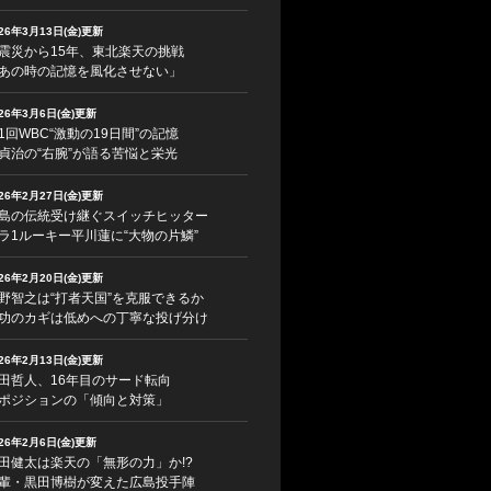
026年3月13日(金)更新
震災から15年、東北楽天の挑戦
あの時の記憶を風化させない」
026年3月6日(金)更新
1回WBC“激動の19日間”の記憶
貞治の“右腕”が語る苦悩と栄光
026年2月27日(金)更新
島の伝統受け継ぐスイッチヒッター
ラ1ルーキー平川蓮に“大物の片鱗”
026年2月20日(金)更新
野智之は“打者天国”を克服できるか
功のカギは低めへの丁寧な投げ分け
026年2月13日(金)更新
田哲人、16年目のサード転向
ポジションの「傾向と対策」
026年2月6日(金)更新
田健太は楽天の「無形の力」か!?
輩・黒田博樹が変えた広島投手陣