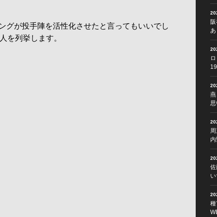
2
阪
ングが投手陣を活性化させたと言ってもいいでし
あ
5人を列挙します。
2
ロ
1
2
燕
思
2
周
内
2
佐
い
2
種
W