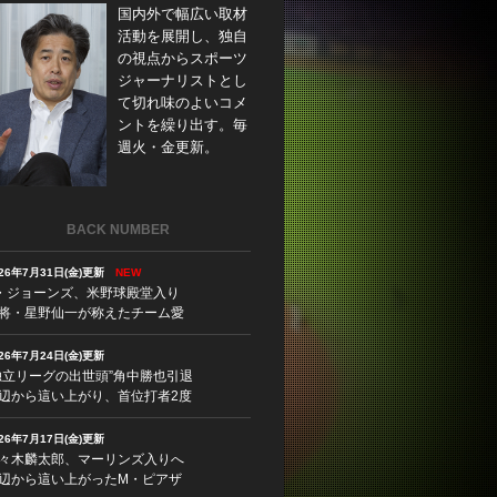
国内外で幅広い取材
活動を展開し、独自
の視点からスポーツ
ジャーナリストとし
て切れ味のよいコメ
ントを繰り出す。毎
週火・金更新。
BACK NUMBER
026年7月31日(金)更新
NEW
・ジョーンズ、米野球殿堂入り
将・星野仙一が称えたチーム愛
026年7月24日(金)更新
独立リーグの出世頭”角中勝也引退
辺から這い上がり、首位打者2度
026年7月17日(金)更新
々木麟太郎、マーリンズ入りへ
辺から這い上がったM・ピアザ