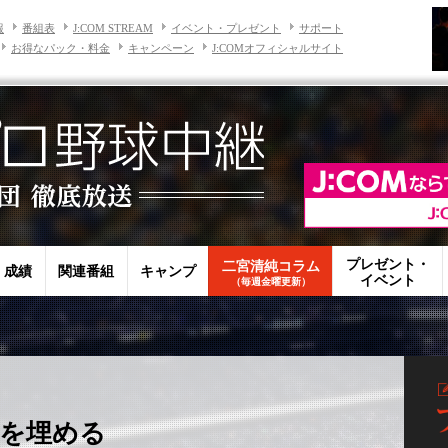
報
番組表
J:COM STREAM
イベント・プレゼント
サポート
お得なパック・料金
キャンペーン
J:COMオフィシャルサイト
プレゼント・
二宮清純コラム
・成績
関連番組
キャンプ
イベント
（毎週金曜更新）
勝を埋める