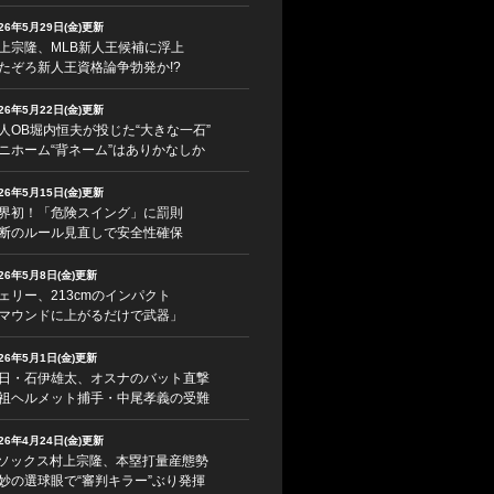
026年5月29日(金)更新
上宗隆、MLB新人王候補に浮上
たぞろ新人王資格論争勃発か!?
026年5月22日(金)更新
人OB堀内恒夫が投じた“大きな一石”
ニホーム“背ネーム”はありかなしか
026年5月15日(金)更新
界初！「危険スイング」に罰則
断のルール見直しで安全性確保
026年5月8日(金)更新
ェリー、213cmのインパクト
マウンドに上がるだけで武器」
026年5月1日(金)更新
日・石伊雄太、オスナのバット直撃
祖ヘルメット捕手・中尾孝義の受難
026年4月24日(金)更新
ソックス村上宗隆、本塁打量産態勢
妙の選球眼で“審判キラー”ぶり発揮