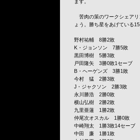
ます。
苦肉の策のワークシェアリ
ょう。勝ち星をあげている1
野村祐輔 8勝2敗
K・ジョンソン 7勝5敗
黒田博樹 5勝3敗
戸田隆矢 3勝0敗1セーブ
B・ヘーゲンズ 3勝1敗
今村 猛 2勝3敗
J・ジャクソン 2勝3敗
永川勝浩 2勝0敗
横山弘樹 2勝2敗
九里亜蓮 1勝2敗
仲尾次オスカル 1勝0敗
中崎翔太 1勝3敗14セーブ
中田 廉 1勝1敗