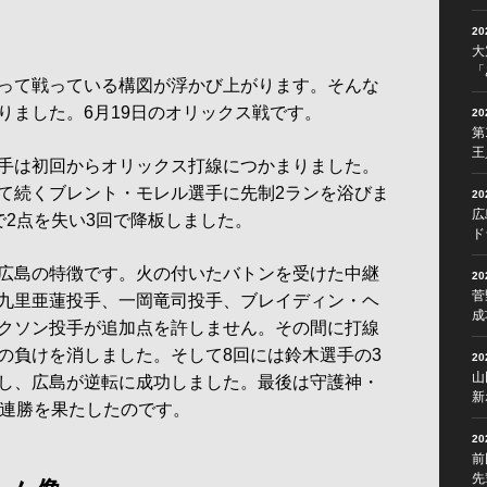
2
大
「
って戦っている構図が浮かび上がります。そんな
りました。6月19日のオリックス戦です。
2
第
王
手は初回からオリックス打線につかまりました。
て続くブレント・モレル選手に先制2ランを浴びま
2
広
で2点を失い3回で降板しました。
ド
広島の特徴です。火の付いたバトンを受けた中継
2
菅
九里亜蓮投手、一岡竜司投手、ブレイディン・ヘ
成
クソン投手が追加点を許しません。その間に打線
の負けを消しました。そして8回には鈴木選手の3
2
山
し、広島が逆転に成功しました。最後は守護神・
新
6連勝を果たしたのです。
2
前
先