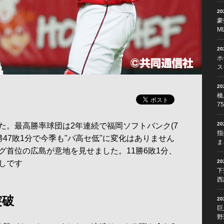
2
豪
M
2
ホ
ス
2
橋
7
2
。最高勝率球団は2年連続で福岡ソフトバンク(7
指
勝47敗1分で今季も"パ高セ低"に変化はありません
ま
グ首位の広島が意地を見せました。11勝6敗1分、
2
しです
下
西
突破
2
巨
野