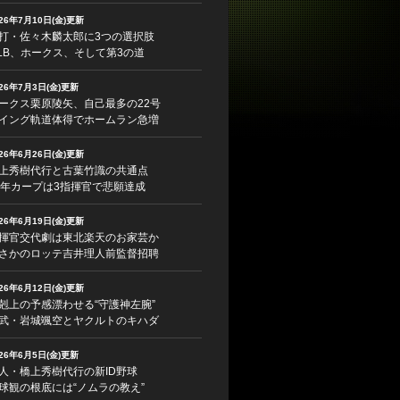
026年7月10日(金)更新
打・佐々木麟太郎に3つの選択肢
LB、ホークス、そして第3の道
026年7月3日(金)更新
ークス栗原陵矢、自己最多の22号
イング軌道体得でホームラン急増
026年6月26日(金)更新
上秀樹代行と古葉竹識の共通点
5年カープは3指揮官で悲願達成
026年6月19日(金)更新
揮官交代劇は東北楽天のお家芸か
さかのロッテ吉井理人前監督招聘
026年6月12日(金)更新
剋上の予感漂わせる“守護神左腕”
武・岩城颯空とヤクルトのキハダ
026年6月5日(金)更新
人・橋上秀樹代行の新ID野球
球観の根底には“ノムラの教え”