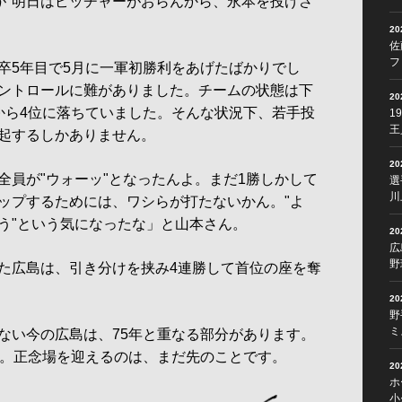
督が"明日はピッチャーがおらんから、永本を投げさ
2
佐
フ
5年目で5月に一軍初勝利をあげたばかりでし
ントロールに難がありました。チームの状態は下
2
から4位に落ちていました。そんな状況下、若手投
1
王
起するしかありません。
2
全員が"ウォーッ"となったんよ。まだ1勝しかして
選
川
ップするためには、ワシらが打たないかん。"よ
う"という気になったな」と山本さん。
2
広
野
た広島は、引き分けを挟み4連勝して首位の座を奪
2
野
ミ
い今の広島は、75年と重なる部分があります。
か。正念場を迎えるのは、まだ先のことです。
2
ホ
小