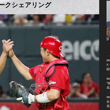
ークシェアリング
2
A
闘
2
“
底
2
佐
底