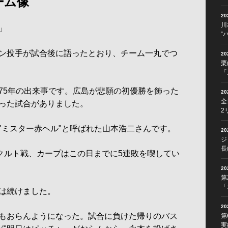
ーム像
2
川
」
“
ン投手が試合後に語ったとおり、チーム一丸でつ
2
栗
「
5年の出来事です。広島が悲願の初優勝を飾った
2
全
った試合がありました。
2
ミスター赤ヘル"と呼ばれた山本浩二さんです。
2
ジ
長
ヤクルト戦、カープはこの日までに5連敗を喫してい
2
第
「
は続けました。
2
もおらんようになった。試合に負けた帰りのバス
第
実