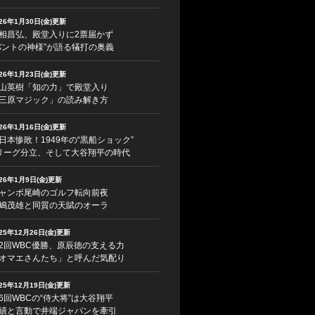
026年1月30日(金)更新
相昌弘、殿堂入りに2票届かず
バントの神様”が語る犠打の奥義
026年1月23日(金)更新
山英樹「知の力」で殿堂入り
三原マジック」の読み解き方
026年1月16日(金)更新
日本惨敗！1949年の“黒船ショック”
リーグ分立、そして大谷翔平の時代
026年1月9日(金)更新
ャンボ尾崎のゴルフ転向前夜
嶋茂雄と同質の天賦のオーラ
025年12月26日(金)更新
2回WBC優勝、原辰徳の支える力
オマエさんたち」と呼んだ気配り
025年12月19日(金)更新
6回WBCの“侍大将”は大谷翔平
績と言動で井端ジャパンを牽引