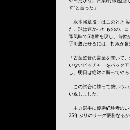
やったかな。古葉(竹識)監
す"と言った」
永本裕章投手はこのとき高卒
た。球は速かったものの、コ
降気味で5連敗を喫し、首位
手を勝たせるには、打線が奮
「古葉監督の言葉を聞いて、
いないピッチャーをバックア
し、明日は絶対に勝ってやろ
この試合に勝って勢いづい
い返しました。
主力選手に優勝経験者のいな
25年ぶりのリーグ優勝なる