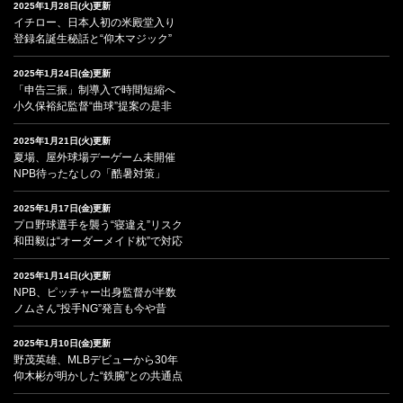
2025年1月28日(火)更新
イチロー、日本人初の米殿堂入り
登録名誕生秘話と“仰木マジック”
2025年1月24日(金)更新
「申告三振」制導入で時間短縮へ
小久保裕紀監督“曲球”提案の是非
2025年1月21日(火)更新
夏場、屋外球場デーゲーム未開催
NPB待ったなしの「酷暑対策」
2025年1月17日(金)更新
プロ野球選手を襲う“寝違え”リスク
和田毅は“オーダーメイド枕”で対応
2025年1月14日(火)更新
NPB、ピッチャー出身監督が半数
ノムさん“投手NG”発言も今や昔
2025年1月10日(金)更新
野茂英雄、MLBデビューから30年
仰木彬が明かした“鉄腕”との共通点