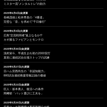
ミスター流“メンタルトレ”の効力
2025年6月6日(金)更新
長嶋茂雄と松井秀喜の「4番道」
完璧な「音」を求めて“千日修行”
2025年6月3日(火)更新
広島“交流戦弱者”返上なるか!?
カギ握るファビアンとモンテロ
2025年5月30日(金)更新
浅村栄斗、平成生まれ初の2000安打
直前に連続試合出場ストップの試練
2025年5月27日(火)更新
日ハム宮西尚生の「非認知能力」
880試合連続救援登板記録の価値
2025年5月23日(金)更新
巨人・坂本勇人、復活への条件
岡﨑郁「バット選びに工夫を」
2025年5月20日(火)更新