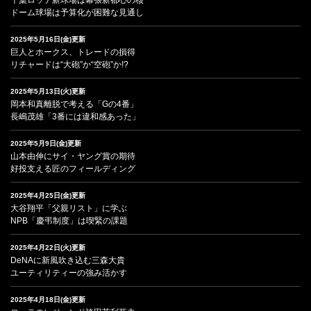
千葉ロッテ新球場は幕張新都心の核
ドーム球場は予算化が困難な見通し
2025年5月16日(金)更新
巨人とホークス、トレードの損得
リチャードは“大砲”か“空砲”か!?
2025年5月13日(火)更新
岡本和真離脱で考える「Gの4番」
長嶋茂雄「3番には違和感あった」
2025年5月9日(金)更新
山本由伸にサイ・ヤング賞の期待
好投支える匠のフィールディング
2025年4月25日(金)更新
大谷翔平「父親リスト」に学ぶ
NPB「慶弔制度」は喫緊の課題
2025年4月22日(火)更新
DeNAに新風吹き込む三森大貴
ユーティリティーの強み活かす
2025年4月18日(金)更新