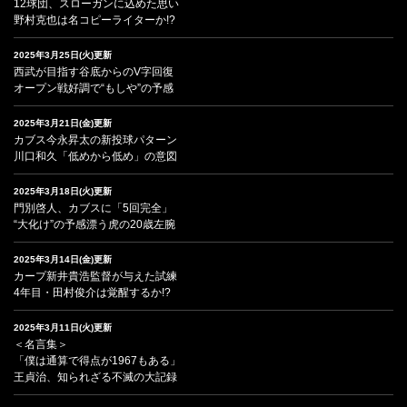
12球団、スローガンに込めた思い
野村克也は名コピーライターか!?
2025年3月25日(火)更新
西武が目指す谷底からのV字回復
オープン戦好調で“もしや”の予感
2025年3月21日(金)更新
カブス今永昇太の新投球パターン
川口和久「低めから低め」の意図
2025年3月18日(火)更新
門別啓人、カブスに「5回完全」
“大化け”の予感漂う虎の20歳左腕
2025年3月14日(金)更新
カープ新井貴浩監督が与えた試練
4年目・田村俊介は覚醒するか!?
2025年3月11日(火)更新
＜名言集＞
「僕は通算で得点が1967もある」
王貞治、知られざる不滅の大記録