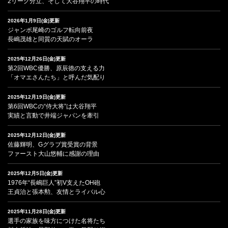
2リーグ分立、そして大谷翔平の時代
2026年1月9日(金)更新
ジャンボ尾崎のゴルフ転向前夜
長嶋茂雄と同質の天賦のオーラ
2025年12月26日(金)更新
第2回WBC優勝、原辰徳の支える力
「オマエさんたち」と呼んだ気配り
2025年12月19日(金)更新
第6回WBCの“侍大将”は大谷翔平
実績と言動で井端ジャパンを牽引
2025年12月12日(金)更新
佐藤輝明、Gグラブ賞受賞の背景
ファースト大山悠輔に感謝の理由
2025年12月5日(金)更新
1976年“長嶋巨人”初V支えたOH砲
王貞治と張本勲、友情とライバル心
2025年11月28日(金)更新
選手の家族を味方につけた名将たち