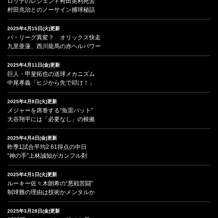
ロッテのレジェンド袴田英利死去
村田兆治とのノーサイン捕球秘話
2025年4月15日(火)更新
パ・リーグ異変？ オリックス快走
九里亜蓮、西川龍馬の赤ヘルパワー
2025年4月11日(金)更新
巨人・甲斐拓也の送球メカニズム
中尾孝義「ヒジから先で叩け！」
2025年4月8日(火)更新
メジャーを席巻する“魚雷バット”
大谷翔平には「必要なし」の根拠
2025年4月4日(金)更新
昨季1試合平均2.61得点の中日
“神の手”上林誠知がカンフル剤
2025年4月1日(火)更新
ルーキー佐々木朗希の“悪戦苦闘”
制球難の理由は技術かメンタルか
2025年3月28日(金)更新