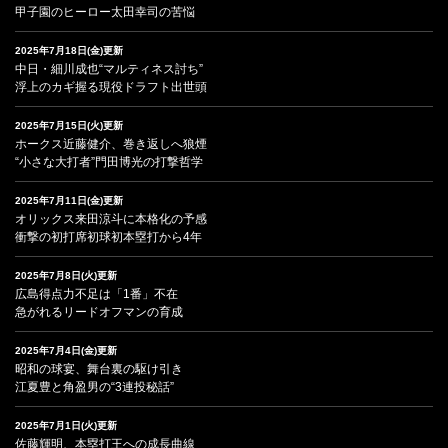
甲子園のヒーロー太田幸司の苦悩
2025年7月18日(金)更新
中日・細川成也“マルティネス討ち”
浮上のカギ握る現役ドラフト出世頭
2025年7月15日(火)更新
ホークス近藤健介、巻き返しへ狼煙
“小さな大打者”門田博光の打撃哲学
2025年7月11日(金)更新
オリックス来田涼斗に本格化の予感
衝撃の初打席初球初本塁打から4年
2025年7月8日(火)更新
広島得点力不足は「1番」不在
急がれるリードオフマンの育成
2025年7月4日(金)更新
昭和の球宴、舞台裏の駆け引き
江夏豊と角盈男の“3連投秘話”
2025年7月1日(火)更新
佐藤輝明、本塁打王への成長曲線