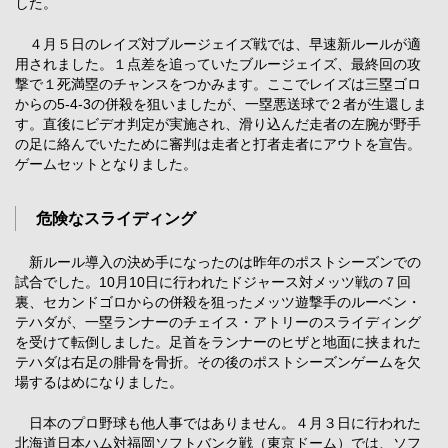
した。
４月５日のレイズ対ブルージェイズ戦では、早速新ルールが適
用されました。１点差を追っていたブルージェイズ、最終回の攻
撃で１死満塁のチャンスをつかみます。ここでレイズは三塁ゴロ
からの5-4-3の併殺を狙いましたが、一塁悪送球で２者が生還しま
す。直後にビデオ判定が実施され、滑り込んだ走者の左腕が野手
の足に絡んでいたために審判は走者と打者走者にアウトを宣告。
ゲームセットとなりました。
危険なスライディング
新ルール導入の決め手になったのは昨年のポストシーズンでの
試合でした。10月10日に行われたドジャース対メッツ戦の７回
裏、セカンドゴロからの併殺を狙ったメッツ遊撃手のルーベン・
テハダが、一塁ランナーのチェイス・アトリーのスライディング
を受けて転倒しました。足首をランナーのヒザと地面に挟まれた
テハダは右足の腓骨を骨折。その後のポストシーズンゲームを欠
場するはめになりました。
日本のプロ野球も他人事ではありません。４月３日に行われた
北海道日本ハム対福岡ソフトバンク戦（東京ドーム）では、ソフ