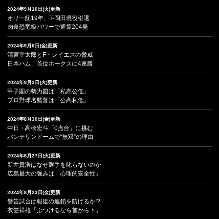
2024年9月10日(火)更新
オリ一筋19年、T-岡田現役引退
肉食恐竜級パワーで通算204発
2024年9月6日(金)更新
清宮幸太郎とF・レイエスの脅威
日本ハム、首位ホークスに4連勝
2024年9月3日(火)更新
甲子園の勢力図は「私高公低」
プロ野球名監督は「公高私低」
2024年8月30日(金)更新
中日・髙橋宏斗「0点台」に挑む
バンテリンドームで“無双”の理由
2024年8月27日(火)更新
新井貴浩はなぜ選手を叱らないのか
広島最大の強みは「心理的安全性」
2024年8月23日(金)更新
警告試合は報復の連鎖を防げるか!?
衣笠祥雄「ぶつけるなら首から下」