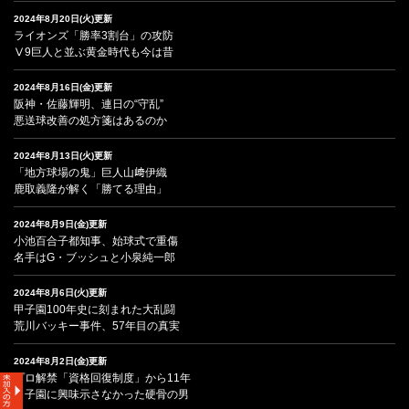
2024年8月20日(火)更新
ライオンズ「勝率3割台」の攻防
Ⅴ9巨人と並ぶ黄金時代も今は昔
2024年8月16日(金)更新
阪神・佐藤輝明、連日の“守乱”
悪送球改善の処方箋はあるのか
2024年8月13日(火)更新
「地方球場の鬼」巨人山﨑伊織
鹿取義隆が解く「勝てる理由」
2024年8月9日(金)更新
小池百合子都知事、始球式で重傷
名手はG・ブッシュと小泉純一郎
2024年8月6日(火)更新
甲子園100年史に刻まれた大乱闘
荒川バッキー事件、57年目の真実
2024年8月2日(金)更新
プロ解禁「資格回復制度」から11年
甲子園に興味示さなかった硬骨の男