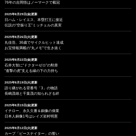
76年の吉岡悟はノーマークで載冠
2025年8月29日(金)更新
日ハム・レイエス、本塁打王に接近
伝説の“空振り王”ミッチェルの真実
2025年8月26日(火)更新
丸佳浩、36歳でサイクルヒット達成
お宝情報満載の“丸メモ”で生き抜く
2025年8月22日(金)更新
石井大智に“ドクターゼロ”の勲章
“進撃の虎”支える縁の下の力持ち
2025年8月19日(火)更新
語り継がれる背番号「3」の物語
長嶋茂雄と千葉茂の知られざる絆
2025年8月15日(金)更新
イチロー、永久欠番＆銅像の偉業
日本人銅像1号はレイズ岩村明憲
2025年8月12日(火)更新
カープ「ピースナイター」の誓い