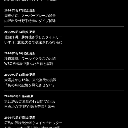
2026年3月27日(金)更新
周東佑京、スーパープレーの背景
内野出身外野手特有のダイブ捕球
2026年3月24日(火)更新
佐藤輝明、勝負強さ示したタイムリー
いずれは国際大会で敬遠される打者に
2026年3月20日(金)更新
種市篤暉、ワールドクラスの片鱗
WBC初出場で掴んだ自信と課題
2026年3月13日(金)更新
大震災から15年、東北楽天の挑戦
「あの時の記憶を風化させない」
2026年3月6日(金)更新
第1回WBC“激動の19日間”の記憶
王貞治の“右腕”が語る苦悩と栄光
2026年2月27日(金)更新
広島の伝統受け継ぐスイッチヒッター