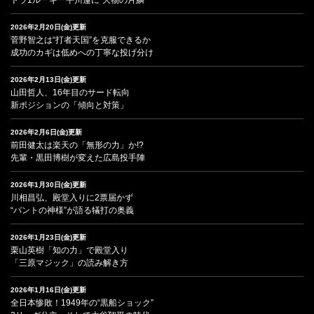
ドラ1ルーキー平川蓮に“大物の片鱗”
2026年2月20日(金)更新
菅野智之は“打者天国”を克服できるか
成功のカギは低めへの丁寧な投げ分け
2026年2月13日(金)更新
山田哲人、16年目のサード転向
新ポジションの「傾向と対策」
2026年2月6日(金)更新
前田健太は楽天の「無形の力」か!?
先輩・黒田博樹が変えた広島投手陣
2026年1月30日(金)更新
川相昌弘、殿堂入りに2票届かず
“バントの神様”が語る犠打の奥義
2026年1月23日(金)更新
栗山英樹「知の力」で殿堂入り
「三原マジック」の読み解き方
2026年1月16日(金)更新
全日本惨敗！1949年の“黒船ショック”