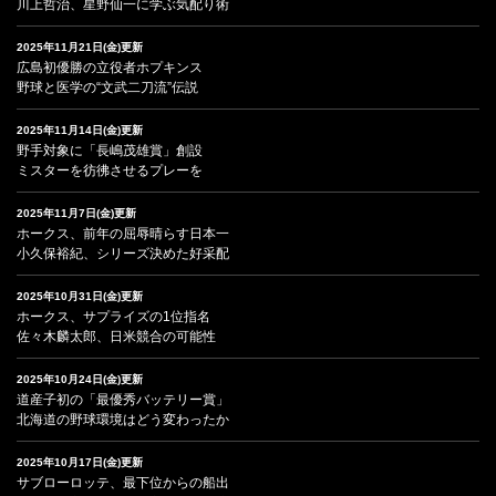
川上哲治、星野仙一に学ぶ気配り術
2025年11月21日(金)更新
広島初優勝の立役者ホプキンス
野球と医学の“文武二刀流”伝説
2025年11月14日(金)更新
野手対象に「長嶋茂雄賞」創設
ミスターを彷彿させるプレーを
2025年11月7日(金)更新
ホークス、前年の屈辱晴らす日本一
小久保裕紀、シリーズ決めた好采配
2025年10月31日(金)更新
ホークス、サプライズの1位指名
佐々木麟太郎、日米競合の可能性
2025年10月24日(金)更新
道産子初の「最優秀バッテリー賞」
北海道の野球環境はどう変わったか
2025年10月17日(金)更新
サブローロッテ、最下位からの船出