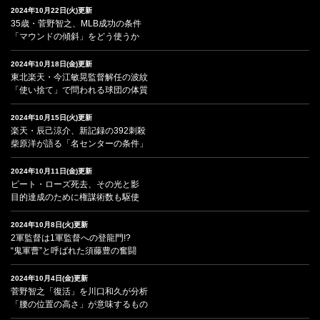
2024年10月22日(火)更新
35歳・菅野智之、MLB成功の条件
「マウンドの傾斜」をどう使うか
2024年10月18日(金)更新
東北楽天・今江敏晃監督解任の波紋
「使い捨て」で問われる球団の体質
2024年10月15日(火)更新
楽天・辰己涼介、新記録の392刺殺
柴原洋が語る「名センターの条件」
2024年10月11日(金)更新
ピート・ローズ死去、その光と影
目的達成のために権謀術数も駆使
2024年10月8日(火)更新
2軍監督は1軍監督への登龍門!?
“鬼軍曹”と呼ばれた須藤豊の奮闘
2024年10月4日(金)更新
菅野智之「復活」を川口和久が分析
「腰の位置の高さ」が意味するもの