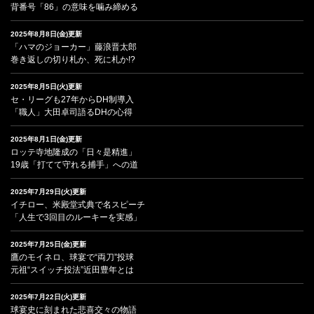
背番号「86」の意味を噛み締める
2025年8月8日(金)更新
「ハマのジョーカー」藤浪晋太郎
巻き返しの切り札か、死に札か!?
2025年8月5日(火)更新
セ・リーグも27年からDH制導入
「職人」大田卓司語るDHの心得
2025年8月1日(金)更新
ロッテ寺地隆成の「日々是精進」
19歳「打てて守れる捕手」への道
2025年7月29日(火)更新
イチロー、米殿堂式典で名スピーチ
「人生で3回目のルーキーを実感」
2025年7月25日(金)更新
鷹のモイネロ、球宴で“両刀”投球
元祖“スイッチ投法”近田豊年とは
2025年7月22日(火)更新
球宴史に刻まれた悲喜交々の物語