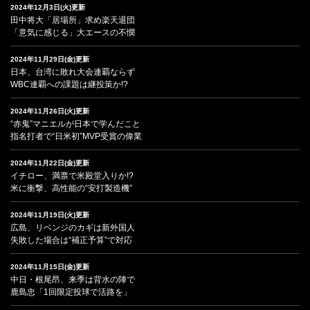
2024年12月3日(火)更新
田中将大「居場所」求め楽天退団
「意気に感じる」大エースの不憫
2024年11月29日(金)更新
日本、台湾に敗れ大会連覇ならず
WBC連覇への課題は継投策か!?
2024年11月26日(火)更新
“赤鬼”マニエルが日本で学んだこと
指名打者で“日米初”MVP受賞の偉業
2024年11月22日(金)更新
イチロー、満票で米殿堂入りか!?
米に衝撃、高性能の“安打製造機”
2024年11月19日(火)更新
広島、リベンジのカギは新外国人
失敗した場合は“補正予算”で対応
2024年11月15日(金)更新
中日・根尾昂、来季は背水の陣で
鹿島忠「1回限定投球で活路を」