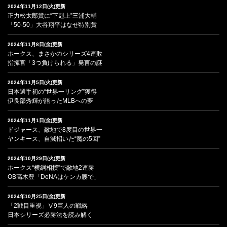
2024年11月12日(火)更新
正力松太郎賞に“下剋上”三浦大輔
「50-50」大谷翔平はなぜ特別賞
2024年11月8日(金)更新
ホークス、まさかのシリーズ4連敗
指揮官「3つ負けられる」発言の謎
2024年11月5日(火)更新
日本選手初の“世界一リング”獲得
伊良部秀輝が語ったMLBへの夢
2024年11月1日(金)更新
ドジャース、敵地で8度目の世界一
ヤンキース、自滅招いた“魔の5回”
2024年10月29日(火)更新
ホークス“横綱相撲”で敵地2連勝
OB高木豊「DeNAはケンカ腰で」
2024年10月25日(金)更新
「2戦目重視」Ⅴ9巨人の戦略
日本シリーズ必勝法を読み解く