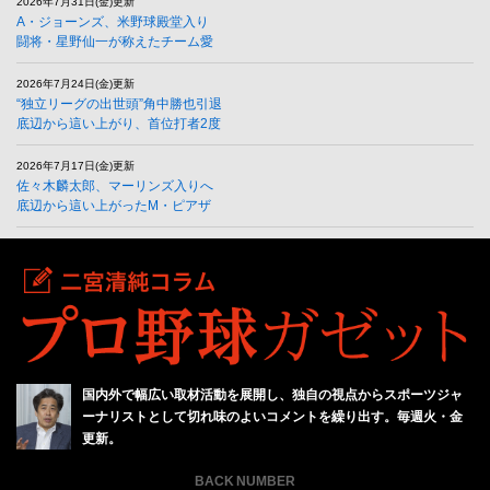
2026年7月31日(金)更新
A・ジョーンズ、米野球殿堂入り
闘将・星野仙一が称えたチーム愛
2026年7月24日(金)更新
“独立リーグの出世頭”角中勝也引退
底辺から這い上がり、首位打者2度
2026年7月17日(金)更新
佐々木麟太郎、マーリンズ入りへ
底辺から這い上がったM・ピアザ
国内外で幅広い取材活動を展開し、独自の視点からスポーツジャ
ーナリストとして切れ味のよいコメントを繰り出す。毎週火・金
更新。
BACK NUMBER