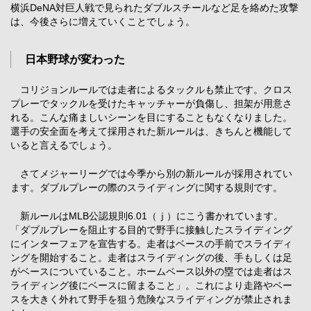
横浜DeNA対巨人戦で見られたダブルスチールなど足を絡めた攻撃
は、今後さらに増えていくことでしょう。
日本野球が変わった
コリジョンルールでは走者によるタックルも禁止です。クロス
プレーでタックルを受けたキャッチャーが負傷し、担架が用意さ
れる。こんな痛ましいシーンを目にすることもなくなりました。
選手の安全面を考えて採用された新ルールは、きちんと機能して
いると言えるでしょう。
さてメジャーリーグでは今季から別の新ルールが採用されてい
ます。ダブルプレーの際のスライディングに関する規則です。
新ルールはMLB公認規則6.01（ｊ）にこう書かれています。
「ダブルプレーを阻止する目的で野手に接触したスライディング
にインターフェアを宣告する。走者はベースの手前でスライディ
ングを開始すること。走者はスライディングの後、手もしくは足
がベースについていること。ホームベース以外の塁では走者はス
ライディング後にベースに留まること」。これにより走路やベー
スを大きく外れて野手を狙う危険なスライディングが禁止されま