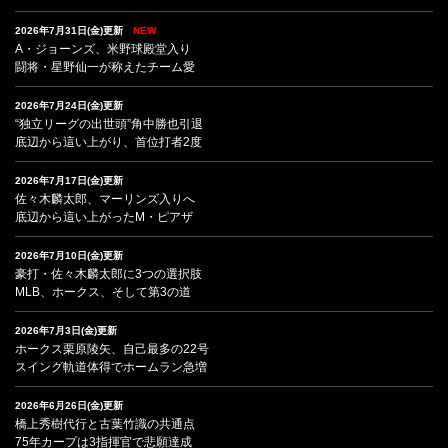
2026年7月31日(金)更新
NEW
A・ジョーンズ、米野球殿堂入り
闘将・星野仙一が称えたチーム愛
2026年7月24日(金)更新
“独立リーグの出世頭”角中勝也引退
底辺から這い上がり、首位打者2度
2026年7月17日(金)更新
佐々木麟太郎、マーリンズ入りへ
底辺から這い上がったM・ピアザ
2026年7月10日(金)更新
豪打・佐々木麟太郎に3つの選択肢
MLB、ホークス、そして第3の道
2026年7月3日(金)更新
ホークス栗原陵矢、自己最多の22号
スイング軌道体得でホームラン急増
2026年6月26日(金)更新
橋上秀樹代行と古葉竹識の共通点
75年カープは3指揮官で悲願達成