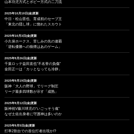
山本功児方式とボビー方式の二刀流
2025年10月10日(金)更新
中日・松山晋也、育成初のセーブ王
「東北の隠し球」に惚れたスカウト
2025年10月3日(金)更新
小久保ホークス、苦しみの先の連覇
「逆転優勝への狼煙はあのゲーム」
2025年9月26日(金)更新
千葉ロッテ益田直也“不名誉の負傷”
金田正一は「カッとなっても冷静」
2025年9月19日(金)更新
阪神「大人の野球」でリーグ制圧
リーグ最多四球数が示す「成熟」
2025年9月12日(金)更新
阪神祝V藤川球児の“いごっそう魂”
なぜ土佐出身者に守護神は多いのか
2025年9月5日(金)更新
打率2割台での首位打者出現か!?