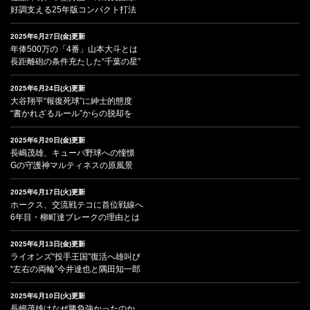
好調支える25年版コンパクト打法
2025年6月27日(金)更新
年俸500万の「4番」山本大斗とは
長距離砲の条件充たした“千葉の星”
2025年6月24日(火)更新
大谷翔平“報復死球”に紳士的態度
“書かれざるルール”からの脱却を
2025年6月20日(金)更新
長嶋茂雄、キューバ野球への憧憬
Gの守護神マルティネスの原風景
2025年6月17日(火)更新
ホークス、交流戦テコに首位戦線へ
6年目・柳町達ブレークの理由とは
2025年6月13日(金)更新
ライオンズ“投手王国”復活へ雄叫び
“左右の両輪”今井達也と隅田知一郎
2025年6月10日(火)更新
長嶋茂雄はなぜ勝負強かったのか