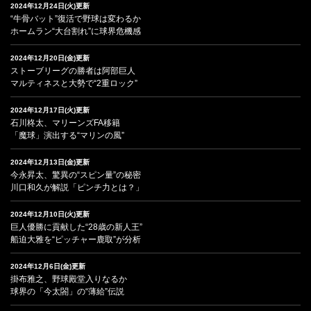
2024年12月24日(火)更新
“牛骨バット”復活で野球は変わるか
ホームラン“大台割れ”に球界危機感
2024年12月20日(金)更新
ストーブリーグの勝者は阿部巨人
マルティネスと大勢で“2重ロック”
2024年12月17日(火)更新
石川柊太、マリーンズFA移籍
「魔球」演出する“マリンの風”
2024年12月13日(金)更新
今永昇太、驚異の“スピン量”の秘密
川口和久が解説「ピンチ力とは？」
2024年12月10日(火)更新
巨人優勝に貢献した“28歳の新人王”
船迫大雅を“ピッチャー鹿取”が分析
2024年12月6日(金)更新
掛布雅之、野球殿堂入りなるか
球界の「今太閤」の“薄給”伝説