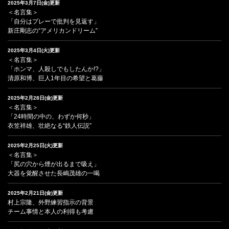
2025年3月7日(金)更新
＜名言集＞
「自分はプレーで批判を見返す」
新庄剛志の“アメリカンドリーム”
2025年3月4日(火)更新
＜名言集＞
「ホンマ、人殺しでもしたんか!?」
清原和博、巨人1年目の希望と葛藤
2025年2月28日(金)更新
＜名言集＞
「24時間の中の、わずか何秒」
衣笠祥雄、壮絶なる“鉄人伝説”
2025年2月25日(火)更新
＜名言集＞
「尻の穴から煙が出るまで吸え」
大器を覚醒させた長嶋茂雄の一喝
2025年2月21日(金)更新
村上宗隆、外野練習指示の背景
チーム事情と本人の利得も考慮