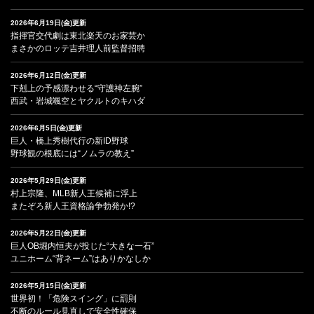
2026年6月19日(金)更新
指揮官交代劇は東北楽天のお家芸か
まさかのロッテ吉井理人前監督招聘
2026年6月12日(金)更新
下剋上の予感漂わせる“守護神左腕”
西武・岩城颯空とヤクルトのキハダ
2026年6月5日(金)更新
巨人・橋上秀樹代行の新ID野球
野球観の根底には“ノムラの教え”
2026年5月29日(金)更新
村上宗隆、MLB新人王候補に浮上
またぞろ新人王資格論争勃発か!?
2026年5月22日(金)更新
巨人OB堀内恒夫が投じた“大きな一石”
ユニホーム“背ネーム”はありかなしか
2026年5月15日(金)更新
世界初！「危険スイング」に罰則
不断のルール見直しで安全性確保