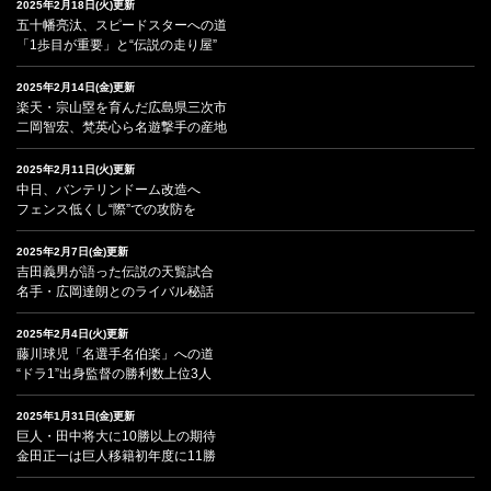
2025年2月18日(火)更新
五十幡亮汰、スピードスターへの道
「1歩目が重要」と“伝説の走り屋”
2025年2月14日(金)更新
楽天・宗山塁を育んだ広島県三次市
二岡智宏、梵英心ら名遊撃手の産地
2025年2月11日(火)更新
中日、バンテリンドーム改造へ
フェンス低くし“際”での攻防を
2025年2月7日(金)更新
吉田義男が語った伝説の天覧試合
名手・広岡達朗とのライバル秘話
2025年2月4日(火)更新
藤川球児「名選手名伯楽」への道
“ドラ1”出身監督の勝利数上位3人
2025年1月31日(金)更新
巨人・田中将大に10勝以上の期待
金田正一は巨人移籍初年度に11勝