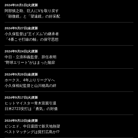
2024年10月1日(火)更新
阿部慎之助、巨人にVを取り戻す
「顕微鏡」と「望遠鏡」の好采配
2024年9月27日(金)更新
小久保監督は“王イズム”の継承者
「4番こそ打線の軸」の保守思想
2024年9月24日(火)更新
中日・立浪和義監督、辞任表明
“野球エリート”がはまった陥穽
2024年9月20日(金)更新
ホークス、4年ぶりリーグⅤへ
小久保裕紀監督と山川穂高の絆
2024年9月17日(火)更新
ヒットマイスター青木宣親引退
日米2723安打は「勇気」の対価
2024年9月13日(金)更新
ビシエド、中日退団で新天地熱望
ベストマッチングは貧打広島か!?