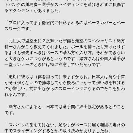
トバンクの川島慶三選手がスライディングを避けきれずに負傷す
るアクシデントがありました。
「プロに入ってまず徹底的に仕込まれるのはベースカバーとベー
スワークです」
元巨人で盗塁王に２度輝いた守備と走塁のスペシャリスト緒方
耕一さんがこう教えてくれました。ボールを捕ったり投げたりす
るよりも優先すべきはベースの踏み方や入り方。それができない
と大きなケガにつながるというのです。緒方さんは外国人選手が
一塁ランナーのときには特に注意していたそうです。
「絶対に彼らは（体を狙って）来ますからね。日本人は肩や手首
がそう強くないので捕球してから後ろに下がって強い球を投げる
のが難しい。前に出ながらのスローイングになるのでそこを狙わ
れるんです」
緒方さんによると、日本では選手間に紳士協定があるとのこと
です。
「スパイクの歯を向けない、足や手がベースに届く範囲の走路の
中でスライディングするとかの取り決めがありましたね」