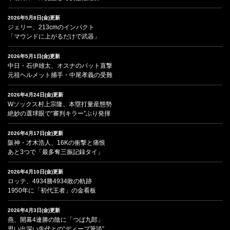
2026年5月8日(金)更新
ジェリー、213cmのインパクト
「マウンドに上がるだけで武器」
2026年5月1日(金)更新
中日・石伊雄太、オスナのバット直撃
元祖ヘルメット捕手・中尾孝義の受難
2026年4月24日(金)更新
Wソックス村上宗隆、本塁打量産態勢
絶妙の選球眼で“審判キラー”ぶり発揮
2026年4月17日(金)更新
阪神・才木浩人、16Kの衝撃と痛恨
あと3つで「最多奪三振記録タイ」
2026年4月10日(金)更新
ロッテ、4934勝4934敗の軌跡
1950年に「初代王者」の金看板
2026年4月3日(金)更新
燕、開幕4連勝の陰に「つば九郎」
思い出深い先代との“ディープ筆談”