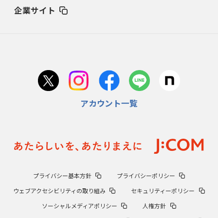
企業サイト
2024年5月23日(木)
平松政次（岡山東商）VS.松岡弘（倉敷商）
ライバル対決の原点は’65夏
岡山県大会
2024年4月25日(木)
「別格中の別格」池永正明の伝説
下関商63年春V、夏準Vの立役者
アカウント一覧
2024年3月28日(木)
74年夏「金属元年」を制した銚子商
土屋正勝快投、篠塚利夫は木で2発
2024年2月22日(木)
99年夏、桐生一、群馬県勢初優勝
エース正田樹、潰れた血豆で熱投
2024年1月25日(木)
プライバシー基本方針
プライバシーポリシー
中京商、松山商ら名門追い詰めた
台湾の強豪・嘉義農林学校とは？
ウェブアクセシビリティの取り組み
セキュリティーポリシー
ソーシャルメディアポリシー
人権方針
2023年12月28日(木)
「高校球界最高の策士」迫田穆成
広島商対作新、打倒江川卓の執念