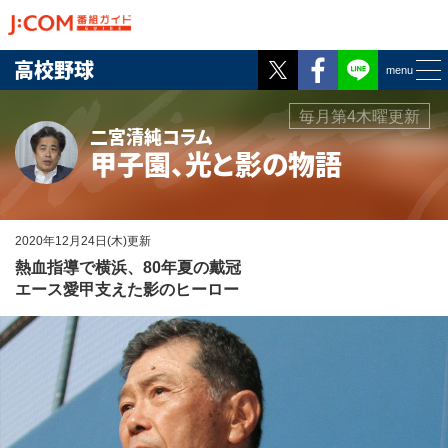
Twitter
Facebook
高校野球
menu
毎月第4木曜更新
二宮清純コラム
甲子園、光と影の物語
2020年12月24日(木)更新
熱血指導で横浜、80年夏の戴冠
エース愛甲支えた影のヒーロー