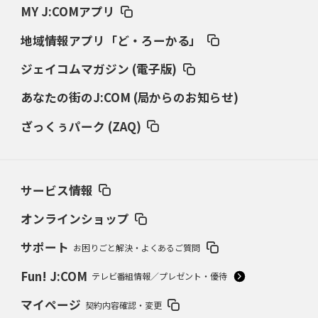
MY J:COMアプリ
「松坂世代」のバッターの出世頭
素質感じさせた村田修一の空振り
地域情報アプリ「ど・ろーかる」
2024年11月28日(木)
打者13人に対し11四死球の「悪夢」
地獄から這い上がった報徳のエース
ジェイコムマガジン (電子版)
あなたの街のJ:COM (局からのお知らせ)
2024年10月24日(木)
大谷翔平、花巻東“怪物伝説”
担当スカウトが語る超衝撃弾
ざっくぅパーク (ZAQ)
2024年9月26日(木)
早世した木村拓也の“コケ魂”
宮崎南、たった一度の甲子園
サービス情報
2024年8月22日(木)
渡辺・横浜vs尾藤・箕島
80年夏、意地の名将対決
オンラインショップ
サポート
お困りごと解決・よくあるご質問
2024年7月25日(木)
86年夏、奈良勢初Vは天理
松山商スクイズ失敗の真相
Fun! J:COM
テレビ番組情報／プレゼント・優待
2024年6月27日(木)
マイページ
契約内容確認・変更
“伝説の大投手”沢村栄治敗れる
1933夏、京都商対平安中の死闘