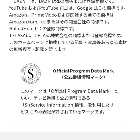
「DAZN」は、DAZN Ltd.の商標または登録商標です。
2025年6月26日(木)
YouTube およびYouTube ロゴは、Google LLC の商標です。
長嶋茂雄、伝説の特大ホームラン
野球少年からミスタープロ野球へ
Amazon、Prime Videoおよび関連する全ての商標は
Amazon.com, Inc.またはその関連会社の商標です。
2025年5月22日(木)
HuluはHulu,LLCの登録商標です。
日本人メジャーリーガー第1号
マッシー村上、法政二高の青春
TELASAは、TELASA株式会社の商標または登録商標です。
このホームページに掲載している記事・写真等あらゆる素材
2025年4月24日(木)
の無断複写・転載を禁じます。
打倒作新・江川卓へのプッシュ打法
柳川商・福田精一監督、執念の秘策
Official Program Data Mark
2025年3月27日(木)
（公式番組情報マーク）
大分商・岡﨑郁、巨人入りの真相
長嶋茂雄が“一目惚れ”した一打
このマークは「Official Program Data Mark」と
2025年2月27日(木)
いい、テレビ番組の公式情報である
駒大苫小牧、済美の春夏連覇断つ
上甲正典「オマエが打ってれば」
「SI(Service Information)情報」を利用したサー
ビスにのみ表記が許されているマークです。
2025年1月23日(木)
甲子園目指したジャイアント馬場
「ミットにズシン」とくる剛速球
2024年12月26日(木)