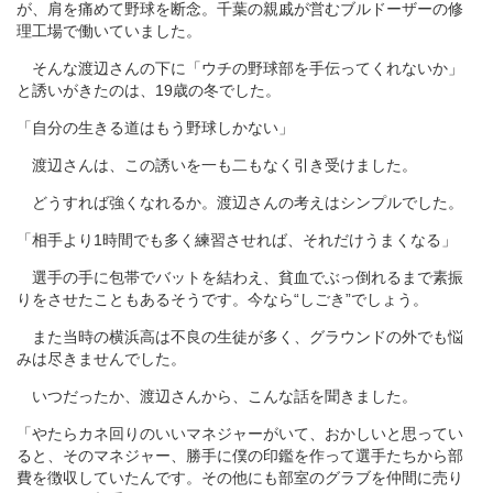
が、肩を痛めて野球を断念。千葉の親戚が営むブルドーザーの修
理工場で働いていました。
そんな渡辺さんの下に「ウチの野球部を手伝ってくれないか」
と誘いがきたのは、19歳の冬でした。
「自分の生きる道はもう野球しかない」
渡辺さんは、この誘いを一も二もなく引き受けました。
どうすれば強くなれるか。渡辺さんの考えはシンプルでした。
「相手より1時間でも多く練習させれば、それだけうまくなる」
選手の手に包帯でバットを結わえ、貧血でぶっ倒れるまで素振
りをさせたこともあるそうです。今なら“しごき”でしょう。
また当時の横浜高は不良の生徒が多く、グラウンドの外でも悩
みは尽きませんでした。
いつだったか、渡辺さんから、こんな話を聞きました。
「やたらカネ回りのいいマネジャーがいて、おかしいと思ってい
ると、そのマネジャー、勝手に僕の印鑑を作って選手たちから部
費を徴収していたんです。その他にも部室のグラブを仲間に売り