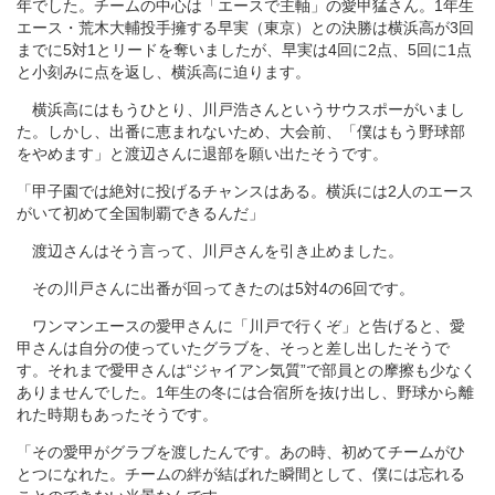
年でした。チームの中心は「エースで主軸」の愛甲猛さん。1年生
エース・荒木大輔投手擁する早実（東京）との決勝は横浜高が3回
までに5対1とリードを奪いましたが、早実は4回に2点、5回に1点
と小刻みに点を返し、横浜高に迫ります。
横浜高にはもうひとり、川戸浩さんというサウスポーがいまし
た。しかし、出番に恵まれないため、大会前、「僕はもう野球部
をやめます」と渡辺さんに退部を願い出たそうです。
「甲子園では絶対に投げるチャンスはある。横浜には2人のエース
がいて初めて全国制覇できるんだ」
渡辺さんはそう言って、川戸さんを引き止めました。
その川戸さんに出番が回ってきたのは5対4の6回です。
ワンマンエースの愛甲さんに「川戸で行くぞ」と告げると、愛
甲さんは自分の使っていたグラブを、そっと差し出したそうで
す。それまで愛甲さんは“ジャイアン気質”で部員との摩擦も少なく
ありませんでした。1年生の冬には合宿所を抜け出し、野球から離
れた時期もあったそうです。
「その愛甲がグラブを渡したんです。あの時、初めてチームがひ
とつになれた。チームの絆が結ばれた瞬間として、僕には忘れる