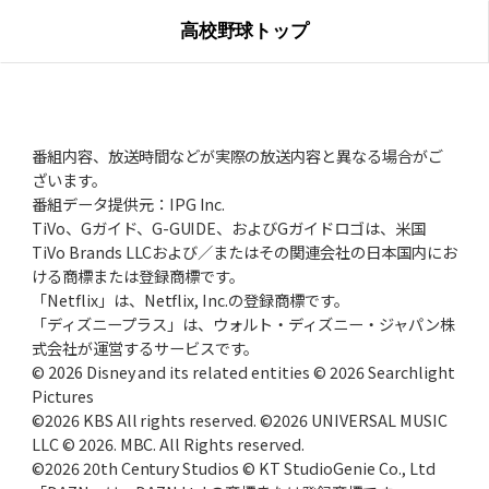
2025年12月25日(木)
高校野球トップ
高校野球、28年春から7回制移行か!?
V投手・愛甲猛「9回制は野球の根
幹」
2025年11月27日(木)
山本昌、日大藤沢2年夏の号泣伝説
「和して同ぜず」でプロ通算219勝
番組内容、放送時間などが実際の放送内容と異なる場合がご
ざいます。
2025年10月23日(木)
番組データ提供元：IPG Inc.
早実、57年春、紫紺の大旗を関東に
王貞治、ノーワインドアップで快挙
TiVo、Gガイド、G-GUIDE、およびGガイドロゴは、米国
TiVo Brands LLCおよび／またはその関連会社の日本国内にお
2025年9月25日(木)
ける商標または登録商標です。
約半世紀前の“関東三羽烏”伝説
土屋正勝、工藤一彦、永川英植
「Netflix」は、Netflix, Inc.の登録商標です。
「ディズニープラス」は、ウォルト・ディズニー・ジャパン株
2025年8月28日(木)
式会社が運営するサービスです。
沖縄尚学、2枚看板で夏初制覇
優勝の価値と沖縄野球の近未来
© 2026 Disney and its related entities © 2026 Searchlight
Pictures
©2026 KBS All rights reserved. ©2026 UNIVERSAL MUSIC
2025年7月24日(木)
LLC © 2026. MBC. All Rights reserved.
PLの名将・中村順司の勝負采配
81春、倉吉北戦での伝令の意図
©2026 20th Century Studios © KT StudioGenie Co., Ltd