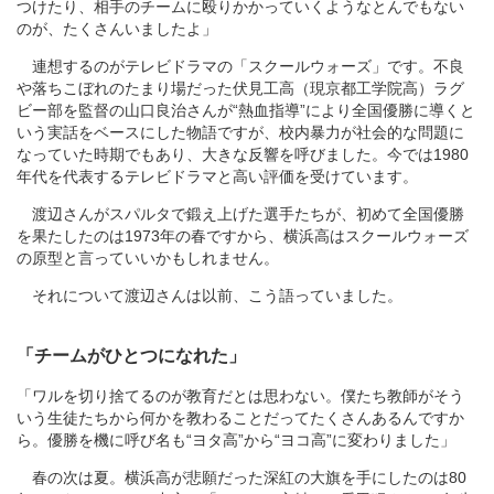
つけたり、相手のチームに殴りかかっていくようなとんでもない
のが、たくさんいましたよ」
連想するのがテレビドラマの「スクールウォーズ」です。不良
や落ちこぼれのたまり場だった伏見工高（現京都工学院高）ラグ
ビー部を監督の山口良治さんが“熱血指導”により全国優勝に導くと
いう実話をベースにした物語ですが、校内暴力が社会的な問題に
なっていた時期でもあり、大きな反響を呼びました。今では1980
年代を代表するテレビドラマと高い評価を受けています。
渡辺さんがスパルタで鍛え上げた選手たちが、初めて全国優勝
を果たしたのは1973年の春ですから、横浜高はスクールウォーズ
の原型と言っていいかもしれません。
それについて渡辺さんは以前、こう語っていました。
「チームがひとつになれた」
「ワルを切り捨てるのが教育だとは思わない。僕たち教師がそう
いう生徒たちから何かを教わることだってたくさんあるんですか
ら。優勝を機に呼び名も“ヨタ高”から“ヨコ高”に変わりました」
春の次は夏。横浜高が悲願だった深紅の大旗を手にしたのは80