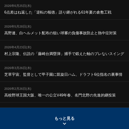
2026年6月25日(木)
6点差はね返した「逆転の報徳」
語り継がれる61年夏の倉敷工戦
2026年5月28日(木)
高野連、白ヘルメット配布の狙い
球審の負傷事故防止と熱中症対策
2026年4月23日(木)
村上宗隆、伝説の「藤崎台満塁弾」
捕手で鍛えた軸のブレないスイング
2026年3月26日(木)
芝草宇宙、監督として甲子園に凱旋
日ハム、ドラフト6位指名の裏事情
2026年2月26日(木)
高校野球王国大阪、唯一の公立V
49年春、名門北野の先進的継投策
2026年1月22日(木)
広島商、伝統の「真剣の刃渡り」
経験者が語る「怖さ」と「達観」
もっと見る