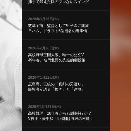
捕手で鍛えた軸のブレないスイング
2026年3月26日(木)
芝草宇宙、監督として甲子園に凱旋
日ハム、ドラフト6位指名の裏事情
2026年2月26日(木)
高校野球王国大阪、唯一の公立V
49年春、名門北野の先進的継投策
2026年1月22日(木)
広島商、伝統の「真剣の刃渡り」
経験者が語る「怖さ」と「達観」
2025年12月25日(木)
高校野球、28年春から7回制移行か!?
V投手・愛甲猛「9回制は野球の根幹」