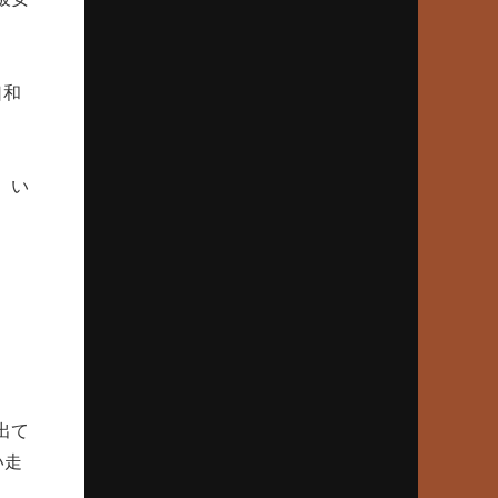
2025年2月27日(木)
駒大苫小牧、済美の春夏連覇断つ
上甲正典「オマエが打ってれば」
口和
2025年1月23日(木)
甲子園目指したジャイアント馬場
「ミットにズシン」とくる剛速球
。い
2024年12月26日(木)
「松坂世代」のバッターの出世頭
素質感じさせた村田修一の空振り
2024年11月28日(木)
打者13人に対し11四死球の「悪夢」
地獄から這い上がった報徳のエース
出て
い走
2024年10月24日(木)
大谷翔平、花巻東“怪物伝説”