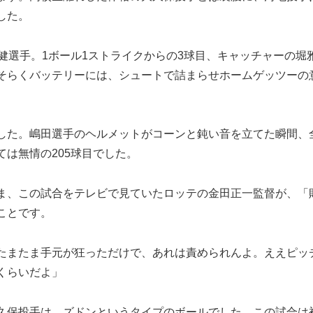
した。
健選手。1ボール1ストライクからの3球目、キャッチャーの堀
そらくバッテリーには、シュートで詰まらせホームゲッツーの
した。嶋田選手のヘルメットがコーンと鈍い音を立てた瞬間、
は無情の205球目でした。
ま、この試合をテレビで見ていたロッテの金田正一監督が、「
ことです。
たまたま手元が狂っただけで、あれは責められんよ。ええピッ
くらいだよ」
久保投手は、ズドンというタイプのボールでした。この試合は