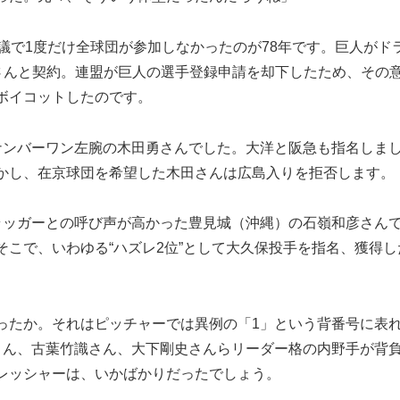
議で1度だけ全球団が参加しなかったのが78年です。巨人がド
卓さんと契約。連盟が巨人の選手登録申請を却下したため、その
ボイコットしたのです。
ンバーワン左腕の木田勇さんでした。大洋と阪急も指名しま
かし、在京球団を希望した木田さんは広島入りを拒否します。
ッガーとの呼び声が高かった豊見城（沖縄）の石嶺和彦さん
こで、いわゆる“ハズレ2位”として大久保投手を指名、獲得し
たか。それはピッチャーでは異例の「1」という背番号に表
さん、古葉竹識さん、大下剛史さんらリーダー格の内野手が背
レッシャーは、いかばかりだったでしょう。