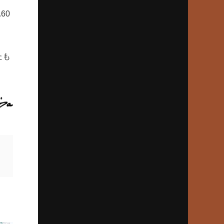
2024年5月23日(木)
60
平松政次（岡山東商）VS.松岡弘（倉敷商）
ライバル対決の原点は’65夏岡山県大会
たも
2024年4月25日(木)
「別格中の別格」池永正明の伝説
下関商63年春V、夏準Vの立役者
2024年3月28日(木)
74年夏「金属元年」を制した銚子商
土屋正勝快投、篠塚利夫は木で2発
2024年2月22日(木)
99年夏、桐生一、群馬県勢初優勝
エース正田樹、潰れた血豆で熱投
2024年1月25日(木)
中京商、松山商ら名門追い詰めた