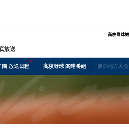
高校野球
底放送
子園 放送日程
高校野球 関連番組
夏の地方大会