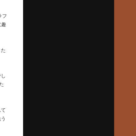
担当スカウトが語る超衝撃弾
ラフ
2024年9月26日(木)
意趣
早世した木村拓也の“コケ魂”
宮崎南、たった一度の甲子園
した
2024年8月22日(木)
渡辺・横浜vs尾藤・箕島
80年夏、意地の名将対決
でし
2024年7月25日(木)
た
86年夏、奈良勢初Vは天理
松山商スクイズ失敗の真相
れて
2024年6月27日(木)
負う
“伝説の大投手”沢村栄治敗れる
1933夏、京都商対平安中の死闘