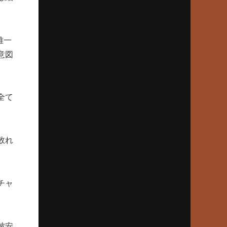
81春、倉吉北戦での伝令の意図
2025年6月26日(木)
雅一
長嶋茂雄、伝説の特大ホームラン
意図
野球少年からミスタープロ野球へ
2025年5月22日(木)
全て
日本人メジャーリーガー第1号
マッシー村上、法政二高の青春
2025年4月24日(木)
敗れ
打倒作新・江川卓へのプッシュ打法
柳川商・福田精一監督、執念の秘策
チャ
2025年3月27日(木)
大分商・岡﨑郁、巨人入りの真相
長嶋茂雄が“一目惚れ”した一打
被安