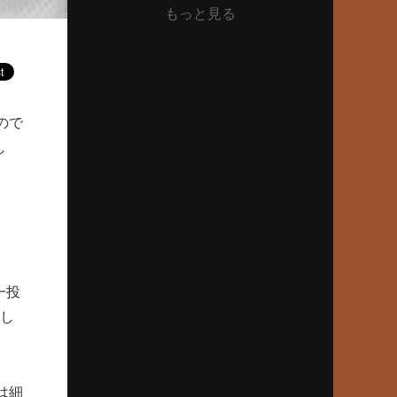
もっと見る
2025年11月27日(木)
山本昌、日大藤沢2年夏の号泣伝説
「和して同ぜず」でプロ通算219勝
2025年10月23日(木)
ので
早実、57年春、紫紺の大旗を関東に
王貞治、ノーワインドアップで快挙
し
2025年9月25日(木)
約半世紀前の“関東三羽烏”伝説
土屋正勝、工藤一彦、永川英植
2025年8月28日(木)
一投
沖縄尚学、2枚看板で夏初制覇
押し
優勝の価値と沖縄野球の近未来
2025年7月24日(木)
PLの名将・中村順司の勝負采配
は細