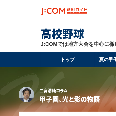
高校野球
J:COMでは地方大会を中心に徹
トップ
夏の甲
二宮清純コラム
甲子園、光と影の物語