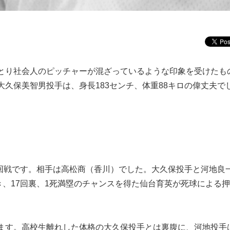
とり社会人のピッチャーが混ざっているような印象を受けたも
久保美智男投手は、身長183センチ、体重88キロの偉丈夫で
1回戦です。相手は高松商（香川）でした。大久保投手と河地良
き、17回裏、1死満塁のチャンスを得た仙台育英が死球による
ます。高校生離れした体格の大久保投手とは裏腹に、河地投手