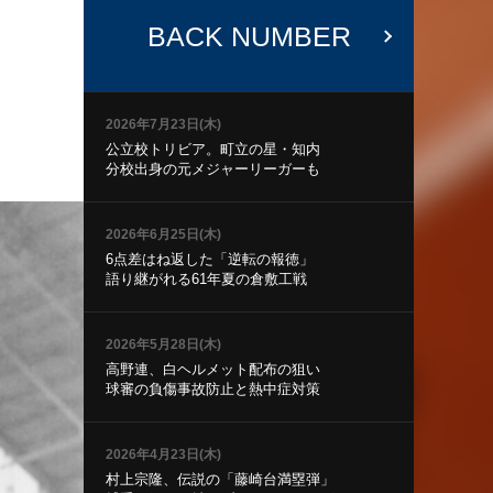
BACK NUMBER
2026年7月23日(木)
公立校トリビア。町立の星・知内
分校出身の元メジャーリーガーも
2026年6月25日(木)
6点差はね返した「逆転の報徳」
語り継がれる61年夏の倉敷工戦
2026年5月28日(木)
高野連、白ヘルメット配布の狙い
球審の負傷事故防止と熱中症対策
2026年4月23日(木)
村上宗隆、伝説の「藤崎台満塁弾」