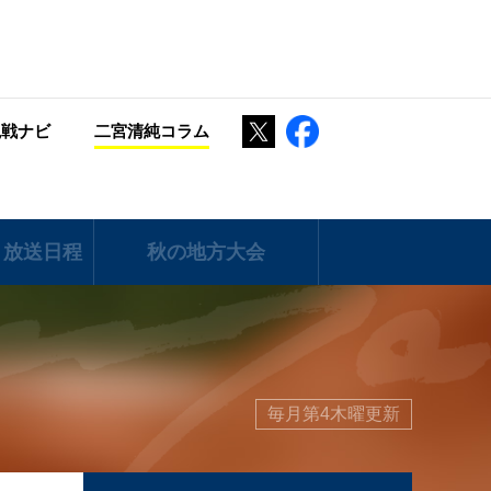
Twitter
Facebook
観戦ナビ
二宮清純コラム
 放送日程
秋の地方大会
毎月第4木曜更新