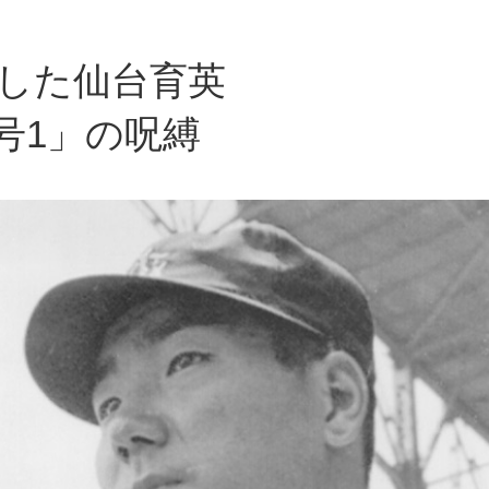
制した仙台育英
号1」の呪縛