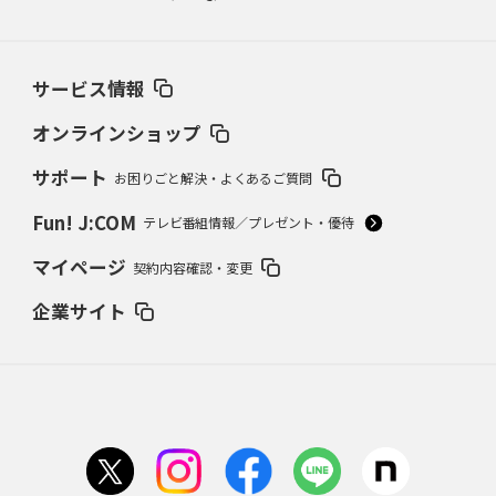
2024年9月26日(木)
早世した木村拓也の“コケ魂”
宮崎南、たった一度の甲子園
サービス情報
2024年8月22日(木)
渡辺・横浜vs尾藤・箕島
80年夏、意地の名将対決
オンラインショップ
サポート
お困りごと解決・よくあるご質問
2024年7月25日(木)
86年夏、奈良勢初Vは天理
松山商スクイズ失敗の真相
Fun! J:COM
テレビ番組情報／プレゼント・優待
2024年6月27日(木)
マイページ
契約内容確認・変更
“伝説の大投手”沢村栄治敗れる
1933夏、京都商対平安中の死闘
企業サイト
2024年5月23日(木)
平松政次（岡山東商）VS.松岡弘（倉敷商）
ライバル対決の原点は’65夏
岡山県大会
2024年4月25日(木)
「別格中の別格」池永正明の伝説
下関商63年春V、夏準Vの立役者