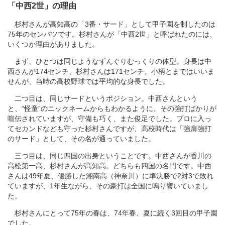
「中西2世」の理由
杉村さんが高知高の「3番・サード」として甲子園を制したのは
75年のセンバツです。杉村さんが「中西2世」と呼ばれたのには、
いくつか理由がありました。
まず、ひとつは同じようなずんぐりむっくりの体型。身長は中
西さんが174センチ、杉村さんは171センチ。小柄とまではいいま
せんが、当時の高校野球では平均的な身長でした。
二つ目は、同じサードというポジション。中西さんという
と、“怪童”のニックネームからもわかるように、その強打ばかりが
喧伝されていますが、守備も巧く、また俊足でした。プロに入っ
てセカンドなども守った杉村さんですが、高校時代は「強肩強打
のサード」として、その名が通っていました。
三つ目は、同じ四国の出身ということです。中西さんが香川の
高松第一高、杉村さんが高知高。どちらも四国の名門です。中西
さんは49年夏、優勝した湘南高（神奈川）に準決勝で2対3で敗れ
ていますが、1年生ながら、その豪打は全国に鳴り響いていまし
た。
杉村さんにとって75年の春は、74年春、夏に続く3回目の甲子園
でした。