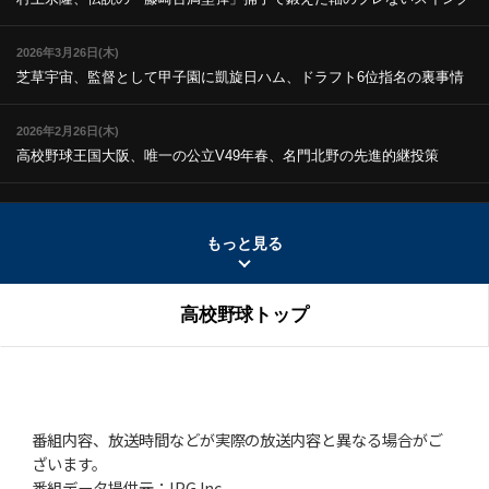
2026年3月26日(木)
芝草宇宙、監督として甲子園に凱旋
日ハム、ドラフト6位指名の裏事情
2026年2月26日(木)
高校野球王国大阪、唯一の公立V
49年春、名門北野の先進的継投策
2026年1月22日(木)
広島商、伝統の「真剣の刃渡り」
経験者が語る「怖さ」と「達観」
もっと見る
2025年12月25日(木)
高校野球トップ
高校野球、28年春から7回制移行か!?
V投手・愛甲猛「9回制は野球の根
幹」
2025年11月27日(木)
山本昌、日大藤沢2年夏の号泣伝説
「和して同ぜず」でプロ通算219勝
番組内容、放送時間などが実際の放送内容と異なる場合がご
ざいます。
2025年10月23日(木)
番組データ提供元：IPG Inc.