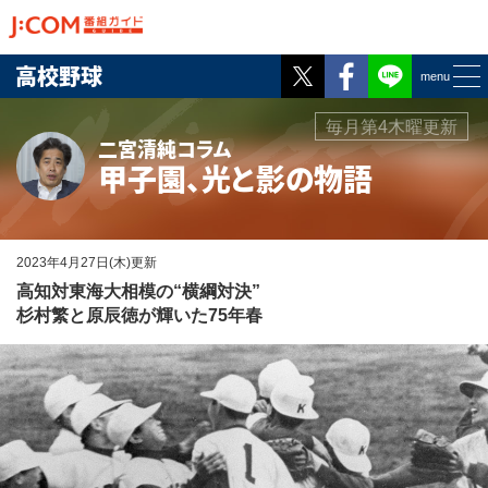
Twitter
Facebook
高校野球
menu
毎月第4木曜更新
二宮清純コラム
甲子園、光と影の物語
2023年4月27日(木)更新
高知対東海大相模の“横綱対決”
杉村繁と原辰徳が輝いた75年春