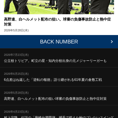
高野連、白ヘルメット配布の狙い。球審の負傷事故防止と熱中症
対策
2026年5月28日(木)
BACK NUMBER
2026年7月23日(木)
公立校トリビア。町立の星・知内
分校出身の元メジャーリーガーも
2026年6月25日(木)
6点差はね返した「逆転の報徳」
語り継がれる61年夏の倉敷工戦
2026年5月28日(木)
高野連、白ヘルメット配布の狙い
球審の負傷事故防止と熱中症対策
2026年4月23日(木)
村上宗隆、伝説の「藤崎台満塁弾」
捕手で鍛えた軸のブレないスイング