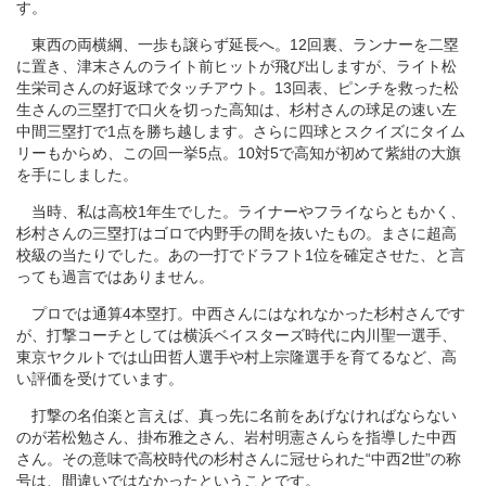
す。
東西の両横綱、一歩も譲らず延長へ。12回裏、ランナーを二塁
に置き、津末さんのライト前ヒットが飛び出しますが、ライト松
生栄司さんの好返球でタッチアウト。13回表、ピンチを救った松
生さんの三塁打で口火を切った高知は、杉村さんの球足の速い左
中間三塁打で1点を勝ち越します。さらに四球とスクイズにタイム
リーもからめ、この回一挙5点。10対5で高知が初めて紫紺の大旗
を手にしました。
当時、私は高校1年生でした。ライナーやフライならともかく、
杉村さんの三塁打はゴロで内野手の間を抜いたもの。まさに超高
校級の当たりでした。あの一打でドラフト1位を確定させた、と言
っても過言ではありません。
プロでは通算4本塁打。中西さんにはなれなかった杉村さんです
が、打撃コーチとしては横浜ベイスターズ時代に内川聖一選手、
東京ヤクルトでは山田哲人選手や村上宗隆選手を育てるなど、高
い評価を受けています。
打撃の名伯楽と言えば、真っ先に名前をあげなければならない
のが若松勉さん、掛布雅之さん、岩村明憲さんらを指導した中西
さん。その意味で高校時代の杉村さんに冠せられた“中西2世”の称
号は、間違いではなかったということです。