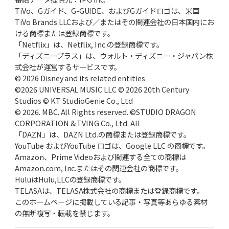
早実、57年春、紫紺の大旗を関東に
王貞治、ノーワインドアップで快挙
TiVo、Gガイド、G-GUIDE、およびGガイドロゴは、米国
TiVo Brands LLCおよび／またはその関連会社の日本国内にお
2025年9月25日(木)
ける商標または登録商標です。
約半世紀前の“関東三羽烏”伝説
土屋正勝、工藤一彦、永川英植
「Netflix」は、Netflix, Inc.の登録商標です。
「ディズニープラス」は、ウォルト・ディズニー・ジャパン株
2025年8月28日(木)
式会社が運営するサービスです。
沖縄尚学、2枚看板で夏初制覇
優勝の価値と沖縄野球の近未来
© 2026 Disney and its related entities
©2026 UNIVERSAL MUSIC LLC © 2026 20th Century
Studios © KT StudioGenie Co., Ltd
2025年7月24日(木)
© 2026. MBC. All Rights reserved. ©STUDIO DRAGON
PLの名将・中村順司の勝負采配
81春、倉吉北戦での伝令の意図
CORPORATION & TVING Co., Ltd. All
「DAZN」は、DAZN Ltd.の商標または登録商標です。
2025年6月26日(木)
YouTube およびYouTube ロゴは、Google LLC の商標です。
長嶋茂雄、伝説の特大ホームラン
野球少年からミスタープロ野球へ
Amazon、Prime Videoおよび関連する全ての商標は
Amazon.com, Inc.またはその関連会社の商標です。
2025年5月22日(木)
HuluはHulu,LLCの登録商標です。
日本人メジャーリーガー第1号
マッシー村上、法政二高の青春
TELASAは、TELASA株式会社の商標または登録商標です。
このホームページに掲載している記事・写真等あらゆる素材
2025年4月24日(木)
の無断複写・転載を禁じます。
打倒作新・江川卓へのプッシュ打法
柳川商・福田精一監督、執念の秘策