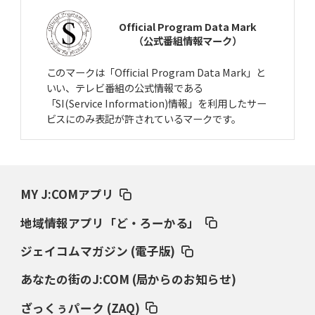
Official Program Data Mark
2025年3月27日(木)
（公式番組情報マーク）
大分商・岡﨑郁、巨人入りの真相
長嶋茂雄が“一目惚れ”した一打
このマークは「Official Program Data Mark」と
2025年2月27日(木)
いい、テレビ番組の公式情報である
駒大苫小牧、済美の春夏連覇断つ
上甲正典「オマエが打ってれば」
「SI(Service Information)情報」を利用したサー
ビスにのみ表記が許されているマークです。
2025年1月23日(木)
甲子園目指したジャイアント馬場
「ミットにズシン」とくる剛速球
2024年12月26日(木)
MY J:COMアプリ
「松坂世代」のバッターの出世頭
素質感じさせた村田修一の空振り
地域情報アプリ「ど・ろーかる」
2024年11月28日(木)
打者13人に対し11四死球の「悪夢」
地獄から這い上がった報徳のエース
ジェイコムマガジン (電子版)
あなたの街のJ:COM (局からのお知らせ)
2024年10月24日(木)
大谷翔平、花巻東“怪物伝説”
担当スカウトが語る超衝撃弾
ざっくぅパーク (ZAQ)