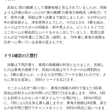
高知も“西の横綱”として優勝候補と見なされていましたが。同校
よりも評価が高かったのが“東の横綱”の東海大相模高（神奈川）で
す。前年の夏、同校は準々決勝まで進出しましたが、その中心が1
年の原辰徳さん、津末英明さんでした。その2人が3、4番を組み、
エースはサウスポーの同級生・村中秀人さん。ピンストライプの
ユニホームが都会的なムードをかもし出していました。監督は原
さんの父で65年夏に三池工高（福岡）を、70年夏に東海大相模を
日本一に導いている名将の貢さんです。
ドラ1確定の三塁打
決勝は下馬評通り、東西の両横綱の対決となりました。先制し
たのは東海大相模です。高知の先発はサウスポーの山岡利則さ
ん。3番の原さんが、いきなり左中間にアーチを架けたのです。さ
らに得点を追加し、3対0とリードを広げます。
そこから1点ずつ取り合い、東海大相模の4対1で迎えた3回表、
高知は杉村さんの右中間への三塁打で2点を返します。3対4。5回
にも杉村さんのセンター前タイムリーが飛び出し、4対4の同点
に。7回にも1点を加え勝ち越しますが、東海大相模は8回裏、原さ
んの右中間三塁打でチャンスをつくり、5対5の同点に追いつきま