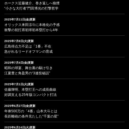
ホークス近藤健介、巻き返しへ狼煙
“小さな大打者”門田博光の打撃哲学
2025年7月11日(金)更新
オリックス来田涼斗に本格化の予感
衝撃の初打席初球初本塁打から4年
2025年7月8日(火)更新
広島得点力不足は「1番」不在
急がれるリードオフマンの育成
2025年7月4日(金)更新
昭和の球宴、舞台裏の駆け引き
江夏豊と角盈男の“3連投秘話”
2025年7月1日(火)更新
佐藤輝明、本塁打王への成長曲線
好調支える25年版コンパクト打法
2025年6月27日(金)更新
年俸500万の「4番」山本大斗とは
長距離砲の条件充たした“千葉の星”
2025年6月24日(火)更新