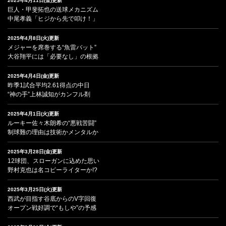
2025年4月11日(金)更新
巨人・甲斐拓也の送球メカニズム
中尾孝義「ヒジから先で叩け！」
2025年4月8日(火)更新
メジャーを席巻する“魚雷バット”
大谷翔平には「必要なし」の根拠
2025年4月4日(金)更新
昨季1試合平均2.61得点の中日
“神の手”上林誠知がカンフル剤
2025年4月1日(火)更新
ルーキー佐々木朗希の“悪戦苦闘”
制球難の理由は技術かメンタルか
2025年3月28日(金)更新
12球団、スローガンに込めた思い
野村克也は名コピーライターか!?
2025年3月25日(火)更新
西武が目指す谷底からのV字回復
オープン戦好調で“もしや”の予感