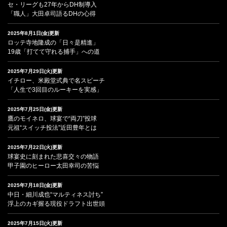
セ・リーグも27年からDH制導入
「職人」大田卓司語るDHの心得
2025年8月1日(金)更新
ロッテ寺地隆成の「日々是精進」
19歳「打てて守れる捕手」への道
2025年7月29日(火)更新
イチロー、米殿堂式典で名スピーチ
「人生で3回目のルーキーを実感」
2025年7月25日(金)更新
鷹のモイネロ、球宴で“両刀”投球
元祖“スイッチ投法”近田豊年とは
2025年7月22日(火)更新
球宴史に刻まれた悲喜交々の物語
甲子園のヒーロー太田幸司の苦悩
2025年7月18日(金)更新
中日・細川成也“マルティネス討ち”
浮上のカギ握る現役ドラフト出世頭
2025年7月15日(火)更新