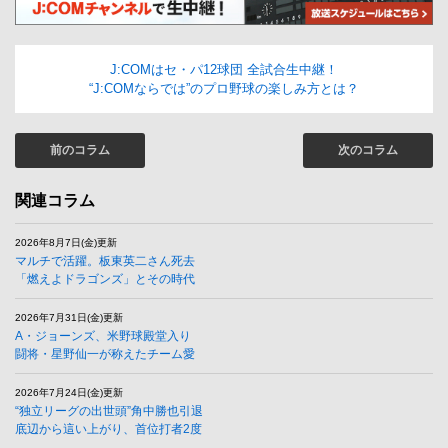
J:COMはセ・パ12球団 全試合生中継！
“J:COMならでは”のプロ野球の楽しみ方とは？
前のコラム
次のコラム
関連コラム
2026年8月7日(金)更新
マルチで活躍。板東英二さん死去
「燃えよドラゴンズ」とその時代
2026年7月31日(金)更新
A・ジョーンズ、米野球殿堂入り
闘将・星野仙一が称えたチーム愛
2026年7月24日(金)更新
“独立リーグの出世頭”角中勝也引退
底辺から這い上がり、首位打者2度