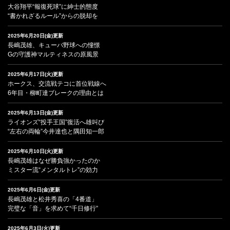
大谷翔平“報復死球”に紳士的態度
“書かれざるルール”からの脱却を
2025年6月20日(金)更新
長嶋茂雄、キューバ野球への憧憬
Gの守護神マルティネスの原風景
2025年6月17日(火)更新
ホークス、交流戦テコに首位戦線へ
6年目・柳町達ブレークの理由とは
2025年6月13日(金)更新
ライオンズ“投手王国”復活へ雄叫び
“左右の両輪”今井達也と隅田知一郎
2025年6月10日(火)更新
長嶋茂雄はなぜ勝負強かったのか
ミスター流“メンタルトレ”の効力
2025年6月6日(金)更新
長嶋茂雄と松井秀喜の「4番道」
完璧な「音」を求めて“千日修行”
2025年6月3日(火)更新