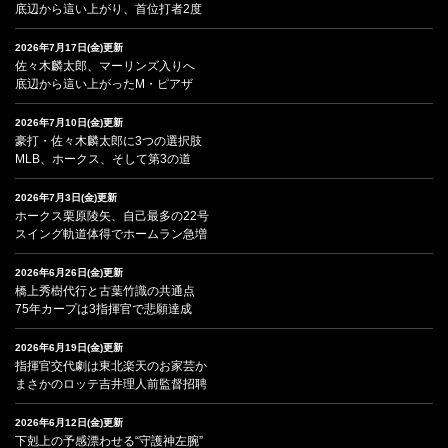
底辺から這い上がり、首位打者2度
2026年7月17日(金)更新
佐々木麟太郎、マーリンズ入りへ
底辺から這い上がったM・ピアザ
2026年7月10日(金)更新
豪打・佐々木麟太郎に3つの選択肢
MLB、ホークス、そして第3の道
2026年7月3日(金)更新
ホークス栗原陵矢、自己最多の22号
スイング軌道体得でホームラン急増
2026年6月26日(金)更新
橋上秀樹代行と古葉竹識の共通点
75年カープは3指揮官で悲願達成
2026年6月19日(金)更新
指揮官交代劇は東北楽天のお家芸か
まさかのロッテ吉井理人前監督招聘
2026年6月12日(金)更新
下剋上の予感漂わせる“守護神左腕”