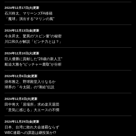
2024年12月17日(火)更新
石川柊太、マリーンズFA移籍
「魔球」演出する“マリンの風”
2024年12月13日(金)更新
今永昇太、驚異の“スピン量”の秘密
川口和久が解説「ピンチ力とは？」
2024年12月10日(火)更新
巨人優勝に貢献した“28歳の新人王”
船迫大雅を“ピッチャー鹿取”が分析
2024年12月6日(金)更新
掛布雅之、野球殿堂入りなるか
球界の「今太閤」の“薄給”伝説
2024年12月3日(火)更新
田中将大「居場所」求め楽天退団
「意気に感じる」大エースの不憫
2024年11月29日(金)更新
日本、台湾に敗れ大会連覇ならず
WBC連覇への課題は継投策か!?