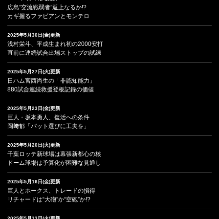
広島“交流戦弱者”返上なるか!?
カギ握るファビアンとモンテロ
2025年5月30日(金)更新
浅村栄斗、平成生まれ初の2000安打
直前に連続試合出場ストップの試練
2025年5月27日(火)更新
日ハム宮西尚生の「非認知能力」
880試合連続救援登板記録の価値
2025年5月23日(金)更新
巨人・坂本勇人、復活への条件
岡﨑郁「バット選びに工夫を」
2025年5月20日(火)更新
千葉ロッテ新球場は幕張新都心の核
ドーム球場は予算化が困難な見通し
2025年5月16日(金)更新
巨人とホークス、トレードの損得
リチャードは“大砲”か“空砲”か!?
2025年5月13日(火)更新