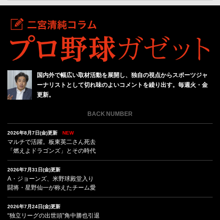
国内外で幅広い取材活動を展開し、独自の視点からスポーツジャ
ーナリストとして切れ味のよいコメントを繰り出す。毎週火・金
更新。
BACK NUMBER
2026年8月7日(金)更新
NEW
マルチで活躍。板東英二さん死去
「燃えよドラゴンズ」とその時代
2026年7月31日(金)更新
A・ジョーンズ、米野球殿堂入り
闘将・星野仙一が称えたチーム愛
2026年7月24日(金)更新
“独立リーグの出世頭”角中勝也引退