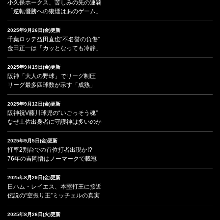
小久保ホークス、苦しみの先の連覇
「逆転優勝への狼煙はあのゲーム」
2025年9月26日(金)更新
千葉ロッテ益田直也“不名誉の負傷”
金田正一は「カッとなっても冷静」
2025年9月19日(金)更新
阪神「大人の野球」でリーグ制圧
リーグ最多四球数が示す「成熟」
2025年9月12日(金)更新
阪神祝V藤川球児の“いごっそう魂”
なぜ土佐出身者に守護神は多いのか
2025年9月5日(金)更新
打率2割台での首位打者出現か!?
76年の吉岡悟はノーマークで載冠
2025年8月29日(金)更新
日ハム・レイエス、本塁打王に接近
伝説の“空振り王”ミッチェルの真実
2025年8月26日(火)更新