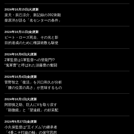
2024年10月15日(火)更新
楽天・辰己涼介、新記録の392刺殺
柴原洋が語る「名センターの条件」
2024年10月11日(金)更新
ピート・ローズ死去、その光と影
目的達成のために権謀術数も駆使
2024年10月8日(火)更新
2軍監督は1軍監督への登龍門!?
“鬼軍曹”と呼ばれた須藤豊の奮闘
2024年10月4日(金)更新
菅野智之「復活」を川口和久が分析
「腰の位置の高さ」が意味するもの
2024年10月1日(火)更新
阿部慎之助、巨人にVを取り戻す
「顕微鏡」と「望遠鏡」の好采配
2024年9月27日(金)更新
小久保監督は“王イズム”の継承者
「4番こそ打線の軸」の保守思想