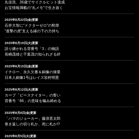
丸佳浩、36歳でサイクルヒット達成
お宝情報満載の“丸メモ”で生き抜く
2025年8月22日(金)更新
石井大智に“ドクターゼロ”の勲章
“進撃の虎”支える縁の下の力持ち
2025年8月19日(火)更新
語り継がれる背番号「3」の物語
長嶋茂雄と千葉茂の知られざる絆
2025年8月15日(金)更新
イチロー、永久欠番＆銅像の偉業
日本人銅像1号はレイズ岩村明憲
2025年8月12日(火)更新
カープ「ピースナイター」の誓い
背番号「86」の意味を噛み締める
2025年8月8日(金)更新
「ハマのジョーカー」藤浪晋太郎
巻き返しの切り札か、死に札か!?
2025年8月5日(火)更新