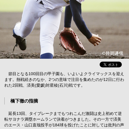
節目となる100回目の甲子園も、いよいよクライマックスを迎え
ます。熱戦続きのなか、2つの意味で注目を集めたのが12日に行わ
れた2回戦、済美(愛媛)対星稜(石川)戦です。
橋下徹の指摘
延長13回、タイブレークまでもつれこんだ激闘は史上初めて逆
転サヨナラ満塁ホームランで決着がつきました。その一方で済美
のエース・山口直哉投手が184球を投げたことに対しては批判の声