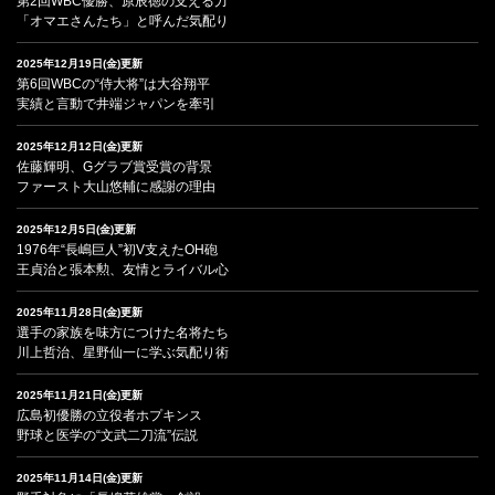
第2回WBC優勝、原辰徳の支える力
「オマエさんたち」と呼んだ気配り
2025年12月19日(金)更新
第6回WBCの“侍大将”は大谷翔平
実績と言動で井端ジャパンを牽引
2025年12月12日(金)更新
佐藤輝明、Gグラブ賞受賞の背景
ファースト大山悠輔に感謝の理由
2025年12月5日(金)更新
1976年“長嶋巨人”初V支えたOH砲
王貞治と張本勲、友情とライバル心
2025年11月28日(金)更新
選手の家族を味方につけた名将たち
川上哲治、星野仙一に学ぶ気配り術
2025年11月21日(金)更新
広島初優勝の立役者ホプキンス
野球と医学の“文武二刀流”伝説
2025年11月14日(金)更新