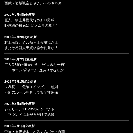
西武・岩城颯空とヤクルトのキハダ
2026年6月5日(金)更新
巨人・橋上秀樹代行の新ID野球
野球観の根底には“ノムラの教え”
2026年5月29日(金)更新
村上宗隆、MLB新人王候補に浮上
またぞろ新人王資格論争勃発か!?
2026年5月22日(金)更新
巨人OB堀内恒夫が投じた“大きな一石”
ユニホーム“背ネーム”はありかなしか
2026年5月15日(金)更新
世界初！「危険スイング」に罰則
不断のルール見直しで安全性確保
2026年5月8日(金)更新
ジェリー、213cmのインパクト
「マウンドに上がるだけで武器」
2026年5月1日(金)更新
中日・石伊雄太、オスナのバット直撃