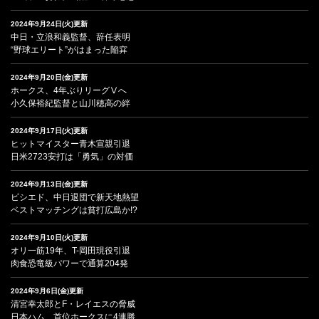
2024年9月24日(火)更新
中日・立浪和義監督、辞任表明
“野球エリート”がはまった陥穽
2024年9月20日(金)更新
ホークス、4年ぶりリーグⅤへ
小久保裕紀監督と山川穂高の絆
2024年9月17日(火)更新
ヒットマイスター青木宣親引退
日米2723安打は「勇気」の対価
2024年9月13日(金)更新
ビシエド、中日退団で新天地熱望
ベストマッチングは貧打広島か!?
2024年9月10日(火)更新
オリ一筋19年、T-岡田現役引退
肉食恐竜級パワーで通算204発
2024年9月6日(金)更新
清宮幸太郎とF・レイエスの脅威
日本ハム、首位ホークスに4連勝