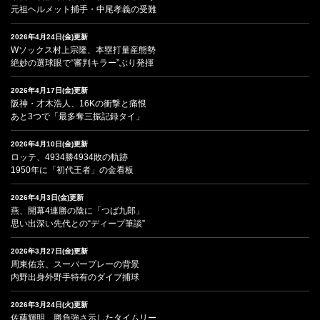
元祖ヘルメット捕手・中尾孝義の受難
2026年4月24日(金)更新
Wソックス村上宗隆、本塁打量産態勢
絶妙の選球眼で“審判キラー”ぶり発揮
2026年4月17日(金)更新
阪神・才木浩人、16Kの衝撃と痛恨
あと3つで「最多奪三振記録タイ」
2026年4月10日(金)更新
ロッテ、4934勝4934敗の軌跡
1950年に「初代王者」の金看板
2026年4月3日(金)更新
燕、開幕4連勝の陰に「つば九郎」
思い出深い先代との“ディープ筆談”
2026年3月27日(金)更新
周東佑京、スーパープレーの背景
内野出身外野手特有のダイブ捕球
2026年3月24日(火)更新
佐藤輝明、勝負強さ示したタイムリー