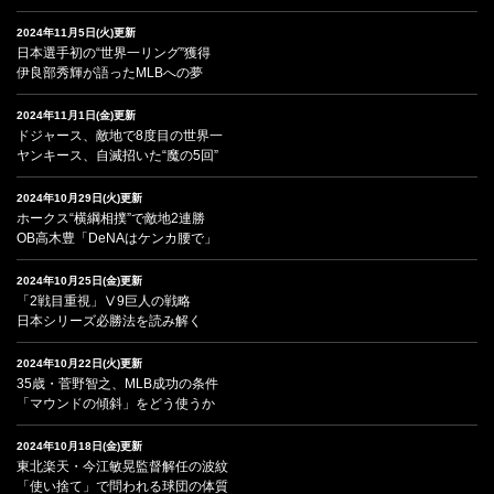
2024年11月5日(火)更新
日本選手初の“世界一リング”獲得
伊良部秀輝が語ったMLBへの夢
2024年11月1日(金)更新
ドジャース、敵地で8度目の世界一
ヤンキース、自滅招いた“魔の5回”
2024年10月29日(火)更新
ホークス“横綱相撲”で敵地2連勝
OB高木豊「DeNAはケンカ腰で」
2024年10月25日(金)更新
「2戦目重視」Ⅴ9巨人の戦略
日本シリーズ必勝法を読み解く
2024年10月22日(火)更新
35歳・菅野智之、MLB成功の条件
「マウンドの傾斜」をどう使うか
2024年10月18日(金)更新
東北楽天・今江敏晃監督解任の波紋
「使い捨て」で問われる球団の体質