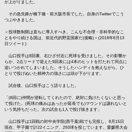
が上がりました。
その急先鋒が橋下徹・前大阪市長でした。自身のTwitterでこう
つぶやきました。
＜投球数制限は直ちに導入すべき。こんな不合理・非科学的なこ
とをやり続ける国は、前近代的野蛮国家だ(後略)＞(2018年8月13
日ツイート)
山口投手は8回裏、右ひざ付近に死球を受けました。その影響か
らか、2点リードで迎えた9回表には4本のヒットを打たれて同点に
追いつかれてしまいました。そうしたハンディを抱えながら、ひ
とりで投げぬいた精神力の強さには頭が下がります。
試合後、山口投手はこう語りました。
「(8回に)仲間が逆転してくれたので、絶対に負けたくないと思っ
て投げた。(死球の痛みはあったが延長でも)マウンドは譲れないと
いう気持ちだった。次の試合も1人で投げ抜きます」
山口投手は1回戦の対中央学院(西千葉)戦でも完投し、8月15日
現在、甲子園で計22イニング、293球を投じています。愛媛県大会