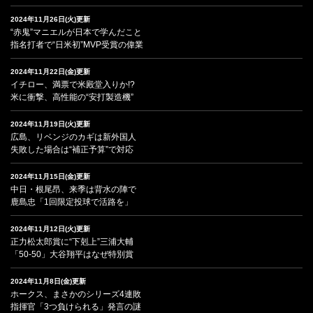
2024年11月26日(火)更新
“赤鬼”マニエルが日本で学んだこと
指名打者で“日米初”MVP受賞の偉業
2024年11月22日(金)更新
イチロー、満票で米殿堂入りか!?
米に衝撃、高性能の“安打製造機”
2024年11月19日(火)更新
広島、リベンジのカギは新外国人
失敗した場合は“補正予算”で対応
2024年11月15日(金)更新
中日・根尾昂、来季は背水の陣で
鹿島忠「1回限定投球で活路を」
2024年11月12日(火)更新
正力松太郎賞に“下剋上”三浦大輔
「50-50」大谷翔平はなぜ特別賞
2024年11月8日(金)更新
ホークス、まさかのシリーズ4連敗
指揮官「3つ負けられる」発言の謎