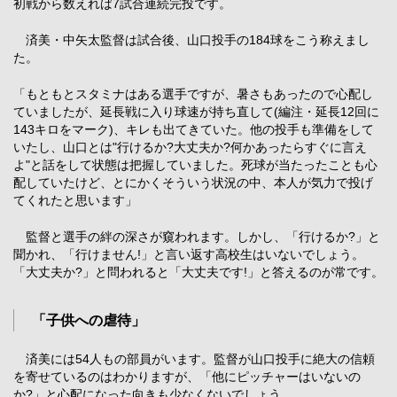
初戦から数えれば7試合連続完投です。
済美・中矢太監督は試合後、山口投手の184球をこう称えまし
た。
「もともとスタミナはある選手ですが、暑さもあったので心配し
ていましたが、延長戦に入り球速が持ち直して(編注・延長12回に
143キロをマーク)、キレも出てきていた。他の投手も準備をして
いたし、山口とは"行けるか?大丈夫か?何かあったらすぐに言え
よ"と話をして状態は把握していました。死球が当たったことも心
配していたけど、とにかくそういう状況の中、本人が気力で投げ
てくれたと思います」
監督と選手の絆の深さが窺われます。しかし、「行けるか?」と
聞かれ、「行けません!」と言い返す高校生はいないでしょう。
「大丈夫か?」と問われると「大丈夫です!」と答えるのが常です。
「子供への虐待」
済美には54人もの部員がいます。監督が山口投手に絶大の信頼
を寄せているのはわかりますが、「他にピッチャーはいないの
か?」と心配になった向きも少なくないでしょう。