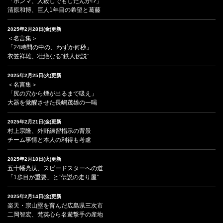
「ホンマ、人殺しでもしたんか!?」
清原和博、巨人1年目の希望と葛藤
2025年2月28日(金)更新
＜名言集＞
「24時間の中の、わずか何秒」
衣笠祥雄、壮絶なる“鉄人伝説”
2025年2月25日(火)更新
＜名言集＞
「尻の穴から煙が出るまで吸え」
大器を覚醒させた長嶋茂雄の一喝
2025年2月21日(金)更新
村上宗隆、外野練習指示の背景
チーム事情と本人の利得も考慮
2025年2月18日(火)更新
五十幡亮汰、スピードスターへの道
「1歩目が重要」と“伝説の走り屋”
2025年2月14日(金)更新
楽天・宗山塁を育んだ広島県三次市
二岡智宏、梵英心ら名遊撃手の産地