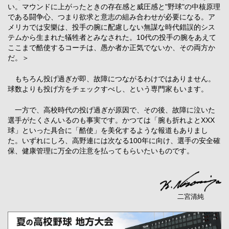
い。マウンドに上がったときの存在感と威圧感と"野球"の中核原理
である闘争心、つまり欲求と意志の組み合わせが必要になる。ア
メリカでは安樂は、投手の腕に配慮しない無謀な時代錯誤的シス
テムから生まれた犠牲者とみなされた。10代の投手の腕をあえて
ここまで酷使するコーチは、愚か者か正気でないか、その両方か
だ。＞
もちろん投げ過ぎが即、故障につながるわけではありません。
球数よりも投げ方をチェックすべし、という専門家もいます。
一方で、高校時代の投げ過ぎが原因で、その後、故障に泣いた
選手がたくさんいるのも事実です。かつては「腕も折れよとXXX
球」といった具合に「酷使」を美化するような報道もありまし
た。いずれにしろ、高野連には次なる100年に向け、選手の安全確
保、健康管理に万全の注意を払ってもらいたいものです。
二宮清純