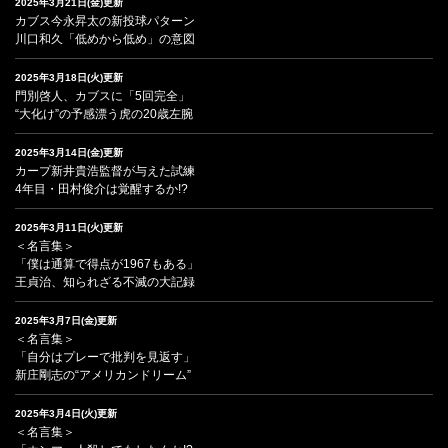
2025年3月21日(金)更新
カブス今永昇太の新投球パターン
川口和久「低めから低め」の意図
2025年3月18日(火)更新
門別啓人、カブスに「5回完全」
“大化け”の予感漂う虎の20歳左腕
2025年3月14日(金)更新
カープ新井貴浩監督が与えた試練
4年目・田村俊介は覚醒するか!?
2025年3月11日(火)更新
＜名言集＞
「僕は通算で得点が1967もある」
王貞治、知られざる不滅の大記録
2025年3月7日(金)更新
＜名言集＞
「自分はプレーで批判を見返す」
新庄剛志の“アメリカンドリーム”
2025年3月4日(火)更新
＜名言集＞