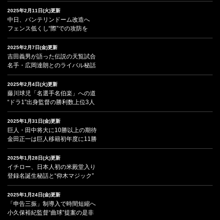
2025年2月11日(火)更新
中日、バンテリンドーム改造へ
フェンス低くし“際”での攻防を
2025年2月7日(金)更新
吉田義男が語った伝説の天覧試合
名手・広岡達朗とのライバル秘話
2025年2月4日(火)更新
藤川球児「名選手名伯楽」への道
“ドラ1”出身監督の勝利数上位3人
2025年1月31日(金)更新
巨人・田中将大に10勝以上の期待
金田正一は巨人移籍初年度に11勝
2025年1月28日(火)更新
イチロー、日本人初の米殿堂入り
登録名誕生秘話と“仰木マジック”
2025年1月24日(金)更新
「申告三振」制導入で時間短縮へ
小久保裕紀監督“曲球”提案の是非