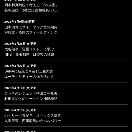
岡本和真離脱で考える「Gの4番」
長嶋茂雄「3番には違和感あった」
2025年5月9日(金)更新
山本由伸にサイ・ヤング賞の期待
好投支える匠のフィールディング
2025年4月25日(金)更新
大谷翔平「父親リスト」に学ぶ
NPB「慶弔制度」は喫緊の課題
2025年4月22日(火)更新
DeNAに新風吹き込む三森大貴
ユーティリティーの強み活かす
2025年4月18日(金)更新
ロッテのレジェンド袴田英利死去
村田兆治とのノーサイン捕球秘話
2025年4月15日(火)更新
パ・リーグ異変？ オリックス快走
九里亜蓮、西川龍馬の赤ヘルパワー