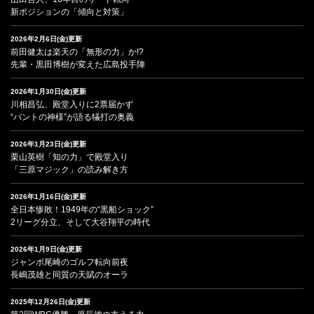
新ポジションの「傾向と対策」
2026年2月6日(金)更新
前田健太は楽天の「無形の力」か!?
先輩・黒田博樹が変えた広島投手陣
2026年1月30日(金)更新
川相昌弘、殿堂入りに2票届かず
“バントの神様”が語る犠打の奥義
2026年1月23日(金)更新
栗山英樹「知の力」で殿堂入り
「三原マジック」の読み解き方
2026年1月16日(金)更新
全日本惨敗！1949年の“黒船ショック”
2リーグ分立、そして大谷翔平の時代
2026年1月9日(金)更新
ジャンボ尾崎のゴルフ転向前夜
長嶋茂雄と同質の天賦のオーラ
2025年12月26日(金)更新