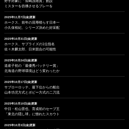
野手対象に「長嶋茂雄賞」創設
ミスターを彷彿させるプレーを
2025年11月7日(金)更新
ホークス、前年の屈辱晴らす日本一
小久保裕紀、シリーズ決めた好采配
2025年10月31日(金)更新
ホークス、サプライズの1位指名
佐々木麟太郎、日米競合の可能性
2025年10月24日(金)更新
道産子初の「最優秀バッテリー賞」
北海道の野球環境はどう変わったか
2025年10月17日(金)更新
サブローロッテ、最下位からの船出
山本功児方式とボビー方式の二刀流
2025年10月10日(金)更新
中日・松山晋也、育成初のセーブ王
「東北の隠し球」に惚れたスカウト
2025年10月3日(金)更新