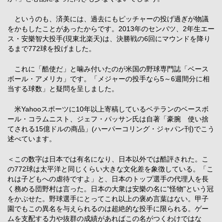
というのも、済美には、過去にもピッチャーの投げ過ぎが物議
をかもしたことがあったからです。2013年のセンバツ、2年生エー
ス・安樂智大投手(現東北楽天)は、決勝戦の6回にマウンドを降り
るまで772球を投げました。
これに「酷使だ」と噛み付いたのが米国の野球専門誌「ベース
ボール・アメリカ」です。「メジャーの投手なら5～6週間分に相
当する球数」と疑問を呈しました。
米Yahooスポーツに10年以上寄稿しているベテランのベースボ
ール・コラムニスト、ジェフ・パッサン氏は自著「豪腕 使い捨
てされる15億ドルの商品」(ハーパーコリング・ジャパン刊)でこう
述べています。
＜この数字は日本では有名になり、日本以外では酷評された。こ
の772球は太平洋と同じくらい大きな文化差を象徴している。「こ
れは子どもへの虐待ですよ」と、日本のトップ選手の代理人を長
く務める団野村は言った。日本の大衆は安樂の名に"怪物"という冠
をかぶせた。野球選手にとってこれ以上の褒め言葉はない。甲子
園でもこの異名を与えられるのは超絶的な投手に限られる。ゲー
ムを支配する力や抜群の成績があればこの名がつくわけではな