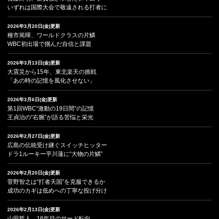
いずれは国際大会で敬遠される打者に
2026年3月20日(金)更新
種市篤暉、ワールドクラスの片鱗
WBC初出場で掴んだ自信と課題
2026年3月13日(金)更新
大震災から15年、東北楽天の挑戦
「あの時の記憶を風化させない」
2026年3月6日(金)更新
第1回WBC“激動の19日間”の記憶
王貞治の“右腕”が語る苦悩と栄光
2026年2月27日(金)更新
広島の伝統受け継ぐスイッチヒッター
ドラ1ルーキー平川蓮に“大物の片鱗”
2026年2月20日(金)更新
菅野智之は“打者天国”を克服できるか
成功のカギは低めへの丁寧な投げ分け
2026年2月13日(金)更新
山田哲人、16年目のサード転向