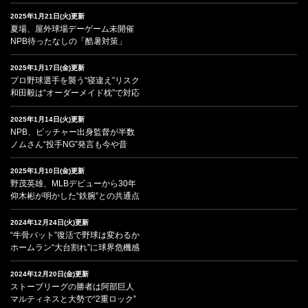
2025年1月21日(火)更新
夏場、屋外球場デーゲーム未開催
NPB待ったなしの「酷暑対策」
2025年1月17日(金)更新
プロ野球選手を襲う“寝違え”リスク
和田毅は“オーダーメイド枕”で対応
2025年1月14日(火)更新
NPB、ピッチャー出身監督が半数
ノムさん“投手NG”発言も今や昔
2025年1月10日(金)更新
野茂英雄、MLBデビューから30年
仰木彬が明かした“鉄腕”との共通点
2024年12月24日(火)更新
“牛骨バット”復活で野球は変わるか
ホームラン“大台割れ”に球界危機感
2024年12月20日(金)更新
ストーブリーグの勝者は阿部巨人
マルティネスと大勢で“2重ロック”