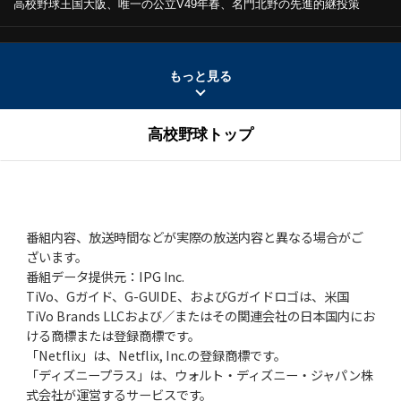
高校野球王国大阪、唯一の公立V
49年春、名門北野の先進的継投策
2026年1月22日(木)
広島商、伝統の「真剣の刃渡り」
経験者が語る「怖さ」と「達観」
もっと見る
2025年12月25日(木)
高校野球トップ
高校野球、28年春から7回制移行か!?
V投手・愛甲猛「9回制は野球の根
幹」
2025年11月27日(木)
山本昌、日大藤沢2年夏の号泣伝説
「和して同ぜず」でプロ通算219勝
番組内容、放送時間などが実際の放送内容と異なる場合がご
ざいます。
2025年10月23日(木)
番組データ提供元：IPG Inc.
早実、57年春、紫紺の大旗を関東に
王貞治、ノーワインドアップで快挙
TiVo、Gガイド、G-GUIDE、およびGガイドロゴは、米国
TiVo Brands LLCおよび／またはその関連会社の日本国内にお
2025年9月25日(木)
ける商標または登録商標です。
約半世紀前の“関東三羽烏”伝説
土屋正勝、工藤一彦、永川英植
「Netflix」は、Netflix, Inc.の登録商標です。
「ディズニープラス」は、ウォルト・ディズニー・ジャパン株
2025年8月28日(木)
式会社が運営するサービスです。