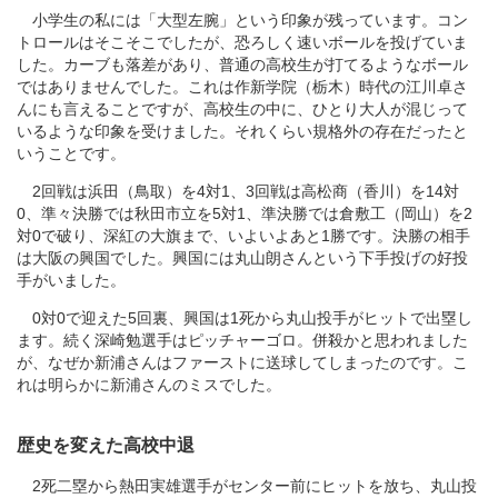
小学生の私には「大型左腕」という印象が残っています。コン
トロールはそこそこでしたが、恐ろしく速いボールを投げていま
した。カーブも落差があり、普通の高校生が打てるようなボール
ではありませんでした。これは作新学院（栃木）時代の江川卓さ
んにも言えることですが、高校生の中に、ひとり大人が混じって
いるような印象を受けました。それくらい規格外の存在だったと
いうことです。
2回戦は浜田（鳥取）を4対1、3回戦は高松商（香川）を14対
0、準々決勝では秋田市立を5対1、準決勝では倉敷工（岡山）を2
対0で破り、深紅の大旗まで、いよいよあと1勝です。決勝の相手
は大阪の興国でした。興国には丸山朗さんという下手投げの好投
手がいました。
0対0で迎えた5回裏、興国は1死から丸山投手がヒットで出塁し
ます。続く深崎勉選手はピッチャーゴロ。併殺かと思われました
が、なぜか新浦さんはファーストに送球してしまったのです。こ
れは明らかに新浦さんのミスでした。
歴史を変えた高校中退
2死二塁から熱田実雄選手がセンター前にヒットを放ち、丸山投