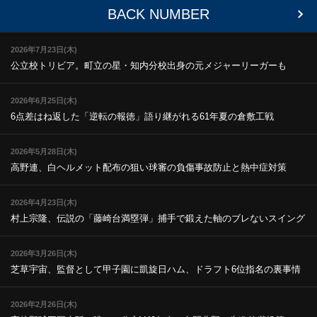
BACK NUMBER
2026年7月23日(木)
公立校トリビア。町立の星・知内
分校出身の元メジャーリーガーも
2026年6月25日(木)
6点差はね返した「逆転の報徳」
語り継がれる61年夏の倉敷工戦
2026年5月28日(木)
高野連、白ヘルメット配布の狙い
球審の負傷事故防止と熱中症対策
2026年4月23日(木)
村上宗隆、伝説の「藤崎台満塁弾」
捕手で鍛えた軸のブレないスイング
2026年3月26日(木)
芝草宇宙、監督として甲子園に凱旋
日ハム、ドラフト6位指名の裏事情
2026年2月26日(木)