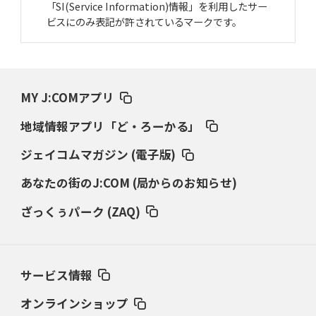
「SI(Service Information)情報」を利用したサー
ビスにのみ表記が許されているマークです。
2025年1月23日(木)
甲子園目指したジャイアント馬場
「ミットにズシン」とくる剛速球
2024年12月26日(木)
MY J:COMアプリ
「松坂世代」のバッターの出世頭
素質感じさせた村田修一の空振り
地域情報アプリ「ど・ろーかる」
2024年11月28日(木)
打者13人に対し11四死球の「悪夢」
地獄から這い上がった報徳のエース
ジェイコムマガジン (電子版)
あなたの街のJ:COM (局からのお知らせ)
2024年10月24日(木)
大谷翔平、花巻東“怪物伝説”
担当スカウトが語る超衝撃弾
ざっくぅパーク (ZAQ)
2024年9月26日(木)
早世した木村拓也の“コケ魂”
宮崎南、たった一度の甲子園
サービス情報
2024年8月22日(木)
渡辺・横浜vs尾藤・箕島
80年夏、意地の名将対決
オンラインショップ