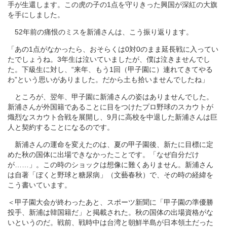
手が生還します。この虎の子の1点を守りきった興国が深紅の大旗
を手にしました。
52年前の痛恨のミスを新浦さんは、こう振り返ります。
「あの1点がなかったら、おそらくは0対0のまま延長戦に入ってい
たでしょうね。3年生は泣いていましたが、僕は泣きませんでし
た。下級生に対し、“来年、もう1回（甲子園に）連れてきてやる
わ”という思いがありました。だから土も拾いませんでしたね」
ところが、翌年、甲子園に新浦さんの姿はありませんでした。
新浦さんが外国籍であることに目をつけたプロ野球のスカウトが
熾烈なスカウト合戦を展開し、9月に高校を中退した新浦さんは巨
人と契約することになるのです。
新浦さんの運命を変えたのは、夏の甲子園後、新たに目標に定
めた秋の国体に出場できなかったことです。「なぜ自分だけ
が……」。この時のショックは想像に難くありません。新浦さん
は自著「ぼくと野球と糖尿病」（文藝春秋）で、その時の経緯を
こう書いています。
＜甲子園大会が終わったあと、スポーツ新聞に「甲子園の準優勝
投手、新浦は韓国籍だ」と掲載された。秋の国体の出場資格がな
いというのだ。戦前、戦時中は台湾と朝鮮半島が日本領土だった