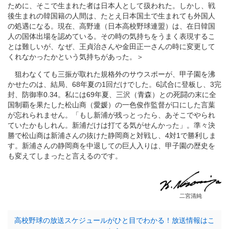
ために、そこで生まれた者は日本人として扱われた。しかし、戦
後生まれの韓国籍の人間は、たとえ日本国土で生まれても外国人
の処遇になる。現在、高野連（日本高校野球連盟）は、在日韓国
人の国体出場を認めている。その時の気持ちをうまく表現するこ
とは難しいが、なぜ、王貞治さんや金田正一さんの時に変更して
くれなかったかという気持ちがあった。＞
狙わなくても三振が取れた規格外のサウスポーが、甲子園を沸
かせたのは、結局、68年夏の1回だけでした。6試合に登板し、3完
封、防御率0.34。私には69年夏、三沢（青森）との死闘の末に全
国制覇を果たした松山商（愛媛）の一色俊作監督が口にした言葉
が忘れられません。「もし新浦が残っとったら、あそこでやられ
ていたかもしれん。新浦だけは打てる気がせんかった」。準々決
勝で松山商は新浦さんの抜けた静岡商と対戦し、4対1で勝利しま
す。新浦さんの静岡商を中退しての巨人入りは、甲子園の歴史を
も変えてしまったと言えるのです。
二宮清純
高校野球の放送スケジュールがひと目でわかる！放送情報はこ