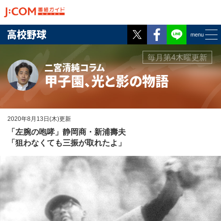
Twitter
Facebook
高校野球
menu
毎月第4木曜更新
二宮清純コラム
甲子園、光と影の物語
2020年8月13日(木)更新
「左腕の咆哮」静岡商・新浦壽夫
「狙わなくても三振が取れたよ」