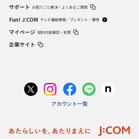
サポート
お困りごと解決・よくあるご質問
2024年7月25日(木)
86年夏、奈良勢初Vは天理
松山商スクイズ失敗の真相
Fun! J:COM
テレビ番組情報／プレゼント・優待
2024年6月27日(木)
マイページ
契約内容確認・変更
“伝説の大投手”沢村栄治敗れる
1933夏、京都商対平安中の死闘
企業サイト
2024年5月23日(木)
平松政次（岡山東商）VS.松岡弘（倉敷商）
ライバル対決の原点は’65夏
岡山県大会
2024年4月25日(木)
「別格中の別格」池永正明の伝説
下関商63年春V、夏準Vの立役者
アカウント一覧
2024年3月28日(木)
74年夏「金属元年」を制した銚子商
土屋正勝快投、篠塚利夫は木で2発
2024年2月22日(木)
99年夏、桐生一、群馬県勢初優勝
エース正田樹、潰れた血豆で熱投