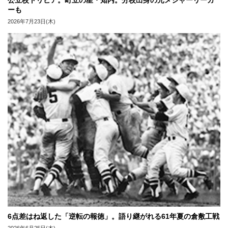
公立校トリビア。町立の星・知内。分校出身の元メジャーリーガ
ーも
2026年7月23日(木)
6点差はね返した「逆転の報徳」。語り継がれる61年夏の倉敷工戦