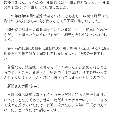
に移りました。そのため、年齢的には2年生と同じながら、68年夏
の甲子園には1年生として出場しました。
この年は第50回の記念大会ということもあり、47都道府県（北
海道のみ2校）から48校が代表として甲子園に集まりました。
開会式で深紅の大優勝旗を目にした新浦さん、「簡単にとれそ
うだな」と思ったというのですから、相当な自信があったのでし
ょう。
静岡商の1回戦の相手は滋賀県の伊香。新浦さんはいきなり15三
振を奪う力投で難なく完封してしまいました。4対0の完勝でし
た。
普通なら、試合後、監督から「よくやった」と褒められるとこ
ろです。ところが新浦さん、宿舎で「オマエひとりで野球やって
んじゃない！」と、こっぴどく怒られてしまったというのです。
新浦さんの回想----。
「当時の僕の球種は真っすぐとカーブだけ。狙って三振を取りに
いったことなんてありません。ただキャッチャーのサインに従っ
て淡々と投げていただけ。普通に投げたら、自然に三振が増えて
いった、というだけの話なんです」