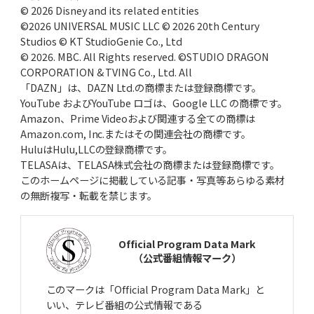
沖縄尚学、2枚看板で夏初制覇
優勝の価値と沖縄野球の近未来
© 2026 Disney and its related entities
©2026 UNIVERSAL MUSIC LLC © 2026 20th Century
Studios © KT StudioGenie Co., Ltd
2025年7月24日(木)
© 2026. MBC. All Rights reserved. ©STUDIO DRAGON
PLの名将・中村順司の勝負采配
81春、倉吉北戦での伝令の意図
CORPORATION & TVING Co., Ltd. All
「DAZN」は、DAZN Ltd.の商標または登録商標です。
2025年6月26日(木)
YouTube およびYouTube ロゴは、Google LLC の商標です。
長嶋茂雄、伝説の特大ホームラン
野球少年からミスタープロ野球へ
Amazon、Prime Videoおよび関連する全ての商標は
Amazon.com, Inc.またはその関連会社の商標です。
2025年5月22日(木)
HuluはHulu,LLCの登録商標です。
日本人メジャーリーガー第1号
マッシー村上、法政二高の青春
TELASAは、TELASA株式会社の商標または登録商標です。
このホームページに掲載している記事・写真等あらゆる素材
2025年4月24日(木)
の無断複写・転載を禁じます。
打倒作新・江川卓へのプッシュ打法
柳川商・福田精一監督、執念の秘策
Official Program Data Mark
2025年3月27日(木)
（公式番組情報マーク）
大分商・岡﨑郁、巨人入りの真相
長嶋茂雄が“一目惚れ”した一打
このマークは「Official Program Data Mark」と
2025年2月27日(木)
いい、テレビ番組の公式情報である
駒大苫小牧、済美の春夏連覇断つ
上甲正典「オマエが打ってれば」