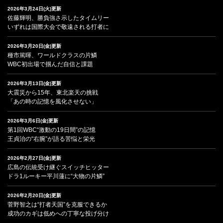
2026年3月24日(火)更新
佐藤輝明、勝負強さ示したタイムリー
いずれは国際大会で敬遠される打者に
2026年3月20日(金)更新
種市篤暉、ワールドクラスの片鱗
WBC初出場で掴んだ自信と課題
2026年3月13日(金)更新
大震災から15年、東北楽天の挑戦
「あの時の記憶を風化させない」
2026年3月6日(金)更新
第1回WBC“激動の19日間”の記憶
王貞治の“右腕”が語る苦悩と栄光
2026年2月27日(金)更新
広島の伝統受け継ぐスイッチヒッター
ドラ1ルーキー平川蓮に“大物の片鱗”
2026年2月20日(金)更新
菅野智之は“打者天国”を克服できるか
成功のカギは低めへの丁寧な投げ分け