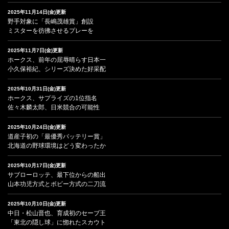
2025年11月14日(金)更新
野手対象に「長嶋茂雄賞」創設
ミスターを彷彿させるプレーを
2025年11月7日(金)更新
ホークス、前年の屈辱晴らす日本一
小久保裕紀、シリーズ決めた好采配
2025年10月31日(金)更新
ホークス、サプライズの1位指名
佐々木麟太郎、日米競合の可能性
2025年10月24日(金)更新
道産子初の「最優秀バッテリー賞」
北海道の野球環境はどう変わったか
2025年10月17日(金)更新
サブローロッテ、最下位からの船出
山本功児方式とボビー方式の二刀流
2025年10月10日(金)更新
中日・松山晋也、育成初のセーブ王
「東北の隠し球」に惚れたスカウト