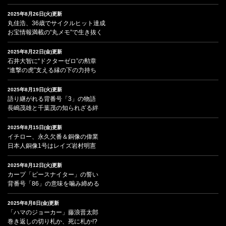
2025年8月26日(火)更新
丸佳浩、36歳でサイクルヒット達成
お宝情報満載の“丸メモ”で生き抜く
2025年8月22日(金)更新
石井大智に“ドクターゼロ”の勲章
“進撃の虎”支える縁の下の力持ち
2025年8月19日(火)更新
語り継がれる背番号「3」の物語
長嶋茂雄と千葉茂の知られざる絆
2025年8月15日(金)更新
イチロー、永久欠番＆銅像の偉業
日本人銅像1号はレイズ岩村明憲
2025年8月12日(火)更新
カープ「ピースナイター」の誓い
背番号「86」の意味を噛み締める
2025年8月8日(金)更新
「ハマのジョーカー」藤浪晋太郎
巻き返しの切り札か、死に札か!?