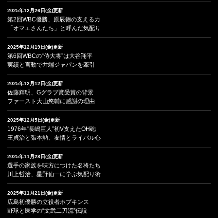
2025年12月26日(金)更新
第2回WBC優勝、原辰徳の支える力
「オマエさんたち」と呼んだ気配り
2025年12月19日(金)更新
第6回WBCの“侍大将”は大谷翔平
実績と言動で井端ジャパンを牽引
2025年12月12日(金)更新
佐藤輝明、Gグラブ賞受賞の背景
ファースト大山悠輔に感謝の理由
2025年12月5日(金)更新
1976年“長嶋巨人”初V支えたOH砲
王貞治と張本勲、友情とライバル心
2025年11月28日(金)更新
選手の家族を味方につけた名将たち
川上哲治、星野仙一に学ぶ気配り術
2025年11月21日(金)更新
広島初優勝の立役者ホプキンス
野球と医学の“文武二刀流”伝説