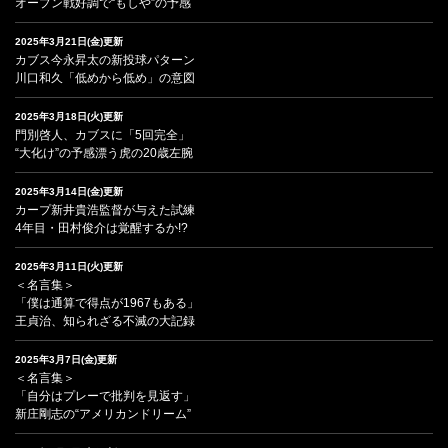
オープン戦好調で“もしや”の予感
2025年3月21日(金)更新
カブス今永昇太の新投球パターン
川口和久「低めから低め」の意図
2025年3月18日(火)更新
門別啓人、カブスに「5回完全」
“大化け”の予感漂う虎の20歳左腕
2025年3月14日(金)更新
カープ新井貴浩監督が与えた試練
4年目・田村俊介は覚醒するか!?
2025年3月11日(火)更新
＜名言集＞
「僕は通算で得点が1967もある」
王貞治、知られざる不滅の大記録
2025年3月7日(金)更新
＜名言集＞
「自分はプレーで批判を見返す」
新庄剛志の“アメリカンドリーム”