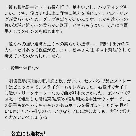
「彼も根尾選手と同じ右投左打で、足もいいし、バッティングも
いい。でも、僕はそれ以上に守備に魅力を感じます。ハンドリン
グが柔らかいため、グラブさばきがいいんです。しかも遠くへの
強い送球と近くへの柔らかい送球、どちらもうまい。そこに内野
手としてのセンスを感じます」
遠くへの強い送球と近くへの柔らかい送球----。内野手出身のス
カウトだけあって視点が違います。松本さんは"ポスト菊池"として
考えているのかもしれません。
----投手で注目は?
「明徳義塾(高知)の市川悠太投手がいい。センバツで見たストレー
トはビュッときて、スライダーもキレがあった。右投げでサイド
に近いスリークオーターなので曲がりも大きかった。センバツで2
回戦まで進出した彦根東(滋賀)の増居翔太投手はサウスポーで、こ
の選手もめちゃくちゃキレのあるボールを投げます。ただ身長が
171センチと小柄なので、いきなりプロに進むよりも、大学で鍛え
た方がいいでしょうね」
公立にも逸材が