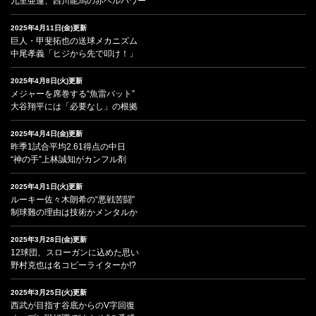
九里亜蓮、西川龍馬の赤ヘルパワー
2025年4月11日(金)更新
巨人・甲斐拓也の送球メカニズム
中尾孝義「ヒジから先で叩け！」
2025年4月8日(火)更新
メジャーを席巻する“魚雷バット”
大谷翔平には「必要なし」の根拠
2025年4月4日(金)更新
昨季1試合平均2.61得点の中日
“神の手”上林誠知がカンフル剤
2025年4月1日(火)更新
ルーキー佐々木朗希の“悪戦苦闘”
制球難の理由は技術かメンタルか
2025年3月28日(金)更新
12球団、スローガンに込めた思い
野村克也は名コピーライターか!?
2025年3月25日(火)更新
西武が目指す谷底からのV字回復