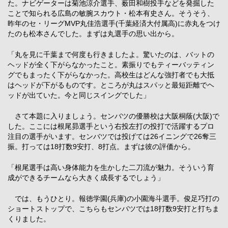
た。ナビゲーターは菊池涼介選手、薮田和樹投手などを発掘した
ことで知られる広島の敏腕スカウト・松本有史さん。そうそう、
昨年のセ・リーグMVP丸佳浩選手(千葉経済大付属高)に赤丸をつけ
たのも松本さんでした。まずは丸選手の思い出から。
「丸を見に千葉まで何度も行きましたよ。驚いたのは、バットの
ヘッドが全く下がらなかったこと。素振りでもティーバッティン
グでもまったく下がらなかった。高校生はどんな強打者でも大抵
はヘッドが下がるものです。ところが丸はスパッと最短距離でヘ
ッドが出ていた。今と同じスイングでした」
さて本題に入りましょう。センバツの優勝校は大阪桐蔭(大阪)で
した。ここには根尾昴選手という右投左打の投打で活躍するプロ
注目の選手がいます。センバツでは投げては26イニングで26奪三
振。打っては18打数9安打、8打点。まずは彼の評価から。
「根尾選手は高い身体能力を生かした二刀流が魅力。そういう育
成ができるチームなら大きく成長するでしょう」
では、もうひとり。報徳学園(兵庫)の小園海斗選手。俊足巧打の
ショートストップで、こちらもセンバツでは18打数9安打と打ちま
くりました。