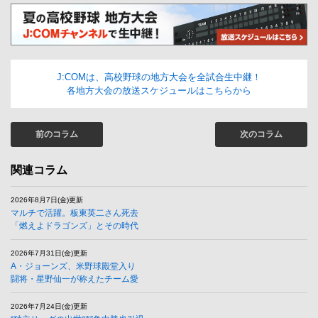
J:COMは、高校野球の地方大会を全試合生中継！
各地方大会の放送スケジュールはこちらから
前のコラム
次のコラム
関連コラム
2026年8月7日(金)更新
マルチで活躍。板東英二さん死去
「燃えよドラゴンズ」とその時代
2026年7月31日(金)更新
A・ジョーンズ、米野球殿堂入り
闘将・星野仙一が称えたチーム愛
2026年7月24日(金)更新