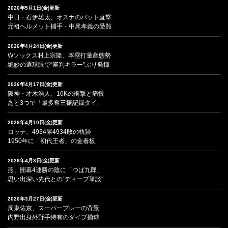
2026年5月1日(金)更新
中日・石伊雄太、オスナのバット直撃
元祖ヘルメット捕手・中尾孝義の受難
2026年4月24日(金)更新
Wソックス村上宗隆、本塁打量産態勢
絶妙の選球眼で“審判キラー”ぶり発揮
2026年4月17日(金)更新
阪神・才木浩人、16Kの衝撃と痛恨
あと3つで「最多奪三振記録タイ」
2026年4月10日(金)更新
ロッテ、4934勝4934敗の軌跡
1950年に「初代王者」の金看板
2026年4月3日(金)更新
燕、開幕4連勝の陰に「つば九郎」
思い出深い先代との“ディープ筆談”
2026年3月27日(金)更新
周東佑京、スーパープレーの背景
内野出身外野手特有のダイブ捕球