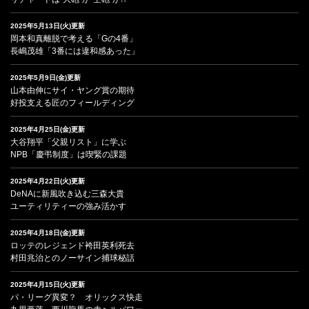
2025年5月13日(火)更新
岡本和真離脱で考える「Gの4番」
長嶋茂雄「3番には違和感あった」
2025年5月9日(金)更新
山本由伸にサイ・ヤング賞の期待
好投支える匠のフィールディング
2025年4月25日(金)更新
大谷翔平「父親リスト」に学ぶ
NPB「慶弔制度」は喫緊の課題
2025年4月22日(火)更新
DeNAに新風吹き込む三森大貴
ユーティリティーの強み活かす
2025年4月18日(金)更新
ロッテのレジェンド袴田英利死去
村田兆治とのノーサイン捕球秘話
2025年4月15日(火)更新
パ・リーグ異変？ オリックス快走