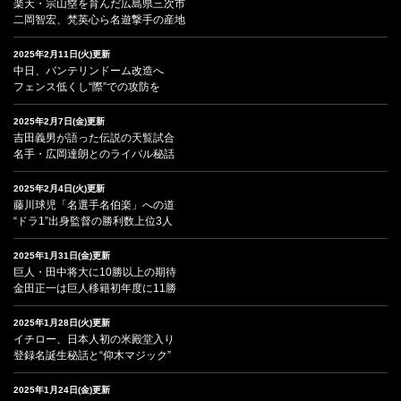
楽天・宗山塁を育んだ広島県三次市
二岡智宏、梵英心ら名遊撃手の産地
2025年2月11日(火)更新
中日、バンテリンドーム改造へ
フェンス低くし“際”での攻防を
2025年2月7日(金)更新
吉田義男が語った伝説の天覧試合
名手・広岡達朗とのライバル秘話
2025年2月4日(火)更新
藤川球児「名選手名伯楽」への道
“ドラ1”出身監督の勝利数上位3人
2025年1月31日(金)更新
巨人・田中将大に10勝以上の期待
金田正一は巨人移籍初年度に11勝
2025年1月28日(火)更新
イチロー、日本人初の米殿堂入り
登録名誕生秘話と“仰木マジック”
2025年1月24日(金)更新