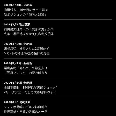
2026年2月13日(金)更新
山田哲人、16年目のサード転向
新ポジションの「傾向と対策」
2026年2月6日(金)更新
前田健太は楽天の「無形の力」か!?
先輩・黒田博樹が変えた広島投手陣
2026年1月30日(金)更新
川相昌弘、殿堂入りに2票届かず
“バントの神様”が語る犠打の奥義
2026年1月23日(金)更新
栗山英樹「知の力」で殿堂入り
「三原マジック」の読み解き方
2026年1月16日(金)更新
全日本惨敗！1949年の“黒船ショック”
2リーグ分立、そして大谷翔平の時代
2026年1月9日(金)更新
ジャンボ尾崎のゴルフ転向前夜
長嶋茂雄と同質の天賦のオーラ