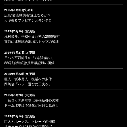
2025年6月3日(火)更新
広島“交流戦弱者”返上なるか!?
カギ握るファビアンとモンテロ
2025年5月30日(金)更新
浅村栄斗、平成生まれ初の2000安打
直前に連続試合出場ストップの試練
2025年5月27日(火)更新
日ハム宮西尚生の「非認知能力」
880試合連続救援登板記録の価値
2025年5月23日(金)更新
巨人・坂本勇人、復活への条件
岡﨑郁「バット選びに工夫を」
2025年5月20日(火)更新
千葉ロッテ新球場は幕張新都心の核
ドーム球場は予算化が困難な見通し
2025年5月16日(金)更新
巨人とホークス、トレードの損得
リチャードは“大砲”か“空砲”か!?