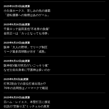
2025年10月3日(金)更新
小久保ホークス、苦しみの先の連覇
「逆転優勝への狼煙はあのゲーム」
2025年9月26日(金)更新
千葉ロッテ益田直也“不名誉の負傷”
金田正一は「カッとなっても冷静」
2025年9月19日(金)更新
阪神「大人の野球」でリーグ制圧
リーグ最多四球数が示す「成熟」
2025年9月12日(金)更新
阪神祝V藤川球児の“いごっそう魂”
なぜ土佐出身者に守護神は多いのか
2025年9月5日(金)更新
打率2割台での首位打者出現か!?
76年の吉岡悟はノーマークで載冠
2025年8月29日(金)更新
日ハム・レイエス、本塁打王に接近
伝説の“空振り王”ミッチェルの真実