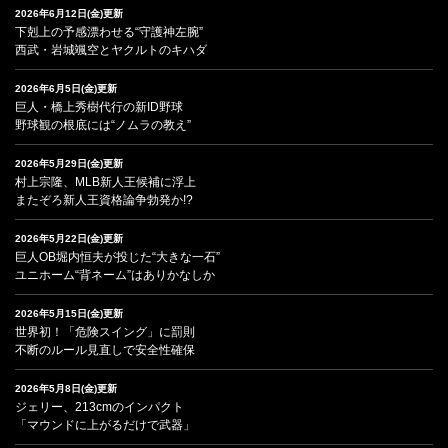
2026年6月12日(金)更新
下剋上の予感漂わせる“守護神左腕”
西武・岩城颯空とヤクルトのキハダ
2026年6月5日(金)更新
巨人・橋上秀樹代行の新ID野球
野球観の根底には“ノムラの教え”
2026年5月29日(金)更新
村上宗隆、MLB新人王候補に浮上
またぞろ新人王資格論争勃発か!?
2026年5月22日(金)更新
巨人OB堀内恒夫が投じた“大きな一石”
ユニホーム“背ネーム”はありかなしか
2026年5月15日(金)更新
世界初！「危険スイング」に罰則
不断のルール見直しで安全性確保
2026年5月8日(金)更新
ジェリー、213cmのインパクト
「マウンドに上がるだけで武器」