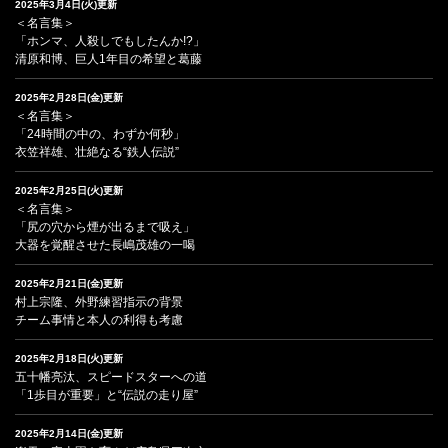
2025年3月4日(火)更新
＜名言集＞
「ホンマ、人殺しでもしたんか!?」
清原和博、巨人1年目の希望と葛藤
2025年2月28日(金)更新
＜名言集＞
「24時間の中の、わずか何秒」
衣笠祥雄、壮絶なる“鉄人伝説”
2025年2月25日(火)更新
＜名言集＞
「尻の穴から煙が出るまで吸え」
大器を覚醒させた長嶋茂雄の一喝
2025年2月21日(金)更新
村上宗隆、外野練習指示の背景
チーム事情と本人の利得も考慮
2025年2月18日(火)更新
五十幡亮汰、スピードスターへの道
「1歩目が重要」と“伝説の走り屋”
2025年2月14日(金)更新