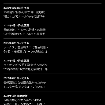
2025年6月24日(火)更新
大谷翔平“報復死球”に紳士的態度
“書かれざるルール”からの脱却を
2025年6月20日(金)更新
長嶋茂雄、キューバ野球への憧憬
Gの守護神マルティネスの原風景
2025年6月17日(火)更新
ホークス、交流戦テコに首位戦線へ
6年目・柳町達ブレークの理由とは
2025年6月13日(金)更新
ライオンズ“投手王国”復活へ雄叫び
“左右の両輪”今井達也と隅田知一郎
2025年6月10日(火)更新
長嶋茂雄はなぜ勝負強かったのか
ミスター流“メンタルトレ”の効力
2025年6月6日(金)更新
長嶋茂雄と松井秀喜の「4番道」
完璧な「音」を求めて“千日修行”