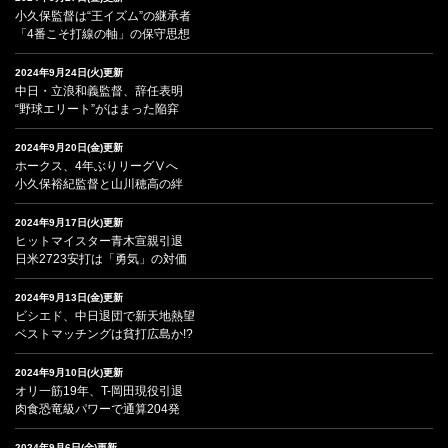
小久保監督は“王イズム”の継承者
「4番こそ打線の軸」の保守思想
2024年9月24日(火)更新
中日・立浪和義監督、辞任表明
“野球エリート”がはまった陥穽
2024年9月20日(金)更新
ホークス、4年ぶりリーグⅤへ
小久保裕紀監督と山川穂高の絆
2024年9月17日(火)更新
ヒットマイスター青木宣親引退
日米2723安打は「勇気」の対価
2024年9月13日(金)更新
ビシエド、中日退団で新天地熱望
ベストマッチングは貧打広島か!?
2024年9月10日(火)更新
オリ一筋19年、T-岡田現役引退
肉食恐竜級パワーで通算204発
2024年9月6日(金)更新