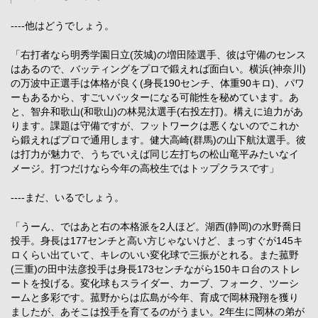
----他はどうでしょう。
「右打者なら明秀学園日立(茨城)の増田陸選手、彼は守備のセンス
はあるので、バッティングをプロで鍛えれば面白い。横浜(神奈川)
の万波中正選手は体格が良く(身長190センチ、体重90キロ)、パワ
ーもあるから、すごいバッターになる可能性を秘めています。あ
と、智弁和歌山(和歌山)の林晃汰選手(右投左打)。構えに迫力があ
ります。課題は守備ですが、フットワークは悪くないのでこれか
ら鍛えればプロで通用します。健大高崎(群馬)の山下航汰選手。彼
は打力が魅力で、うちでいえば同じ左打ちの松山竜平みたいなイ
メージ。打つだけなら今年の高校生ではトップクラスです」
----まだ、いるでしょう。
「うーん、ではあと右の本格派を2人ほど。湖西(静岡)の水野喬日
投手。身長は177センチと高い方じゃないけど、まっすぐが145キ
ロくらい出ていて、キレのいい変化球で三振がとれる。また菰野
(三重)の田中法彦投手は身長173センチながら150キロ台のストレ
ートを投げる。変化球もスライダー、カーブ、フォーク、ツーシ
ームと多彩です。菰野からは広島が今年、育成で岡林飛翔を獲り
ましたが、あそこは投手を育てるのがうまい。2年生に岡林の弟が