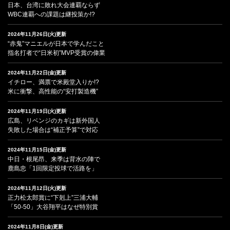
日本、台湾に敗れ大会連覇ならず
WBC連覇への課題は継投策か!?
2024年11月26日(火)更新
“赤鬼”マニエルが日本で学んだこと
指名打者で“日米初”MVP受賞の偉業
2024年11月22日(金)更新
イチロー、満票で米殿堂入りか!?
米に衝撃、高性能の“安打製造機”
2024年11月19日(火)更新
広島、リベンジのカギは新外国人
失敗した場合は“補正予算”で対応
2024年11月15日(金)更新
中日・根尾昂、来季は背水の陣で
鹿島忠「1回限定投球で活路を」
2024年11月12日(火)更新
正力松太郎賞に“下剋上”三浦大輔
「50-50」大谷翔平はなぜ特別賞
2024年11月8日(金)更新