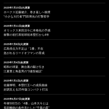
2025年7月15日(火)更新
ホークス近藤健介、巻き返しへ狼煙
“小さな大打者”門田博光の打撃哲学
2025年7月11日(金)更新
オリックス来田涼斗に本格化の予感
衝撃の初打席初球初本塁打から4年
2025年7月8日(火)更新
広島得点力不足は「1番」不在
急がれるリードオフマンの育成
2025年7月4日(金)更新
昭和の球宴、舞台裏の駆け引き
江夏豊と角盈男の“3連投秘話”
2025年7月1日(火)更新
佐藤輝明、本塁打王への成長曲線
好調支える25年版コンパクト打法
2025年6月27日(金)更新
年俸500万の「4番」山本大斗とは
長距離砲の条件充たした“千葉の星”