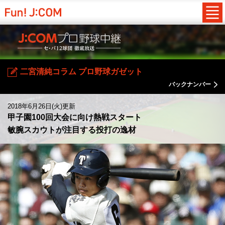
二宮清純コラム プロ野球ガゼット
バックナンバー
2018年6月26日(火)更新
甲子園100回大会に向け熱戦スタート
敏腕スカウトが注目する投打の逸材