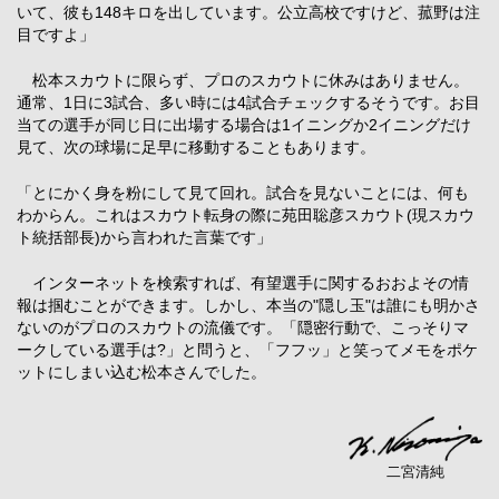
いて、彼も148キロを出しています。公立高校ですけど、菰野は注
目ですよ」
松本スカウトに限らず、プロのスカウトに休みはありません。
通常、1日に3試合、多い時には4試合チェックするそうです。お目
当ての選手が同じ日に出場する場合は1イニングか2イニングだけ
見て、次の球場に足早に移動することもあります。
「とにかく身を粉にして見て回れ。試合を見ないことには、何も
わからん。これはスカウト転身の際に苑田聡彦スカウト(現スカウ
ト統括部長)から言われた言葉です」
インターネットを検索すれば、有望選手に関するおおよその情
報は掴むことができます。しかし、本当の"隠し玉"は誰にも明かさ
ないのがプロのスカウトの流儀です。「隠密行動で、こっそりマ
ークしている選手は?」と問うと、「フフッ」と笑ってメモをポケ
ットにしまい込む松本さんでした。
二宮清純