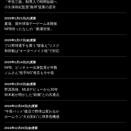
「申告三振」制導入で時間短縮へ
小久保裕紀監督“曲球”提案の是非
2025年1月21日(火)更新
夏場、屋外球場デーゲーム未開催
NPB待ったなしの「酷暑対策」
2025年1月17日(金)更新
プロ野球選手を襲う“寝違え”リスク
和田毅は“オーダーメイド枕”で対応
2025年1月14日(火)更新
NPB、ピッチャー出身監督が半数
ノムさん“投手NG”発言も今や昔
2025年1月10日(金)更新
野茂英雄、MLBデビューから30年
仰木彬が明かした“鉄腕”との共通点
2024年12月24日(火)更新
“牛骨バット”復活で野球は変わるか
ホームラン“大台割れ”に球界危機感
2024年12月20日(金)更新