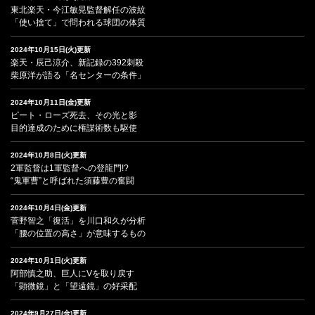
東北楽天・今江敏晃監督解任の波紋
「使い捨て」で問われる球団の体質
2024年10月15日(火)更新
楽天・辰己涼介、新記録の392刺殺
柴原洋が語る「名センターの条件」
2024年10月11日(金)更新
ピート・ローズ死去、その光と影
目的達成のために権謀術数も駆使
2024年10月8日(火)更新
2軍監督は1軍監督への登龍門!?
“鬼軍曹”と呼ばれた須藤豊の奮闘
2024年10月4日(金)更新
菅野智之「復活」を川口和久が分析
「腰の位置の高さ」が意味するもの
2024年10月1日(火)更新
阿部慎之助、巨人にVを取り戻す
「顕微鏡」と「望遠鏡」の好采配
2024年9月27日(金)更新