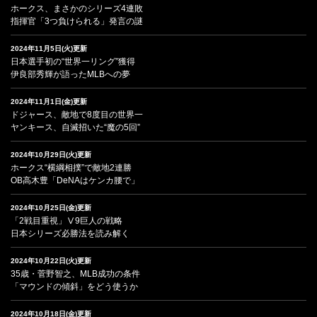
ホークス、まさかのシリーズ4連敗
指揮官「3つ負けられる」発言の謎
2024年11月5日(火)更新
日本選手初の“世界一リング”獲得
伊良部秀輝が語ったMLBへの夢
2024年11月1日(金)更新
ドジャース、敵地で8度目の世界一
ヤンキース、自滅招いた“魔の5回”
2024年10月29日(火)更新
ホークス“横綱相撲”で敵地2連勝
OB高木豊「DeNAはケンカ腰で」
2024年10月25日(金)更新
「2戦目重視」Ⅴ9巨人の戦略
日本シリーズ必勝法を読み解く
2024年10月22日(火)更新
35歳・菅野智之、MLB成功の条件
「マウンドの傾斜」をどう使うか
2024年10月18日(金)更新