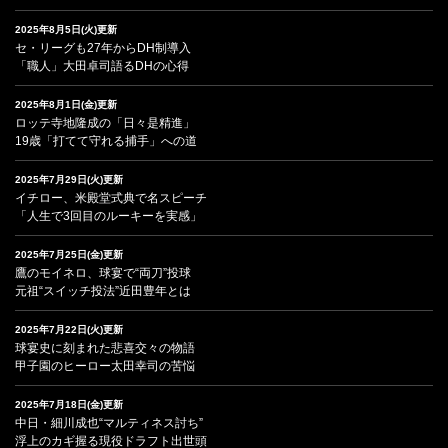
2025年8月5日(火)更新
セ・リーグも27年からDH制導入
「職人」大田卓司語るDHの心得
2025年8月1日(金)更新
ロッテ寺地隆成の「日々是精進」
19歳「打てて守れる捕手」への道
2025年7月29日(火)更新
イチロー、米殿堂式典で名スピーチ
「人生で3回目のルーキーを実感」
2025年7月25日(金)更新
鷹のモイネロ、球宴で“両刀”投球
元祖“スイッチ投法”近田豊年とは
2025年7月22日(火)更新
球宴史に刻まれた悲喜交々の物語
甲子園のヒーロー太田幸司の苦悩
2025年7月18日(金)更新
中日・細川成也“マルティネス討ち”
浮上のカギ握る現役ドラフト出世頭