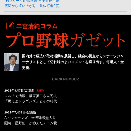
“独立リーグの出世頭”角中勝也引退
底辺から這い上がり、首位打者2度
国内外で幅広い取材活動を展開し、独自の視点からスポーツジャ
ーナリストとして切れ味のよいコメントを繰り出す。毎週火・金
更新。
BACK NUMBER
2026年8月7日(金)更新
NEW
マルチで活躍。板東英二さん死去
「燃えよドラゴンズ」とその時代
2026年7月31日(金)更新
A・ジョーンズ、米野球殿堂入り
闘将・星野仙一が称えたチーム愛