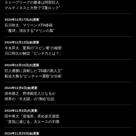
ストーブリーグの勝者は阿部巨人
マルティネスと大勢で“2重ロック”
2024年12月17日(火)更新
石川柊太、マリーンズFA移籍
「魔球」演出する“マリンの風”
2024年12月13日(金)更新
今永昇太、驚異の“スピン量”の秘密
川口和久が解説「ピンチ力とは？」
2024年12月10日(火)更新
巨人優勝に貢献した“28歳の新人王”
船迫大雅を“ピッチャー鹿取”が分析
2024年12月6日(金)更新
掛布雅之、野球殿堂入りなるか
球界の「今太閤」の“薄給”伝説
2024年12月3日(火)更新
田中将大「居場所」求め楽天退団
「意気に感じる」大エースの不憫
2024年11月29日(金)更新