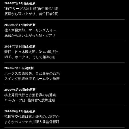
2026年7月24日(金)更新
“独立リーグの出世頭”角中勝也引退
底辺から這い上がり、首位打者2度
2026年7月17日(金)更新
佐々木麟太郎、マーリンズ入りへ
底辺から這い上がったM・ピアザ
2026年7月10日(金)更新
豪打・佐々木麟太郎に3つの選択肢
MLB、ホークス、そして第3の道
2026年7月3日(金)更新
ホークス栗原陵矢、自己最多の22号
スイング軌道体得でホームラン急増
2026年6月26日(金)更新
橋上秀樹代行と古葉竹識の共通点
75年カープは3指揮官で悲願達成
2026年6月19日(金)更新
指揮官交代劇は東北楽天のお家芸か
まさかのロッテ吉井理人前監督招聘