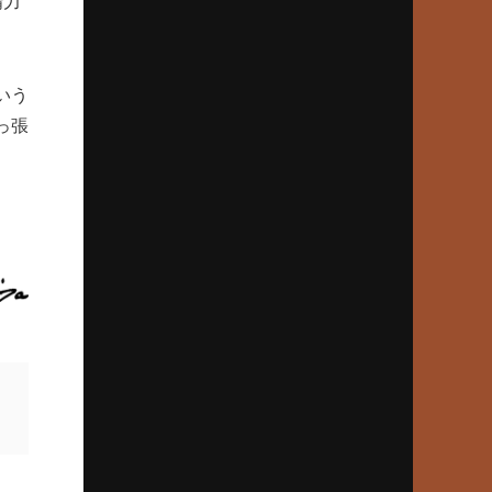
精力
2024年5月23日(木)
平松政次（岡山東商）VS.松岡弘（倉敷商）
ライバル対決の原点は’65夏岡山県大会
いう
っ張
2024年4月25日(木)
「別格中の別格」池永正明の伝説
下関商63年春V、夏準Vの立役者
2024年3月28日(木)
74年夏「金属元年」を制した銚子商
土屋正勝快投、篠塚利夫は木で2発
2024年2月22日(木)
99年夏、桐生一、群馬県勢初優勝
エース正田樹、潰れた血豆で熱投
2024年1月25日(木)
中京商、松山商ら名門追い詰めた