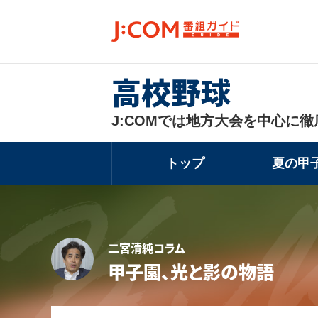
高校野球
J:COMでは地方大会を中心に徹
トップ
夏の甲
二宮清純コラム
甲子園、光と影の物語