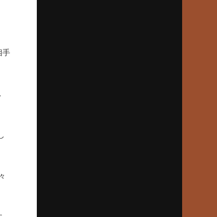
81春、倉吉北戦での伝令の意図
2025年6月26日(木)
長嶋茂雄、伝説の特大ホームラン
相手
野球少年からミスタープロ野球へ
2025年5月22日(木)
日本人メジャーリーガー第1号
し
マッシー村上、法政二高の青春
2025年4月24日(木)
し
打倒作新・江川卓へのプッシュ打法
柳川商・福田精一監督、執念の秘策
々
2025年3月27日(木)
大分商・岡﨑郁、巨人入りの真相
長嶋茂雄が“一目惚れ”した一打
す。