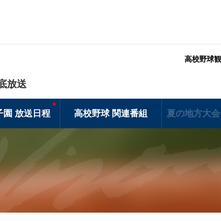
高校野球
底放送
子園 放送日程
高校野球 関連番組
夏の地方大会