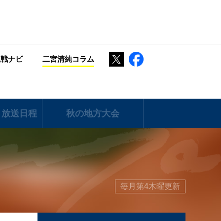
Twitter
Facebook
観戦ナビ
二宮清純コラム
 放送日程
秋の地方大会
毎月第4木曜更新