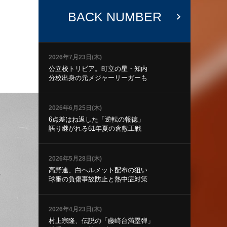
BACK NUMBER
2026年7月23日(木)
公立校トリビア。町立の星・知内
分校出身の元メジャーリーガーも
2026年6月25日(木)
6点差はね返した「逆転の報徳」
語り継がれる61年夏の倉敷工戦
2026年5月28日(木)
高野連、白ヘルメット配布の狙い
球審の負傷事故防止と熱中症対策
2026年4月23日(木)
村上宗隆、伝説の「藤崎台満塁弾」