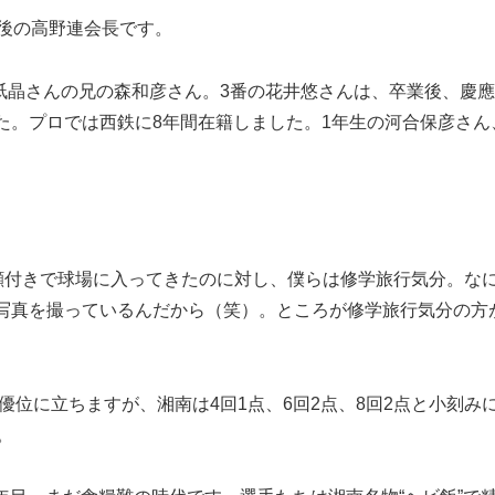
後の高野連会長です。
祇晶さんの兄の森和彦さん。3番の花井悠さんは、卒業後、慶
た。プロでは西鉄に8年間在籍しました。1年生の河合保彦さん
い顔付きで球場に入ってきたのに対し、僕らは修学旅行気分。な
写真を撮っているんだから（笑）。ところが修学旅行気分の方
優位に立ちますが、湘南は4回1点、6回2点、8回2点と小刻み
。