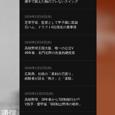
捕手で鍛えた軸のブレないスイング
2026年3月26日(木)
芝草宇宙、監督として甲子園に凱旋
日ハム、ドラフト6位指名の裏事情
2026年2月26日(木)
高校野球王国大阪、唯一の公立V
49年春、名門北野の先進的継投策
2026年1月22日(木)
広島商、伝統の「真剣の刃渡り」
経験者が語る「怖さ」と「達観」
2025年12月25日(木)
高校野球、28年春から7回制移行か!?
V投手・愛甲猛「9回制は野球の根幹」