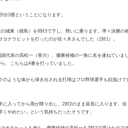
5分3厘ということになります。
の城東（徳島）を9対3で下し、勢いに乗ります。準々決勝の
サヨナラヒットを打ったのが佐々木さんでした（2対1）。
四国代表の高松一（香川）。優勝候補の一角に名を連ねていま
がら、こちらは4番を打っていました。
クのような体から弾き出される打球はプロ野球選手も顔負けで
に入ってから雨が降り出し、2対2のまま延長に入ります。佐
早くやめたい」という気持ちだったそうです。
ヨナラヒットを放ち、優勝候補の高松一を3対2で退けたので