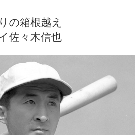
ぶりの箱根越え
イ佐々木信也