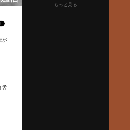
もっと見る
2025年11月27日(木)
山本昌、日大藤沢2年夏の号泣伝説
「和して同ぜず」でプロ通算219勝
2025年10月23日(木)
旗が
早実、57年春、紫紺の大旗を関東に
王貞治、ノーワインドアップで快挙
2025年9月25日(木)
約半世紀前の“関東三羽烏”伝説
土屋正勝、工藤一彦、永川英植
弁舌
2025年8月28日(木)
沖縄尚学、2枚看板で夏初制覇
優勝の価値と沖縄野球の近未来
2025年7月24日(木)
PLの名将・中村順司の勝負采配