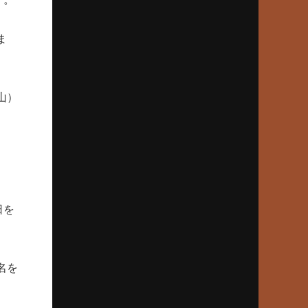
2025年2月27日(木)
駒大苫小牧、済美の春夏連覇断つ
ま
上甲正典「オマエが打ってれば」
2025年1月23日(木)
山）
甲子園目指したジャイアント馬場
「ミットにズシン」とくる剛速球
2024年12月26日(木)
「松坂世代」のバッターの出世頭
素質感じさせた村田修一の空振り
日を
2024年11月28日(木)
打者13人に対し11四死球の「悪夢」
地獄から這い上がった報徳のエース
名を
2024年10月24日(木)
大谷翔平、花巻東“怪物伝説”