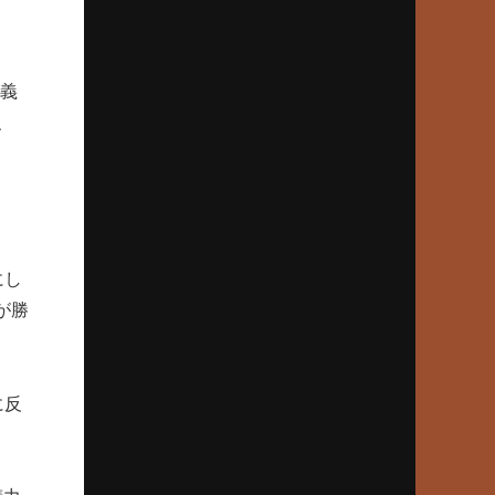
担当スカウトが語る超衝撃弾
2024年9月26日(木)
應義
早世した木村拓也の“コケ魂”
、
宮崎南、たった一度の甲子園
2024年8月22日(木)
渡辺・横浜vs尾藤・箕島
80年夏、意地の名将対決
にし
2024年7月25日(木)
が勝
86年夏、奈良勢初Vは天理
松山商スクイズ失敗の真相
に反
2024年6月27日(木)
“伝説の大投手”沢村栄治敗れる
1933夏、京都商対平安中の死闘