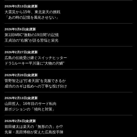
2026年3月13日(金)更新
大震災から15年、東北楽天の挑戦
「あの時の記憶を風化させない」
2026年3月6日(金)更新
第1回WBC“激動の19日間”の記憶
王貞治の“右腕”が語る苦悩と栄光
2026年2月27日(金)更新
広島の伝統受け継ぐスイッチヒッター
ドラ1ルーキー平川蓮に“大物の片鱗”
2026年2月20日(金)更新
菅野智之は“打者天国”を克服できるか
成功のカギは低めへの丁寧な投げ分け
2026年2月13日(金)更新
山田哲人、16年目のサード転向
新ポジションの「傾向と対策」
2026年2月6日(金)更新
前田健太は楽天の「無形の力」か!?
先輩・黒田博樹が変えた広島投手陣