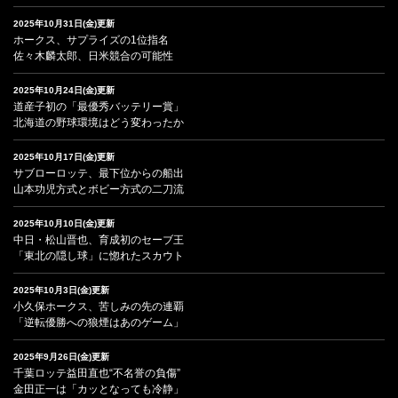
2025年10月31日(金)更新
ホークス、サプライズの1位指名
佐々木麟太郎、日米競合の可能性
2025年10月24日(金)更新
道産子初の「最優秀バッテリー賞」
北海道の野球環境はどう変わったか
2025年10月17日(金)更新
サブローロッテ、最下位からの船出
山本功児方式とボビー方式の二刀流
2025年10月10日(金)更新
中日・松山晋也、育成初のセーブ王
「東北の隠し球」に惚れたスカウト
2025年10月3日(金)更新
小久保ホークス、苦しみの先の連覇
「逆転優勝への狼煙はあのゲーム」
2025年9月26日(金)更新
千葉ロッテ益田直也“不名誉の負傷”
金田正一は「カッとなっても冷静」