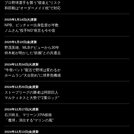
プロ野球選手を襲う“寝違え”リスク
和田毅は“オーダーメイド枕”で対応
2025年1月14日(火)更新
NPB、ピッチャー出身監督が半数
ノムさん“投手NG”発言も今や昔
2025年1月10日(金)更新
野茂英雄、MLBデビューから30年
仰木彬が明かした“鉄腕”との共通点
2024年12月24日(火)更新
“牛骨バット”復活で野球は変わるか
ホームラン“大台割れ”に球界危機感
2024年12月20日(金)更新
ストーブリーグの勝者は阿部巨人
マルティネスと大勢で“2重ロック”
2024年12月17日(火)更新
石川柊太、マリーンズFA移籍
「魔球」演出する“マリンの風”
2024年12月13日(金)更新