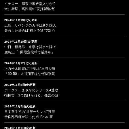
イチロー、満票で米殿堂入りか!?
米に衝撃、高性能の“安打製造機”
2024年11月19日(火)更新
広島、リベンジのカギは新外国人
失敗した場合は“補正予算”で対応
2024年11月15日(金)更新
中日・根尾昂、来季は背水の陣で
鹿島忠「1回限定投球で活路を」
2024年11月12日(火)更新
正力松太郎賞に“下剋上”三浦大輔
「50-50」大谷翔平はなぜ特別賞
2024年11月8日(金)更新
ホークス、まさかのシリーズ4連敗
指揮官「3つ負けられる」発言の謎
2024年11月5日(火)更新
日本選手初の“世界一リング”獲得
伊良部秀輝が語ったMLBへの夢
2024年11月1日(金)更新