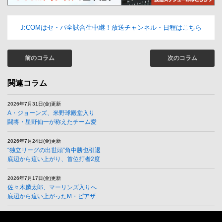
J:COMはセ・パ全試合生中継！放送チャンネル・日程はこちら
前のコラム
次のコラム
関連コラム
2026年7月31日(金)更新
A・ジョーンズ、米野球殿堂入り
闘将・星野仙一が称えたチーム愛
2026年7月24日(金)更新
“独立リーグの出世頭”角中勝也引退
底辺から這い上がり、首位打者2度
2026年7月17日(金)更新
佐々木麟太郎、マーリンズ入りへ
底辺から這い上がったM・ピアザ