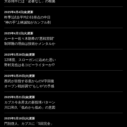
大谷翔平には「必要なし」の根拠
2025年4月4日(金)更新
昨季1試合平均2.61得点の中日
“神の手”上林誠知がカンフル剤
2025年4月1日(火)更新
ルーキー佐々木朗希の“悪戦苦闘”
制球難の理由は技術かメンタルか
2025年3月28日(金)更新
12球団、スローガンに込めた思い
野村克也は名コピーライターか!?
2025年3月25日(火)更新
西武が目指す谷底からのV字回復
オープン戦好調で“もしや”の予感
2025年3月21日(金)更新
カブス今永昇太の新投球パターン
川口和久「低めから低め」の意図
2025年3月18日(火)更新
門別啓人、カブスに「5回完全」