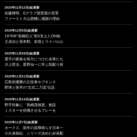
2025年12月12日(金)更新
佐藤輝明、Gグラブ賞受賞の背景
ファースト大山悠輔に感謝の理由
2025年12月5日(金)更新
1976年“長嶋巨人”初V支えたOH砲
王貞治と張本勲、友情とライバル心
2025年11月28日(金)更新
選手の家族を味方につけた名将たち
川上哲治、星野仙一に学ぶ気配り術
2025年11月21日(金)更新
広島初優勝の立役者ホプキンス
野球と医学の“文武二刀流”伝説
2025年11月14日(金)更新
野手対象に「長嶋茂雄賞」創設
ミスターを彷彿させるプレーを
2025年11月7日(金)更新
ホークス、前年の屈辱晴らす日本一
小久保裕紀、シリーズ決めた好采配