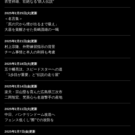
衣笠祥雄、壮絶なる“鉄人伝説”
2025年2月25日(火)更新
＜名言集＞
「尻の穴から煙が出るまで吸え」
大器を覚醒させた長嶋茂雄の一喝
2025年2月21日(金)更新
村上宗隆、外野練習指示の背景
チーム事情と本人の利得も考慮
2025年2月18日(火)更新
五十幡亮汰、スピードスターへの道
「1歩目が重要」と“伝説の走り屋”
2025年2月14日(金)更新
楽天・宗山塁を育んだ広島県三次市
二岡智宏、梵英心ら名遊撃手の産地
2025年2月11日(火)更新
中日、バンテリンドーム改造へ
フェンス低くし“際”での攻防を
2025年2月7日(金)更新