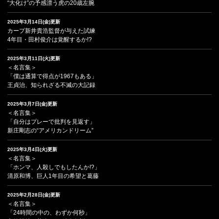
“大化け”の予感漂う虎の20歳左腕
2025年3月14日(金)更新
カープ新井貴浩監督が与えた試練
4年目・田村俊介は覚醒するか!?
2025年3月11日(火)更新
＜名言集＞
「僕は通算で得点が1967もある」
王貞治、知られざる不滅の大記録
2025年3月7日(金)更新
＜名言集＞
「自分はプレーで批判を見返す」
新庄剛志の“アメリカンドリーム”
2025年3月4日(火)更新
＜名言集＞
「ホンマ、人殺しでもしたんか!?」
清原和博、巨人1年目の希望と葛藤
2025年2月28日(金)更新
＜名言集＞
「24時間の中の、わずか何秒」