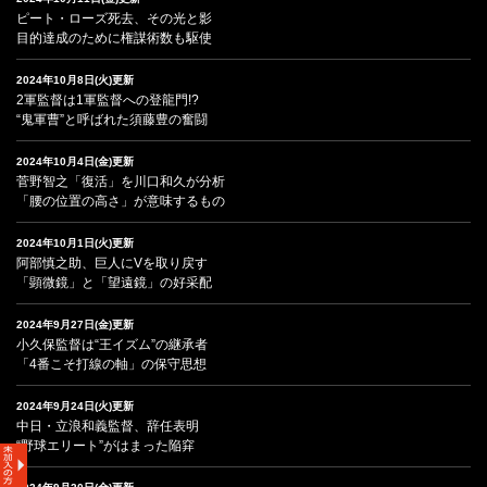
ピート・ローズ死去、その光と影
目的達成のために権謀術数も駆使
2024年10月8日(火)更新
2軍監督は1軍監督への登龍門!?
“鬼軍曹”と呼ばれた須藤豊の奮闘
2024年10月4日(金)更新
菅野智之「復活」を川口和久が分析
「腰の位置の高さ」が意味するもの
2024年10月1日(火)更新
阿部慎之助、巨人にVを取り戻す
「顕微鏡」と「望遠鏡」の好采配
2024年9月27日(金)更新
小久保監督は“王イズム”の継承者
「4番こそ打線の軸」の保守思想
2024年9月24日(火)更新
中日・立浪和義監督、辞任表明
“野球エリート”がはまった陥穽