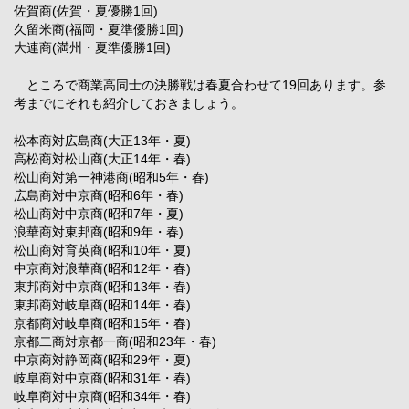
佐賀商(佐賀・夏優勝1回)
久留米商(福岡・夏準優勝1回)
大連商(満州・夏準優勝1回)
ところで商業高同士の決勝戦は春夏合わせて19回あります。参
考までにそれも紹介しておきましょう。
松本商対広島商(大正13年・夏)
高松商対松山商(大正14年・春)
松山商対第一神港商(昭和5年・春)
広島商対中京商(昭和6年・春)
松山商対中京商(昭和7年・夏)
浪華商対東邦商(昭和9年・春)
松山商対育英商(昭和10年・夏)
中京商対浪華商(昭和12年・春)
東邦商対中京商(昭和13年・春)
東邦商対岐阜商(昭和14年・春)
京都商対岐阜商(昭和15年・春)
京都二商対京都一商(昭和23年・春)
中京商対静岡商(昭和29年・夏)
岐阜商対中京商(昭和31年・春)
岐阜商対中京商(昭和34年・春)