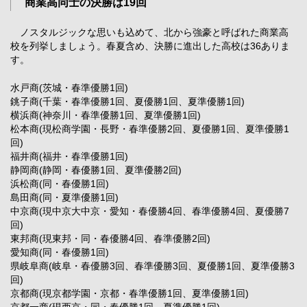
商業高同士の決勝は19回
ノスタルジックな思いも込めて、北から強豪と呼ばれた商業高
校を列挙しましょう。春夏含め、決勝に進出した高校は36ありま
す。
水戸商(茨城・春準優勝1回)
銚子商(千葉・春準優勝1回、夏優勝1回、夏準優勝1回)
横浜商(神奈川・春準優勝1回、夏準優勝1回)
松本商(現松商学園・長野・春準優勝2回、夏優勝1回、夏準優勝1
回)
福井商(福井・春準優勝1回)
静岡商(静岡・春優勝1回、夏準優勝2回)
浜松商(同・春優勝1回)
島田商(同・夏準優勝1回)
中京商(現中京大中京・愛知・春優勝4回、春準優勝4回、夏優勝7
回)
東邦商(現東邦・同・春優勝4回、春準優勝2回)
愛知商(同・春優勝1回)
県岐阜商(岐阜・春優勝3回、春準優勝3回、夏優勝1回、夏準優勝3
回)
京都商(現京都学園・京都・春準優勝1回、夏準優勝1回)
京都一商(現西京・同・春優勝1回、夏準優勝1回)