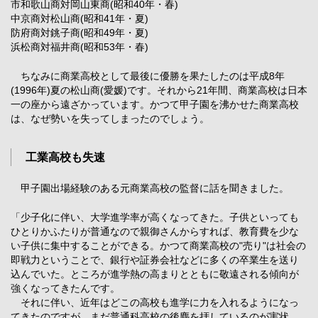
市和歌山商対岡山東商(昭和40年・春)
中京商対松山商(昭和41年・夏)
防府商対銚子商(昭和49年・夏)
浜松商対福井商(昭和53年・春)
ちなみに商業高校として最後に優勝を果たしたのは平成8年
(1996年)夏の松山商(愛媛)です。それから21年間、商業高校は日本
一の座から遠ざかっています。かつて甲子園を沸かせた商業高校
は、なぜ勢いを失ってしまったのでしょう。
工業高校も失速
甲子園出場経験のある元商業高校の監督に話を聞きました。
「少子化に伴い、大学進学率が高くなってきた。子供といっても
ひとりかふたりが普通なので親御さんからすれば、教育費を少な
い子供に集中することができる。かつて商業高校の"売り"は社会の
即戦力ということで、銀行や証券会社などに多くの卒業生を送り
込んでいた。ところが進学熱の高まりとともに敬遠される傾向が
強くなってきたんです。
それに伴い、近年はどこの高校も進学に力を入れるようになっ
てきたのですが、まだ普通科高校の後塵を拝しているのが実状。