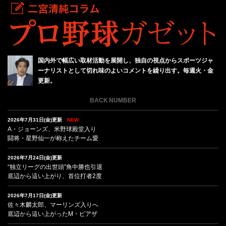
国内外で幅広い取材活動を展開し、独自の視点からスポーツジャ
ーナリストとして切れ味のよいコメントを繰り出す。毎週火・金
更新。
BACK NUMBER
2026年7月31日(金)更新
NEW
A・ジョーンズ、米野球殿堂入り
闘将・星野仙一が称えたチーム愛
2026年7月24日(金)更新
“独立リーグの出世頭”角中勝也引退
底辺から這い上がり、首位打者2度
2026年7月17日(金)更新
佐々木麟太郎、マーリンズ入りへ
底辺から這い上がったM・ピアザ