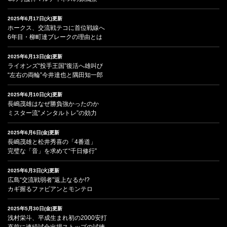
2025年6月17日(火)更新
ホークス、交流戦テコに首位戦線へ
6年目・柳町達ブレークの理由とは
2025年6月13日(金)更新
ライオンズ“投手王国”復活へ雄叫び
“左右の両輪”今井達也と隅田知一郎
2025年6月10日(火)更新
長嶋茂雄はなぜ勝負強かったのか
ミスター流“メンタルトレ”の効力
2025年6月6日(金)更新
長嶋茂雄と松井秀喜の「4番道」
完璧な「音」を求めて“千日修行”
2025年6月3日(火)更新
広島“交流戦弱者”返上なるか!?
カギ握るファビアンとモンテロ
2025年5月30日(金)更新
浅村栄斗、平成生まれ初の2000安打