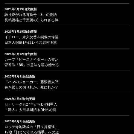
2025年8月19日(火)更新
語り継がれる背番号「3」の物語
長嶋茂雄と千葉茂の知られざる絆
2025年8月15日(金)更新
イチロー、永久欠番＆銅像の偉業
日本人銅像1号はレイズ岩村明憲
2025年8月12日(火)更新
カープ「ピースナイター」の誓い
背番号「86」の意味を噛み締める
2025年8月8日(金)更新
「ハマのジョーカー」藤浪晋太郎
巻き返しの切り札か、死に札か!?
2025年8月5日(火)更新
セ・リーグも27年からDH制導入
「職人」大田卓司語るDHの心得
2025年8月1日(金)更新
ロッテ寺地隆成の「日々是精進」
19歳「打てて守れる捕手」への道