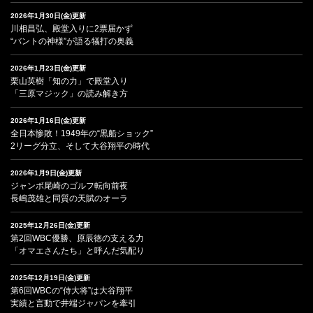
2026年1月30日(金)更新
川相昌弘、殿堂入りに2票届かず
“バントの神様”が語る犠打の奥義
2026年1月23日(金)更新
栗山英樹「知の力」で殿堂入り
「三原マジック」の読み解き方
2026年1月16日(金)更新
全日本惨敗！1949年の“黒船ショック”
2リーグ分立、そして大谷翔平の時代
2026年1月9日(金)更新
ジャンボ尾崎のゴルフ転向前夜
長嶋茂雄と同質の天賦のオーラ
2025年12月26日(金)更新
第2回WBC優勝、原辰徳の支える力
「オマエさんたち」と呼んだ気配り
2025年12月19日(金)更新
第6回WBCの“侍大将”は大谷翔平
実績と言動で井端ジャパンを牽引