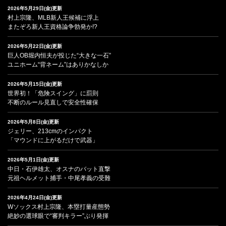
2026年5月29日(金)更新
村上宗隆、MLB新人王候補に浮上
またぞろ新人王資格論争勃発か!?
2026年5月22日(金)更新
巨人OB堀内恒夫が投じた“大きな一石”
ユニホーム“背ネーム”はありかなしか
2026年5月15日(金)更新
世界初！「危険スイング」に罰則
不断のルール見直しで安全性確保
2026年5月8日(金)更新
ジェリー、213cmのインパクト
「マウンドに上がるだけで武器」
2026年5月1日(金)更新
中日・石伊雄太、オスナのバット直撃
元祖ヘルメット捕手・中尾孝義の受難
2026年4月24日(金)更新
Wソックス村上宗隆、本塁打量産態勢
絶妙の選球眼で“審判キラー”ぶり発揮