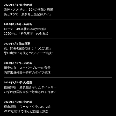
2026年4月17日(金)更新
阪神・才木浩人、16Kの衝撃と痛恨
あと3つで「最多奪三振記録タイ」
2026年4月10日(金)更新
ロッテ、4934勝4934敗の軌跡
1950年に「初代王者」の金看板
2026年4月3日(金)更新
燕、開幕4連勝の陰に「つば九郎」
思い出深い先代との“ディープ筆談”
2026年3月27日(金)更新
周東佑京、スーパープレーの背景
内野出身外野手特有のダイブ捕球
2026年3月24日(火)更新
佐藤輝明、勝負強さ示したタイムリー
いずれは国際大会で敬遠される打者に
2026年3月20日(金)更新
種市篤暉、ワールドクラスの片鱗
WBC初出場で掴んだ自信と課題