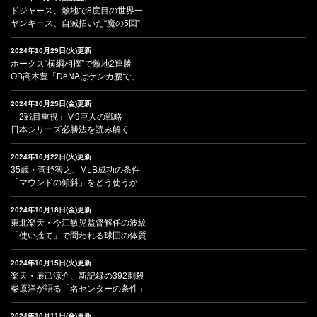
ドジャース、敵地で8度目の世界一
ヤンキース、自滅招いた“魔の5回”
2024年10月29日(火)更新
ホークス“横綱相撲”で敵地2連勝
OB高木豊「DeNAはケンカ腰で」
2024年10月25日(金)更新
「2戦目重視」Ⅴ9巨人の戦略
日本シリーズ必勝法を読み解く
2024年10月22日(火)更新
35歳・菅野智之、MLB成功の条件
「マウンドの傾斜」をどう使うか
2024年10月18日(金)更新
東北楽天・今江敏晃監督解任の波紋
「使い捨て」で問われる球団の体質
2024年10月15日(火)更新
楽天・辰己涼介、新記録の392刺殺
柴原洋が語る「名センターの条件」
2024年10月11日(金)更新