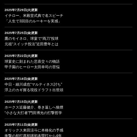
2025年7月29日(火)更新
イチロー、米殿堂式典で名スピーチ
「人生で3回目のルーキーを実感」
2025年7月25日(金)更新
鷹のモイネロ、球宴で“両刀”投球
元祖“スイッチ投法”近田豊年とは
2025年7月22日(火)更新
球宴史に刻まれた悲喜交々の物語
甲子園のヒーロー太田幸司の苦悩
2025年7月18日(金)更新
中日・細川成也“マルティネス討ち”
浮上のカギ握る現役ドラフト出世頭
2025年7月15日(火)更新
ホークス近藤健介、巻き返しへ狼煙
“小さな大打者”門田博光の打撃哲学
2025年7月11日(金)更新
オリックス来田涼斗に本格化の予感
衝撃の初打席初球初本塁打から4年