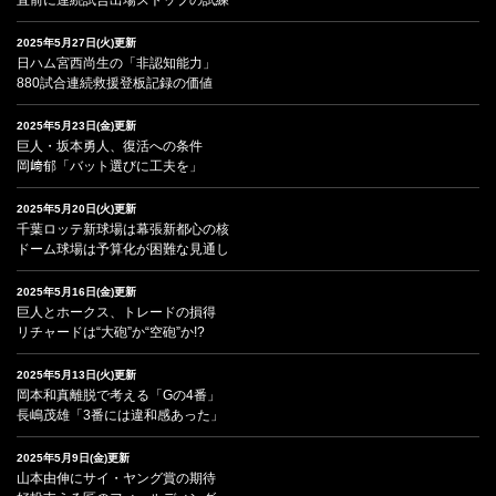
直前に連続試合出場ストップの試練
2025年5月27日(火)更新
日ハム宮西尚生の「非認知能力」
880試合連続救援登板記録の価値
2025年5月23日(金)更新
巨人・坂本勇人、復活への条件
岡﨑郁「バット選びに工夫を」
2025年5月20日(火)更新
千葉ロッテ新球場は幕張新都心の核
ドーム球場は予算化が困難な見通し
2025年5月16日(金)更新
巨人とホークス、トレードの損得
リチャードは“大砲”か“空砲”か!?
2025年5月13日(火)更新
岡本和真離脱で考える「Gの4番」
長嶋茂雄「3番には違和感あった」
2025年5月9日(金)更新
山本由伸にサイ・ヤング賞の期待