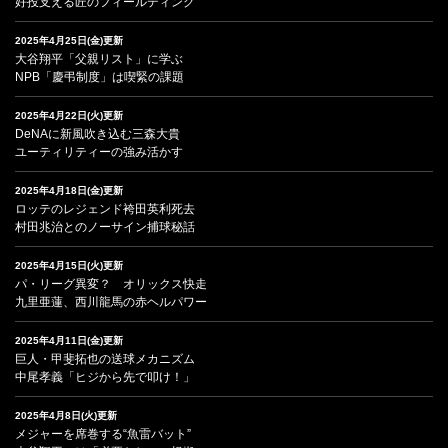
好投支える匠のフィールディング
2025年4月25日(金)更新
大谷翔平「父親リスト」に学ぶ
NPB「慶弔制度」は喫緊の課題
2025年4月22日(火)更新
DeNAに新風吹き込む三森大貴
ユーティリティーの強み活かす
2025年4月18日(金)更新
ロッテのレジェンド袴田英利死去
村田兆治とのノーサイン捕球秘話
2025年4月15日(火)更新
パ・リーグ異変？ オリックス快走
九里亜蓮、西川龍馬の赤ヘルパワー
2025年4月11日(金)更新
巨人・甲斐拓也の送球メカニズム
中尾孝義「ヒジから先で叩け！」
2025年4月8日(火)更新
メジャーを席巻する“魚雷バット”