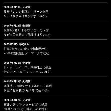
2025年9月19日(金)更新
阪神「大人の野球」でリーグ制圧
リーグ最多四球数が示す「成熟」
2025年9月12日(金)更新
阪神祝V藤川球児の“いごっそう魂”
なぜ土佐出身者に守護神は多いのか
2025年9月5日(金)更新
打率2割台での首位打者出現か!?
76年の吉岡悟はノーマークで載冠
2025年8月29日(金)更新
日ハム・レイエス、本塁打王に接近
伝説の“空振り王”ミッチェルの真実
2025年8月26日(火)更新
丸佳浩、36歳でサイクルヒット達成
お宝情報満載の“丸メモ”で生き抜く
2025年8月22日(金)更新
石井大智に“ドクターゼロ”の勲章
“進撃の虎”支える縁の下の力持ち