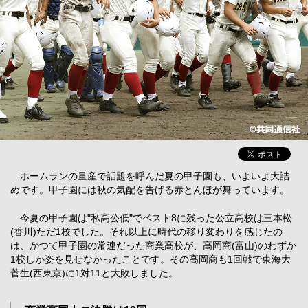
ホームランの量産で話題を呼んだ夏の甲子園も、いよいよ大詰
めです。甲子園には秋の気配を告げる赤とんぼが舞っています。
今夏の甲子園は"私高公低"でベスト8に残った公立高校は三本松
(香川)ただ1校でした。それ以上に時代の移り変わりを感じたの
は、かつて甲子園の常連だった商業高校が、高岡商(富山)のわずか
1校しか姿を見せなかったことです。その高岡商も1回戦で東海大
菅生(西東京)に1対11と大敗しました。