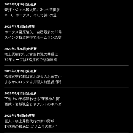
2026年7月10日(金)更新
豪打・佐々木麟太郎に3つの選択肢
MLB、ホークス、そして第3の道
2026年7月3日(金)更新
ホークス栗原陵矢、自己最多の22号
スイング軌道体得でホームラン急増
2026年6月26日(金)更新
橋上秀樹代行と古葉竹識の共通点
75年カープは3指揮官で悲願達成
2026年6月19日(金)更新
指揮官交代劇は東北楽天のお家芸か
まさかのロッテ吉井理人前監督招聘
2026年6月12日(金)更新
下剋上の予感漂わせる“守護神左腕”
西武・岩城颯空とヤクルトのキハダ
2026年6月5日(金)更新
巨人・橋上秀樹代行の新ID野球
野球観の根底には“ノムラの教え”