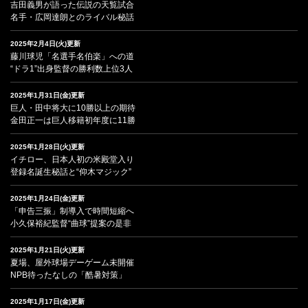
吉田義男が語った伝説の天覧試合
名手・広岡達朗とのライバル秘話
2025年2月4日(火)更新
藤川球児「名選手名伯楽」への道
“ドラ1”出身監督の勝利数上位3人
2025年1月31日(金)更新
巨人・田中将大に10勝以上の期待
金田正一は巨人移籍初年度に11勝
2025年1月28日(火)更新
イチロー、日本人初の米殿堂入り
登録名誕生秘話と“仰木マジック”
2025年1月24日(金)更新
「申告三振」制導入で時間短縮へ
小久保裕紀監督“曲球”提案の是非
2025年1月21日(火)更新
夏場、屋外球場デーゲーム未開催
NPB待ったなしの「酷暑対策」
2025年1月17日(金)更新