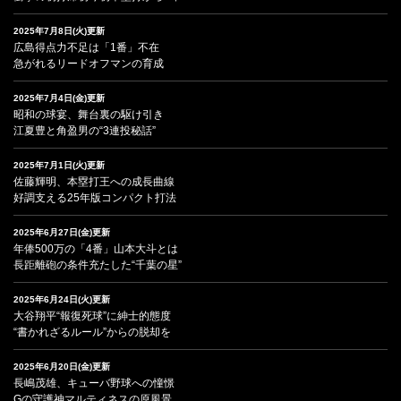
2025年7月8日(火)更新
広島得点力不足は「1番」不在
急がれるリードオフマンの育成
2025年7月4日(金)更新
昭和の球宴、舞台裏の駆け引き
江夏豊と角盈男の“3連投秘話”
2025年7月1日(火)更新
佐藤輝明、本塁打王への成長曲線
好調支える25年版コンパクト打法
2025年6月27日(金)更新
年俸500万の「4番」山本大斗とは
長距離砲の条件充たした“千葉の星”
2025年6月24日(火)更新
大谷翔平“報復死球”に紳士的態度
“書かれざるルール”からの脱却を
2025年6月20日(金)更新
長嶋茂雄、キューバ野球への憧憬
Gの守護神マルティネスの原風景