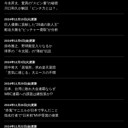
今永昇太、驚異の“スピン量”の秘密
川口和久が解説「ピンチ力とは？」
2024年12月10日(火)更新
巨人優勝に貢献した“28歳の新人王”
船迫大雅を“ピッチャー鹿取”が分析
2024年12月6日(金)更新
掛布雅之、野球殿堂入りなるか
球界の「今太閤」の“薄給”伝説
2024年12月3日(火)更新
田中将大「居場所」求め楽天退団
「意気に感じる」大エースの不憫
2024年11月29日(金)更新
日本、台湾に敗れ大会連覇ならず
WBC連覇への課題は継投策か!?
2024年11月26日(火)更新
“赤鬼”マニエルが日本で学んだこと
指名打者で“日米初”MVP受賞の偉業
2024年11月22日(金)更新