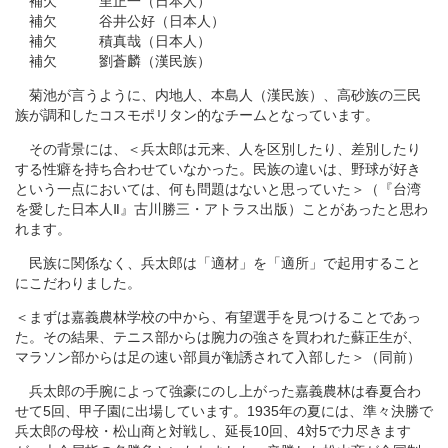
補欠 里正一（日本人）
補欠 谷井公好（日本人）
補欠 積真哉（日本人）
補欠 劉蒼麟（漢民族）
菊池が言うように、内地人、本島人（漢民族）、高砂族の三民
族が調和したコスモポリタン的なチームとなっています。
その背景には、＜兵太郎は元来、人を区別したり、差別したり
する性癖を持ち合わせていなかった。民族の違いは、野球が好き
という一点においては、何も問題はないと思っていた＞（『台湾
を愛した日本人Ⅱ』古川勝三・アトラス出版）ことがあったと思わ
れます。
民族に関係なく、兵太郎は「適材」を「適所」で起用すること
にこだわりました。
＜まずは嘉義農林学校の中から、有望選手を見つけることであっ
た。その結果、テニス部からは腕力の強さを買われた蘇正生が、
マラソン部からは足の速い部員が勧誘されて入部した＞（同前）
兵太郎の手腕によって強豪にのし上がった嘉義農林は春夏合わ
せて5回、甲子園に出場しています。1935年の夏には、準々決勝で
兵太郎の母校・松山商と対戦し、延長10回、4対5で力尽きます