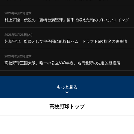
2026年4月23日(木)
村上宗隆、伝説の「藤崎台満塁弾」
捕手で鍛えた軸のブレないスイング
2026年3月26日(木)
芝草宇宙、監督として甲子園に凱旋
日ハム、ドラフト6位指名の裏事情
2026年2月26日(木)
高校野球王国大阪、唯一の公立V
49年春、名門北野の先進的継投策
2026年1月22日(木)
広島商、伝統の「真剣の刃渡り」
経験者が語る「怖さ」と「達観」
もっと見る
2025年12月25日(木)
高校野球トップ
高校野球、28年春から7回制移行か!?
V投手・愛甲猛「9回制は野球の根
幹」
2025年11月27日(木)
山本昌、日大藤沢2年夏の号泣伝説
「和して同ぜず」でプロ通算219勝