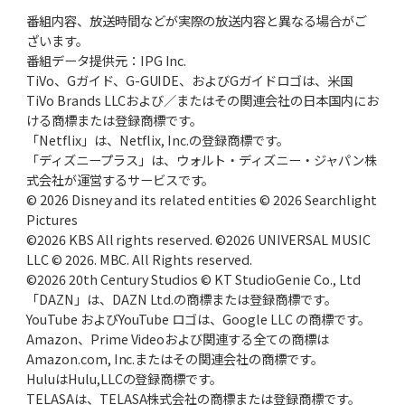
番組内容、放送時間などが実際の放送内容と異なる場合がご
ざいます。
2025年10月23日(木)
番組データ提供元：IPG Inc.
早実、57年春、紫紺の大旗を関東に
王貞治、ノーワインドアップで快挙
TiVo、Gガイド、G-GUIDE、およびGガイドロゴは、米国
TiVo Brands LLCおよび／またはその関連会社の日本国内にお
2025年9月25日(木)
ける商標または登録商標です。
約半世紀前の“関東三羽烏”伝説
土屋正勝、工藤一彦、永川英植
「Netflix」は、Netflix, Inc.の登録商標です。
「ディズニープラス」は、ウォルト・ディズニー・ジャパン株
2025年8月28日(木)
式会社が運営するサービスです。
沖縄尚学、2枚看板で夏初制覇
優勝の価値と沖縄野球の近未来
© 2026 Disney and its related entities © 2026 Searchlight
Pictures
©2026 KBS All rights reserved. ©2026 UNIVERSAL MUSIC
2025年7月24日(木)
LLC © 2026. MBC. All Rights reserved.
PLの名将・中村順司の勝負采配
81春、倉吉北戦での伝令の意図
©2026 20th Century Studios © KT StudioGenie Co., Ltd
「DAZN」は、DAZN Ltd.の商標または登録商標です。
2025年6月26日(木)
YouTube およびYouTube ロゴは、Google LLC の商標です。
長嶋茂雄、伝説の特大ホームラン
野球少年からミスタープロ野球へ
Amazon、Prime Videoおよび関連する全ての商標は
Amazon.com, Inc.またはその関連会社の商標です。
2025年5月22日(木)
HuluはHulu,LLCの登録商標です。
日本人メジャーリーガー第1号
マッシー村上、法政二高の青春
TELASAは、TELASA株式会社の商標または登録商標です。