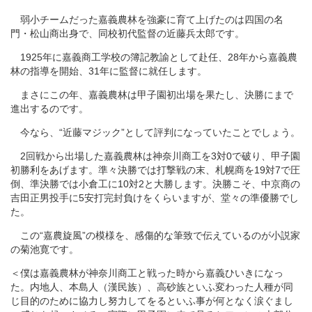
弱小チームだった嘉義農林を強豪に育て上げたのは四国の名
門・松山商出身で、同校初代監督の近藤兵太郎です。
1925年に嘉義商工学校の簿記教諭として赴任、28年から嘉義農
林の指導を開始、31年に監督に就任します。
まさにこの年、嘉義農林は甲子園初出場を果たし、決勝にまで
進出するのです。
今なら、“近藤マジック”として評判になっていたことでしょう。
2回戦から出場した嘉義農林は神奈川商工を3対0で破り、甲子園
初勝利をあげます。準々決勝では打撃戦の末、札幌商を19対7で圧
倒、準決勝では小倉工に10対2と大勝します。決勝こそ、中京商の
吉田正男投手に5安打完封負けをくらいますが、堂々の準優勝でし
た。
この“嘉農旋風”の模様を、感傷的な筆致で伝えているのが小説家
の菊池寛です。
＜僕は嘉義農林が神奈川商工と戦った時から嘉義ひいきになっ
た。内地人、本島人（漢民族）、高砂族といふ変わった人種が同
じ目的のために協力し努力してをるといふ事が何となく涙ぐまし