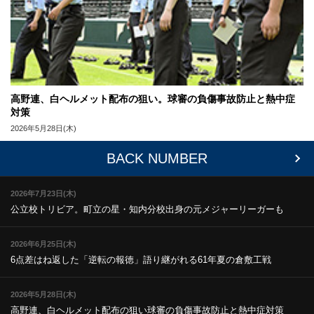
高野連、白ヘルメット配布の狙い。球審の負傷事故防止と熱中症
対策
2026年5月28日(木)
BACK NUMBER
2026年7月23日(木)
公立校トリビア。町立の星・知内
分校出身の元メジャーリーガーも
2026年6月25日(木)
6点差はね返した「逆転の報徳」
語り継がれる61年夏の倉敷工戦
2026年5月28日(木)
高野連、白ヘルメット配布の狙い
球審の負傷事故防止と熱中症対策