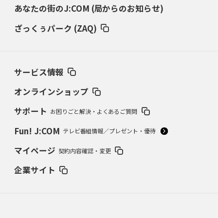
あなたの街のJ:COM (局からのお知らせ)
2024年10月24日(木)
大谷翔平、花巻東“怪物伝説”
担当スカウトが語る超衝撃弾
ざっくぅパーク (ZAQ)
2024年9月26日(木)
早世した木村拓也の“コケ魂”
宮崎南、たった一度の甲子園
サービス情報
2024年8月22日(木)
渡辺・横浜vs尾藤・箕島
80年夏、意地の名将対決
オンラインショップ
サポート
お困りごと解決・よくあるご質問
2024年7月25日(木)
86年夏、奈良勢初Vは天理
松山商スクイズ失敗の真相
Fun! J:COM
テレビ番組情報／プレゼント・優待
2024年6月27日(木)
マイページ
契約内容確認・変更
“伝説の大投手”沢村栄治敗れる
1933夏、京都商対平安中の死闘
企業サイト
2024年5月23日(木)
平松政次（岡山東商）VS.松岡弘（倉敷商）
ライバル対決の原点は’65夏
岡山県大会