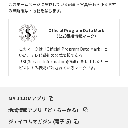
このホームページに掲載している記事・写真等あらゆる素材
2025年4月24日(木)
の無断複写・転載を禁じます。
打倒作新・江川卓へのプッシュ打法
柳川商・福田精一監督、執念の秘策
Official Program Data Mark
2025年3月27日(木)
（公式番組情報マーク）
大分商・岡﨑郁、巨人入りの真相
長嶋茂雄が“一目惚れ”した一打
このマークは「Official Program Data Mark」と
2025年2月27日(木)
いい、テレビ番組の公式情報である
駒大苫小牧、済美の春夏連覇断つ
上甲正典「オマエが打ってれば」
「SI(Service Information)情報」を利用したサー
ビスにのみ表記が許されているマークです。
2025年1月23日(木)
甲子園目指したジャイアント馬場
「ミットにズシン」とくる剛速球
2024年12月26日(木)
MY J:COMアプリ
「松坂世代」のバッターの出世頭
素質感じさせた村田修一の空振り
地域情報アプリ「ど・ろーかる」
2024年11月28日(木)
打者13人に対し11四死球の「悪夢」
地獄から這い上がった報徳のエース
ジェイコムマガジン (電子版)