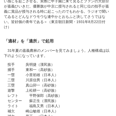
い感じを起こさせる。実際に甲子園に来て見るとファンの大部分
が嘉義ひいきだ。優勝旗が中京に授与されると同じ位の拍手が嘉
義に賞品が授与される時に起こったのでもわかる。ラジオで聞い
てゐるとどんなドウモウな連中かとおもふと決してさうではな
い。皆好個の青年である＞（東京朝日新聞・1931年8月22日付
け）
「適材」を「適所」で起用
31年夏の嘉義農林のメンバーを見てみましょう。人種構成は以
下のようになっています。
投手 吳明捷（漢民族）
捕手 東和一（高砂族）
一塁 小里初雄（日本人）
二塁 川原信男（日本人）
三塁 真山卯一（高砂族）
遊撃 上松耕一（高砂族）
レフト 平野保郎（高砂族）
センター 蘇正生（漢民族）
ライト 福島又男（日本人）
補欠 崎山敏雄（日本人）