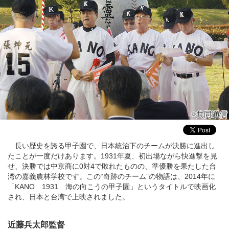
長い歴史を誇る甲子園で、日本統治下のチームが決勝に進出し
たことが一度だけあります。1931年夏、初出場ながら快進撃を見
せ、決勝では中京商に0対4で敗れたものの、準優勝を果たした台
湾の嘉義農林学校です。この“奇跡のチーム”の物語は、2014年に
「KANO 1931 海の向こうの甲子園」というタイトルで映画化
され、日本と台湾で上映されました。
近藤兵太郎監督