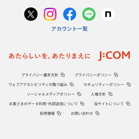
2024年4月25日(木)
「別格中の別格」池永正明の伝説
下関商63年春V、夏準Vの立役者
アカウント一覧
2024年3月28日(木)
74年夏「金属元年」を制した銚子商
土屋正勝快投、篠塚利夫は木で2発
2024年2月22日(木)
99年夏、桐生一、群馬県勢初優勝
エース正田樹、潰れた血豆で熱投
2024年1月25日(木)
プライバシー基本方針
プライバシーポリシー
中京商、松山商ら名門追い詰めた
台湾の強豪・嘉義農林学校とは？
ウェブアクセシビリティの取り組み
セキュリティーポリシー
ソーシャルメディアポリシー
人権方針
2023年12月28日(木)
「高校球界最高の策士」迫田穆成
広島商対作新、打倒江川卓の執念
お客さまのデータ利用･外部送信について
当サイトについて
採用情報
お問い合わせ
2023年11月23日(木)
大久保博元の「怪童」球児伝説
木製バットで本塁打量産の狙い