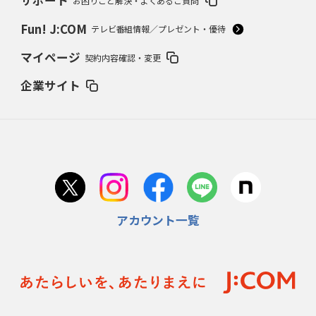
サポート
お困りごと解決・よくあるご質問
2024年7月25日(木)
86年夏、奈良勢初Vは天理
松山商スクイズ失敗の真相
Fun! J:COM
テレビ番組情報／プレゼント・優待
2024年6月27日(木)
マイページ
契約内容確認・変更
“伝説の大投手”沢村栄治敗れる
1933夏、京都商対平安中の死闘
企業サイト
2024年5月23日(木)
平松政次（岡山東商）VS.松岡弘（倉敷商）
ライバル対決の原点は’65夏
岡山県大会
2024年4月25日(木)
「別格中の別格」池永正明の伝説
下関商63年春V、夏準Vの立役者
アカウント一覧
2024年3月28日(木)
74年夏「金属元年」を制した銚子商
土屋正勝快投、篠塚利夫は木で2発
2024年2月22日(木)
99年夏、桐生一、群馬県勢初優勝
エース正田樹、潰れた血豆で熱投