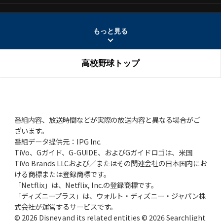
2026年1月22日(木)
広島商、伝統の「真剣の刃渡り」
経験者が語る「怖さ」と「達観」
もっと見る
2025年12月25日(木)
高校野球トップ
高校野球、28年春から7回制移行か!?
V投手・愛甲猛「9回制は野球の根
幹」
2025年11月27日(木)
山本昌、日大藤沢2年夏の号泣伝説
「和して同ぜず」でプロ通算219勝
番組内容、放送時間などが実際の放送内容と異なる場合がご
ざいます。
2025年10月23日(木)
番組データ提供元：IPG Inc.
早実、57年春、紫紺の大旗を関東に
王貞治、ノーワインドアップで快挙
TiVo、Gガイド、G-GUIDE、およびGガイドロゴは、米国
TiVo Brands LLCおよび／またはその関連会社の日本国内にお
2025年9月25日(木)
ける商標または登録商標です。
約半世紀前の“関東三羽烏”伝説
土屋正勝、工藤一彦、永川英植
「Netflix」は、Netflix, Inc.の登録商標です。
「ディズニープラス」は、ウォルト・ディズニー・ジャパン株
2025年8月28日(木)
式会社が運営するサービスです。
沖縄尚学、2枚看板で夏初制覇
優勝の価値と沖縄野球の近未来
© 2026 Disney and its related entities © 2026 Searchlight