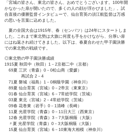
「宮城の皆さん、東北の皆さん、おめでとうございます。100年開
かなかった扉が開いたので、多くの人の顔が浮かびました」。試
合直後の優勝監督インタビューで、仙台育英の須江航監督は万感
の思いを言葉に込めました。
夏の全国大会は1915年、春（センバツ）は24年にスタートしま
した。これまで東北勢は大旗に何度も手をかけながら、分厚い扉
にはね返され続けてきました。以下は、春夏合わせた甲子園決勝
での東北勢の戦績です。
◎東北勢の甲子園決勝成績
1915夏 秋田中（秋田）1－2京都二中（京都）
69夏 三沢（青森）0－0松山商（愛媛）
再試合 2－4
71夏 磐城（福島）1－0桐蔭学園（神奈川）
89夏 仙台育英（宮城）0－2帝京（東東京）
01春 仙台育英（宮城）6－7常総学院（茨城）
03夏 東北（宮城）2－4常総学院（茨城）
09春 花巻東（岩手）0－1清峰（長崎）
11夏 光星学院（青森）0－11日大三（西東京）
12春 光星学院（青森）3－7大阪桐蔭（大阪）
〃夏 光星学院（青森）0－3大阪桐蔭（大阪）
15夏 仙台育英（宮城）6－10東海大相模（神奈川）