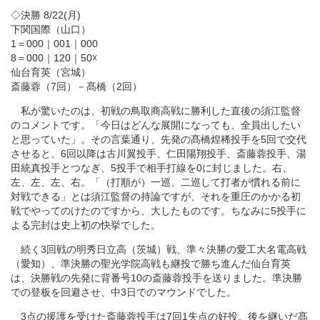
◇決勝 8/22(月)
下関国際（山口）
1＝000｜001｜000
8＝000｜120｜50☓
仙台育英（宮城）
斎藤蓉（7回）－髙橋（2回）
私が驚いたのは、初戦の鳥取商高戦に勝利した直後の須江監督
のコメントです。「今日はどんな展開になっても、全員出したい
と思っていた」。その言葉通り、先発の髙橋煌稀投手を5回で交代
させると、6回以降は古川翼投手、仁田陽翔投手、斎藤蓉投手、湯
田統真投手とつなぎ、5投手で相手打線を0に封じました。右、
左、左、左、右。「（打順が）一巡、二巡して打者が慣れる前に
対戦できる」とは須江監督の持論ですが、それを重圧のかかる初
戦でやってのけたのですから、大したものです。ちなみに5投手に
よる完封は史上初の快挙でした。
続く3回戦の明秀日立高（茨城）戦、準々決勝の愛工大名電高戦
（愛知）、準決勝の聖光学院高戦も継投で勝ち進んだ仙台育英
は、決勝戦の先発に背番号10の斎藤蓉投手を送りました。準決勝
での登板を回避させ、中3日でのマウンドでした。
3点の援護を受けた斎藤蓉投手は7回1失点の好投。後を継いだ髙