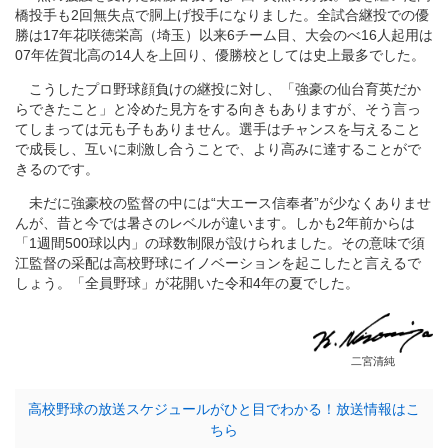
橋投手も2回無失点で胴上げ投手になりました。全試合継投での優
勝は17年花咲徳栄高（埼玉）以来6チーム目、大会のべ16人起用は
07年佐賀北高の14人を上回り、優勝校としては史上最多でした。
こうしたプロ野球顔負けの継投に対し、「強豪の仙台育英だか
らできたこと」と冷めた見方をする向きもありますが、そう言っ
てしまっては元も子もありません。選手はチャンスを与えること
で成長し、互いに刺激し合うことで、より高みに達することがで
きるのです。
未だに強豪校の監督の中には“大エース信奉者”が少なくありませ
んが、昔と今では暑さのレベルが違います。しかも2年前からは
「1週間500球以内」の球数制限が設けられました。その意味で須
江監督の采配は高校野球にイノベーションを起こしたと言えるで
しょう。「全員野球」が花開いた令和4年の夏でした。
二宮清純
高校野球の放送スケジュールがひと目でわかる！放送情報はこ
ちら