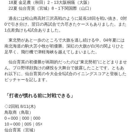
18夏 金足農（秋田）2－13大阪桐蔭（大阪）
22夏 仙台育英（宮城）8－1下関国際（山口）
過去には松山商高対三沢高戦のように延長18回を戦い抜き、0対
0で引き分け。翌日の再試合で力尽きたケースもありました。また
1点差負けも4試合ありました。
東北勢があと一歩のところで大旗を逃し続ける中、04年夏には
南北海道の駒大苫小牧が初優勝。深紅の大旗が白河の関よりひと
足早く、飛行機で津軽海峡を越えてしまいました。
仙台育英の初優勝が画期的だったのは“東北勢初”にとどまりませ
ん。プロ野球顔負けの継投を大舞台で披露したことです。ともあ
れ以下に、仙台育英の今大会全5試合のイニングスコアと登板した
ピッチャーを記します。
「打者が慣れる前に対戦できる」
◇2回戦 8/11(木)
鳥取商（鳥取）
0＝000｜000｜000
10＝000｜005｜05☓
仙台育英（宮城）