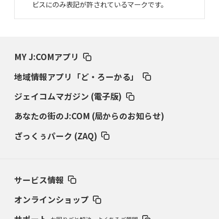
ビスにのみ表記が許されているマークです。
2025年1月23日(木)
甲子園目指したジャイアント馬場
「ミットにズシン」とくる剛速球
2024年12月26日(木)
MY J:COMアプリ
「松坂世代」のバッターの出世頭
素質感じさせた村田修一の空振り
地域情報アプリ「ど・ろーかる」
2024年11月28日(木)
打者13人に対し11四死球の「悪夢」
地獄から這い上がった報徳のエース
ジェイコムマガジン (電子版)
あなたの街のJ:COM (局からのお知らせ)
2024年10月24日(木)
大谷翔平、花巻東“怪物伝説”
担当スカウトが語る超衝撃弾
ざっくぅパーク (ZAQ)
2024年9月26日(木)
早世した木村拓也の“コケ魂”
宮崎南、たった一度の甲子園
サービス情報
2024年8月22日(木)
渡辺・横浜vs尾藤・箕島
80年夏、意地の名将対決
オンラインショップ