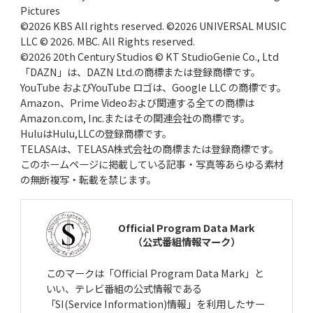
Pictures
©2026 KBS All rights reserved. ©2026 UNIVERSAL MUSIC
2025年7月24日(木)
LLC © 2026. MBC. All Rights reserved.
PLの名将・中村順司の勝負采配
81春、倉吉北戦での伝令の意図
©2026 20th Century Studios © KT StudioGenie Co., Ltd
「DAZN」は、DAZN Ltd.の商標または登録商標です。
2025年6月26日(木)
YouTube およびYouTube ロゴは、Google LLC の商標です。
長嶋茂雄、伝説の特大ホームラン
野球少年からミスタープロ野球へ
Amazon、Prime Videoおよび関連する全ての商標は
Amazon.com, Inc.またはその関連会社の商標です。
2025年5月22日(木)
HuluはHulu,LLCの登録商標です。
日本人メジャーリーガー第1号
マッシー村上、法政二高の青春
TELASAは、TELASA株式会社の商標または登録商標です。
このホームページに掲載している記事・写真等あらゆる素材
2025年4月24日(木)
の無断複写・転載を禁じます。
打倒作新・江川卓へのプッシュ打法
柳川商・福田精一監督、執念の秘策
Official Program Data Mark
2025年3月27日(木)
（公式番組情報マーク）
大分商・岡﨑郁、巨人入りの真相
長嶋茂雄が“一目惚れ”した一打
このマークは「Official Program Data Mark」と
2025年2月27日(木)
いい、テレビ番組の公式情報である
駒大苫小牧、済美の春夏連覇断つ
上甲正典「オマエが打ってれば」
「SI(Service Information)情報」を利用したサー