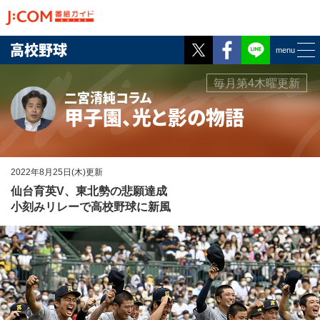
Twitter
Facebook
高校野球
menu
毎月第4木曜更新
二宮清純コラム
甲子園、光と影の物語
2022年8月25日(木)更新
仙台育英V、東北勢の悲願達成
小刻みリレーで高校野球に新風