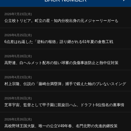
2026年7月23日(木)
公立校トリビア。町立の星・知内
分校出身の元メジャーリーガーも
2026年6月25日(木)
6点差はね返した「逆転の報徳」
語り継がれる61年夏の倉敷工戦
2026年5月28日(木)
高野連、白ヘルメット配布の狙い
球審の負傷事故防止と熱中症対策
2026年4月23日(木)
村上宗隆、伝説の「藤崎台満塁弾」
捕手で鍛えた軸のブレないスイング
2026年3月26日(木)
芝草宇宙、監督として甲子園に凱旋
日ハム、ドラフト6位指名の裏事情
2026年2月26日(木)
高校野球王国大阪、唯一の公立V
49年春、名門北野の先進的継投策