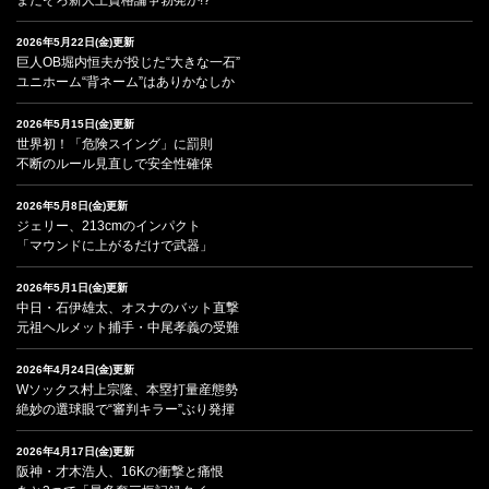
2026年5月22日(金)更新
巨人OB堀内恒夫が投じた“大きな一石”
ユニホーム“背ネーム”はありかなしか
2026年5月15日(金)更新
世界初！「危険スイング」に罰則
不断のルール見直しで安全性確保
2026年5月8日(金)更新
ジェリー、213cmのインパクト
「マウンドに上がるだけで武器」
2026年5月1日(金)更新
中日・石伊雄太、オスナのバット直撃
元祖ヘルメット捕手・中尾孝義の受難
2026年4月24日(金)更新
Wソックス村上宗隆、本塁打量産態勢
絶妙の選球眼で“審判キラー”ぶり発揮
2026年4月17日(金)更新
阪神・才木浩人、16Kの衝撃と痛恨