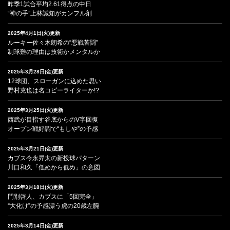
昨季1試合平均2.61得点の中日
“神の手”上林誠知がカンフル剤
2025年4月1日(火)更新
ルーキー佐々木朗希の“悪戦苦闘”
制球難の理由は技術かメンタルか
2025年3月28日(金)更新
12球団、スローガンに込めた思い
野村克也は名コピーライターか!?
2025年3月25日(火)更新
西武が目指す谷底からのV字回復
オープン戦好調で“もしや”の予感
2025年3月21日(金)更新
カブス今永昇太の新投球パターン
川口和久「低めから低め」の意図
2025年3月18日(火)更新
門別啓人、カブスに「5回完全」
“大化け”の予感漂う虎の20歳左腕
2025年3月14日(金)更新