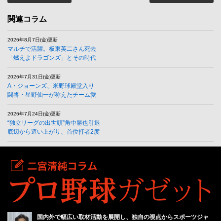
関連コラム
2026年8月7日(金)更新
マルチで活躍。板東英二さん死去
「燃えよドラゴンズ」とその時代
2026年7月31日(金)更新
A・ジョーンズ、米野球殿堂入り
闘将・星野仙一が称えたチーム愛
2026年7月24日(金)更新
“独立リーグの出世頭”角中勝也引退
底辺から這い上がり、首位打者2度
国内外で幅広い取材活動を展開し、独自の視点からスポーツジャ