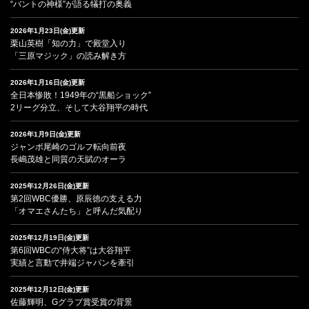
“バントの神様”が語る犠打の奥義
2026年1月23日(金)更新
栗山英樹「知の力」で殿堂入り
「三原マジック」の読み解き方
2026年1月16日(金)更新
全日本惨敗！1949年の“黒船ショック”
2リーグ分立、そして大谷翔平の時代
2026年1月9日(金)更新
ジャンボ尾崎のゴルフ転向前夜
長嶋茂雄と同質の天賦のオーラ
2025年12月26日(金)更新
第2回WBC優勝、原辰徳の支える力
「オマエさんたち」と呼んだ気配り
2025年12月19日(金)更新
第6回WBCの“侍大将”は大谷翔平
実績と言動で井端ジャパンを牽引
2025年12月12日(金)更新
佐藤輝明、Gグラブ賞受賞の背景