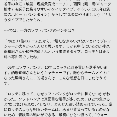
若手の今江（敏晃・現楽天育成コーチ）、西岡（剛・現BCリーグ
栃木）も調子に乗りやすいイケイケタイプ。そういえば05年は監
督のボビー（バレンタイン）からして“気楽にやりましょう！”とい
うタイプでしたからね」
----では、一方のソフトバンクのベンチは？
「やはり1位のチームだから、“勝たなきゃいけない”というプレッ
シャーが大きかったんだと思います。しかも中心にいたのが小久
保裕紀さんや松中信彦さんという求道者タイプ。ロッテとは正反
対の雰囲気でしたね」
05年はソフトバンク、10年はロッテに籍を置いた選手がいま
す。的場直樹さんというキャチャーです。敵からチームメイトに
なった里崎さんに、的場さんは、こんな感想を口にしたそうで
す。
「ロッテに移って、なぜソフトバンクがロッテに勝てないかがわ
かった。ソフトバンクは真面目な選手が多いため、ひとつ負ける
と“次は負けられない”となり、どんどん追い詰められていった。逆
にロッテのような明るいチームは、あまり背負っているものがな
いため、普段着の戦いができる。最初にひとつ勝って、“ウォー