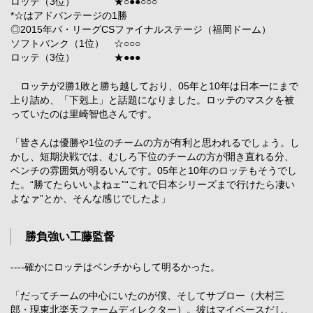
ロッテ（3位） ★○●●○○○
*☆はアドバンテージの1勝
◎2015年パ・リーグCSファイナルステージ（福岡ドーム）
ソフトバンク（1位） ☆○○○
ロッテ（3位） ★●●●
ロッテが2勝1敗と勝ち越しており、05年と10年は日本一にまで
上り詰め、「下剋上」と話題になりました。ロッテのマスクを被
っていたのは里崎智也さんです。
「皆さんは優勝や1位のチームの方が有利と思われるでしょう。し
かし、短期決戦では、むしろ下位のチームの方が開き直れる分、
ベンチの雰囲気が明るいんです。05年と10年のロッテもそうでし
た。“勝てたらいいよねェ”“これで日本シリーズまで行けたら凄い
よなァ”とか、そんな感じでしたよ」
勝負強い工藤監督
----確かにロッテはベンチからして明るかった。
「だってチームの中心にいたのが僕、そしてサブロー（大村三
郎・現東北楽天ファームディレクター）。彼はマイペースだし、