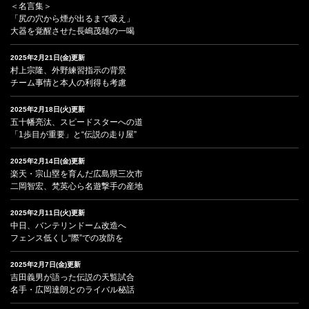
＜名言集＞
「尻の穴から煙が出るまで吸え」
大器を覚醒させた長嶋茂雄の一喝
2025年2月21日(金)更新
村上宗隆、外野練習指示の背景
チーム事情と本人の利得も考慮
2025年2月18日(火)更新
五十幡亮汰、スピードスターへの道
「1歩目が重要」と“伝説の走り屋”
2025年2月14日(金)更新
楽天・宗山塁を育んだ広島県三次市
二岡智宏、梵英心ら名遊撃手の産地
2025年2月11日(火)更新
中日、バンテリンドーム改造へ
フェンス低くし“際”での攻防を
2025年2月7日(金)更新
吉田義男が語った伝説の天覧試合
名手・広岡達朗とのライバル秘話