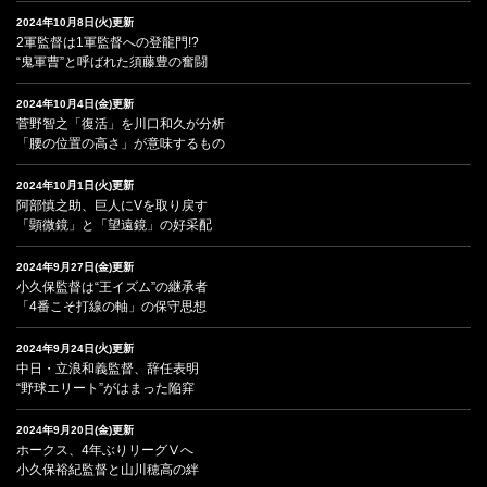
2024年10月8日(火)更新
2軍監督は1軍監督への登龍門!?
“鬼軍曹”と呼ばれた須藤豊の奮闘
2024年10月4日(金)更新
菅野智之「復活」を川口和久が分析
「腰の位置の高さ」が意味するもの
2024年10月1日(火)更新
阿部慎之助、巨人にVを取り戻す
「顕微鏡」と「望遠鏡」の好采配
2024年9月27日(金)更新
小久保監督は“王イズム”の継承者
「4番こそ打線の軸」の保守思想
2024年9月24日(火)更新
中日・立浪和義監督、辞任表明
“野球エリート”がはまった陥穽
2024年9月20日(金)更新
ホークス、4年ぶりリーグⅤへ
小久保裕紀監督と山川穂高の絆