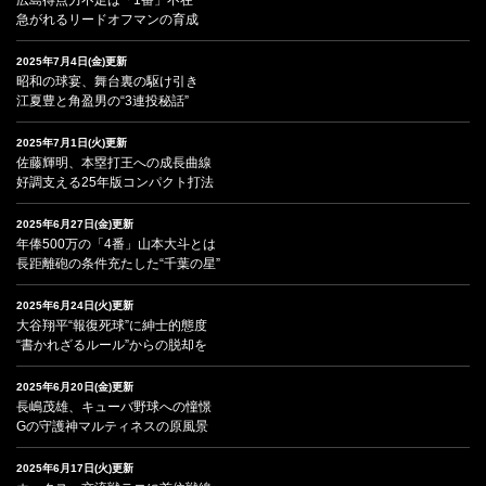
急がれるリードオフマンの育成
2025年7月4日(金)更新
昭和の球宴、舞台裏の駆け引き
江夏豊と角盈男の“3連投秘話”
2025年7月1日(火)更新
佐藤輝明、本塁打王への成長曲線
好調支える25年版コンパクト打法
2025年6月27日(金)更新
年俸500万の「4番」山本大斗とは
長距離砲の条件充たした“千葉の星”
2025年6月24日(火)更新
大谷翔平“報復死球”に紳士的態度
“書かれざるルール”からの脱却を
2025年6月20日(金)更新
長嶋茂雄、キューバ野球への憧憬
Gの守護神マルティネスの原風景
2025年6月17日(火)更新