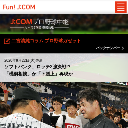
二宮清純コラム プロ野球ガゼット
バックナンバー
2020年9月22日(火)更新
ソフトバンク、ロッテ2強決戦!?
「横綱相撲」か「下剋上」再現か