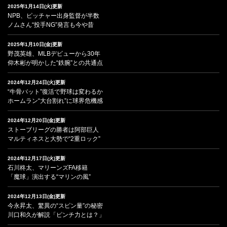
2025年1月14日(火)更新
NPB、ピッチャー出身監督が半数
ノムさん“投手NG”発言も今や昔
2025年1月10日(金)更新
野茂英雄、MLBデビューから30年
仰木彬が明かした“鉄腕”との共通点
2024年12月24日(火)更新
“牛骨バット”復活で野球は変わるか
ホームラン“大台割れ”に球界危機感
2024年12月20日(金)更新
ストーブリーグの勝者は阿部巨人
マルティネスと大勢で“2重ロック”
2024年12月17日(火)更新
石川柊太、マリーンズFA移籍
「魔球」演出する“マリンの風”
2024年12月13日(金)更新
今永昇太、驚異の“スピン量”の秘密
川口和久が解説「ピンチ力とは？」