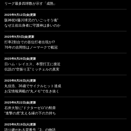
リーグ最多四球数が示す「成熟」
2025年9月12日(金)更新
阪神祝V藤川球児の“いごっそう魂”
なぜ土佐出身者に守護神は多いのか
2025年9月5日(金)更新
打率2割台での首位打者出現か!?
76年の吉岡悟はノーマークで載冠
2025年8月29日(金)更新
日ハム・レイエス、本塁打王に接近
伝説の“空振り王”ミッチェルの真実
2025年8月26日(火)更新
丸佳浩、36歳でサイクルヒット達成
お宝情報満載の“丸メモ”で生き抜く
2025年8月22日(金)更新
石井大智に“ドクターゼロ”の勲章
“進撃の虎”支える縁の下の力持ち
2025年8月19日(火)更新
語り継がれる背番号「3」の物語