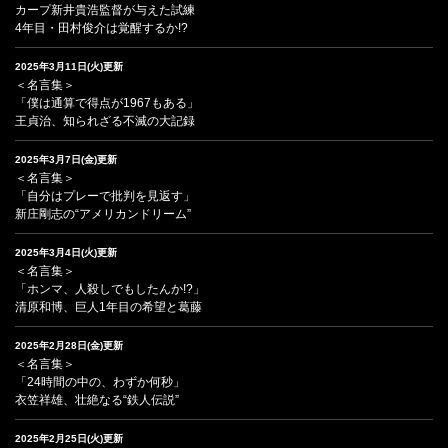
カープ新井貴浩監督が与えた試練
4年目・田村俊介は覚醒するか!?
2025年3月11日(火)更新
＜名言集＞
「僕は通算で得点が1967もある」
王貞治、知られざる不滅の大記録
2025年3月7日(金)更新
＜名言集＞
「自分はプレーで批判を見返す」
新庄剛志の“アメリカンドリーム”
2025年3月4日(火)更新
＜名言集＞
「ホンマ、人殺しでもしたんか!?」
清原和博、巨人1年目の希望と葛藤
2025年2月28日(金)更新
＜名言集＞
「24時間の中の、わずか何秒」
衣笠祥雄、壮絶なる“鉄人伝説”
2025年2月25日(火)更新