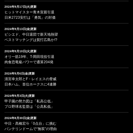
2024年9月17日(火)更新
ヒットマイスター青木宣親引退
日米2723安打は「勇気」の対価
2024年9月13日(金)更新
ビシエド、中日退団で新天地熱望
ベストマッチングは貧打広島か!?
2024年9月10日(火)更新
オリ一筋19年、T-岡田現役引退
肉食恐竜級パワーで通算204発
2024年9月6日(金)更新
清宮幸太郎とF・レイエスの脅威
日本ハム、首位ホークスに4連勝
2024年9月3日(火)更新
甲子園の勢力図は「私高公低」
プロ野球名監督は「公高私低」
2024年8月30日(金)更新
中日・髙橋宏斗「0点台」に挑む
バンテリンドームで“無双”の理由