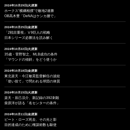
2024年10月29日(火)更新
ホークス“横綱相撲”で敵地2連勝
OB高木豊「DeNAはケンカ腰で」
2024年10月25日(金)更新
「2戦目重視」Ⅴ9巨人の戦略
日本シリーズ必勝法を読み解く
2024年10月22日(火)更新
35歳・菅野智之、MLB成功の条件
「マウンドの傾斜」をどう使うか
2024年10月18日(金)更新
東北楽天・今江敏晃監督解任の波紋
「使い捨て」で問われる球団の体質
2024年10月15日(火)更新
楽天・辰己涼介、新記録の392刺殺
柴原洋が語る「名センターの条件」
2024年10月11日(金)更新
ピート・ローズ死去、その光と影
目的達成のために権謀術数も駆使