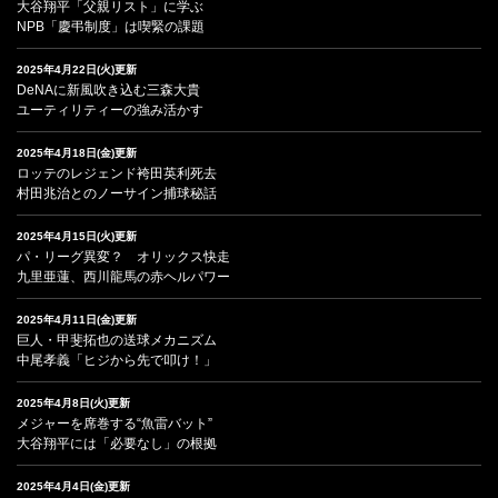
大谷翔平「父親リスト」に学ぶ
NPB「慶弔制度」は喫緊の課題
2025年4月22日(火)更新
DeNAに新風吹き込む三森大貴
ユーティリティーの強み活かす
2025年4月18日(金)更新
ロッテのレジェンド袴田英利死去
村田兆治とのノーサイン捕球秘話
2025年4月15日(火)更新
パ・リーグ異変？ オリックス快走
九里亜蓮、西川龍馬の赤ヘルパワー
2025年4月11日(金)更新
巨人・甲斐拓也の送球メカニズム
中尾孝義「ヒジから先で叩け！」
2025年4月8日(火)更新
メジャーを席巻する“魚雷バット”
大谷翔平には「必要なし」の根拠
2025年4月4日(金)更新