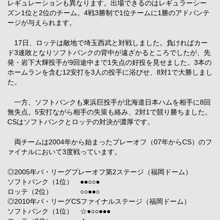
レギュレーションも異なります。出場できるのはレギュラーシー
ズン1位と2位のチーム。4戦3勝制で1位チームに1勝のアドバンテ
ージが与えられます。
17日、ロッテは敵地で埼玉西武と対戦しました。負ければカー
ド3連敗となりソフトバンクの背中が遠ざかるところでしたが、先
発・岩下大輝投手が9回途中まで1失点の好投を見せました。3本の
ホームランを含む12安打を3人の投手に浴びせ、8対1で大勝しまし
た。
一方、ソフトバンクも東浜巨投手が北海道日本ハムを相手に8回
無失点。5安打ながら相手の失策も絡み、2対1で競り勝ちました。
CSはソフトバンクとロッテの対決が濃厚です。
両チームは2004年から始まったプレーオフ（07年からCS）のフ
ァイナルにおいて3度戦っています。
◎2005年パ・リーグプレーオフ第2ステージ（福岡ドーム）
ソフトバンク（1位） ●●○○●
ロッテ（2位） ○○●●○
◎2010年パ・リーグCSファイナルステージ（福岡ドーム）
ソフトバンク（1位） ☆●○○●●●