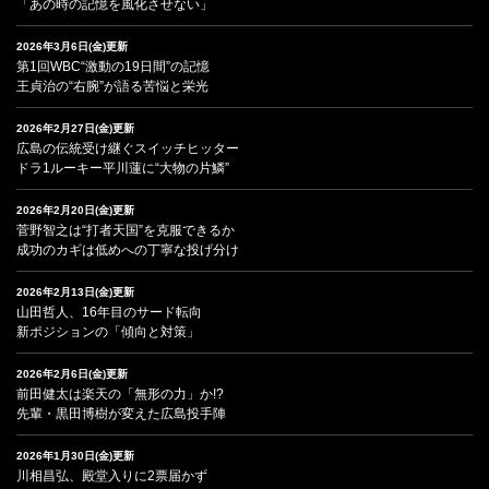
「あの時の記憶を風化させない」
2026年3月6日(金)更新
第1回WBC“激動の19日間”の記憶
王貞治の“右腕”が語る苦悩と栄光
2026年2月27日(金)更新
広島の伝統受け継ぐスイッチヒッター
ドラ1ルーキー平川蓮に“大物の片鱗”
2026年2月20日(金)更新
菅野智之は“打者天国”を克服できるか
成功のカギは低めへの丁寧な投げ分け
2026年2月13日(金)更新
山田哲人、16年目のサード転向
新ポジションの「傾向と対策」
2026年2月6日(金)更新
前田健太は楽天の「無形の力」か!?
先輩・黒田博樹が変えた広島投手陣
2026年1月30日(金)更新
川相昌弘、殿堂入りに2票届かず