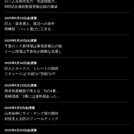
日ハム宮西尚生の「非認知能力」
880試合連続救援登板記録の価値
2025年5月23日(金)更新
巨人・坂本勇人、復活への条件
岡﨑郁「バット選びに工夫を」
2025年5月20日(火)更新
千葉ロッテ新球場は幕張新都心の核
ドーム球場は予算化が困難な見通し
2025年5月16日(金)更新
巨人とホークス、トレードの損得
リチャードは“大砲”か“空砲”か!?
2025年5月13日(火)更新
岡本和真離脱で考える「Gの4番」
長嶋茂雄「3番には違和感あった」
2025年5月9日(金)更新
山本由伸にサイ・ヤング賞の期待
好投支える匠のフィールディング
2025年4月25日(金)更新