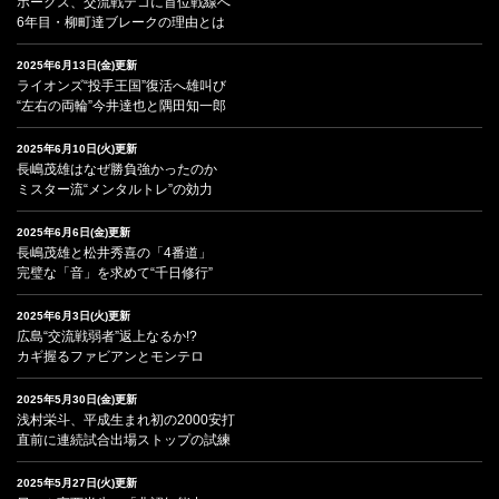
ホークス、交流戦テコに首位戦線へ
6年目・柳町達ブレークの理由とは
2025年6月13日(金)更新
ライオンズ“投手王国”復活へ雄叫び
“左右の両輪”今井達也と隅田知一郎
2025年6月10日(火)更新
長嶋茂雄はなぜ勝負強かったのか
ミスター流“メンタルトレ”の効力
2025年6月6日(金)更新
長嶋茂雄と松井秀喜の「4番道」
完璧な「音」を求めて“千日修行”
2025年6月3日(火)更新
広島“交流戦弱者”返上なるか!?
カギ握るファビアンとモンテロ
2025年5月30日(金)更新
浅村栄斗、平成生まれ初の2000安打
直前に連続試合出場ストップの試練
2025年5月27日(火)更新