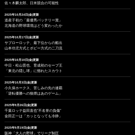
佐々木麟太郎、日米競合の可能性
2025年10月24日(金)更新
道産子初の「最優秀バッテリー賞」
北海道の野球環境はどう変わったか
2025年10月17日(金)更新
サブローロッテ、最下位からの船出
山本功児方式とボビー方式の二刀流
2025年10月10日(金)更新
中日・松山晋也、育成初のセーブ王
「東北の隠し球」に惚れたスカウト
2025年10月3日(金)更新
小久保ホークス、苦しみの先の連覇
「逆転優勝への狼煙はあのゲーム」
2025年9月26日(金)更新
千葉ロッテ益田直也“不名誉の負傷”
金田正一は「カッとなっても冷静」
2025年9月19日(金)更新
阪神「大人の野球」でリーグ制圧