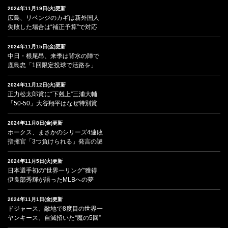
2024年11月19日(火)更新
広島、リベンジのカギは新外国人
失敗した場合は“補正予算”で対応
2024年11月15日(金)更新
中日・根尾昂、来季は背水の陣で
鹿島忠「1回限定投球で活路を」
2024年11月12日(火)更新
正力松太郎賞に“下剋上”三浦大輔
「50-50」大谷翔平はなぜ特別賞
2024年11月8日(金)更新
ホークス、まさかのシリーズ4連敗
指揮官「3つ負けられる」発言の謎
2024年11月5日(火)更新
日本選手初の“世界一リング”獲得
伊良部秀輝が語ったMLBへの夢
2024年11月1日(金)更新
ドジャース、敵地で8度目の世界一
ヤンキース、自滅招いた“魔の5回”