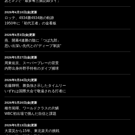
あと3つで「最多奪三振記録タイ」
2026年4月10日(金)更新
ロッテ、4934勝4934敗の軌跡
1950年に「初代王者」の金看板
2026年4月3日(金)更新
燕、開幕4連勝の陰に「つば九郎」
思い出深い先代との“ディープ筆談”
2026年3月27日(金)更新
周東佑京、スーパープレーの背景
内野出身外野手特有のダイブ捕球
2026年3月24日(火)更新
佐藤輝明、勝負強さ示したタイムリー
いずれは国際大会で敬遠される打者に
2026年3月20日(金)更新
種市篤暉、ワールドクラスの片鱗
WBC初出場で掴んだ自信と課題
2026年3月13日(金)更新
大震災から15年、東北楽天の挑戦