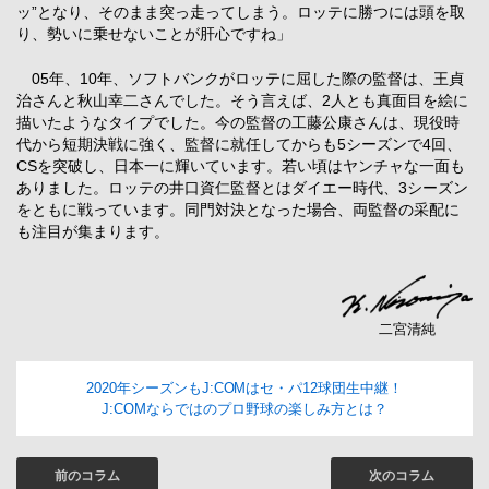
ッ”となり、そのまま突っ走ってしまう。ロッテに勝つには頭を取
り、勢いに乗せないことが肝心ですね」
05年、10年、ソフトバンクがロッテに屈した際の監督は、王貞
治さんと秋山幸二さんでした。そう言えば、2人とも真面目を絵に
描いたようなタイプでした。今の監督の工藤公康さんは、現役時
代から短期決戦に強く、監督に就任してからも5シーズンで4回、
CSを突破し、日本一に輝いています。若い頃はヤンチャな一面も
ありました。ロッテの井口資仁監督とはダイエー時代、3シーズン
をともに戦っています。同門対決となった場合、両監督の采配に
も注目が集まります。
二宮清純
2020年シーズンもJ:COMはセ・パ12球団生中継！
J:COMならではのプロ野球の楽しみ方とは？
前のコラム
次のコラム