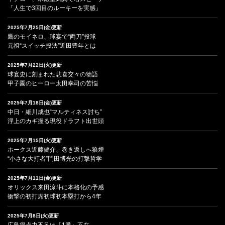
「人生で3回目のルーキーを実感」
2025年7月25日(金)更新
鷹のモイネロ、球宴で“両刀”投球
元祖“スイッチ投法”近田豊年とは
2025年7月22日(火)更新
球宴史に刻まれた悲喜交々の物語
甲子園のヒーロー太田幸司の苦悩
2025年7月18日(金)更新
中日・細川成也“マルティネス討ち”
浮上のカギ握る現役ドラフト出世頭
2025年7月15日(火)更新
ホークス近藤健介、巻き返しへ狼煙
“小さな大打者”門田博光の打撃哲学
2025年7月11日(金)更新
オリックス来田涼斗に本格化の予感
衝撃の初打席初球初本塁打から4年
2025年7月8日(火)更新
広島得点力不足は「1番」不在