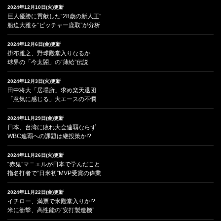
2024年12月10日(火)更新
巨人優勝に貢献した“28歳の新人王”
船迫大雅を“ピッチャー鹿取”が分析
2024年12月6日(金)更新
掛布雅之、野球殿堂入りなるか
球界の「今太閤」の“薄給”伝説
2024年12月3日(火)更新
田中将大「居場所」求め楽天退団
「意気に感じる」大エースの不憫
2024年11月29日(金)更新
日本、台湾に敗れ大会連覇ならず
WBC連覇への課題は継投策か!?
2024年11月26日(火)更新
“赤鬼”マニエルが日本で学んだこと
指名打者で“日米初”MVP受賞の偉業
2024年11月22日(金)更新
イチロー、満票で米殿堂入りか!?
米に衝撃、高性能の“安打製造機”