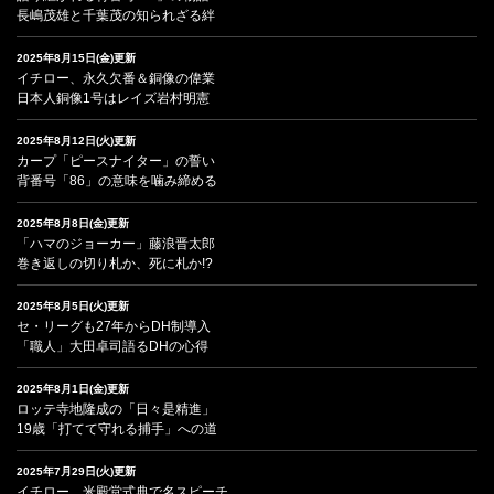
長嶋茂雄と千葉茂の知られざる絆
2025年8月15日(金)更新
イチロー、永久欠番＆銅像の偉業
日本人銅像1号はレイズ岩村明憲
2025年8月12日(火)更新
カープ「ピースナイター」の誓い
背番号「86」の意味を噛み締める
2025年8月8日(金)更新
「ハマのジョーカー」藤浪晋太郎
巻き返しの切り札か、死に札か!?
2025年8月5日(火)更新
セ・リーグも27年からDH制導入
「職人」大田卓司語るDHの心得
2025年8月1日(金)更新
ロッテ寺地隆成の「日々是精進」
19歳「打てて守れる捕手」への道
2025年7月29日(火)更新
イチロー、米殿堂式典で名スピーチ