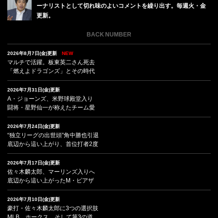
ーナリストとして切れ味のよいコメントを繰り出す。毎週火・金
更新。
BACK NUMBER
2026年8月7日(金)更新
NEW
マルチで活躍。板東英二さん死去
「燃えよドラゴンズ」とその時代
2026年7月31日(金)更新
A・ジョーンズ、米野球殿堂入り
闘将・星野仙一が称えたチーム愛
2026年7月24日(金)更新
“独立リーグの出世頭”角中勝也引退
底辺から這い上がり、首位打者2度
2026年7月17日(金)更新
佐々木麟太郎、マーリンズ入りへ
底辺から這い上がったM・ピアザ
2026年7月10日(金)更新
豪打・佐々木麟太郎に3つの選択肢
MLB、ホークス、そして第3の道