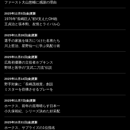
ファースト大山悠輔に感謝の理由
2025年12月5日(金)更新
1976年“長嶋巨人”初V支えたOH砲
王貞治と張本勲、友情とライバル心
2025年11月28日(金)更新
選手の家族を味方につけた名将たち
川上哲治、星野仙一に学ぶ気配り術
2025年11月21日(金)更新
広島初優勝の立役者ホプキンス
野球と医学の“文武二刀流”伝説
2025年11月14日(金)更新
野手対象に「長嶋茂雄賞」創設
ミスターを彷彿させるプレーを
2025年11月7日(金)更新
ホークス、前年の屈辱晴らす日本一
小久保裕紀、シリーズ決めた好采配
2025年10月31日(金)更新
ホークス、サプライズの1位指名