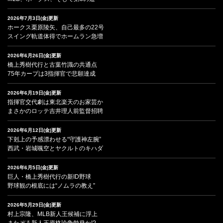
2026年7月3日(金)更新
ホークス栗原陵矢、自己最多の22号
スイング軌道体得でホームラン急増
2026年6月26日(金)更新
橋上秀樹代行と古葉竹識の共通点
75年カープは3指揮官で悲願達成
2026年6月19日(金)更新
指揮官交代劇は東北楽天のお家芸か
まさかのロッテ吉井理人前監督招聘
2026年6月12日(金)更新
下剋上の予感漂わせる“守護神左腕”
西武・岩城颯空とヤクルトのキハダ
2026年6月5日(金)更新
巨人・橋上秀樹代行の新ID野球
野球観の根底には“ノムラの教え”
2026年5月29日(金)更新
村上宗隆、MLB新人王候補に浮上
またぞろ新人王資格論争勃発か!?