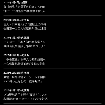
2025年2月4日(火)更新
藤川球児「名選手名伯楽」への道
“ドラ1”出身監督の勝利数上位3人
2025年1月31日(金)更新
巨人・田中将大に10勝以上の期待
金田正一は巨人移籍初年度に11勝
2025年1月28日(火)更新
イチロー、日本人初の米殿堂入り
登録名誕生秘話と“仰木マジック”
2025年1月24日(金)更新
「申告三振」制導入で時間短縮へ
小久保裕紀監督“曲球”提案の是非
2025年1月21日(火)更新
夏場、屋外球場デーゲーム未開催
NPB待ったなしの「酷暑対策」
2025年1月17日(金)更新
プロ野球選手を襲う“寝違え”リスク
和田毅は“オーダーメイド枕”で対応