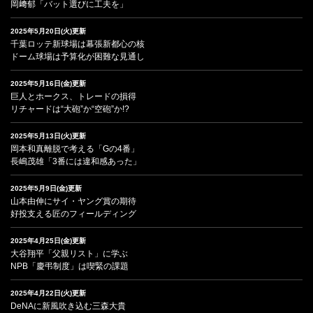
岡﨑郁「バット選びに工夫を」
2025年5月20日(火)更新
千葉ロッテ新球場は幕張新都心の核
ドーム球場は予算化が困難な見通し
2025年5月16日(金)更新
巨人とホークス、トレードの損得
リチャードは“大砲”か“空砲”か!?
2025年5月13日(火)更新
岡本和真離脱で考える「Gの4番」
長嶋茂雄「3番には違和感あった」
2025年5月9日(金)更新
山本由伸にサイ・ヤング賞の期待
好投支える匠のフィールディング
2025年4月25日(金)更新
大谷翔平「父親リスト」に学ぶ
NPB「慶弔制度」は喫緊の課題
2025年4月22日(火)更新
DeNAに新風吹き込む三森大貴