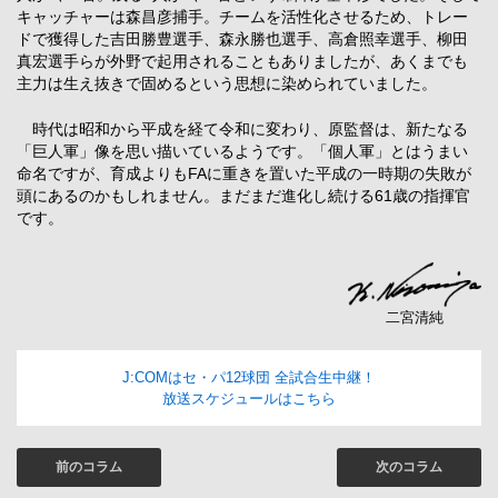
キャッチャーは森昌彦捕手。チームを活性化させるため、トレー
ドで獲得した吉田勝豊選手、森永勝也選手、高倉照幸選手、柳田
真宏選手らが外野で起用されることもありましたが、あくまでも
主力は生え抜きで固めるという思想に染められていました。
時代は昭和から平成を経て令和に変わり、原監督は、新たなる
「巨人軍」像を思い描いているようです。「個人軍」とはうまい
命名ですが、育成よりもFAに重きを置いた平成の一時期の失敗が
頭にあるのかもしれません。まだまだ進化し続ける61歳の指揮官
です。
二宮清純
J:COMはセ・パ12球団 全試合生中継！
放送スケジュールはこちら
前のコラム
次のコラム