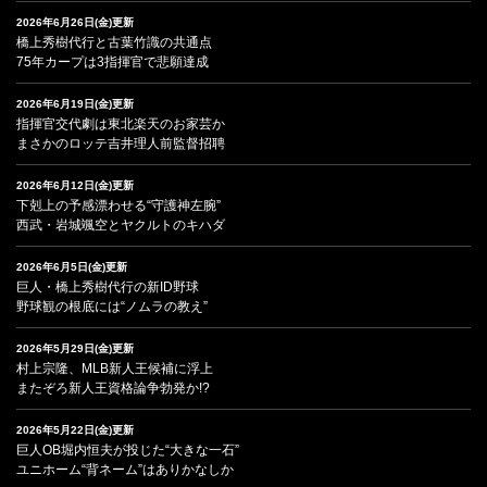
2026年6月26日(金)更新
橋上秀樹代行と古葉竹識の共通点
75年カープは3指揮官で悲願達成
2026年6月19日(金)更新
指揮官交代劇は東北楽天のお家芸か
まさかのロッテ吉井理人前監督招聘
2026年6月12日(金)更新
下剋上の予感漂わせる“守護神左腕”
西武・岩城颯空とヤクルトのキハダ
2026年6月5日(金)更新
巨人・橋上秀樹代行の新ID野球
野球観の根底には“ノムラの教え”
2026年5月29日(金)更新
村上宗隆、MLB新人王候補に浮上
またぞろ新人王資格論争勃発か!?
2026年5月22日(金)更新
巨人OB堀内恒夫が投じた“大きな一石”
ユニホーム“背ネーム”はありかなしか