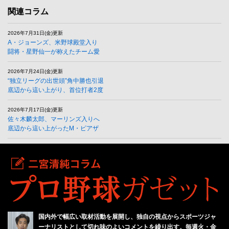
関連コラム
2026年7月31日(金)更新
A・ジョーンズ、米野球殿堂入り
闘将・星野仙一が称えたチーム愛
2026年7月24日(金)更新
“独立リーグの出世頭”角中勝也引退
底辺から這い上がり、首位打者2度
2026年7月17日(金)更新
佐々木麟太郎、マーリンズ入りへ
底辺から這い上がったM・ピアザ
国内外で幅広い取材活動を展開し、独自の視点からスポーツジャ
ーナリストとして切れ味のよいコメントを繰り出す。毎週火・金