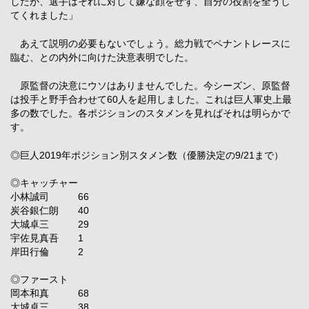
したが、選手はそれに対して嫌な顔をせず、自分の役割を全うし
てくれました」
あえて説明の必要もないでしょう。総力戦でペナントレースに
臨む、との内外に向けた決意表明でした。
原監督の決意にウソはありませんでした。今シーズン、原監督
は投手と野手合わせて60人を起用しました。これは巨人軍史上最
多の数でした。各ポジションのスタメンを見ればそれは明らかで
す。
◎巨人2019年ポジション別スタメン数（優勝決定の9/21まで）
◎キャッチャー
小林誠司 66
炭谷銀仁朗 40
大城卓三 29
宇佐見真吾 1
岸田行倫 2
◎ファースト
岡本和真 68
大城卓三 38