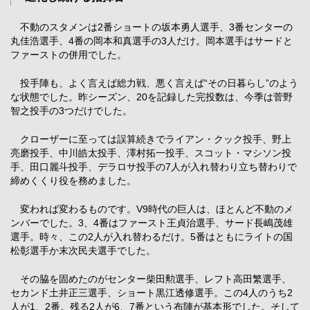
不動のスタメンは2番ショートの坂本勇人選手、3番センターの
丸佳浩選手、4番の岡本和真選手の3人だけ。岡本選手はサードと
ファーストの併用でした。
投手陣も、よく言えば総力戦、悪く言えば“その日暮らし”のよう
な状態でした。昨シーズン、20を記録した完投数は、今季は菅野
智之投手の3つだけでした。
クローザーに至っては誤算続きでライアン・クック投手、野上
亮磨投手、中川皓太投手、澤村拓一投手、スコット・マシソン投
手、田口麗斗投手、デラロサ投手の7人が入れ替わり立ち替わりで
締めくくり役を務めました。
変われば変わるものです。V9時代の巨人は、ほとんど不動のメ
ンバーでした。3、4番はファースト王貞治選手、サード長嶋茂雄
選手。時々、この2人が入れ替わるだけ。5番はともにライトの国
松彰選手か末次民夫選手でした。
その脇を固めたのがセンター柴田勲選手、レフト高田繁選手、
セカンド土井正三選手、ショート黒江透修選手。この4人のうち2
人が1、2番。残る2人が6、7番という布陣が基本形でした。そして