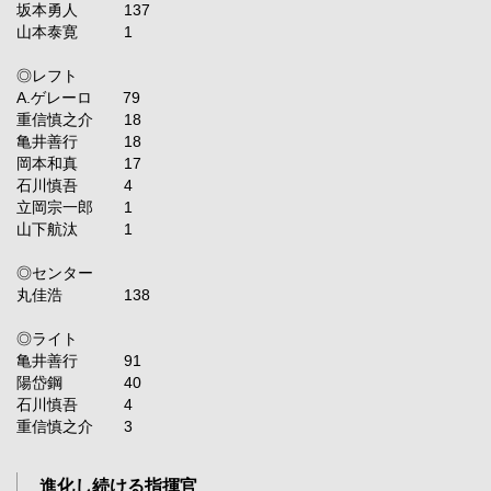
坂本勇人 137
山本泰寛 1
◎レフト
A.ゲレーロ 79
重信慎之介 18
亀井善行 18
岡本和真 17
石川慎吾 4
立岡宗一郎 1
山下航汰 1
◎センター
丸佳浩 138
◎ライト
亀井善行 91
陽岱鋼 40
石川慎吾 4
重信慎之介 3
進化し続ける指揮官