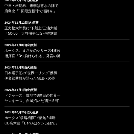
2024年11月15日(金)更新
中日・根尾昂、来季は背水の陣で
鹿島忠「1回限定投球で活路を」
2024年11月12日(火)更新
正力松太郎賞に“下剋上”三浦大輔
「50-50」大谷翔平はなぜ特別賞
2024年11月8日(金)更新
ホークス、まさかのシリーズ4連敗
指揮官「3つ負けられる」発言の謎
2024年11月5日(火)更新
日本選手初の“世界一リング”獲得
伊良部秀輝が語ったMLBへの夢
2024年11月1日(金)更新
ドジャース、敵地で8度目の世界一
ヤンキース、自滅招いた“魔の5回”
2024年10月29日(火)更新
ホークス“横綱相撲”で敵地2連勝
OB高木豊「DeNAはケンカ腰で」