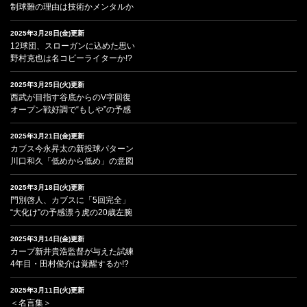
制球難の理由は技術かメンタルか
2025年3月28日(金)更新
12球団、スローガンに込めた思い
野村克也は名コピーライターか!?
2025年3月25日(火)更新
西武が目指す谷底からのV字回復
オープン戦好調で“もしや”の予感
2025年3月21日(金)更新
カブス今永昇太の新投球パターン
川口和久「低めから低め」の意図
2025年3月18日(火)更新
門別啓人、カブスに「5回完全」
“大化け”の予感漂う虎の20歳左腕
2025年3月14日(金)更新
カープ新井貴浩監督が与えた試練
4年目・田村俊介は覚醒するか!?
2025年3月11日(火)更新
＜名言集＞