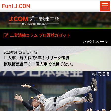
二宮清純コラム プロ野球ガゼット
バックナンバー
2019年9月27日(金)更新
巨人軍、総力戦で5年ぶりリーグ優勝
原辰徳監督曰く「個人軍では勝てない」