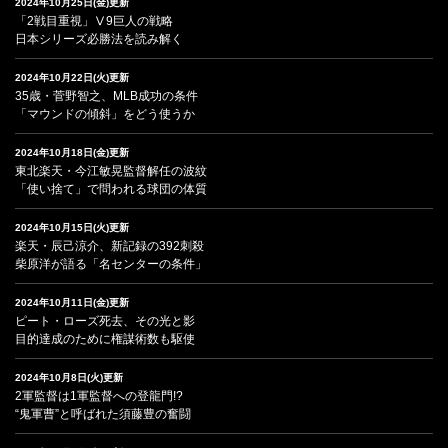
2024年10月25日(金)更新
「2戦目重視」Ⅴ9巨人の戦略
日本シリーズ必勝法を読み解く
2024年10月22日(火)更新
35歳・菅野智之、MLB成功の条件
「マウンドの傾斜」をどう使うか
2024年10月18日(金)更新
東北楽天・今江敏晃監督解任の波紋
「使い捨て」で問われる球団の体質
2024年10月15日(火)更新
楽天・辰己涼介、新記録の392刺殺
柴原洋が語る「名センターの条件」
2024年10月11日(金)更新
ピート・ローズ死去、その光と影
目的達成のために権謀術数も駆使
2024年10月8日(火)更新
2軍監督は1軍監督への登龍門!?
“鬼軍曹”と呼ばれた須藤豊の奮闘