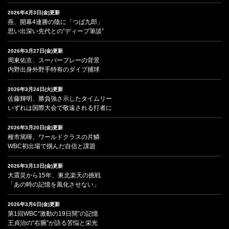
2026年4月3日(金)更新
燕、開幕4連勝の陰に「つば九郎」
思い出深い先代との“ディープ筆談”
2026年3月27日(金)更新
周東佑京、スーパープレーの背景
内野出身外野手特有のダイブ捕球
2026年3月24日(火)更新
佐藤輝明、勝負強さ示したタイムリー
いずれは国際大会で敬遠される打者に
2026年3月20日(金)更新
種市篤暉、ワールドクラスの片鱗
WBC初出場で掴んだ自信と課題
2026年3月13日(金)更新
大震災から15年、東北楽天の挑戦
「あの時の記憶を風化させない」
2026年3月6日(金)更新
第1回WBC“激動の19日間”の記憶
王貞治の“右腕”が語る苦悩と栄光