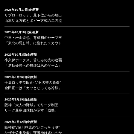
2025年10月17日(金)更新
サブローロッテ、最下位からの船出
山本功児方式とボビー方式の二刀流
2025年10月10日(金)更新
中日・松山晋也、育成初のセーブ王
「東北の隠し球」に惚れたスカウト
2025年10月3日(金)更新
小久保ホークス、苦しみの先の連覇
「逆転優勝への狼煙はあのゲーム」
2025年9月26日(金)更新
千葉ロッテ益田直也“不名誉の負傷”
金田正一は「カッとなっても冷静」
2025年9月19日(金)更新
阪神「大人の野球」でリーグ制圧
リーグ最多四球数が示す「成熟」
2025年9月12日(金)更新
阪神祝V藤川球児の“いごっそう魂”
なぜ土佐出身者に守護神は多いのか