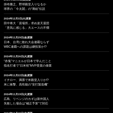
掛布雅之、野球殿堂入りなるか
球界の「今太閤」の“薄給”伝説
2024年12月3日(火)更新
田中将大「居場所」求め楽天退団
「意気に感じる」大エースの不憫
2024年11月29日(金)更新
日本、台湾に敗れ大会連覇ならず
WBC連覇への課題は継投策か!?
2024年11月26日(火)更新
“赤鬼”マニエルが日本で学んだこと
指名打者で“日米初”MVP受賞の偉業
2024年11月22日(金)更新
イチロー、満票で米殿堂入りか!?
米に衝撃、高性能の“安打製造機”
2024年11月19日(火)更新
広島、リベンジのカギは新外国人
失敗した場合は“補正予算”で対応