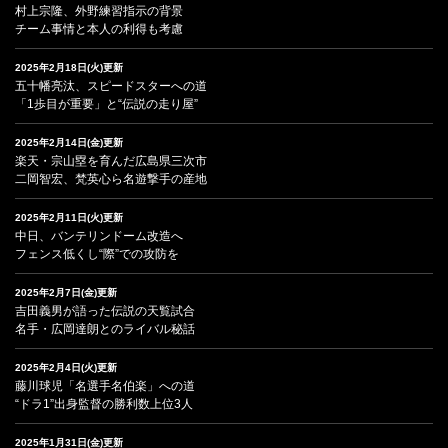
村上宗隆、外野練習指示の背景
チーム事情と本人の利得も考慮
2025年2月18日(火)更新
五十幡亮汰、スピードスターへの道
「1歩目が重要」と“伝説の走り屋”
2025年2月14日(金)更新
楽天・宗山塁を育んだ広島県三次市
二岡智宏、梵英心ら名遊撃手の産地
2025年2月11日(火)更新
中日、バンテリンドーム改造へ
フェンス低くし“際”での攻防を
2025年2月7日(金)更新
吉田義男が語った伝説の天覧試合
名手・広岡達朗とのライバル秘話
2025年2月4日(火)更新
藤川球児「名選手名伯楽」への道
“ドラ1”出身監督の勝利数上位3人
2025年1月31日(金)更新