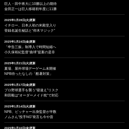
巨人・田中将大に10勝以上の期待
金田正一は巨人移籍初年度に11勝
2025年1月28日(火)更新
イチロー、日本人初の米殿堂入り
登録名誕生秘話と“仰木マジック”
2025年1月24日(金)更新
「申告三振」制導入で時間短縮へ
小久保裕紀監督“曲球”提案の是非
2025年1月21日(火)更新
夏場、屋外球場デーゲーム未開催
NPB待ったなしの「酷暑対策」
2025年1月17日(金)更新
プロ野球選手を襲う“寝違え”リスク
和田毅は“オーダーメイド枕”で対応
2025年1月14日(火)更新
NPB、ピッチャー出身監督が半数
ノムさん“投手NG”発言も今や昔
2025年1月10日(金)更新