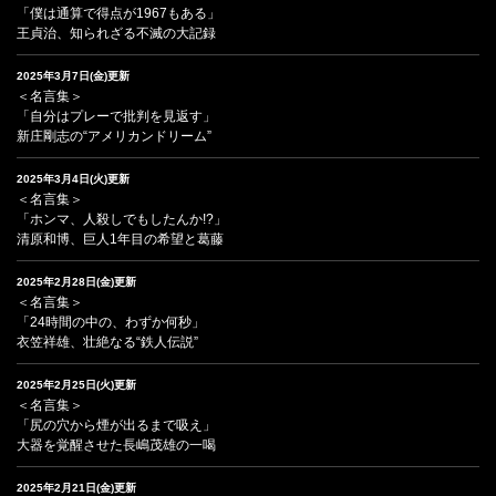
「僕は通算で得点が1967もある」
王貞治、知られざる不滅の大記録
2025年3月7日(金)更新
＜名言集＞
「自分はプレーで批判を見返す」
新庄剛志の“アメリカンドリーム”
2025年3月4日(火)更新
＜名言集＞
「ホンマ、人殺しでもしたんか!?」
清原和博、巨人1年目の希望と葛藤
2025年2月28日(金)更新
＜名言集＞
「24時間の中の、わずか何秒」
衣笠祥雄、壮絶なる“鉄人伝説”
2025年2月25日(火)更新
＜名言集＞
「尻の穴から煙が出るまで吸え」
大器を覚醒させた長嶋茂雄の一喝
2025年2月21日(金)更新