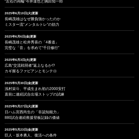
“左右の両輪”今井達也と隅田知一郎
2025年6月10日(火)更新
長嶋茂雄はなぜ勝負強かったのか
ミスター流“メンタルトレ”の効力
2025年6月6日(金)更新
長嶋茂雄と松井秀喜の「4番道」
完璧な「音」を求めて“千日修行”
2025年6月3日(火)更新
広島“交流戦弱者”返上なるか!?
カギ握るファビアンとモンテロ
2025年5月30日(金)更新
浅村栄斗、平成生まれ初の2000安打
直前に連続試合出場ストップの試練
2025年5月27日(火)更新
日ハム宮西尚生の「非認知能力」
880試合連続救援登板記録の価値
2025年5月23日(金)更新
巨人・坂本勇人、復活への条件