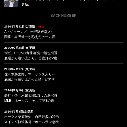
更新。
BACK NUMBER
2026年7月31日(金)更新
NEW
A・ジョーンズ、米野球殿堂入り
闘将・星野仙一が称えたチーム愛
2026年7月24日(金)更新
“独立リーグの出世頭”角中勝也引退
底辺から這い上がり、首位打者2度
2026年7月17日(金)更新
佐々木麟太郎、マーリンズ入りへ
底辺から這い上がったM・ピアザ
2026年7月10日(金)更新
豪打・佐々木麟太郎に3つの選択肢
MLB、ホークス、そして第3の道
2026年7月3日(金)更新
ホークス栗原陵矢、自己最多の22号
スイング軌道体得でホームラン急増