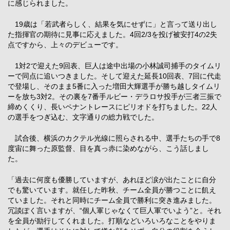
に感じられました。
19歳は「若武者らしく、結果を気にせずに」と言って送り出し
た指揮官の期待に見事に応えました。4回2/3を投げ被安打4の2失
点ですから、上々のデビューです。
1対2で迎えた9回表、巨人は途中出場の小林誠司捕手のタイムリ
ーで同点に追いつきました。そして迎えた延長10回表、7回に代走
で登場し、そのまま5番に入った増田大輝選手が勝ち越しタイムリ
ーを放ち3対2。その裏を7番手ルビー・デラロサ投手が三者三振で
締めくくり、長いペナントレースにピリオドを打ちました。22人
の選手をつぎ込む、文字通りの総力戦でした。
試合後、横浜のカクテル光線に照らされる中、選手たちの手で8
度宙に舞った原監督、目を真っ赤に染めながら、こう話しまし
た。
「過去に何度も優勝していますが、あれほど涙が出たことに自分
でも驚いています。就任した昨秋、チーム全員が勝つことに飢え
ていました。それと同時にチーム全員で勝利に突き進みました。
冗談ぽく言いますが、“個人軍じゃなくて巨人軍でいよう”と。それ
を全員が励行してくれました。打順などいろいろなことをやりま