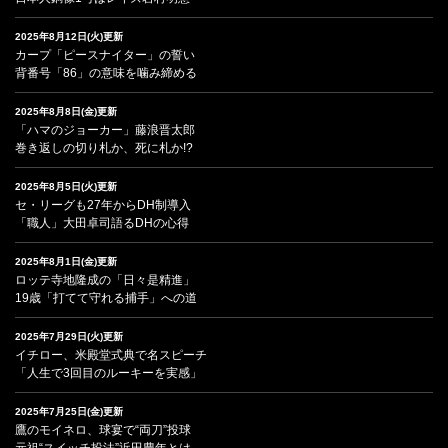
2025年8月12日(火)更新
カープ「ピースナイター」の誓い
背番号「86」の意味を噛み締める
2025年8月8日(金)更新
「ハマのジョーカー」藤浪晋太郎
巻き返しの切り札か、死に札か!?
2025年8月5日(火)更新
セ・リーグも27年からDH制導入
「職人」大田卓司語るDHの心得
2025年8月1日(金)更新
ロッテ寺地隆成の「日々是精進」
19歳「打てて守れる捕手」への道
2025年7月29日(火)更新
イチロー、米殿堂式典で名スピーチ
「人生で3回目のルーキーを実感」
2025年7月25日(金)更新
鷹のモイネロ、球宴で“両刀”投球
元祖“スイッチ投法”近田豊年とは