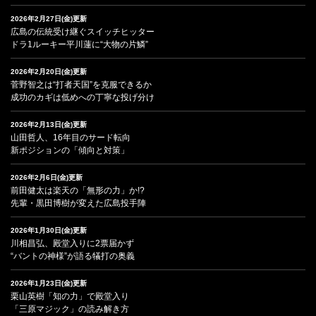
2026年2月27日(金)更新
広島の伝統受け継ぐスイッチヒッター
ドラ1ルーキー平川蓮に“大物の片鱗”
2026年2月20日(金)更新
菅野智之は“打者天国”を克服できるか
成功のカギは低めへの丁寧な投げ分け
2026年2月13日(金)更新
山田哲人、16年目のサード転向
新ポジションの「傾向と対策」
2026年2月6日(金)更新
前田健太は楽天の「無形の力」か!?
先輩・黒田博樹が変えた広島投手陣
2026年1月30日(金)更新
川相昌弘、殿堂入りに2票届かず
“バントの神様”が語る犠打の奥義
2026年1月23日(金)更新
栗山英樹「知の力」で殿堂入り
「三原マジック」の読み解き方