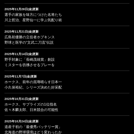
2025年11月28日(金)更新
選手の家族を味方につけた名将たち
川上哲治、星野仙一に学ぶ気配り術
2025年11月21日(金)更新
広島初優勝の立役者ホプキンス
野球と医学の“文武二刀流”伝説
2025年11月14日(金)更新
野手対象に「長嶋茂雄賞」創設
ミスターを彷彿させるプレーを
2025年11月7日(金)更新
ホークス、前年の屈辱晴らす日本一
小久保裕紀、シリーズ決めた好采配
2025年10月31日(金)更新
ホークス、サプライズの1位指名
佐々木麟太郎、日米競合の可能性
2025年10月24日(金)更新
道産子初の「最優秀バッテリー賞」
北海道の野球環境はどう変わったか