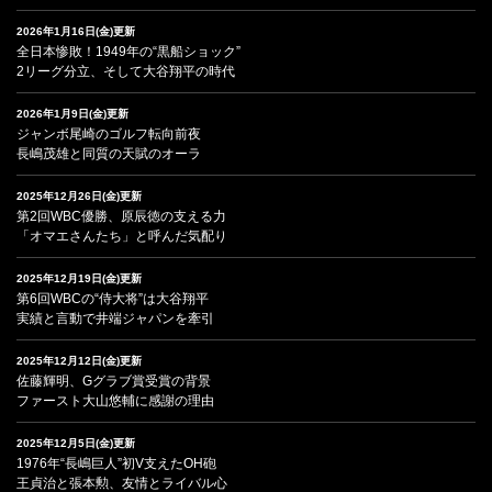
2026年1月16日(金)更新
全日本惨敗！1949年の“黒船ショック”
2リーグ分立、そして大谷翔平の時代
2026年1月9日(金)更新
ジャンボ尾崎のゴルフ転向前夜
長嶋茂雄と同質の天賦のオーラ
2025年12月26日(金)更新
第2回WBC優勝、原辰徳の支える力
「オマエさんたち」と呼んだ気配り
2025年12月19日(金)更新
第6回WBCの“侍大将”は大谷翔平
実績と言動で井端ジャパンを牽引
2025年12月12日(金)更新
佐藤輝明、Gグラブ賞受賞の背景
ファースト大山悠輔に感謝の理由
2025年12月5日(金)更新
1976年“長嶋巨人”初V支えたOH砲
王貞治と張本勲、友情とライバル心