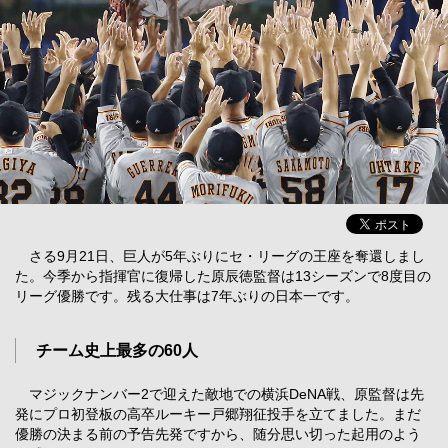
さる9月21日、巨人が5年ぶりにセ・リーグの王座を奪還しまし
た。今季から指揮官に復帰した原辰徳監督は13シーズンで8度目の
リーグ優勝です。残る大仕事は7年ぶりの日本一です。
チーム史上最多の60人
マジックナンバー2で迎えた敵地での横浜DeNA戦、原監督は先
発にプロ初登板の高卒ルーキー戸郷翔征投手を立てました。まだ
優勝の決まる前の予告先発ですから、随分思い切った起用のよう