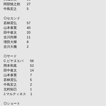
阿部慎之助 27
中島宏之 5
◎セカンド
若林晃弘 57
山本泰寛 40
田中俊太 20
吉川尚輝 11
増田大輝 8
吉川大幾 2
◎サード
C.ビヤヌエバ 56
岡本和真 52
田中俊太 14
山本泰寛 7
若林晃弘 5
中島宏之 2
北村拓巳 1
J.マルティネス 1
◎ショート