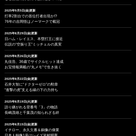
2025年9月5日(金)更新
打率2割台での首位打者出現か!?
76年の吉岡悟はノーマークで載冠
2025年8月29日(金)更新
日ハム・レイエス、本塁打王に接近
伝説の“空振り王”ミッチェルの真実
2025年8月26日(火)更新
丸佳浩、36歳でサイクルヒット達成
お宝情報満載の“丸メモ”で生き抜く
2025年8月22日(金)更新
石井大智に“ドクターゼロ”の勲章
“進撃の虎”支える縁の下の力持ち
2025年8月19日(火)更新
語り継がれる背番号「3」の物語
長嶋茂雄と千葉茂の知られざる絆
2025年8月15日(金)更新
イチロー、永久欠番＆銅像の偉業
日本人銅像1号はレイズ岩村明憲