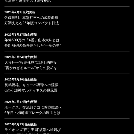
江夏豊と角盈男の“3連投秘話”
2025年7月1日(火)更新
佐藤輝明、本塁打王への成長曲線
好調支える25年版コンパクト打法
2025年6月27日(金)更新
年俸500万の「4番」山本大斗とは
長距離砲の条件充たした“千葉の星”
2025年6月24日(火)更新
大谷翔平“報復死球”に紳士的態度
“書かれざるルール”からの脱却を
2025年6月20日(金)更新
長嶋茂雄、キューバ野球への憧憬
Gの守護神マルティネスの原風景
2025年6月17日(火)更新
ホークス、交流戦テコに首位戦線へ
6年目・柳町達ブレークの理由とは
2025年6月13日(金)更新
ライオンズ“投手王国”復活へ雄叫び