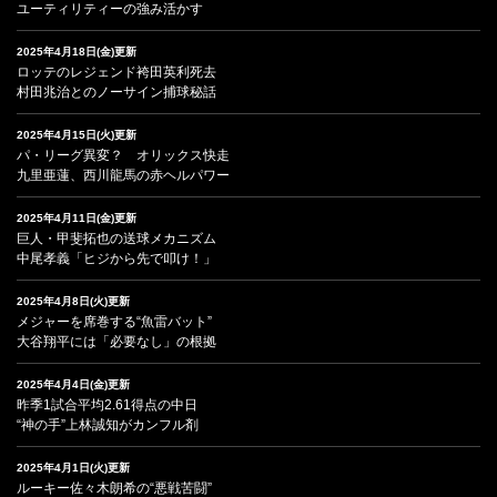
ユーティリティーの強み活かす
2025年4月18日(金)更新
ロッテのレジェンド袴田英利死去
村田兆治とのノーサイン捕球秘話
2025年4月15日(火)更新
パ・リーグ異変？ オリックス快走
九里亜蓮、西川龍馬の赤ヘルパワー
2025年4月11日(金)更新
巨人・甲斐拓也の送球メカニズム
中尾孝義「ヒジから先で叩け！」
2025年4月8日(火)更新
メジャーを席巻する“魚雷バット”
大谷翔平には「必要なし」の根拠
2025年4月4日(金)更新
昨季1試合平均2.61得点の中日
“神の手”上林誠知がカンフル剤
2025年4月1日(火)更新
ルーキー佐々木朗希の“悪戦苦闘”