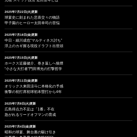
2025年7月22日(火)更新
球宴史に刻まれた悲喜交々の物語
甲子園のヒーロー太田幸司の苦悩
2025年7月18日(金)更新
中日・細川成也“マルティネス討ち”
浮上のカギ握る現役ドラフト出世頭
2025年7月15日(火)更新
ホークス近藤健介、巻き返しへ狼煙
“小さな大打者”門田博光の打撃哲学
2025年7月11日(金)更新
オリックス来田涼斗に本格化の予感
衝撃の初打席初球初本塁打から4年
2025年7月8日(火)更新
広島得点力不足は「1番」不在
急がれるリードオフマンの育成
2025年7月4日(金)更新
昭和の球宴、舞台裏の駆け引き