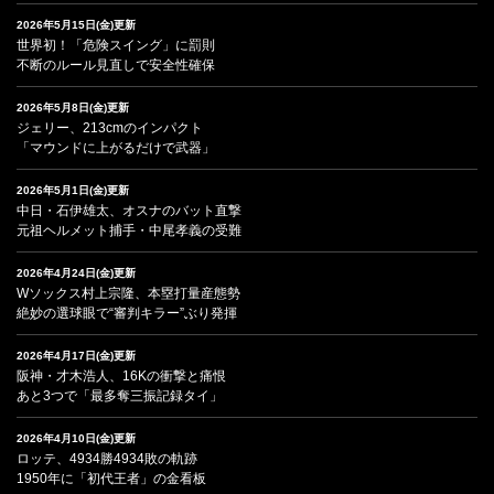
2026年5月15日(金)更新
世界初！「危険スイング」に罰則
不断のルール見直しで安全性確保
2026年5月8日(金)更新
ジェリー、213cmのインパクト
「マウンドに上がるだけで武器」
2026年5月1日(金)更新
中日・石伊雄太、オスナのバット直撃
元祖ヘルメット捕手・中尾孝義の受難
2026年4月24日(金)更新
Wソックス村上宗隆、本塁打量産態勢
絶妙の選球眼で“審判キラー”ぶり発揮
2026年4月17日(金)更新
阪神・才木浩人、16Kの衝撃と痛恨
あと3つで「最多奪三振記録タイ」
2026年4月10日(金)更新
ロッテ、4934勝4934敗の軌跡
1950年に「初代王者」の金看板