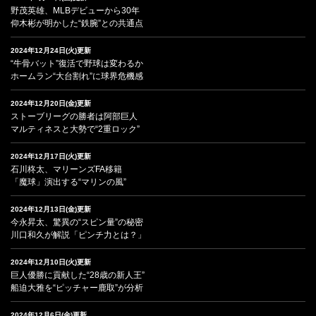
野茂英雄、MLBデビューから30年
仰木彬が明かした“鉄腕”との共通点
2024年12月24日(火)更新
“牛骨バット”復活で野球は変わるか
ホームラン“大台割れ”に球界危機感
2024年12月20日(金)更新
ストーブリーグの勝者は阿部巨人
マルティネスと大勢で“2重ロック”
2024年12月17日(火)更新
石川柊太、マリーンズFA移籍
「魔球」演出する“マリンの風”
2024年12月13日(金)更新
今永昇太、驚異の“スピン量”の秘密
川口和久が解説「ピンチ力とは？」
2024年12月10日(火)更新
巨人優勝に貢献した“28歳の新人王”
船迫大雅を“ピッチャー鹿取”が分析
2024年12月6日(金)更新