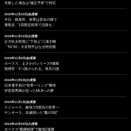
失敗した場合は“補正予算”で対応
2024年11月15日(金)更新
中日・根尾昂、来季は背水の陣で
鹿島忠「1回限定投球で活路を」
2024年11月12日(火)更新
正力松太郎賞に“下剋上”三浦大輔
「50-50」大谷翔平はなぜ特別賞
2024年11月8日(金)更新
ホークス、まさかのシリーズ4連敗
指揮官「3つ負けられる」発言の謎
2024年11月5日(火)更新
日本選手初の“世界一リング”獲得
伊良部秀輝が語ったMLBへの夢
2024年11月1日(金)更新
ドジャース、敵地で8度目の世界一
ヤンキース、自滅招いた“魔の5回”
2024年10月29日(火)更新
ホークス“横綱相撲”で敵地2連勝