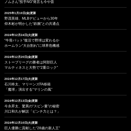
ノムさん“投手NG”発言も今や昔
2025年1月10日(金)更新
野茂英雄、MLBデビューから30年
仰木彬が明かした“鉄腕”との共通点
2024年12月24日(火)更新
“牛骨バット”復活で野球は変わるか
ホームラン“大台割れ”に球界危機感
2024年12月20日(金)更新
ストーブリーグの勝者は阿部巨人
マルティネスと大勢で“2重ロック”
2024年12月17日(火)更新
石川柊太、マリーンズFA移籍
「魔球」演出する“マリンの風”
2024年12月13日(金)更新
今永昇太、驚異の“スピン量”の秘密
川口和久が解説「ピンチ力とは？」
2024年12月10日(火)更新
巨人優勝に貢献した“28歳の新人王”