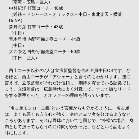
（南海－広島－巨人）
中村紀洋 打撃コーチ・48歳
（近鉄－ドジャース－オリックス－中日－東北楽天－横浜
DeNA）
森野将彦 打撃コーチ・43歳
（中日）
荒木雅博 内野守備走塁コーチ・44歳
（中日）
大西崇之 外野守備走塁コーチ・50歳
（中日－巨人）
西山コーチ以外の7人は立浪新監督を含め全員中日OBです。な
るほど、西山コーチが「アウェー」と言うのもわかります。逆に
言えば、立浪監督がそれだけ信頼し、期待を寄せている証拠でし
ょう。立浪監督は「広島時代によく対戦して、すごく嫌なリード
をする選手だった」とオファーの理由を語っています。
“名古屋モンロー主義”という言葉からも分かるように、名古屋
は、よくも悪くも自立心が強く、身内とヨソ者を分けるようなと
ころがあります。それは野球においても同じで、“外様”の場合、身
内として扱ってもらうのに時間がかかった、などという話をよく
耳にします。