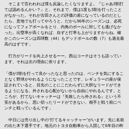
そこまで言われれば僕も反論したくなりますよ。『じゃあ3割打
てば認めるんかい？』と。それまで、僕は1度も3割を打ったこと
がなかった。それが古田さんとの評価の差になっているのだとし
たら、意地でも打ってやろうと。だから96年のシーズンは、必死
になってフォアボールをとり、内角のボールに対しても逃げなか
った。出塁率が高くなれば、自ずと打率も上がりますからね。確
かこのシーズンは四球数（44）もデッドボールの数（7）も過去最
高のはずです」
打力がリードを向上させるーー。西山コーチはそうも語ってい
ます。それは次の理由に依ります。
「僕が3割を打って良かったなと思ったのは、ベンチを気にするこ
となく野球がやれるようになったことです。レギュラーの座が保
証されていると、目先のことにこだわらずに大胆なリードができ
るようになる。外される心配がないから自由にやれるんです。と
ころが、打てないキャッチーは『失敗したら外される』という不
安があるから、思い切ったリードができない。相手と戦う前にベ
ンチと戦っているんです」
中日には売り出し中の“打てるキャッチャー”がいます。先に名前
の出た木下選手です。地元のトヨタ自動車から入団して6年目の昨