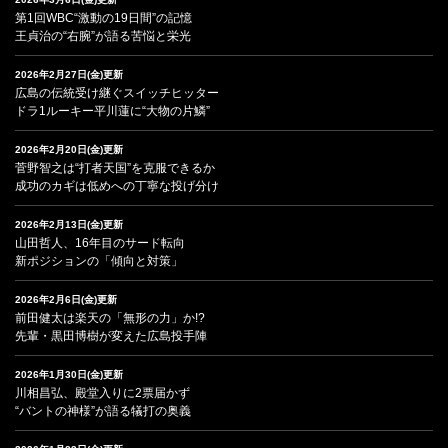
第1回WBC“激動の19日間”の記憶
王貞治の“右腕”が語る苦悩と栄光
2026年2月27日(金)更新
広島の伝統受け継ぐスイッチヒッター
ドラ1ルーキー平川蓮に“大物の片鱗”
2026年2月20日(金)更新
菅野智之は“打者天国”を克服できるか
成功のカギは低めへの丁寧な投げ分け
2026年2月13日(金)更新
山田哲人、16年目のサード転向
新ポジションの「傾向と対策」
2026年2月6日(金)更新
前田健太は楽天の「無形の力」か!?
先輩・黒田博樹が変えた広島投手陣
2026年1月30日(金)更新
川相昌弘、殿堂入りに2票届かず
“バントの神様”が語る犠打の奥義