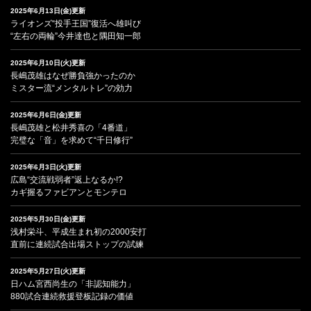
2025年6月13日(金)更新
ライオンズ“投手王国”復活へ雄叫び
“左右の両輪”今井達也と隅田知一郎
2025年6月10日(火)更新
長嶋茂雄はなぜ勝負強かったのか
ミスター流“メンタルトレ”の効力
2025年6月6日(金)更新
長嶋茂雄と松井秀喜の「4番道」
完璧な「音」を求めて“千日修行”
2025年6月3日(火)更新
広島“交流戦弱者”返上なるか!?
カギ握るファビアンとモンテロ
2025年5月30日(金)更新
浅村栄斗、平成生まれ初の2000安打
直前に連続試合出場ストップの試練
2025年5月27日(火)更新
日ハム宮西尚生の「非認知能力」
880試合連続救援登板記録の価値