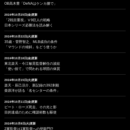
OB高木豊「DeNAはケンカ腰で」
2024年10月25日(金)更新
「2戦目重視」Ⅴ9巨人の戦略
日本シリーズ必勝法を読み解く
2024年10月22日(火)更新
35歳・菅野智之、MLB成功の条件
「マウンドの傾斜」をどう使うか
2024年10月18日(金)更新
東北楽天・今江敏晃監督解任の波紋
「使い捨て」で問われる球団の体質
2024年10月15日(火)更新
楽天・辰己涼介、新記録の392刺殺
柴原洋が語る「名センターの条件」
2024年10月11日(金)更新
ピート・ローズ死去、その光と影
目的達成のために権謀術数も駆使
2024年10月8日(火)更新
2軍監督は1軍監督への登龍門!?