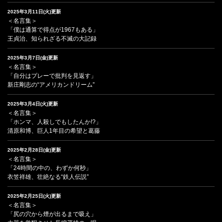
2025年3月11日(火)更新
＜名言集＞
「僕は通算で得点が1967もある」
王貞治、知られざる不滅の大記録
2025年3月7日(金)更新
＜名言集＞
「自分はプレーで批判を見返す」
新庄剛志の“アメリカンドリーム”
2025年3月4日(火)更新
＜名言集＞
「ホンマ、人殺しでもしたんか!?」
清原和博、巨人1年目の希望と葛藤
2025年2月28日(金)更新
＜名言集＞
「24時間の中の、わずか何秒」
衣笠祥雄、壮絶なる“鉄人伝説”
2025年2月25日(火)更新
＜名言集＞
「尻の穴から煙が出るまで吸え」