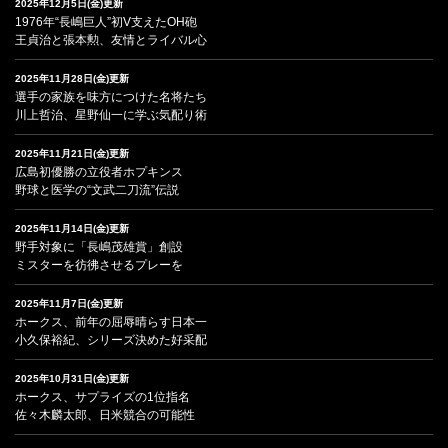
2025年12月5日(金)更新
1976年“長嶋巨人”初V支えたOH砲
王貞治と張本勲、友情とライバル心
2025年11月28日(金)更新
選手の家族を味方につけた名将たち
川上哲治、星野仙一に学ぶ気配り術
2025年11月21日(金)更新
広島初優勝の立役者ホプキンス
野球と医学の“文武二刀流”伝説
2025年11月14日(金)更新
野手対象に「長嶋茂雄賞」創設
ミスターを彷彿させるプレーを
2025年11月7日(金)更新
ホークス、前年の屈辱晴らす日本一
小久保裕紀、シリーズ決めた好采配
2025年10月31日(金)更新
ホークス、サプライズの1位指名
佐々木麟太郎、日米競合の可能性