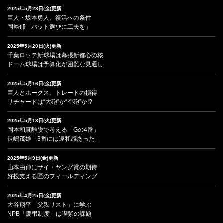
2025年5月23日(金)更新
巨人・坂本勇人、復活への条件
岡﨑郁「バット選びに工夫を」
2025年5月20日(火)更新
千葉ロッテ新球場は幕張新都心の核
ドーム球場は予算化が困難な見通し
2025年5月16日(金)更新
巨人とホークス、トレードの損得
リチャードは“大砲”か“空砲”か!?
2025年5月13日(火)更新
岡本和真離脱で考える「Gの4番」
長嶋茂雄「3番には違和感あった」
2025年5月9日(金)更新
山本由伸にサイ・ヤング賞の期待
好投支える匠のフィールディング
2025年4月25日(金)更新
大谷翔平「父親リスト」に学ぶ
NPB「慶弔制度」は喫緊の課題