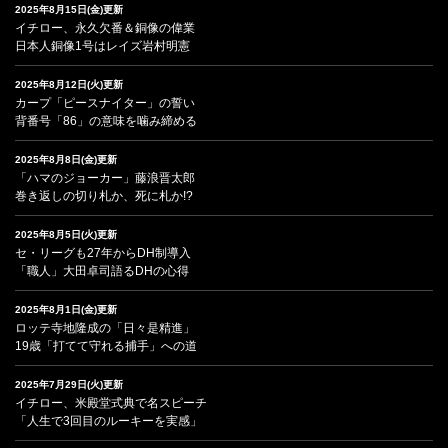
2025年8月15日(金)更新
イチロー、永久欠番＆銅像の偉業
日本人銅像1号はレイズ岩村明憲
2025年8月12日(火)更新
カープ「ピースナイター」の誓い
背番号「86」の意味を噛み締める
2025年8月8日(金)更新
「ハマのジョーカー」藤浪晋太郎
巻き返しの切り札か、死に札か!?
2025年8月5日(火)更新
セ・リーグも27年からDH制導入
「職人」大田卓司語るDHの心得
2025年8月1日(金)更新
ロッテ寺地隆成の「日々是精進」
19歳「打てて守れる捕手」への道
2025年7月29日(火)更新
イチロー、米殿堂式典で名スピーチ
「人生で3回目のルーキーを実感」