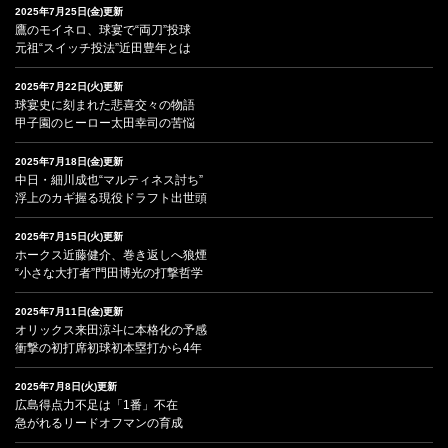
2025年7月25日(金)更新
鷹のモイネロ、球宴で“両刀”投球
元祖“スイッチ投法”近田豊年とは
2025年7月22日(火)更新
球宴史に刻まれた悲喜交々の物語
甲子園のヒーロー太田幸司の苦悩
2025年7月18日(金)更新
中日・細川成也“マルティネス討ち”
浮上のカギ握る現役ドラフト出世頭
2025年7月15日(火)更新
ホークス近藤健介、巻き返しへ狼煙
“小さな大打者”門田博光の打撃哲学
2025年7月11日(金)更新
オリックス来田涼斗に本格化の予感
衝撃の初打席初球初本塁打から4年
2025年7月8日(火)更新
広島得点力不足は「1番」不在
急がれるリードオフマンの育成