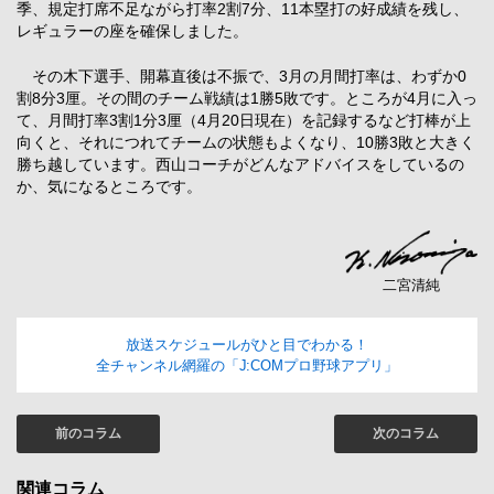
季、規定打席不足ながら打率2割7分、11本塁打の好成績を残し、
レギュラーの座を確保しました。
その木下選手、開幕直後は不振で、3月の月間打率は、わずか0
割8分3厘。その間のチーム戦績は1勝5敗です。ところが4月に入っ
て、月間打率3割1分3厘（4月20日現在）を記録するなど打棒が上
向くと、それにつれてチームの状態もよくなり、10勝3敗と大きく
勝ち越しています。西山コーチがどんなアドバイスをしているの
か、気になるところです。
二宮清純
放送スケジュールがひと目でわかる！
全チャンネル網羅の「J:COMプロ野球アプリ」
前のコラム
次のコラム
関連コラム