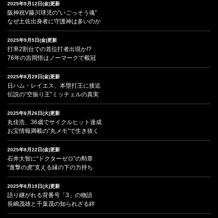
2025年9月12日(金)更新
阪神祝V藤川球児の“いごっそう魂”
なぜ土佐出身者に守護神は多いのか
2025年9月5日(金)更新
打率2割台での首位打者出現か!?
76年の吉岡悟はノーマークで載冠
2025年8月29日(金)更新
日ハム・レイエス、本塁打王に接近
伝説の“空振り王”ミッチェルの真実
2025年8月26日(火)更新
丸佳浩、36歳でサイクルヒット達成
お宝情報満載の“丸メモ”で生き抜く
2025年8月22日(金)更新
石井大智に“ドクターゼロ”の勲章
“進撃の虎”支える縁の下の力持ち
2025年8月19日(火)更新
語り継がれる背番号「3」の物語
長嶋茂雄と千葉茂の知られざる絆