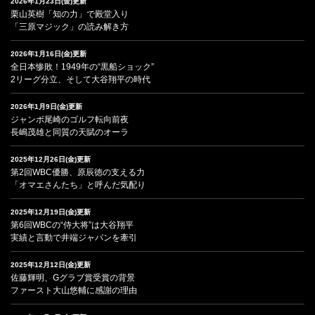
2026年1月23日(金)更新
栗山英樹「知の力」で殿堂入り
「三原マジック」の読み解き方
2026年1月16日(金)更新
全日本惨敗！1949年の“黒船ショック”
2リーグ分立、そして大谷翔平の時代
2026年1月9日(金)更新
ジャンボ尾崎のゴルフ転向前夜
長嶋茂雄と同質の天賦のオーラ
2025年12月26日(金)更新
第2回WBC優勝、原辰徳の支える力
「オマエさんたち」と呼んだ気配り
2025年12月19日(金)更新
第6回WBCの“侍大将”は大谷翔平
実績と言動で井端ジャパンを牽引
2025年12月12日(金)更新
佐藤輝明、Gグラブ賞受賞の背景
ファースト大山悠輔に感謝の理由