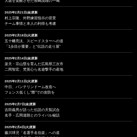
大器を覚醒させた長嶋茂雄の一喝
2025年2月21日(金)更新
村上宗隆、外野練習指示の背景
チーム事情と本人の利得も考慮
2025年2月18日(火)更新
五十幡亮汰、スピードスターへの道
「1歩目が重要」と“伝説の走り屋”
2025年2月14日(金)更新
楽天・宗山塁を育んだ広島県三次市
二岡智宏、梵英心ら名遊撃手の産地
2025年2月11日(火)更新
中日、バンテリンドーム改造へ
フェンス低くし“際”での攻防を
2025年2月7日(金)更新
吉田義男が語った伝説の天覧試合
名手・広岡達朗とのライバル秘話
2025年2月4日(火)更新
藤川球児「名選手名伯楽」への道