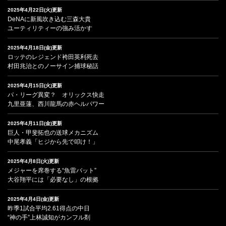
2025年4月22日(火)更新
DeNAに新風吹き込む三森大貴
ユーティリティーの強み活かす
2025年4月18日(金)更新
ロッテのレジェンド袴田英利死去
村田兆治とのノーサイン捕球秘話
2025年4月15日(火)更新
パ・リーグ異変？ オリックス快走
九里亜蓮、西川龍馬の赤ヘルパワー
2025年4月11日(金)更新
巨人・甲斐拓也の送球メカニズム
中尾孝義「ヒジから先で叩け！」
2025年4月8日(火)更新
メジャーを席巻する“魚雷バット”
大谷翔平には「必要なし」の根拠
2025年4月4日(金)更新
昨季1試合平均2.61得点の中日
“神の手”上林誠知がカンフル剤