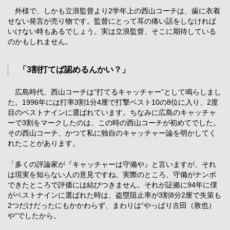
外様で、しかも立浪監督より2学年上の西山コーチは、歯に衣着
せない発言が売り物です。監督にとって耳の痛い話をしなければ
いけない時もあるでしょう。実は立浪監督、そこに期待している
のかもしれません。
「3割打てば認めるんかい？」
広島時代、西山コーチは“打てるキャッチャー”として鳴らしまし
た。1996年には打率3割1分4厘で打撃ベスト10の8位に入り、2度
目のベストナインに選ばれています。ちなみに広島のキャッチャ
ーで3割をマークしたのは、この時の西山コーチが初めてでした。
その西山コーチ、かつて私に独自のキャッチャー論を明かしてく
れたことがあります。
「多くの評論家が『キャッチャーは守備や』と言いますが、それ
は現実を知らない人の意見ですね。実際のところ、守備がナンボ
できたところで評価には結びつきません。それが証拠に94年に僕
がベストナインに選ばれた時は、盗塁阻止率が3割8分2厘で失策も
2つだけだったにもかかわらず、まわりは“やっぱり古田（敦也）
や”でしたから。