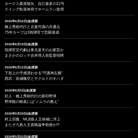
ホークス栗原陵矢、自己最多の22号
スイング軌道体得でホームラン急増
2026年6月26日(金)更新
橋上秀樹代行と古葉竹識の共通点
75年カープは3指揮官で悲願達成
2026年6月19日(金)更新
指揮官交代劇は東北楽天のお家芸か
まさかのロッテ吉井理人前監督招聘
2026年6月12日(金)更新
下剋上の予感漂わせる“守護神左腕”
西武・岩城颯空とヤクルトのキハダ
2026年6月5日(金)更新
巨人・橋上秀樹代行の新ID野球
野球観の根底には“ノムラの教え”
2026年5月29日(金)更新
村上宗隆、MLB新人王候補に浮上
またぞろ新人王資格論争勃発か!?
2026年5月22日(金)更新