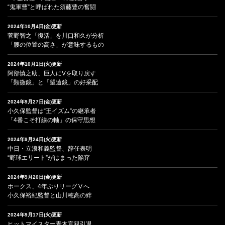
“鬼軍曹”と呼ばれた須藤豊の奮闘
2024年10月4日(金)更新
菅野智之「復活」を川口和久が分析
「腰の位置の高さ」が意味するもの
2024年10月1日(火)更新
阿部慎之助、巨人にVを取り戻す
「顕微鏡」と「望遠鏡」の好采配
2024年9月27日(金)更新
小久保監督は“王イズム”の継承者
「4番こそ打線の軸」の保守思想
2024年9月24日(火)更新
中日・立浪和義監督、辞任表明
“野球エリート”がはまった陥穽
2024年9月20日(金)更新
ホークス、4年ぶりリーグⅤへ
小久保裕紀監督と山川穂高の絆
2024年9月17日(火)更新
ヒットマイスター青木宣親引退