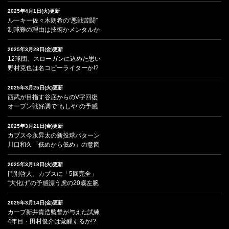
2025年4月1日(火)更新
ルーキー佐々木朗希の“悪戦苦闘”
制球難の理由は技術かメンタルか
2025年3月28日(金)更新
12球団、スローガンに込めた思い
野村克也は名コピーライターか!?
2025年3月25日(火)更新
西武が目指す谷底からのV字回復
オープン戦好調で“もしや”の予感
2025年3月21日(金)更新
カブス今永昇太の新投球パターン
川口和久「低めから低め」の意図
2025年3月18日(火)更新
門別啓人、カブスに「5回完全」
“大化け”の予感漂う虎の20歳左腕
2025年3月14日(金)更新
カープ新井貴浩監督が与えた試練
4年目・田村俊介は覚醒するか!?