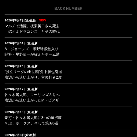
BACK NUMBER
2026年8月7日(金)更新
NEW
マルチで活躍。板東英二さん死去
「燃えよドラゴンズ」とその時代
2026年7月31日(金)更新
A・ジョーンズ、米野球殿堂入り
闘将・星野仙一が称えたチーム愛
2026年7月24日(金)更新
“独立リーグの出世頭”角中勝也引退
底辺から這い上がり、首位打者2度
2026年7月17日(金)更新
佐々木麟太郎、マーリンズ入りへ
底辺から這い上がったM・ピアザ
2026年7月10日(金)更新
豪打・佐々木麟太郎に3つの選択肢
MLB、ホークス、そして第3の道
2026年7月3日(金)更新