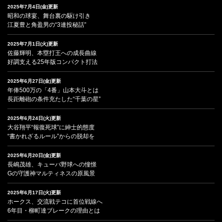
2025年7月4日(金)更新
昭和の球宴、舞台裏の駆け引き
江夏豊と角盈男の“3連投秘話”
2025年7月1日(火)更新
佐藤輝明、本塁打王への成長曲線
好調支える25年版コンパクト打法
2025年6月27日(金)更新
年俸500万の「4番」山本大斗とは
長距離砲の条件充たした“千葉の星”
2025年6月24日(火)更新
大谷翔平“報復死球”に紳士的態度
“書かれざるルール”からの脱却を
2025年6月20日(金)更新
長嶋茂雄、キューバ野球への憧憬
Gの守護神マルティネスの原風景
2025年6月17日(火)更新
ホークス、交流戦テコに首位戦線へ
6年目・柳町達ブレークの理由とは