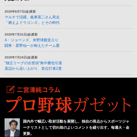
2026年8月7日(金)更新
マルチで活躍。板東英二さん死去
「燃えよドラゴンズ」とその時代
2026年7月31日(金)更新
A・ジョーンズ、米野球殿堂入り
闘将・星野仙一が称えたチーム愛
2026年7月24日(金)更新
“独立リーグの出世頭”角中勝也引退
底辺から這い上がり、首位打者2度
国内外で幅広い取材活動を展開し、独自の視点からスポーツジャ
ーナリストとして切れ味のよいコメントを繰り出す。毎週火・金
更新。