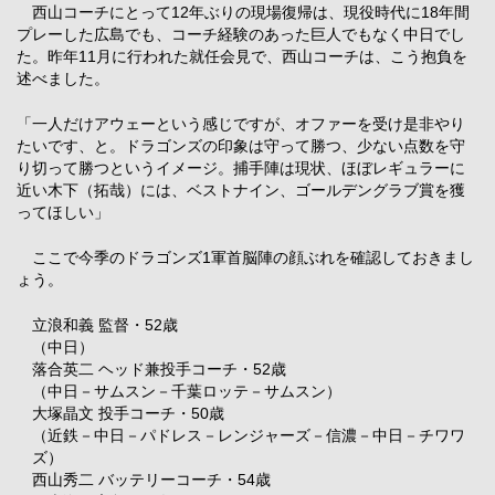
西山コーチにとって12年ぶりの現場復帰は、現役時代に18年間
プレーした広島でも、コーチ経験のあった巨人でもなく中日でし
た。昨年11月に行われた就任会見で、西山コーチは、こう抱負を
述べました。
「一人だけアウェーという感じですが、オファーを受け是非やり
たいです、と。ドラゴンズの印象は守って勝つ、少ない点数を守
り切って勝つというイメージ。捕手陣は現状、ほぼレギュラーに
近い木下（拓哉）には、ベストナイン、ゴールデングラブ賞を獲
ってほしい」
ここで今季のドラゴンズ1軍首脳陣の顔ぶれを確認しておきまし
ょう。
立浪和義 監督・52歳
（中日）
落合英二 ヘッド兼投手コーチ・52歳
（中日－サムスン－千葉ロッテ－サムスン）
大塚晶文 投手コーチ・50歳
（近鉄－中日－パドレス－レンジャーズ－信濃－中日－チワワ
ズ）
西山秀二 バッテリーコーチ・54歳