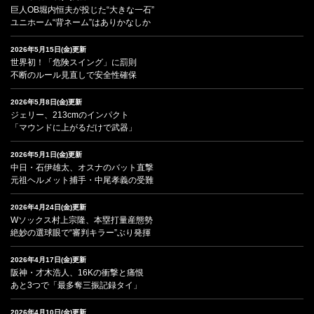
巨人OB堀内恒夫が投じた“大きな一石”
ユニホーム“背ネーム”はありかなしか
2026年5月15日(金)更新
世界初！「危険スイング」に罰則
不断のルール見直しで安全性確保
2026年5月8日(金)更新
ジェリー、213cmのインパクト
「マウンドに上がるだけで武器」
2026年5月1日(金)更新
中日・石伊雄太、オスナのバット直撃
元祖ヘルメット捕手・中尾孝義の受難
2026年4月24日(金)更新
Wソックス村上宗隆、本塁打量産態勢
絶妙の選球眼で“審判キラー”ぶり発揮
2026年4月17日(金)更新
阪神・才木浩人、16Kの衝撃と痛恨
あと3つで「最多奪三振記録タイ」
2026年4月10日(金)更新