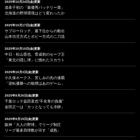
2025年10月24日(金)更新
道産子初の「最優秀バッテリー賞」
北海道の野球環境はどう変わったか
2025年10月17日(金)更新
サブローロッテ、最下位からの船出
山本功児方式とボビー方式の二刀流
2025年10月10日(金)更新
中日・松山晋也、育成初のセーブ王
「東北の隠し球」に惚れたスカウト
2025年10月3日(金)更新
小久保ホークス、苦しみの先の連覇
「逆転優勝への狼煙はあのゲーム」
2025年9月26日(金)更新
千葉ロッテ益田直也“不名誉の負傷”
金田正一は「カッとなっても冷静」
2025年9月19日(金)更新
阪神「大人の野球」でリーグ制圧
リーグ最多四球数が示す「成熟」