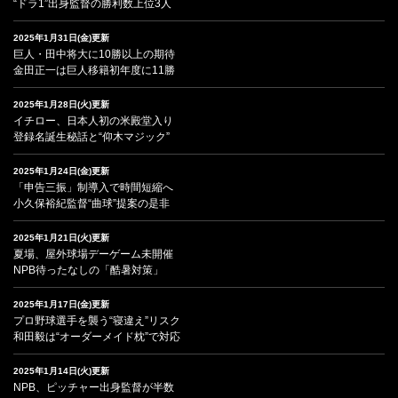
“ドラ1”出身監督の勝利数上位3人
2025年1月31日(金)更新
巨人・田中将大に10勝以上の期待
金田正一は巨人移籍初年度に11勝
2025年1月28日(火)更新
イチロー、日本人初の米殿堂入り
登録名誕生秘話と“仰木マジック”
2025年1月24日(金)更新
「申告三振」制導入で時間短縮へ
小久保裕紀監督“曲球”提案の是非
2025年1月21日(火)更新
夏場、屋外球場デーゲーム未開催
NPB待ったなしの「酷暑対策」
2025年1月17日(金)更新
プロ野球選手を襲う“寝違え”リスク
和田毅は“オーダーメイド枕”で対応
2025年1月14日(火)更新
NPB、ピッチャー出身監督が半数