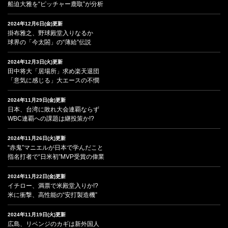
船迫大雅を“ピッチャー鹿取”が分析
2024年12月6日(金)更新
掛布雅之、野球殿堂入りなるか
球界の「今太閤」の“薄給”伝説
2024年12月3日(火)更新
田中将大「居場所」求め楽天退団
「意気に感じる」大エースの不憫
2024年11月29日(金)更新
日本、台湾に敗れ大会連覇ならず
WBC連覇への課題は継投策か!?
2024年11月26日(火)更新
“赤鬼”マニエルが日本で学んだこと
指名打者で“日米初”MVP受賞の偉業
2024年11月22日(金)更新
イチロー、満票で米殿堂入りか!?
米に衝撃、高性能の“安打製造機”
2024年11月19日(火)更新
広島、リベンジのカギは新外国人