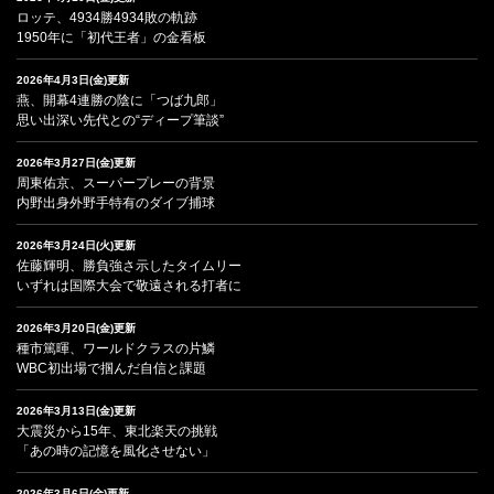
ロッテ、4934勝4934敗の軌跡
1950年に「初代王者」の金看板
2026年4月3日(金)更新
燕、開幕4連勝の陰に「つば九郎」
思い出深い先代との“ディープ筆談”
2026年3月27日(金)更新
周東佑京、スーパープレーの背景
内野出身外野手特有のダイブ捕球
2026年3月24日(火)更新
佐藤輝明、勝負強さ示したタイムリー
いずれは国際大会で敬遠される打者に
2026年3月20日(金)更新
種市篤暉、ワールドクラスの片鱗
WBC初出場で掴んだ自信と課題
2026年3月13日(金)更新
大震災から15年、東北楽天の挑戦
「あの時の記憶を風化させない」
2026年3月6日(金)更新