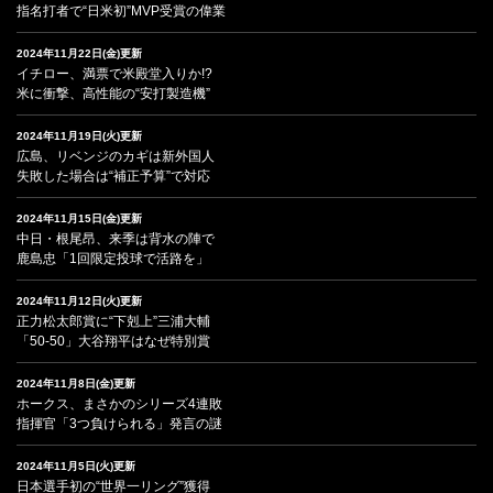
指名打者で“日米初”MVP受賞の偉業
2024年11月22日(金)更新
イチロー、満票で米殿堂入りか!?
米に衝撃、高性能の“安打製造機”
2024年11月19日(火)更新
広島、リベンジのカギは新外国人
失敗した場合は“補正予算”で対応
2024年11月15日(金)更新
中日・根尾昂、来季は背水の陣で
鹿島忠「1回限定投球で活路を」
2024年11月12日(火)更新
正力松太郎賞に“下剋上”三浦大輔
「50-50」大谷翔平はなぜ特別賞
2024年11月8日(金)更新
ホークス、まさかのシリーズ4連敗
指揮官「3つ負けられる」発言の謎
2024年11月5日(火)更新
日本選手初の“世界一リング”獲得