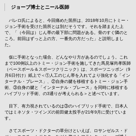
ジョーブ博士とニール医師
バレロ氏によると、今回痛めた箇所は、2018年10月にトミー・
ジョン手術を受けた箇所とは別だそうです。それを踏まえた上
で、「（今回は）じん帯の最下部に問題がある。骨のすぐ隣のと
ころ。前回はずっと上の方、一番先の方だった」と説明しまし
た。
仮に手術となった場合、どんなやり方があるのでしょう。これ
まで100例以上のトミー・ジョン手術を施してきた馬見塚尚孝医師
（ベースボール＆スポーツクリニック）は、スポーツニッポン（9
月6日付け）紙上で＜①人工のじん帯を入れてより強化する「イン
ターナル・ブレース」、②自身の腱を移植するトミー・ジョン手
術、③自身の腱と「インターナル・ブレース」を同時に移植する
ハイブリッド手術、の3通りが考えられる＞と述べています。
目下、有力視されているのは③のハイブリッド手術で、日本人
ではミネソタ・ツインズの前田健太投手が21年9月に受けていま
す。
さてスポーツ・ドクターの草分けといえば、ロサンゼルス・ド