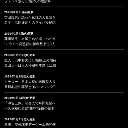
フェンス低くし“際”での攻防を
2025年2月7日(金)更新
吉田義男が語った伝説の天覧試合
名手・広岡達朗とのライバル秘話
2025年2月4日(火)更新
藤川球児「名選手名伯楽」への道
“ドラ1”出身監督の勝利数上位3人
2025年1月31日(金)更新
巨人・田中将大に10勝以上の期待
金田正一は巨人移籍初年度に11勝
2025年1月28日(火)更新
イチロー、日本人初の米殿堂入り
登録名誕生秘話と“仰木マジック”
2025年1月24日(金)更新
「申告三振」制導入で時間短縮へ
小久保裕紀監督“曲球”提案の是非
2025年1月21日(火)更新
夏場、屋外球場デーゲーム未開催