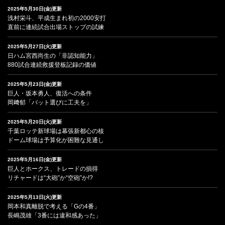
2025年5月30日(金)更新
浅村栄斗、平成生まれ初の2000安打
直前に連続試合出場ストップの試練
2025年5月27日(火)更新
日ハム宮西尚生の「非認知能力」
880試合連続救援登板記録の価値
2025年5月23日(金)更新
巨人・坂本勇人、復活への条件
岡﨑郁「バット選びに工夫を」
2025年5月20日(火)更新
千葉ロッテ新球場は幕張新都心の核
ドーム球場は予算化が困難な見通し
2025年5月16日(金)更新
巨人とホークス、トレードの損得
リチャードは“大砲”か“空砲”か!?
2025年5月13日(火)更新
岡本和真離脱で考える「Gの4番」
長嶋茂雄「3番には違和感あった」