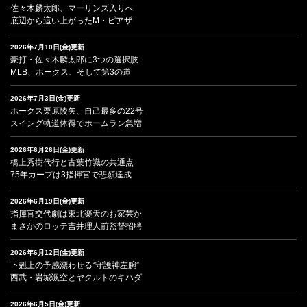
佐々木麟太郎、マーリンズ入りへ
底辺から這い上がったM・ピアザ
2026年7月10日(金)更新
豪打・佐々木麟太郎に3つの選択肢
MLB、ホークス、そして第3の道
2026年7月3日(金)更新
ホークス栗原陵矢、自己最多の22号
スイング軌道体得でホームラン急増
2026年6月26日(金)更新
橋上秀樹代行と古葉竹識の共通点
75年カープは3指揮官で悲願達成
2026年6月19日(金)更新
指揮官交代劇は東北楽天のお家芸か
まさかのロッテ吉井理人前監督招聘
2026年6月12日(金)更新
下剋上の予感漂わせる“守護神左腕”
西武・岩城颯空とヤクルトのキハダ
2026年6月5日(金)更新