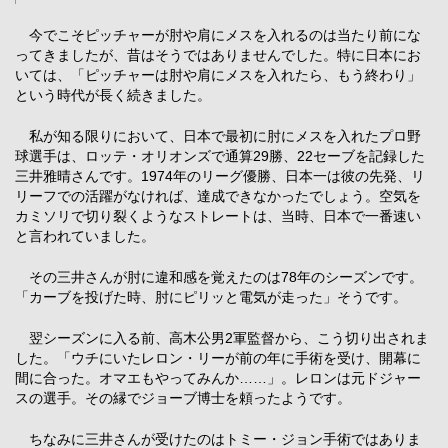
今でこそピッチャーが肘や肩にメスを入れるのは当たり前にな
ってきましたが、昔はそうではありませんでした。特に日本にお
いては、「ピッチャーは肘や肩にメスを入れたら、もう終わり」
という時代が長く続きました。
私が知る限りにおいて、日本で最初に肘にメスを入れたプロ野
球選手は、ロッテ・オリオンズで通算29勝、22セーブを記録した
三井雅晴さんです。1974年のリーグ優勝、日本一は彼の先発、リ
リーフでの活躍がなければ、達成できなかったでしょう。空気を
カミソリで切り裂くようなストレートは、当時、日本で一番速い
と言われていました。
その三井さんが肘に違和感を覚えたのは78年のシーズンです。
「カーブを投げた時、肘にピリッと電気が走った」そうです。
翌シーズンに入る前、高木公男2軍監督から、こう切り出されま
した。「ウチにいたレロン・リーが前の年に手術を受け、開幕に
間に合った。オマエもやってみんか……」。レロンは元ドジャー
スの選手。その縁でジョーブ博士を頼ったようです。
ちなみに三井さんが受けたのはトミー・ジョン手術ではありま