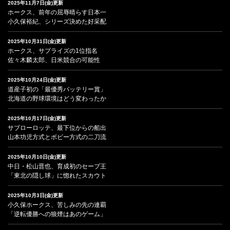
2025年11月7日(金)更新
ホークス、前年の屈辱晴らす日本一
小久保裕紀、シリーズ決めた好采配
2025年10月31日(金)更新
ホークス、サプライズの1位指名
佐々木麟太郎、日米競合の可能性
2025年10月24日(金)更新
道産子初の「最優秀バッテリー賞」
北海道の野球環境はどう変わったか
2025年10月17日(金)更新
サブローロッテ、最下位からの船出
山本功児方式とボビー方式の二刀流
2025年10月10日(金)更新
中日・松山晋也、育成初のセーブ王
「東北の隠し球」に惚れたスカウト
2025年10月3日(金)更新
小久保ホークス、苦しみの先の連覇
「逆転優勝への狼煙はあのゲーム」