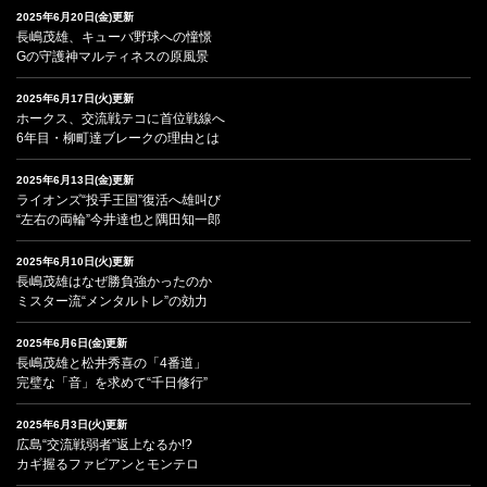
2025年6月20日(金)更新
長嶋茂雄、キューバ野球への憧憬
Gの守護神マルティネスの原風景
2025年6月17日(火)更新
ホークス、交流戦テコに首位戦線へ
6年目・柳町達ブレークの理由とは
2025年6月13日(金)更新
ライオンズ“投手王国”復活へ雄叫び
“左右の両輪”今井達也と隅田知一郎
2025年6月10日(火)更新
長嶋茂雄はなぜ勝負強かったのか
ミスター流“メンタルトレ”の効力
2025年6月6日(金)更新
長嶋茂雄と松井秀喜の「4番道」
完璧な「音」を求めて“千日修行”
2025年6月3日(火)更新
広島“交流戦弱者”返上なるか!?
カギ握るファビアンとモンテロ