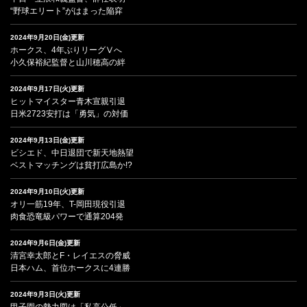
“野球エリート”がはまった陥穽
2024年9月20日(金)更新
ホークス、4年ぶりリーグⅤへ
小久保裕紀監督と山川穂高の絆
2024年9月17日(火)更新
ヒットマイスター青木宣親引退
日米2723安打は「勇気」の対価
2024年9月13日(金)更新
ビシエド、中日退団で新天地熱望
ベストマッチングは貧打広島か!?
2024年9月10日(火)更新
オリ一筋19年、T-岡田現役引退
肉食恐竜級パワーで通算204発
2024年9月6日(金)更新
清宮幸太郎とF・レイエスの脅威
日本ハム、首位ホークスに4連勝
2024年9月3日(火)更新
甲子園の勢力図は「私高公低」