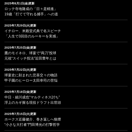
2025年8月1日(金)更新
ロッテ寺地隆成の「日々是精進」
19歳「打てて守れる捕手」への道
2025年7月29日(火)更新
イチロー、米殿堂式典で名スピーチ
「人生で3回目のルーキーを実感」
2025年7月25日(金)更新
鷹のモイネロ、球宴で“両刀”投球
元祖“スイッチ投法”近田豊年とは
2025年7月22日(火)更新
球宴史に刻まれた悲喜交々の物語
甲子園のヒーロー太田幸司の苦悩
2025年7月18日(金)更新
中日・細川成也“マルティネス討ち”
浮上のカギ握る現役ドラフト出世頭
2025年7月15日(火)更新
ホークス近藤健介、巻き返しへ狼煙
“小さな大打者”門田博光の打撃哲学