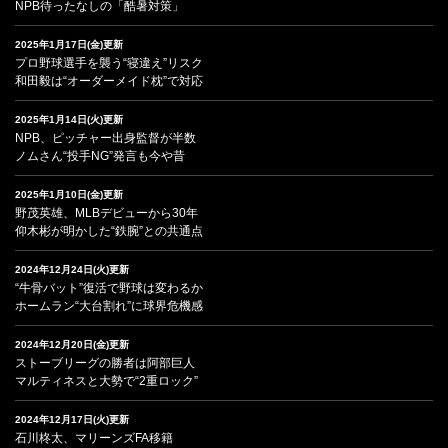
NPB待ったなしの「酷暑対策」
2025年1月17日(金)更新
プロ野球選手を襲う“寝違え”リスク
和田毅は“オーダーメイド枕”で対応
2025年1月14日(火)更新
NPB、ピッチャー出身監督が半数
ノムさん“投手NG”発言も今や昔
2025年1月10日(金)更新
野茂英雄、MLBデビューから30年
仰木彬が明かした“鉄腕”との共通点
2024年12月24日(火)更新
“牛骨バット”復活で野球は変わるか
ホームラン“大台割れ”に球界危機感
2024年12月20日(金)更新
ストーブリーグの勝者は阿部巨人
マルティネスと大勢で“2重ロック”
2024年12月17日(火)更新
石川柊太、マリーンズFA移籍