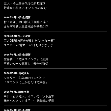
巨人・橋上秀樹代行の新ID野球
野球観の根底には“ノムラの教え”
2026年5月29日(金)更新
村上宗隆、MLB新人王候補に浮上
またぞろ新人王資格論争勃発か!?
2026年5月22日(金)更新
巨人OB堀内恒夫が投じた“大きな一石”
ユニホーム“背ネーム”はありかなしか
2026年5月15日(金)更新
世界初！「危険スイング」に罰則
不断のルール見直しで安全性確保
2026年5月8日(金)更新
ジェリー、213cmのインパクト
「マウンドに上がるだけで武器」
2026年5月1日(金)更新
中日・石伊雄太、オスナのバット直撃
元祖ヘルメット捕手・中尾孝義の受難
2026年4月24日(金)更新