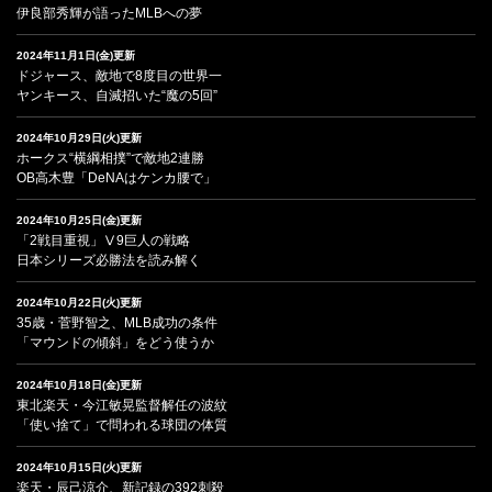
伊良部秀輝が語ったMLBへの夢
2024年11月1日(金)更新
ドジャース、敵地で8度目の世界一
ヤンキース、自滅招いた“魔の5回”
2024年10月29日(火)更新
ホークス“横綱相撲”で敵地2連勝
OB高木豊「DeNAはケンカ腰で」
2024年10月25日(金)更新
「2戦目重視」Ⅴ9巨人の戦略
日本シリーズ必勝法を読み解く
2024年10月22日(火)更新
35歳・菅野智之、MLB成功の条件
「マウンドの傾斜」をどう使うか
2024年10月18日(金)更新
東北楽天・今江敏晃監督解任の波紋
「使い捨て」で問われる球団の体質
2024年10月15日(火)更新
楽天・辰己涼介、新記録の392刺殺