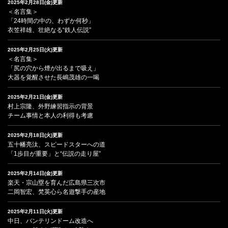
2025年2月28日(金)更新
＜名言集＞
「24時間の中の、わずか何秒」
衣笠祥雄、壮絶なる“鉄人伝説”
2025年2月25日(火)更新
＜名言集＞
「尻の穴から煙が出るまで吸え」
大器を覚醒させた長嶋茂雄の一喝
2025年2月21日(金)更新
村上宗隆、外野練習指示の背景
チーム事情と本人の利得も考慮
2025年2月18日(火)更新
五十幡亮汰、スピードスターへの道
「1歩目が重要」と“伝説の走り屋”
2025年2月14日(金)更新
楽天・宗山塁を育んだ広島県三次市
二岡智宏、梵英心ら名遊撃手の産地
2025年2月11日(火)更新
中日、バンテリンドーム改造へ