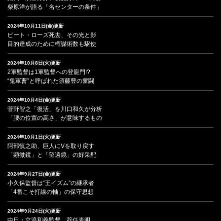
柴原洋が語る「名センターの条件」
2024年10月11日(金)更新
ピート・ローズ死去、その光と影
目的達成のために権謀術数も駆使
2024年10月8日(火)更新
2軍監督は1軍監督への登龍門!?
“鬼軍曹”と呼ばれた須藤豊の奮闘
2024年10月4日(金)更新
菅野智之「復活」を川口和久が分析
「腰の位置の高さ」が意味するもの
2024年10月1日(火)更新
阿部慎之助、巨人にVを取り戻す
「顕微鏡」と「望遠鏡」の好采配
2024年9月27日(金)更新
小久保監督は“王イズム”の継承者
「4番こそ打線の軸」の保守思想
2024年9月24日(火)更新
中日・立浪和義監督、辞任表明