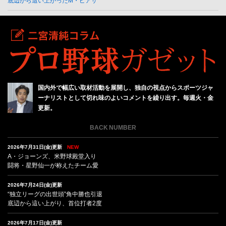
底辺から這い上がったM・ピアザ
国内外で幅広い取材活動を展開し、独自の視点からスポーツジャ
ーナリストとして切れ味のよいコメントを繰り出す。毎週火・金
更新。
BACK NUMBER
2026年7月31日(金)更新
NEW
A・ジョーンズ、米野球殿堂入り
闘将・星野仙一が称えたチーム愛
2026年7月24日(金)更新
“独立リーグの出世頭”角中勝也引退
底辺から這い上がり、首位打者2度
2026年7月17日(金)更新