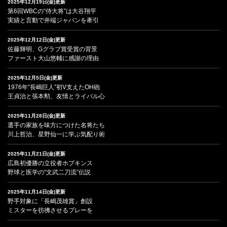
2025年12月19日(金)更新
第6回WBCの“侍大将”は大谷翔平
実績と言動で井端ジャパンを牽引
2025年12月12日(金)更新
佐藤輝明、Gグラブ賞受賞の背景
ファースト大山悠輔に感謝の理由
2025年12月5日(金)更新
1976年“長嶋巨人”初V支えたOH砲
王貞治と張本勲、友情とライバル心
2025年11月28日(金)更新
選手の家族を味方につけた名将たち
川上哲治、星野仙一に学ぶ気配り術
2025年11月21日(金)更新
広島初優勝の立役者ホプキンス
野球と医学の“文武二刀流”伝説
2025年11月14日(金)更新
野手対象に「長嶋茂雄賞」創設
ミスターを彷彿させるプレーを