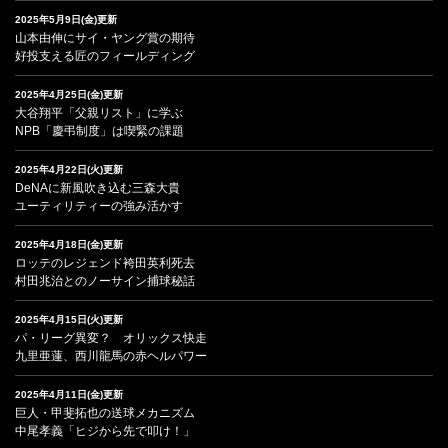
2025年5月9日(金)更新
山本由伸にサイ・ヤング賞の期待
好投支える匠のフィールディング
2025年4月25日(金)更新
大谷翔平「父親リスト」に学ぶ
NPB「慶弔制度」は喫緊の課題
2025年4月22日(火)更新
DeNAに新風吹き込む三森大貴
ユーティリティーの強み活かす
2025年4月18日(金)更新
ロッテのレジェンド袴田英利死去
村田兆治とのノーサイン捕球秘話
2025年4月15日(火)更新
パ・リーグ異変？ オリックス快走
九里亜蓮、西川龍馬の赤ヘルパワー
2025年4月11日(金)更新
巨人・甲斐拓也の送球メカニズム
中尾孝義「ヒジから先で叩け！」