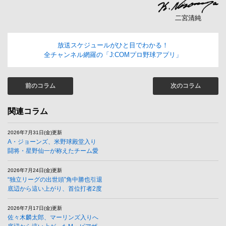
二宮清純
放送スケジュールがひと目でわかる！
全チャンネル網羅の「J:COMプロ野球アプリ」
前のコラム
次のコラム
関連コラム
2026年7月31日(金)更新
A・ジョーンズ、米野球殿堂入り
闘将・星野仙一が称えたチーム愛
2026年7月24日(金)更新
“独立リーグの出世頭”角中勝也引退
底辺から這い上がり、首位打者2度
2026年7月17日(金)更新
佐々木麟太郎、マーリンズ入りへ