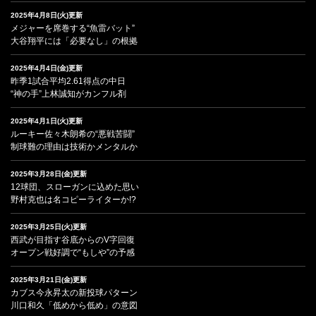
2025年4月8日(火)更新
メジャーを席巻する“魚雷バット”
大谷翔平には「必要なし」の根拠
2025年4月4日(金)更新
昨季1試合平均2.61得点の中日
“神の手”上林誠知がカンフル剤
2025年4月1日(火)更新
ルーキー佐々木朗希の“悪戦苦闘”
制球難の理由は技術かメンタルか
2025年3月28日(金)更新
12球団、スローガンに込めた思い
野村克也は名コピーライターか!?
2025年3月25日(火)更新
西武が目指す谷底からのV字回復
オープン戦好調で“もしや”の予感
2025年3月21日(金)更新
カブス今永昇太の新投球パターン
川口和久「低めから低め」の意図