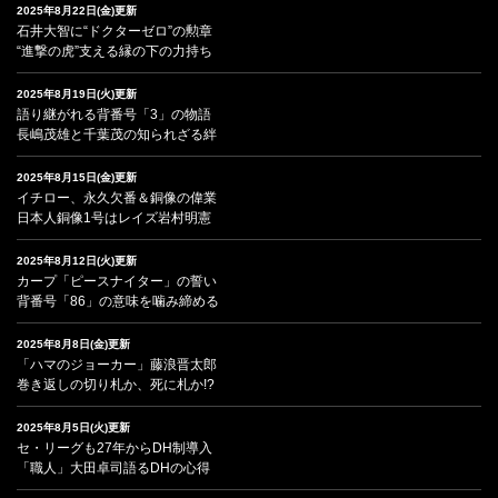
2025年8月22日(金)更新
石井大智に“ドクターゼロ”の勲章
“進撃の虎”支える縁の下の力持ち
2025年8月19日(火)更新
語り継がれる背番号「3」の物語
長嶋茂雄と千葉茂の知られざる絆
2025年8月15日(金)更新
イチロー、永久欠番＆銅像の偉業
日本人銅像1号はレイズ岩村明憲
2025年8月12日(火)更新
カープ「ピースナイター」の誓い
背番号「86」の意味を噛み締める
2025年8月8日(金)更新
「ハマのジョーカー」藤浪晋太郎
巻き返しの切り札か、死に札か!?
2025年8月5日(火)更新
セ・リーグも27年からDH制導入
「職人」大田卓司語るDHの心得