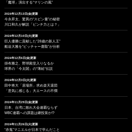
「魔球」演出する“マリンの風”
2024年12月13日(金)更新
今永昇太、驚異の“スピン量”の秘密
川口和久が解説「ピンチ力とは？」
2024年12月10日(火)更新
巨人優勝に貢献した“28歳の新人王”
船迫大雅を“ピッチャー鹿取”が分析
2024年12月6日(金)更新
掛布雅之、野球殿堂入りなるか
球界の「今太閤」の“薄給”伝説
2024年12月3日(火)更新
田中将大「居場所」求め楽天退団
「意気に感じる」大エースの不憫
2024年11月29日(金)更新
日本、台湾に敗れ大会連覇ならず
WBC連覇への課題は継投策か!?
2024年11月26日(火)更新
“赤鬼”マニエルが日本で学んだこと