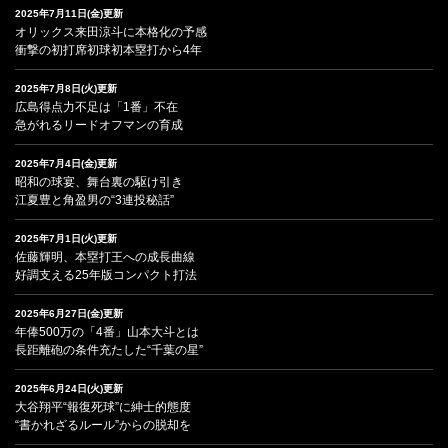
2025年7月11日(金)更新
オリックス来田涼斗に本格化の予感
衝撃の初打席初球初本塁打から4年
2025年7月8日(火)更新
広島得点力不足は「1番」不在
急がれるリードオフマンの育成
2025年7月4日(金)更新
昭和の球宴、舞台裏の駆け引き
江夏豊と角盈男の“3連投秘話”
2025年7月1日(火)更新
佐藤輝明、本塁打王への成長曲線
好調支える25年版コンパクト打法
2025年6月27日(金)更新
年俸500万の「4番」山本大斗とは
長距離砲の条件充たした“千葉の星”
2025年6月24日(火)更新
大谷翔平“報復死球”に紳士的態度
“書かれざるルール”からの脱却を