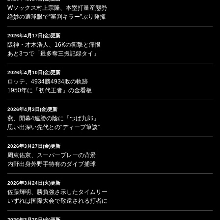
Wソックス村上宗隆、本塁打量産態勢
絶妙の選球眼で“審判キラー”ぶり発揮
2026年4月17日(金)更新
阪神・才木浩人、16Kの衝撃と痛恨
あと3つで「最多奪三振記録タイ」
2026年4月10日(金)更新
ロッテ、4934勝4934敗の軌跡
1950年に「初代王者」の金看板
2026年4月3日(金)更新
燕、開幕4連勝の陰に「つば九郎」
思い出深い先代との“ディープ筆談”
2026年3月27日(金)更新
周東佑京、スーパープレーの背景
内野出身外野手特有のダイブ捕球
2026年3月24日(火)更新
佐藤輝明、勝負強さ示したタイムリー
いずれは国際大会で敬遠される打者に
2026年3月20日(金)更新