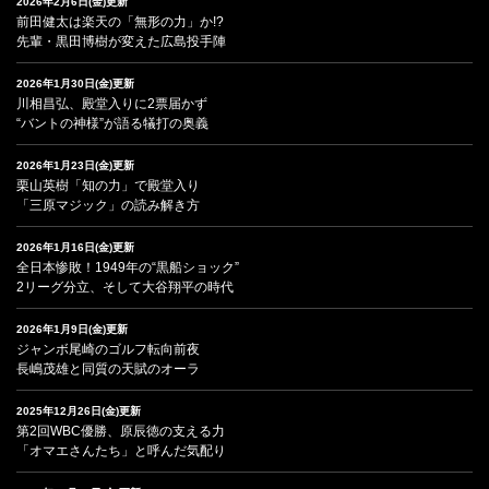
2026年2月6日(金)更新
前田健太は楽天の「無形の力」か!?
先輩・黒田博樹が変えた広島投手陣
2026年1月30日(金)更新
川相昌弘、殿堂入りに2票届かず
“バントの神様”が語る犠打の奥義
2026年1月23日(金)更新
栗山英樹「知の力」で殿堂入り
「三原マジック」の読み解き方
2026年1月16日(金)更新
全日本惨敗！1949年の“黒船ショック”
2リーグ分立、そして大谷翔平の時代
2026年1月9日(金)更新
ジャンボ尾崎のゴルフ転向前夜
長嶋茂雄と同質の天賦のオーラ
2025年12月26日(金)更新
第2回WBC優勝、原辰徳の支える力
「オマエさんたち」と呼んだ気配り