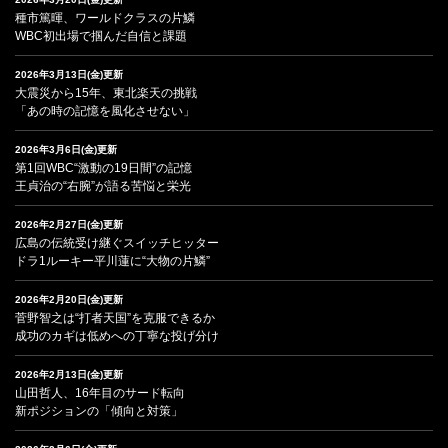
種市篤暉、ワールドクラスの片鱗
WBC初出場で掴んだ自信と課題
2026年3月13日(金)更新
大震災から15年、東北楽天の挑戦
「あの時の記憶を風化させない」
2026年3月6日(金)更新
第1回WBC“激動の19日間”の記憶
王貞治の“右腕”が語る苦悩と栄光
2026年2月27日(金)更新
広島の伝統受け継ぐスイッチヒッター
ドラ1ルーキー平川蓮に“大物の片鱗”
2026年2月20日(金)更新
菅野智之は“打者天国”を克服できるか
成功のカギは低めへの丁寧な投げ分け
2026年2月13日(金)更新
山田哲人、16年目のサード転向
新ポジションの「傾向と対策」