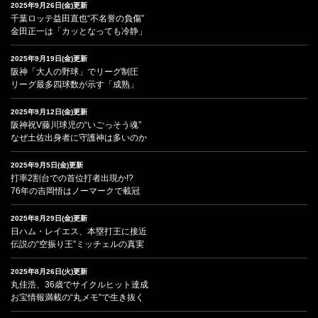
2025年9月26日(金)更新
千葉ロッテ益田直也“不名誉の負傷”
金田正一は「カッとなっても冷静」
2025年9月19日(金)更新
阪神「大人の野球」でリーグ制圧
リーグ最多四球数が示す「成熟」
2025年9月12日(金)更新
阪神祝V藤川球児の“いごっそう魂”
なぜ土佐出身者に守護神は多いのか
2025年9月5日(金)更新
打率2割台での首位打者出現か!?
76年の吉岡悟はノーマークで載冠
2025年8月29日(金)更新
日ハム・レイエス、本塁打王に接近
伝説の“空振り王”ミッチェルの真実
2025年8月26日(火)更新
丸佳浩、36歳でサイクルヒット達成
お宝情報満載の“丸メモ”で生き抜く