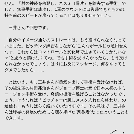
せん。「肘の神経を移動し、ネズミ（骨片）を除去する手術」で
した。無事手術は成功し、1軍のマウンドには復帰できたものの、
持ち前のスピードが戻ってくることはありませんでした。
三井さんの回想です。
「自分のイメージ通りのストレートは、もう投げられなくなって
いました。ピッチング練習をしながら“こんなボールじゃ通用せん
なァ、これからはコントロールと変化球で生きていくしかないな
ァ”と思うと情けなくてね。でも手術を受けんかったら、もう投げ
られなかったでしょう。はりにお灸にマッサージ、何をやっても
ダメでしたから……」
とはいえ、もし三井さんが勇気を出して手術を受けなければ、
その後先輩の村田兆治さんがジョーブ博士の元で日本人初のトミ
ー・ジョン手術を受け、奇蹟の復活を遂げることはなかったでし
ょう。そうなれば「ピッチャーは腕にメスを入れたら終わり」の
迷信も、もうしばらく続いていたはずです。その意味で、三井さ
んは球界の発展のために右腕を捧げた“殉教者”だったということも
できます。