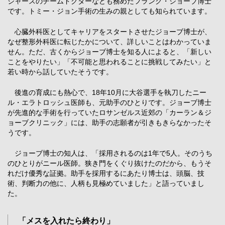
ジャースのチームドクターなども務めたフランク・ジョーブ博士
です。トミー・ジョン手術の生みの親としても知られています。
心臓外科医としてキャリアをスタートさせたジョーブ博士が、
なぜ整形外科医に転じたかについて、詳しいことはわかっていま
せん。ただ、古くからジョーブ博士を知る人によると、「新しい
ことをやりたい」「不可能と思われることに挑戦してみたい」と
若い時から話していたそうです。
後進の育成にも熱心で、18年10月に大谷選手を執刀したニー
ル・エラトロッシュ医師も、元助手のひとりです。ジョーブ博士
が先進的な手術を行っていたロサンゼルス近郊の「カーラン＆ジ
ョーブクリニック」には、助手の志願者が引きもきらなかったそ
うです。
ジョーブ博士の知人は、「採用されるのは1年で5人。そのうち
のひとりがニール医師。狭き門をくぐり抜けたのだから、もうそ
れだけ優秀な証拠。助手を採用するにあたり博士は、頭脳、技
術、判断力の他に、人柄も見極めていました」と語っていまし
た。
「メスを入れたら終わり」