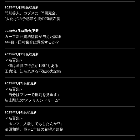
2025年3月18日(火)更新
門別啓人、カブスに「5回完全」
“大化け”の予感漂う虎の20歳左腕
2025年3月14日(金)更新
カープ新井貴浩監督が与えた試練
4年目・田村俊介は覚醒するか!?
2025年3月11日(火)更新
＜名言集＞
「僕は通算で得点が1967もある」
王貞治、知られざる不滅の大記録
2025年3月7日(金)更新
＜名言集＞
「自分はプレーで批判を見返す」
新庄剛志の“アメリカンドリーム”
2025年3月4日(火)更新
＜名言集＞
「ホンマ、人殺しでもしたんか!?」
清原和博、巨人1年目の希望と葛藤