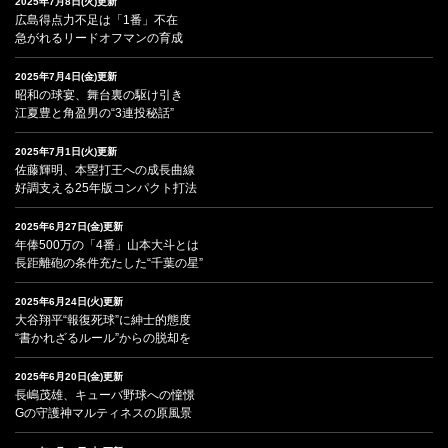
2025年7月8日(火)更新
広島得点力不足は「1番」不在
急がれるリードオフマンの育成
2025年7月4日(金)更新
昭和の球宴、舞台裏の駆け引き
江夏豊と角盈男の“3連投秘話”
2025年7月1日(火)更新
佐藤輝明、本塁打王への成長曲線
好調支える25年版コンパクト打法
2025年6月27日(金)更新
年俸500万の「4番」山本大斗とは
長距離砲の条件充たした“千葉の星”
2025年6月24日(火)更新
大谷翔平“報復死球”に紳士的態度
“書かれざるルール”からの脱却を
2025年6月20日(金)更新
長嶋茂雄、キューバ野球への憧憬
Gの守護神マルティネスの原風景