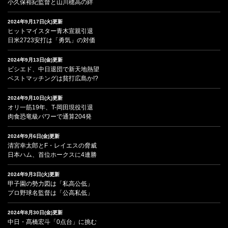
小久保裕紀監督と山川穂高の絆
2024年9月17日(火)更新
ヒットマイスター青木宣親引退
日米2723安打は「勇気」の対価
2024年9月13日(金)更新
ビシエド、中日退団で新天地熱望
ベストマッチングは貧打広島か!?
2024年9月10日(火)更新
オリ一筋19年、T-岡田現役引退
肉食恐竜級パワーで通算204発
2024年9月6日(金)更新
清宮幸太郎とF・レイエスの脅威
日本ハム、首位ホークスに4連勝
2024年9月3日(火)更新
甲子園の勢力図は「私高公低」
プロ野球名監督は「公高私低」
2024年8月30日(金)更新
中日・髙橋宏斗「0点台」に挑む