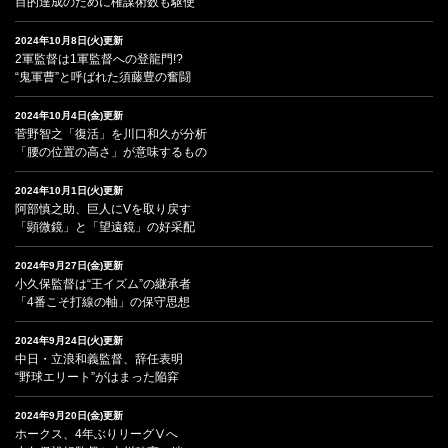
目的達成のために権謀術数も駆使
2024年10月8日(火)更新
2軍監督は1軍監督への登龍門!?
“鬼軍曹”と呼ばれた須藤豊の奮闘
2024年10月4日(金)更新
菅野智之「復活」を川口和久が分析
「腰の位置の高さ」が意味するもの
2024年10月1日(火)更新
阿部慎之助、巨人にVを取り戻す
「顕微鏡」と「望遠鏡」の好采配
2024年9月27日(金)更新
小久保監督は“王イズム”の継承者
「4番こそ打線の軸」の保守思想
2024年9月24日(火)更新
中日・立浪和義監督、辞任表明
“野球エリート”がはまった陥穽
2024年9月20日(金)更新
ホークス、4年ぶりリーグⅤへ