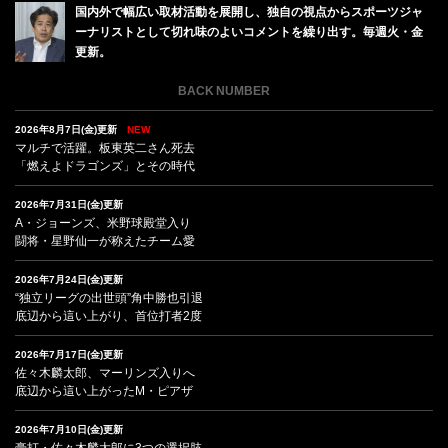
国内外で幅広い取材活動を展開し、独自の視点からスポーツジャ
ーナリストとして切れ味のよいコメントを繰り出す。毎週火・金
更新。
BACK NUMBER
2026年8月7日(金)更新
NEW
マルチで活躍。板東英二さん死去
「燃えよドラゴンズ」とその時代
2026年7月31日(金)更新
A・ジョーンズ、米野球殿堂入り
闘将・星野仙一が称えたチーム愛
2026年7月24日(金)更新
“独立リーグの出世頭”角中勝也引退
底辺から這い上がり、首位打者2度
2026年7月17日(金)更新
佐々木麟太郎、マーリンズ入りへ
底辺から這い上がったM・ピアザ
2026年7月10日(金)更新
豪打・佐々木麟太郎に3つの選択肢