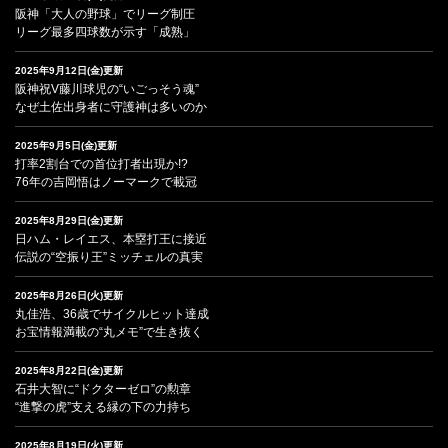
阪神「大人の野球」でリーグ制圧
リーグ最多四球数が示す「成熟」
2025年9月12日(金)更新
阪神祝V藤川球児の“いごっそう魂”
なぜ土佐出身者に守護神は多いのか
2025年9月5日(金)更新
打率2割台での首位打者出現か!?
76年の吉岡悟はノーマークで載冠
2025年8月29日(金)更新
日ハム・レイエス、本塁打王に接近
伝説の“空振り王”ミッチェルの真実
2025年8月26日(火)更新
丸佳浩、36歳でサイクルヒット達成
お宝情報満載の“丸メモ”で生き抜く
2025年8月22日(金)更新
石井大智に“ドクターゼロ”の勲章
“進撃の虎”支える縁の下の力持ち
2025年8月19日(火)更新