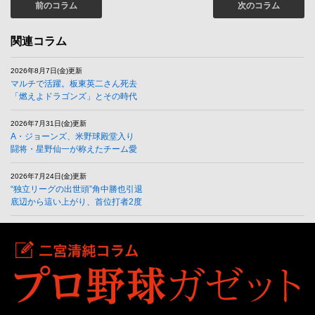
前のコラム
次のコラム
関連コラム
2026年8月7日(金)更新
マルチで活躍。板東英二さん死去
「燃えよドラゴンズ」とその時代
2026年7月31日(金)更新
A・ジョーンズ、米野球殿堂入り
闘将・星野仙一が称えたチーム愛
2026年7月24日(金)更新
“独立リーグの出世頭”角中勝也引退
底辺から這い上がり、首位打者2度