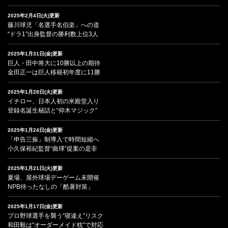
2025年2月4日(火)更新
藤川球児「名選手名伯楽」への道
“ドラ1”出身監督の勝利数上位3人
2025年1月31日(金)更新
巨人・田中将大に10勝以上の期待
金田正一は巨人移籍初年度に11勝
2025年1月28日(火)更新
イチロー、日本人初の米殿堂入り
登録名誕生秘話と“仰木マジック”
2025年1月24日(金)更新
「申告三振」制導入で時間短縮へ
小久保裕紀監督“曲球”提案の是非
2025年1月21日(火)更新
夏場、屋外球場デーゲーム未開催
NPB待ったなしの「酷暑対策」
2025年1月17日(金)更新
プロ野球選手を襲う“寝違え”リスク
和田毅は“オーダーメイド枕”で対応