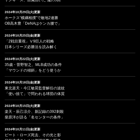
2024年10月29日(火)更新
ホークス“横綱相撲”で敵地2連勝
OB高木豊「DeNAはケンカ腰で」
2024年10月25日(金)更新
「2戦目重視」Ⅴ9巨人の戦略
日本シリーズ必勝法を読み解く
2024年10月22日(火)更新
35歳・菅野智之、MLB成功の条件
「マウンドの傾斜」をどう使うか
2024年10月18日(金)更新
東北楽天・今江敏晃監督解任の波紋
「使い捨て」で問われる球団の体質
2024年10月15日(火)更新
楽天・辰己涼介、新記録の392刺殺
柴原洋が語る「名センターの条件」
2024年10月11日(金)更新
ピート・ローズ死去、その光と影