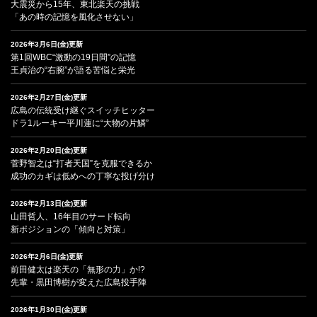
大震災から15年、東北楽天の挑戦
「あの時の記憶を風化させない」
2026年3月6日(金)更新
第1回WBC“激動の19日間”の記憶
王貞治の“右腕”が語る苦悩と栄光
2026年2月27日(金)更新
広島の伝統受け継ぐスイッチヒッター
ドラ1ルーキー平川蓮に“大物の片鱗”
2026年2月20日(金)更新
菅野智之は“打者天国”を克服できるか
成功のカギは低めへの丁寧な投げ分け
2026年2月13日(金)更新
山田哲人、16年目のサード転向
新ポジションの「傾向と対策」
2026年2月6日(金)更新
前田健太は楽天の「無形の力」か!?
先輩・黒田博樹が変えた広島投手陣
2026年1月30日(金)更新