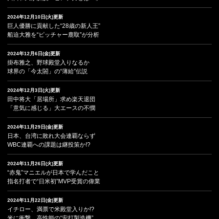
2024年12月10日(火)更新
巨人優勝に貢献した“28歳の新人王”
船迫大雅を“ピッチャー鹿取”が分析
2024年12月6日(金)更新
掛布雅之、野球殿堂入りなるか
球界の「今太閤」の“薄給”伝説
2024年12月3日(火)更新
田中将大「居場所」求め楽天退団
「意気に感じる」大エースの不憫
2024年11月29日(金)更新
日本、台湾に敗れ大会連覇ならず
WBC連覇への課題は継投策か!?
2024年11月26日(火)更新
“赤鬼”マニエルが日本で学んだこと
指名打者で“日米初”MVP受賞の偉業
2024年11月22日(金)更新
イチロー、満票で米殿堂入りか!?
米に衝撃、高性能の“安打製造機”