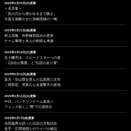
2025年2月25日(火)更新
＜名言集＞
「尻の穴から煙が出るまで吸え」
大器を覚醒させた長嶋茂雄の一喝
2025年2月21日(金)更新
村上宗隆、外野練習指示の背景
チーム事情と本人の利得も考慮
2025年2月18日(火)更新
五十幡亮汰、スピードスターへの道
「1歩目が重要」と“伝説の走り屋”
2025年2月14日(金)更新
楽天・宗山塁を育んだ広島県三次市
二岡智宏、梵英心ら名遊撃手の産地
2025年2月11日(火)更新
中日、バンテリンドーム改造へ
フェンス低くし“際”での攻防を
2025年2月7日(金)更新
吉田義男が語った伝説の天覧試合
名手・広岡達朗とのライバル秘話