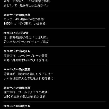
阪神・才木浩人、16Kの衝撃と痛恨
あと3つで「最多奪三振記録タイ」
2026年4月10日(金)更新
ロッテ、4934勝4934敗の軌跡
1950年に「初代王者」の金看板
2026年4月3日(金)更新
燕、開幕4連勝の陰に「つば九郎」
思い出深い先代との“ディープ筆談”
2026年3月27日(金)更新
周東佑京、スーパープレーの背景
内野出身外野手特有のダイブ捕球
2026年3月24日(火)更新
佐藤輝明、勝負強さ示したタイムリー
いずれは国際大会で敬遠される打者に
2026年3月20日(金)更新
種市篤暉、ワールドクラスの片鱗
WBC初出場で掴んだ自信と課題
2026年3月13日(金)更新