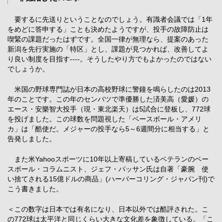
要するに先送りということなのでしょう。有識者会議では「1年
をめどに答申する」ことも決めたようですが、投手の故障防止は
喫緊の課題だったはずです。全国一律が無理なら、提案のあった
新潟を先行実施の「特区」とし、課題が見つかれば、改善してよ
り良い制度を目指す----。そうしたやり方でもよかったのではない
でしょうか。
米国の野球専門誌が日本の高校野球に警鐘を鳴らしたのは2013
年のことです。この年のセンバツで準優勝した済美高（愛媛）の
エース・安樂智大投手（現・東北楽天）は5試合に登板し、772球
を投げました。この球数を問題視した「ベースボール・アメリ
カ」は「酷使だ。メジャーの投手なら5～6週間分に相当する」と
告発しました。
また米Yahooスポーツに10年以上寄稿しているベテランのベー
スボール・コラムニスト、ジェフ・パッサン氏は自著「豪腕 使
い捨てされる15億ドルの商品」(ハーパーコリング・ジャパン刊)で
こう書きました。
＜この数字は日本では有名になり、日本以外では酷評された。こ
の772球は太平洋と同じくらい大きな文化差を象徴している。「こ