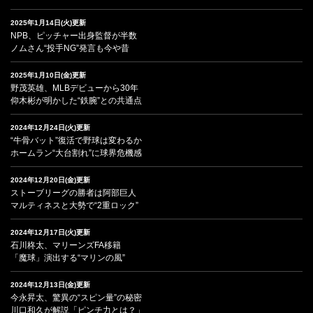
2025年1月14日(火)更新
NPB、ピッチャー出身監督が半数
ノムさん“投手NG”発言も今や昔
2025年1月10日(金)更新
野茂英雄、MLBデビューから30年
仰木彬が明かした“鉄腕”との共通点
2024年12月24日(火)更新
“牛骨バット”復活で野球は変わるか
ホームラン“大台割れ”に球界危機感
2024年12月20日(金)更新
ストーブリーグの勝者は阿部巨人
マルティネスと大勢で“2重ロック”
2024年12月17日(火)更新
石川柊太、マリーンズFA移籍
「魔球」演出する“マリンの風”
2024年12月13日(金)更新
今永昇太、驚異の“スピン量”の秘密
川口和久が解説「ピンチ力とは？」