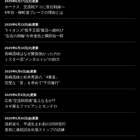
2025年6月17日(火)更新
ホークス、交流戦テコに首位戦線へ
6年目・柳町達ブレークの理由とは
2025年6月13日(金)更新
ライオンズ“投手王国”復活へ雄叫び
“左右の両輪”今井達也と隅田知一郎
2025年6月10日(火)更新
長嶋茂雄はなぜ勝負強かったのか
ミスター流“メンタルトレ”の効力
2025年6月6日(金)更新
長嶋茂雄と松井秀喜の「4番道」
完璧な「音」を求めて“千日修行”
2025年6月3日(火)更新
広島“交流戦弱者”返上なるか!?
カギ握るファビアンとモンテロ
2025年5月30日(金)更新
浅村栄斗、平成生まれ初の2000安打
直前に連続試合出場ストップの試練