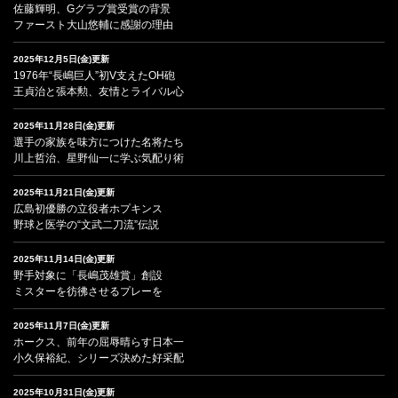
佐藤輝明、Gグラブ賞受賞の背景
ファースト大山悠輔に感謝の理由
2025年12月5日(金)更新
1976年“長嶋巨人”初V支えたOH砲
王貞治と張本勲、友情とライバル心
2025年11月28日(金)更新
選手の家族を味方につけた名将たち
川上哲治、星野仙一に学ぶ気配り術
2025年11月21日(金)更新
広島初優勝の立役者ホプキンス
野球と医学の“文武二刀流”伝説
2025年11月14日(金)更新
野手対象に「長嶋茂雄賞」創設
ミスターを彷彿させるプレーを
2025年11月7日(金)更新
ホークス、前年の屈辱晴らす日本一
小久保裕紀、シリーズ決めた好采配
2025年10月31日(金)更新