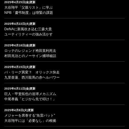
2025年4月25日(金)更新
大谷翔平「父親リスト」に学ぶ
NPB「慶弔制度」は喫緊の課題
2025年4月22日(火)更新
DeNAに新風吹き込む三森大貴
ユーティリティーの強み活かす
2025年4月18日(金)更新
ロッテのレジェンド袴田英利死去
村田兆治とのノーサイン捕球秘話
2025年4月15日(火)更新
パ・リーグ異変？ オリックス快走
九里亜蓮、西川龍馬の赤ヘルパワー
2025年4月11日(金)更新
巨人・甲斐拓也の送球メカニズム
中尾孝義「ヒジから先で叩け！」
2025年4月8日(火)更新
メジャーを席巻する“魚雷バット”
大谷翔平には「必要なし」の根拠