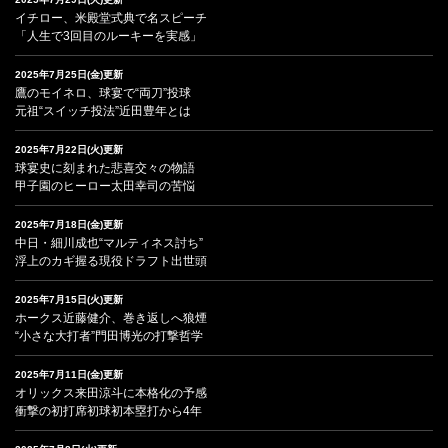
イチロー、米殿堂式典で名スピーチ
「人生で3回目のルーキーを実感」
2025年7月25日(金)更新
鷹のモイネロ、球宴で“両刀”投球
元祖“スイッチ投法”近田豊年とは
2025年7月22日(火)更新
球宴史に刻まれた悲喜交々の物語
甲子園のヒーロー太田幸司の苦悩
2025年7月18日(金)更新
中日・細川成也“マルティネス討ち”
浮上のカギ握る現役ドラフト出世頭
2025年7月15日(火)更新
ホークス近藤健介、巻き返しへ狼煙
“小さな大打者”門田博光の打撃哲学
2025年7月11日(金)更新
オリックス来田涼斗に本格化の予感
衝撃の初打席初球初本塁打から4年