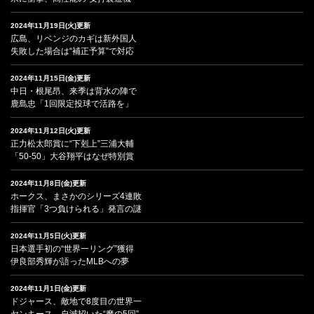
2024年11月19日(火)更新
広島、リベンジのカギは新外国人
失敗した場合は“補正予算”で対応
2024年11月15日(金)更新
中日・根尾昂、来季は背水の陣で
鹿島忠「1回限定投球で活路を」
2024年11月12日(火)更新
正力松太郎賞に“下剋上”三浦大輔
「50-50」大谷翔平はなぜ特別賞
2024年11月8日(金)更新
ホークス、まさかのシリーズ4連敗
指揮官「3つ負けられる」発言の謎
2024年11月5日(火)更新
日本選手初の“世界一リング”獲得
伊良部秀輝が語ったMLBへの夢
2024年11月1日(金)更新
ドジャース、敵地で8度目の世界一
ヤンキース、自滅招いた“魔の5回”