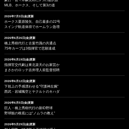
MLB、ホークス、そして第3の道
2026年7月3日(金)更新
ホークス栗原陵矢、自己最多の22号
スイング軌道体得でホームラン急増
2026年6月26日(金)更新
橋上秀樹代行と古葉竹識の共通点
75年カープは3指揮官で悲願達成
2026年6月19日(金)更新
指揮官交代劇は東北楽天のお家芸か
まさかのロッテ吉井理人前監督招聘
2026年6月12日(金)更新
下剋上の予感漂わせる“守護神左腕”
西武・岩城颯空とヤクルトのキハダ
2026年6月5日(金)更新
巨人・橋上秀樹代行の新ID野球
野球観の根底には“ノムラの教え”
2026年5月29日(金)更新