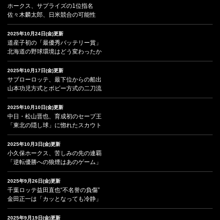
ホークス、サプライズの1位指名
佐々木麟太郎、日米競合の可能性
2025年10月24日(金)更新
道産子初の「最優秀バッテリー賞」
北海道の野球環境はどう変わったか
2025年10月17日(金)更新
サブローロッテ、最下位からの船出
山本功児方式とボビー方式の二刀流
2025年10月10日(金)更新
中日・松山晋也、育成初のセーブ王
「東北の隠し球」に惚れたスカウト
2025年10月3日(金)更新
小久保ホークス、苦しみの先の連覇
「逆転優勝への狼煙はあのゲーム」
2025年9月26日(金)更新
千葉ロッテ益田直也“不名誉の負傷”
金田正一は「カッとなっても冷静」
2025年9月19日(金)更新