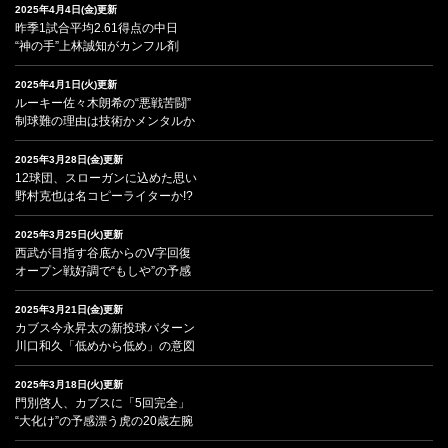
2025年4月4日(金)更新
昨季1試合平均2.61得点の中日
“神の手”上林誠知がカンフル剤
2025年4月1日(火)更新
ルーキー佐々木朗希の“悪戦苦闘”
制球難の理由は技術かメンタルか
2025年3月28日(金)更新
12球団、スローガンに込めた思い
野村克也は名コピーライターか!?
2025年3月25日(火)更新
西武が目指す谷底からのV字回復
オープン戦好調で“もしや”の予感
2025年3月21日(金)更新
カブス今永昇太の新投球パターン
川口和久「低めから低め」の意図
2025年3月18日(火)更新
門別啓人、カブスに「5回完全」
“大化け”の予感漂う虎の20歳左腕