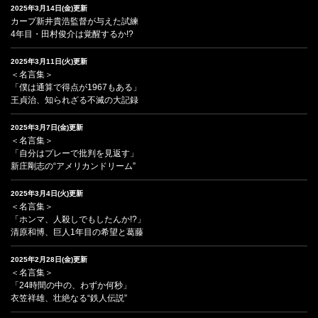
2025年3月14日(金)更新
カープ新井貴浩監督が与えた試練
4年目・田村俊介は覚醒するか!?
2025年3月11日(火)更新
＜名言集＞
「僕は通算で得点が1967もある」
王貞治、知られざる不滅の大記録
2025年3月7日(金)更新
＜名言集＞
「自分はプレーで批判を見返す」
新庄剛志の“アメリカンドリーム”
2025年3月4日(火)更新
＜名言集＞
「ホンマ、人殺しでもしたんか!?」
清原和博、巨人1年目の希望と葛藤
2025年2月28日(金)更新
＜名言集＞
「24時間の中の、わずか何秒」
衣笠祥雄、壮絶なる“鉄人伝説”