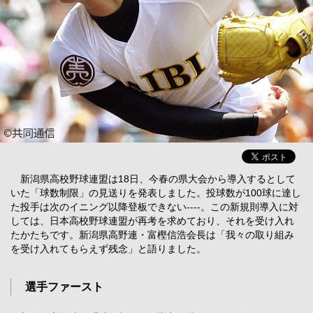
新潟県高校野球連盟は18日、今春の県大会から導入するとして
いた「球数制限」の見送りを発表しました。投球数が100球に達し
た投手は次のイニング以降登板できない----。この新規則導入に対
しては、日本高校野球連盟が再考を求めており、それを受け入れ
たかたちです。新潟県高野連・富樫信浩会長は「我々の取り組み
を受け入れてもらえず残念」と語りました。
選手ファースト