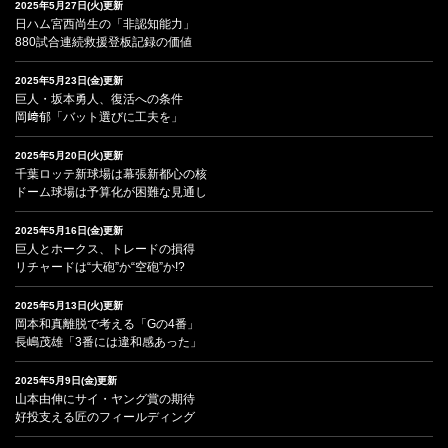
2025年5月27日(火)更新
日ハム宮西尚生の「非認知能力」
880試合連続救援登板記録の価値
2025年5月23日(金)更新
巨人・坂本勇人、復活への条件
岡﨑郁「バット選びに工夫を」
2025年5月20日(火)更新
千葉ロッテ新球場は幕張新都心の核
ドーム球場は予算化が困難な見通し
2025年5月16日(金)更新
巨人とホークス、トレードの損得
リチャードは“大砲”か“空砲”か!?
2025年5月13日(火)更新
岡本和真離脱で考える「Gの4番」
長嶋茂雄「3番には違和感あった」
2025年5月9日(金)更新
山本由伸にサイ・ヤング賞の期待
好投支える匠のフィールディング