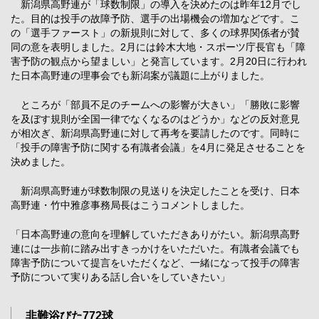
新潟県高野連が「球数制限」の導入を決めたのは昨年12月でし
た。目的は投手の故障予防、選手の出場機会の増加などです。こ
の「選手ファースト」の新規則に対して、多くの球界関係者が賛
同の意を表明しました。2月には鈴木大地・スポーツ庁長官も「障
害予防の観点から望ましい」と発言しています。2月20日に行われ
た日本高野連の理事会でも新潟案が議題に上がりました。
ところが「部員不足のチームへの影響が大きい」「勝敗に影響
を及ぼす規則が全国一律でなくなるのはどうか」などの反対意見
が相次ぎ、新潟県高野連に対して再考を要請したのです。同時に
「投手の障害予防に関する有識者会議」を4月に発足させることを
決めました。
新潟県高野連が球数制限の見送りを決定したことを受け、日本
高野連・竹中雅彦事務局長はこうコメントしました。
「日本高野連の意向を理解していただきありがたい。新潟県高野
連には一歩前に踏み出すきっかけをいただいた。有識者会議でも
障害予防について提言をいただくなど、一緒になって投手の障害
予防について実りある話し合いをしていきたい」
非難浴びた772球