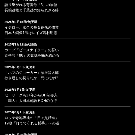
語り継がれる背番号「3」の物語
長嶋茂雄と千葉茂の知られざる絆
2025年8月15日(金)更新
イチロー、永久欠番＆銅像の偉業
日本人銅像1号はレイズ岩村明憲
2025年8月12日(火)更新
カープ「ピースナイター」の誓い
背番号「86」の意味を噛み締める
2025年8月8日(金)更新
「ハマのジョーカー」藤浪晋太郎
巻き返しの切り札か、死に札か!?
2025年8月5日(火)更新
セ・リーグも27年からDH制導入
「職人」大田卓司語るDHの心得
2025年8月1日(金)更新
ロッテ寺地隆成の「日々是精進」
19歳「打てて守れる捕手」への道
2025年7月29日(火)更新