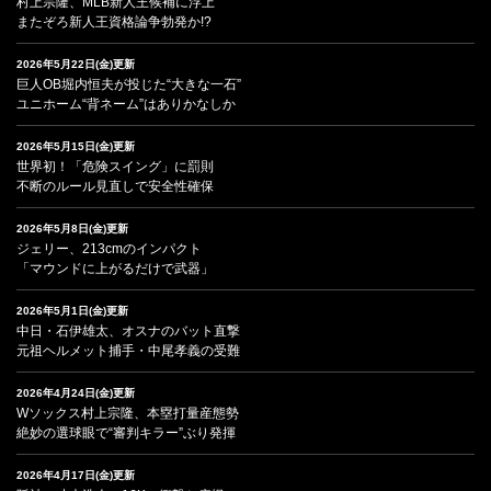
村上宗隆、MLB新人王候補に浮上
またぞろ新人王資格論争勃発か!?
2026年5月22日(金)更新
巨人OB堀内恒夫が投じた“大きな一石”
ユニホーム“背ネーム”はありかなしか
2026年5月15日(金)更新
世界初！「危険スイング」に罰則
不断のルール見直しで安全性確保
2026年5月8日(金)更新
ジェリー、213cmのインパクト
「マウンドに上がるだけで武器」
2026年5月1日(金)更新
中日・石伊雄太、オスナのバット直撃
元祖ヘルメット捕手・中尾孝義の受難
2026年4月24日(金)更新
Wソックス村上宗隆、本塁打量産態勢
絶妙の選球眼で“審判キラー”ぶり発揮
2026年4月17日(金)更新