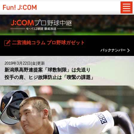
二宮清純コラム プロ野球ガゼット
バックナンバー
2019年3月22日(金)更新
新潟県高野連提案「球数制限」は先送り
投手の肩、ヒジ故障防止は「喫緊の課題」