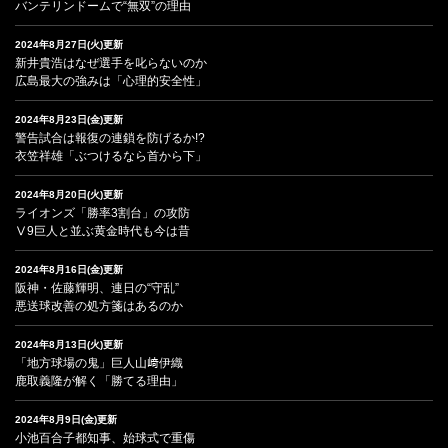
バンテリンドームで“無双”の理由
2024年8月27日(火)更新
新井貴浩はなぜ選手を叱らないのか
広島最大の強みは「心理的安全性」
2024年8月23日(金)更新
警告試合は報復の連鎖を防げるか!?
衣笠祥雄「ぶつけるなら首から下」
2024年8月20日(火)更新
ライオンズ「勝率3割台」の攻防
Ⅴ9巨人と並ぶ黄金時代も今は昔
2024年8月16日(金)更新
阪神・佐藤輝明、連日の“守乱”
悪送球改善の処方箋はあるのか
2024年8月13日(火)更新
「地方球場の鬼」巨人山﨑伊織
鹿取義隆が解く「勝てる理由」
2024年8月9日(金)更新
小池百合子都知事、始球式で重傷