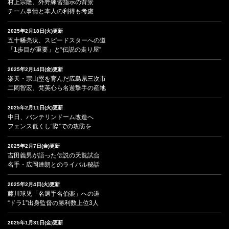
村上宗隆、外野練習指示の背景
チーム事情と本人の利得も考慮
2025年2月18日(火)更新
五十幡亮汰、スピードスターへの道
「1歩目が重要」と“伝説の走り屋”
2025年2月14日(金)更新
楽天・宗山塁を育んだ広島県三次市
二岡智宏、梵英心ら名遊撃手の産地
2025年2月11日(火)更新
中日、バンテリンドーム改造へ
フェンス低くし“際”での攻防を
2025年2月7日(金)更新
吉田義男が語った伝説の天覧試合
名手・広岡達朗とのライバル秘話
2025年2月4日(火)更新
藤川球児「名選手名伯楽」への道
“ドラ1”出身監督の勝利数上位3人
2025年1月31日(金)更新