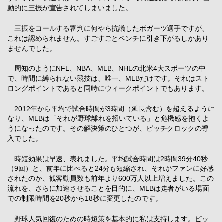
動的に三振が宣告されてしまいました。
三振をコールする審判に何やら抗議したボガーツ選手ですが、
これは認められません。すごすごとベンチに引き下がるしかあり
ませんでした。
周知のようにNFL、NBA、MLB、NHLの北米4大スポーツの中
で、時間に縛られない競技は、唯一、MLBだけです。それはスト
ロングポイントであると同時にウィークポイントでもあります。
2012年から平均で試合時間が3時間（延長含む）を超えるように
なり、MLBは「それが野球離れを招いている」と危機感を抱くよ
うになったのです。その解決策のひとつが、ピッチクロックの導
入でした。
時短効果は早速、表れました。平均試合時間は2時間39分40秒
（9回）と、前年に比べると24分も短縮され、それがファンに好感
されたのか、観客動員数も前年より600万人以上増えました。この
流れを、さらに加速させることを目的に、MLBは走者がいる場面
での制限時間を20秒から18秒に変更したのです。
野球人気回復のための時短策を基本的に私は支持します。ピッ