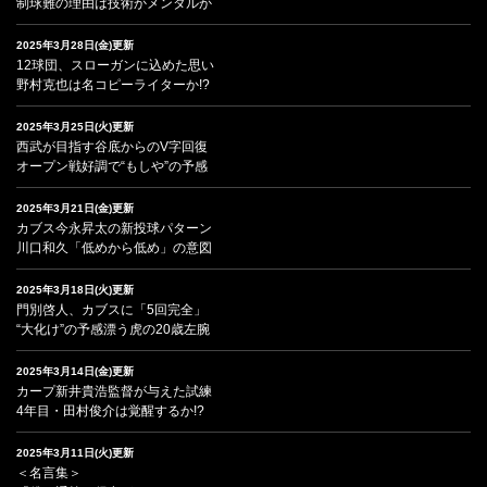
制球難の理由は技術かメンタルか
2025年3月28日(金)更新
12球団、スローガンに込めた思い
野村克也は名コピーライターか!?
2025年3月25日(火)更新
西武が目指す谷底からのV字回復
オープン戦好調で“もしや”の予感
2025年3月21日(金)更新
カブス今永昇太の新投球パターン
川口和久「低めから低め」の意図
2025年3月18日(火)更新
門別啓人、カブスに「5回完全」
“大化け”の予感漂う虎の20歳左腕
2025年3月14日(金)更新
カープ新井貴浩監督が与えた試練
4年目・田村俊介は覚醒するか!?
2025年3月11日(火)更新
＜名言集＞