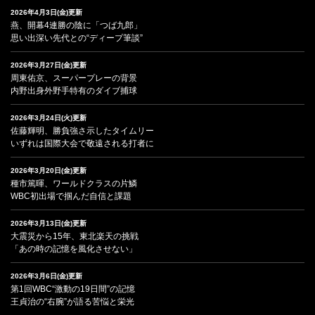
2026年4月3日(金)更新
燕、開幕4連勝の陰に「つば九郎」
思い出深い先代との“ディープ筆談”
2026年3月27日(金)更新
周東佑京、スーパープレーの背景
内野出身外野手特有のダイブ捕球
2026年3月24日(火)更新
佐藤輝明、勝負強さ示したタイムリー
いずれは国際大会で敬遠される打者に
2026年3月20日(金)更新
種市篤暉、ワールドクラスの片鱗
WBC初出場で掴んだ自信と課題
2026年3月13日(金)更新
大震災から15年、東北楽天の挑戦
「あの時の記憶を風化させない」
2026年3月6日(金)更新
第1回WBC“激動の19日間”の記憶
王貞治の“右腕”が語る苦悩と栄光