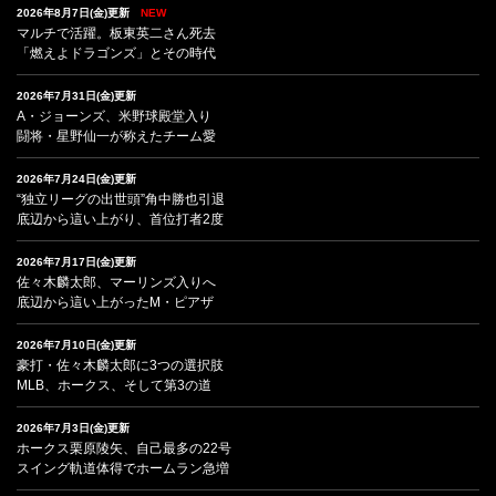
2026年8月7日(金)更新
NEW
マルチで活躍。板東英二さん死去
「燃えよドラゴンズ」とその時代
2026年7月31日(金)更新
A・ジョーンズ、米野球殿堂入り
闘将・星野仙一が称えたチーム愛
2026年7月24日(金)更新
“独立リーグの出世頭”角中勝也引退
底辺から這い上がり、首位打者2度
2026年7月17日(金)更新
佐々木麟太郎、マーリンズ入りへ
底辺から這い上がったM・ピアザ
2026年7月10日(金)更新
豪打・佐々木麟太郎に3つの選択肢
MLB、ホークス、そして第3の道
2026年7月3日(金)更新
ホークス栗原陵矢、自己最多の22号
スイング軌道体得でホームラン急増