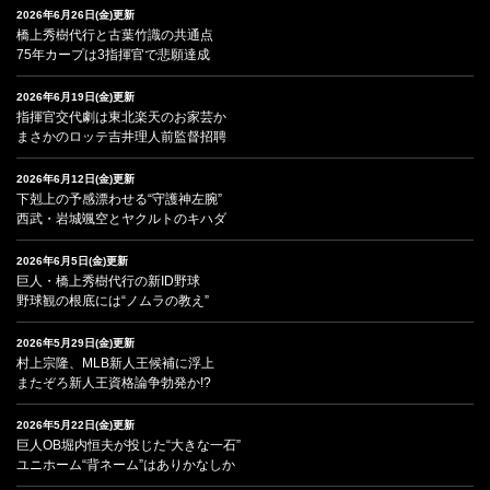
2026年6月26日(金)更新
橋上秀樹代行と古葉竹識の共通点
75年カープは3指揮官で悲願達成
2026年6月19日(金)更新
指揮官交代劇は東北楽天のお家芸か
まさかのロッテ吉井理人前監督招聘
2026年6月12日(金)更新
下剋上の予感漂わせる“守護神左腕”
西武・岩城颯空とヤクルトのキハダ
2026年6月5日(金)更新
巨人・橋上秀樹代行の新ID野球
野球観の根底には“ノムラの教え”
2026年5月29日(金)更新
村上宗隆、MLB新人王候補に浮上
またぞろ新人王資格論争勃発か!?
2026年5月22日(金)更新
巨人OB堀内恒夫が投じた“大きな一石”
ユニホーム“背ネーム”はありかなしか