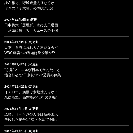
掛布雅之、野球殿堂入りなるか
球界の「今太閤」の“薄給”伝説
2024年12月3日(火)更新
田中将大「居場所」求め楽天退団
「意気に感じる」大エースの不憫
2024年11月29日(金)更新
日本、台湾に敗れ大会連覇ならず
WBC連覇への課題は継投策か!?
2024年11月26日(火)更新
“赤鬼”マニエルが日本で学んだこと
指名打者で“日米初”MVP受賞の偉業
2024年11月22日(金)更新
イチロー、満票で米殿堂入りか!?
米に衝撃、高性能の“安打製造機”
2024年11月19日(火)更新
広島、リベンジのカギは新外国人
失敗した場合は“補正予算”で対応
2024年11月15日(金)更新