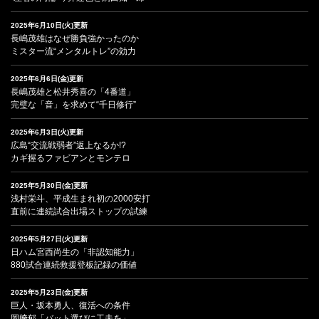
2025年6月10日(火)更新
長嶋茂雄はなぜ勝負強かったのか
ミスター流“メンタルトレ”の効力
2025年6月6日(金)更新
長嶋茂雄と松井秀喜の「4番道」
完璧な「音」を求めて“千日修行”
2025年6月3日(火)更新
広島“交流戦弱者”返上なるか!?
カギ握るファビアンとモンテロ
2025年5月30日(金)更新
浅村栄斗、平成生まれ初の2000安打
直前に連続試合出場ストップの試練
2025年5月27日(火)更新
日ハム宮西尚生の「非認知能力」
880試合連続救援登板記録の価値
2025年5月23日(金)更新
巨人・坂本勇人、復活への条件
岡﨑郁「バット選びに工夫を」