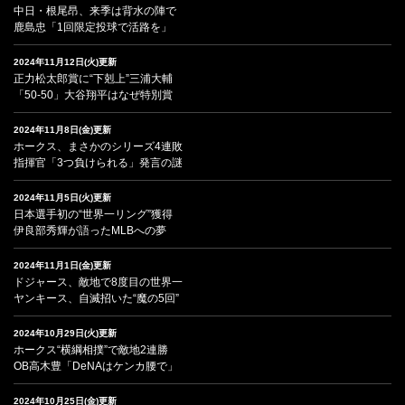
中日・根尾昂、来季は背水の陣で
鹿島忠「1回限定投球で活路を」
2024年11月12日(火)更新
正力松太郎賞に“下剋上”三浦大輔
「50-50」大谷翔平はなぜ特別賞
2024年11月8日(金)更新
ホークス、まさかのシリーズ4連敗
指揮官「3つ負けられる」発言の謎
2024年11月5日(火)更新
日本選手初の“世界一リング”獲得
伊良部秀輝が語ったMLBへの夢
2024年11月1日(金)更新
ドジャース、敵地で8度目の世界一
ヤンキース、自滅招いた“魔の5回”
2024年10月29日(火)更新
ホークス“横綱相撲”で敵地2連勝
OB高木豊「DeNAはケンカ腰で」
2024年10月25日(金)更新