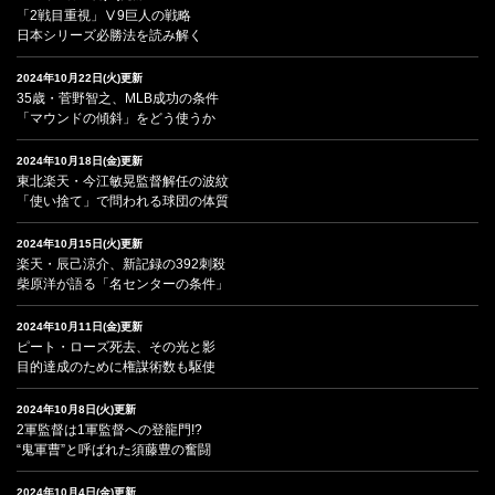
「2戦目重視」Ⅴ9巨人の戦略
日本シリーズ必勝法を読み解く
2024年10月22日(火)更新
35歳・菅野智之、MLB成功の条件
「マウンドの傾斜」をどう使うか
2024年10月18日(金)更新
東北楽天・今江敏晃監督解任の波紋
「使い捨て」で問われる球団の体質
2024年10月15日(火)更新
楽天・辰己涼介、新記録の392刺殺
柴原洋が語る「名センターの条件」
2024年10月11日(金)更新
ピート・ローズ死去、その光と影
目的達成のために権謀術数も駆使
2024年10月8日(火)更新
2軍監督は1軍監督への登龍門!?
“鬼軍曹”と呼ばれた須藤豊の奮闘
2024年10月4日(金)更新