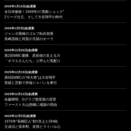
2026年1月16日(金)更新
全日本惨敗！1949年の“黒船ショック”
2リーグ分立、そして大谷翔平の時代
2026年1月9日(金)更新
ジャンボ尾崎のゴルフ転向前夜
長嶋茂雄と同質の天賦のオーラ
2025年12月26日(金)更新
第2回WBC優勝、原辰徳の支える力
「オマエさんたち」と呼んだ気配り
2025年12月19日(金)更新
第6回WBCの“侍大将”は大谷翔平
実績と言動で井端ジャパンを牽引
2025年12月12日(金)更新
佐藤輝明、Gグラブ賞受賞の背景
ファースト大山悠輔に感謝の理由
2025年12月5日(金)更新
1976年“長嶋巨人”初V支えたOH砲
王貞治と張本勲、友情とライバル心