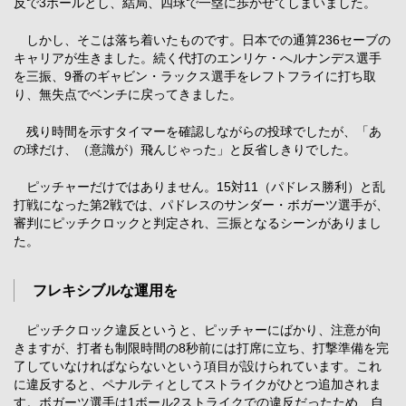
反で3ボールとし、結局、四球で一塁に歩かせてしまいました。
しかし、そこは落ち着いたものです。日本での通算236セーブの
キャリアが生きました。続く代打のエンリケ・へルナンデス選手
を三振、9番のギャビン・ラックス選手をレフトフライに打ち取
り、無失点でベンチに戻ってきました。
残り時間を示すタイマーを確認しながらの投球でしたが、「あ
の球だけ、（意識が）飛んじゃった」と反省しきりでした。
ピッチャーだけではありません。15対11（パドレス勝利）と乱
打戦になった第2戦では、パドレスのサンダー・ボガーツ選手が、
審判にピッチクロックと判定され、三振となるシーンがありまし
た。
フレキシブルな運用を
ピッチクロック違反というと、ピッチャーにばかり、注意が向
きますが、打者も制限時間の8秒前には打席に立ち、打撃準備を完
了していなければならないという項目が設けられています。これ
に違反すると、ペナルティとしてストライクがひとつ追加されま
す。ボガーツ選手は1ボール2ストライクでの違反だったため、自