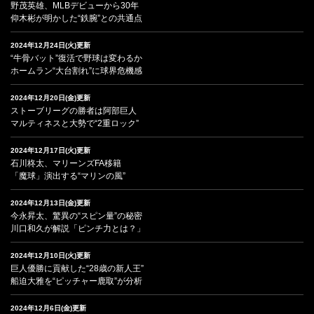
野茂英雄、MLBデビューから30年
仰木彬が明かした“鉄腕”との共通点
2024年12月24日(火)更新
“牛骨バット”復活で野球は変わるか
ホームラン“大台割れ”に球界危機感
2024年12月20日(金)更新
ストーブリーグの勝者は阿部巨人
マルティネスと大勢で“2重ロック”
2024年12月17日(火)更新
石川柊太、マリーンズFA移籍
「魔球」演出する“マリンの風”
2024年12月13日(金)更新
今永昇太、驚異の“スピン量”の秘密
川口和久が解説「ピンチ力とは？」
2024年12月10日(火)更新
巨人優勝に貢献した“28歳の新人王”
船迫大雅を“ピッチャー鹿取”が分析
2024年12月6日(金)更新