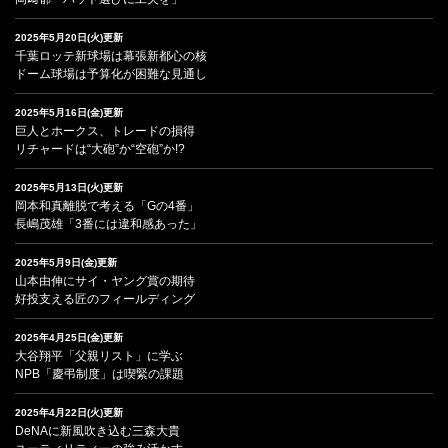
2025年5月20日(火)更新
千葉ロッテ新球場は幕張新都心の核
ドーム球場は予算化が困難な見通し
2025年5月16日(金)更新
巨人とホークス、トレードの損得
リチャードは“大砲”か“空砲”か!?
2025年5月13日(火)更新
岡本和真離脱で考える「Gの4番」
長嶋茂雄「3番には違和感あった」
2025年5月9日(金)更新
山本由伸にサイ・ヤング賞の期待
好投支える匠のフィールディング
2025年4月25日(金)更新
大谷翔平「父親リスト」に学ぶ
NPB「慶弔制度」は喫緊の課題
2025年4月22日(火)更新
DeNAに新風吹き込む三森大貴