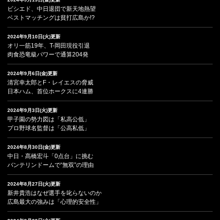
ビシエド、中日退団で新天地熱望
ベストマッチングは貧打広島か!?
2024年9月10日(火)更新
オリ一筋19年、T-岡田現役引退
肉食恐竜級パワーで通算204発
2024年9月6日(金)更新
清宮幸太郎とF・レイエスの脅威
日本ハム、首位ホークスに4連勝
2024年9月3日(火)更新
甲子園の勢力図は「私高公低」
プロ野球名監督は「公高私低」
2024年8月30日(金)更新
中日・髙橋宏斗「0点台」に挑む
バンテリンドームで“無双”の理由
2024年8月27日(火)更新
新井貴浩はなぜ選手を叱らないのか
広島最大の強みは「心理的安全性」