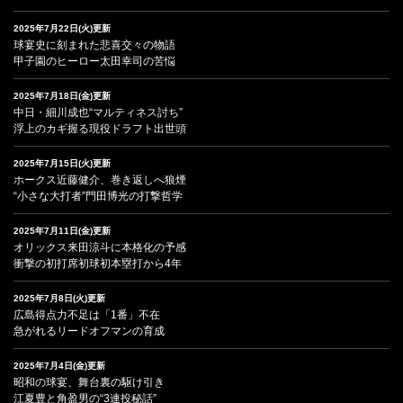
2025年7月22日(火)更新
球宴史に刻まれた悲喜交々の物語
甲子園のヒーロー太田幸司の苦悩
2025年7月18日(金)更新
中日・細川成也“マルティネス討ち”
浮上のカギ握る現役ドラフト出世頭
2025年7月15日(火)更新
ホークス近藤健介、巻き返しへ狼煙
“小さな大打者”門田博光の打撃哲学
2025年7月11日(金)更新
オリックス来田涼斗に本格化の予感
衝撃の初打席初球初本塁打から4年
2025年7月8日(火)更新
広島得点力不足は「1番」不在
急がれるリードオフマンの育成
2025年7月4日(金)更新
昭和の球宴、舞台裏の駆け引き
江夏豊と角盈男の“3連投秘話”