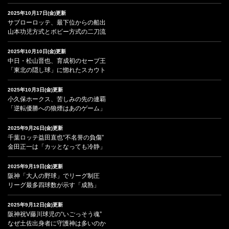
2025年10月17日(金)更新
サブローロッテ、最下位からの船出
山本功児方式とボビー方式の二刀流
2025年10月10日(金)更新
中日・松山晋也、育成初のセーブ王
「東北の隠し球」に惚れたスカウト
2025年10月3日(金)更新
小久保ホークス、苦しみの先の連覇
「逆転優勝への狼煙はあのゲーム」
2025年9月26日(金)更新
千葉ロッテ益田直也“不名誉の負傷”
金田正一は「カッとなっても冷静」
2025年9月19日(金)更新
阪神「大人の野球」でリーグ制圧
リーグ最多四球数が示す「成熟」
2025年9月12日(金)更新
阪神祝V藤川球児の“いごっそう魂”
なぜ土佐出身者に守護神は多いのか