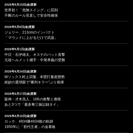
2026年5月15日(金)更新
世界初！「危険スイング」に罰則
不断のルール見直しで安全性確保
2026年5月8日(金)更新
ジェリー、213cmのインパクト
「マウンドに上がるだけで武器」
2026年5月1日(金)更新
中日・石伊雄太、オスナのバット直撃
元祖ヘルメット捕手・中尾孝義の受難
2026年4月24日(金)更新
Wソックス村上宗隆、本塁打量産態勢
絶妙の選球眼で“審判キラー”ぶり発揮
2026年4月17日(金)更新
阪神・才木浩人、16Kの衝撃と痛恨
あと3つで「最多奪三振記録タイ」
2026年4月10日(金)更新
ロッテ、4934勝4934敗の軌跡
1950年に「初代王者」の金看板