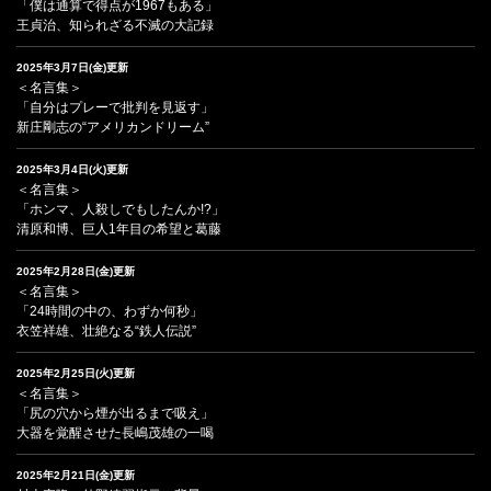
「僕は通算で得点が1967もある」
王貞治、知られざる不滅の大記録
2025年3月7日(金)更新
＜名言集＞
「自分はプレーで批判を見返す」
新庄剛志の“アメリカンドリーム”
2025年3月4日(火)更新
＜名言集＞
「ホンマ、人殺しでもしたんか!?」
清原和博、巨人1年目の希望と葛藤
2025年2月28日(金)更新
＜名言集＞
「24時間の中の、わずか何秒」
衣笠祥雄、壮絶なる“鉄人伝説”
2025年2月25日(火)更新
＜名言集＞
「尻の穴から煙が出るまで吸え」
大器を覚醒させた長嶋茂雄の一喝
2025年2月21日(金)更新