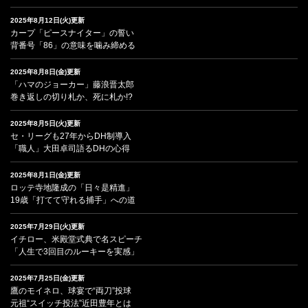
2025年8月12日(火)更新
カープ「ピースナイター」の誓い
背番号「86」の意味を噛み締める
2025年8月8日(金)更新
「ハマのジョーカー」藤浪晋太郎
巻き返しの切り札か、死に札か!?
2025年8月5日(火)更新
セ・リーグも27年からDH制導入
「職人」大田卓司語るDHの心得
2025年8月1日(金)更新
ロッテ寺地隆成の「日々是精進」
19歳「打てて守れる捕手」への道
2025年7月29日(火)更新
イチロー、米殿堂式典で名スピーチ
「人生で3回目のルーキーを実感」
2025年7月25日(金)更新
鷹のモイネロ、球宴で“両刀”投球
元祖“スイッチ投法”近田豊年とは