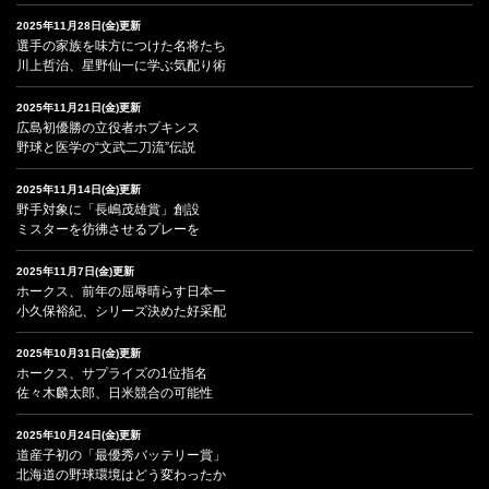
2025年11月28日(金)更新
選手の家族を味方につけた名将たち
川上哲治、星野仙一に学ぶ気配り術
2025年11月21日(金)更新
広島初優勝の立役者ホプキンス
野球と医学の“文武二刀流”伝説
2025年11月14日(金)更新
野手対象に「長嶋茂雄賞」創設
ミスターを彷彿させるプレーを
2025年11月7日(金)更新
ホークス、前年の屈辱晴らす日本一
小久保裕紀、シリーズ決めた好采配
2025年10月31日(金)更新
ホークス、サプライズの1位指名
佐々木麟太郎、日米競合の可能性
2025年10月24日(金)更新
道産子初の「最優秀バッテリー賞」
北海道の野球環境はどう変わったか