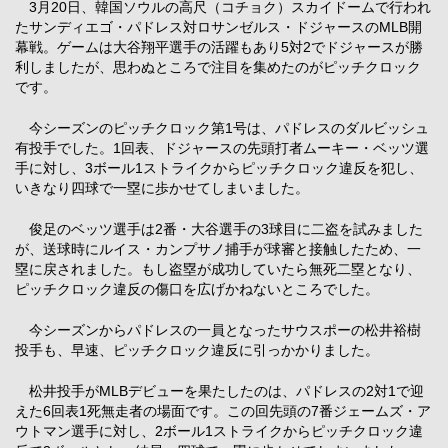
3月20日、韓国ソウルの高尺（コチョク）スカイドームで行われ
たサンディエゴ・パドレス対ロサンゼルス・ドジャースのMLB開
幕戦。ゲームは大谷翔平選手の活躍もあり5対2でドジャースが勝
利しましたが、思わぬところで注目を集めたのがピッチクロック
です。
今シーズンのピッチクロック第1号は、パドレスのダルビッシュ
有投手でした。1回表、ドジャースの先頭打者ムーキー・ベッツ選
手に対し、3ボール1ストライクからピッチクロック違反を犯し、
いきなり四球で一塁に歩かせてしまいました。
俊足のベッツ選手は2番・大谷選手の3球目に二盗を試みました
が、送球時にルイス・カンプサノ捕手が球審と接触したため、一
塁に戻されました。もし盗塁が成功していたら無死二塁となり、
ピッチクロック違反の傷口を広げかねないところでした。
今シーズンからパドレスの一員となったサウスポーの松井裕樹
投手も、早速、ピッチクロック違反に引っかかりました。
松井投手がMLBデビューを果たしたのは、パドレスの2対1で迎
えた6回表1死無走者の場面です。この回先頭の7番ジェームズ・ア
ウトマン選手に対し、2ボール1ストライクからピッチクロック違