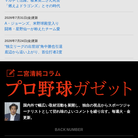
マルチで活躍。板東英二さん死去
「燃えよドラゴンズ」とその時代
2026年7月31日(金)更新
A・ジョーンズ、米野球殿堂入り
闘将・星野仙一が称えたチーム愛
2026年7月24日(金)更新
“独立リーグの出世頭”角中勝也引退
底辺から這い上がり、首位打者2度
国内外で幅広い取材活動を展開し、独自の視点からスポーツジャ
ーナリストとして切れ味のよいコメントを繰り出す。毎週火・金
更新。
BACK NUMBER