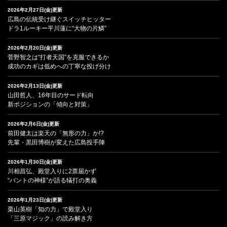
2026年2月27日(金)更新
広島の伝統受け継ぐスイッチヒッター
ドラ1ルーキー平川蓮に“大物の片鱗”
2026年2月20日(金)更新
菅野智之は“打者天国”を克服できるか
成功のカギは低めへの丁寧な投げ分け
2026年2月13日(金)更新
山田哲人、16年目のサード転向
新ポジションの「傾向と対策」
2026年2月6日(金)更新
前田健太は楽天の「無形の力」か!?
先輩・黒田博樹が変えた広島投手陣
2026年1月30日(金)更新
川相昌弘、殿堂入りに2票届かず
“バントの神様”が語る犠打の奥義
2026年1月23日(金)更新
栗山英樹「知の力」で殿堂入り
「三原マジック」の読み解き方