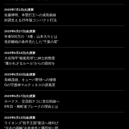
2025年7月1日(火)更新
佐藤輝明、本塁打王への成長曲線
好調支える25年版コンパクト打法
2025年6月27日(金)更新
年俸500万の「4番」山本大斗とは
長距離砲の条件充たした“千葉の星”
2025年6月24日(火)更新
大谷翔平“報復死球”に紳士的態度
“書かれざるルール”からの脱却を
2025年6月20日(金)更新
長嶋茂雄、キューバ野球への憧憬
Gの守護神マルティネスの原風景
2025年6月17日(火)更新
ホークス、交流戦テコに首位戦線へ
6年目・柳町達ブレークの理由とは
2025年6月13日(金)更新
ライオンズ“投手王国”復活へ雄叫び
“左右の両輪”今井達也と隅田知一郎