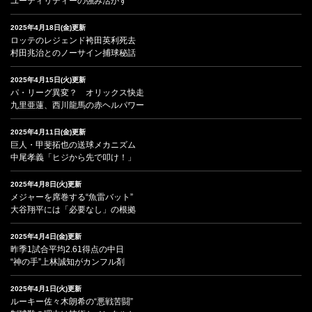
ユーティリティーの強み活かす
2025年4月18日(金)更新
ロッテのレジェンド袴田英利死去
村田兆治とのノーサイン捕球秘話
2025年4月15日(火)更新
パ・リーグ異変？ オリックス快走
九里亜蓮、西川龍馬の赤ヘルパワー
2025年4月11日(金)更新
巨人・甲斐拓也の送球メカニズム
中尾孝義「ヒジから先で叩け！」
2025年4月8日(火)更新
メジャーを席巻する“魚雷バット”
大谷翔平には「必要なし」の根拠
2025年4月4日(金)更新
昨季1試合平均2.61得点の中日
“神の手”上林誠知がカンフル剤
2025年4月1日(火)更新
ルーキー佐々木朗希の“悪戦苦闘”