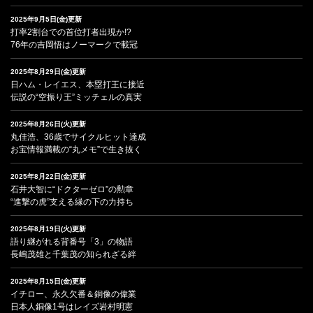
2025年9月5日(金)更新
打率2割台での首位打者出現か!?
76年の吉岡悟はノーマークで載冠
2025年8月29日(金)更新
日ハム・レイエス、本塁打王に接近
伝説の“空振り王”ミッチェルの真実
2025年8月26日(火)更新
丸佳浩、36歳でサイクルヒット達成
お宝情報満載の“丸メモ”で生き抜く
2025年8月22日(金)更新
石井大智に“ドクターゼロ”の勲章
“進撃の虎”支える縁の下の力持ち
2025年8月19日(火)更新
語り継がれる背番号「3」の物語
長嶋茂雄と千葉茂の知られざる絆
2025年8月15日(金)更新
イチロー、永久欠番＆銅像の偉業
日本人銅像1号はレイズ岩村明憲