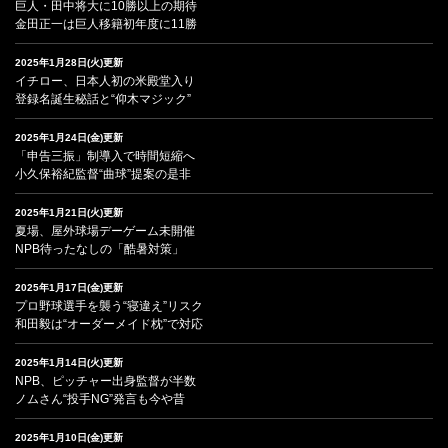
巨人・田中将大に10勝以上の期待
金田正一は巨人移籍初年度に11勝
2025年1月28日(火)更新
イチロー、日本人初の米殿堂入り
登録名誕生秘話と“仰木マジック”
2025年1月24日(金)更新
「申告三振」制導入で時間短縮へ
小久保裕紀監督“曲球”提案の是非
2025年1月21日(火)更新
夏場、屋外球場デーゲーム未開催
NPB待ったなしの「酷暑対策」
2025年1月17日(金)更新
プロ野球選手を襲う“寝違え”リスク
和田毅は“オーダーメイド枕”で対応
2025年1月14日(火)更新
NPB、ピッチャー出身監督が半数
ノムさん“投手NG”発言も今や昔
2025年1月10日(金)更新