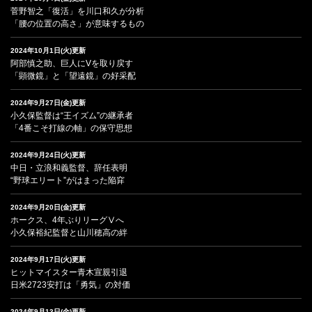
菅野智之「復活」を川口和久が分析
「腰の位置の高さ」が意味するもの
2024年10月1日(火)更新
阿部慎之助、巨人にVを取り戻す
「顕微鏡」と「望遠鏡」の好采配
2024年9月27日(金)更新
小久保監督は“王イズム”の継承者
「4番こそ打線の軸」の保守思想
2024年9月24日(火)更新
中日・立浪和義監督、辞任表明
“野球エリート”がはまった陥穽
2024年9月20日(金)更新
ホークス、4年ぶりリーグⅤへ
小久保裕紀監督と山川穂高の絆
2024年9月17日(火)更新
ヒットマイスター青木宣親引退
日米2723安打は「勇気」の対価
2024年9月13日(金)更新