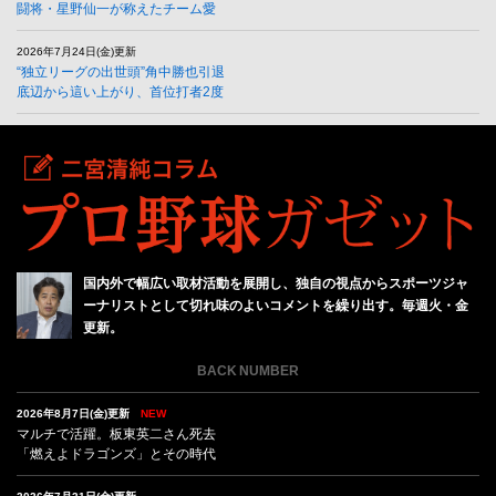
闘将・星野仙一が称えたチーム愛
2026年7月24日(金)更新
“独立リーグの出世頭”角中勝也引退
底辺から這い上がり、首位打者2度
国内外で幅広い取材活動を展開し、独自の視点からスポーツジャ
ーナリストとして切れ味のよいコメントを繰り出す。毎週火・金
更新。
BACK NUMBER
2026年8月7日(金)更新
NEW
マルチで活躍。板東英二さん死去
「燃えよドラゴンズ」とその時代