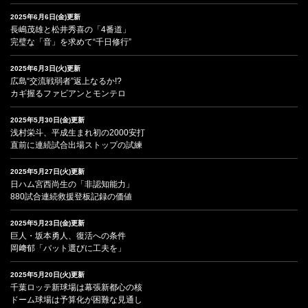
2025年6月6日(金)更新
長嶋茂雄と松井秀喜の「4番道」
完璧な「音」を求めて“千日修行”
2025年6月3日(火)更新
広島“交流戦弱者”返上なるか!?
カギ握るファビアンとモンテロ
2025年5月30日(金)更新
浅村栄斗、平成生まれ初の2000安打
直前に連続試合出場ストップの試練
2025年5月27日(火)更新
日ハム宮西尚生の「非認知能力」
880試合連続救援登板記録の価値
2025年5月23日(金)更新
巨人・坂本勇人、復活への条件
岡﨑郁「バット選びに工夫を」
2025年5月20日(火)更新
千葉ロッテ新球場は幕張新都心の核
ドーム球場は予算化が困難な見通し