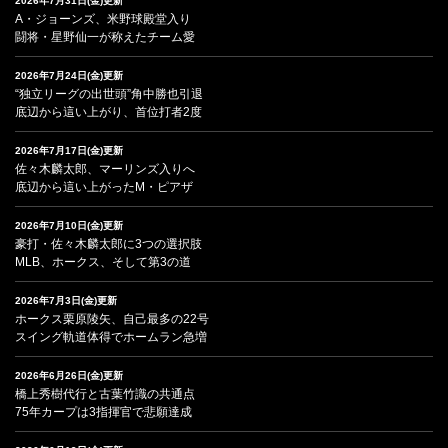
2026年7月31日(金)更新
A・ジョーンズ、米野球殿堂入り
闘将・星野仙一が称えたチーム愛
2026年7月24日(金)更新
“独立リーグの出世頭”角中勝也引退
底辺から這い上がり、首位打者2度
2026年7月17日(金)更新
佐々木麟太郎、マーリンズ入りへ
底辺から這い上がったM・ピアザ
2026年7月10日(金)更新
豪打・佐々木麟太郎に3つの選択肢
MLB、ホークス、そして第3の道
2026年7月3日(金)更新
ホークス栗原陵矢、自己最多の22号
スイング軌道体得でホームラン急増
2026年6月26日(金)更新
橋上秀樹代行と古葉竹識の共通点
75年カープは3指揮官で悲願達成