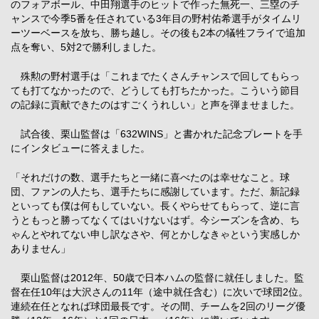
のフォアボール、中田翔選手のヒットで作った無死一、三塁のチ
ャンスで今季5番を任されている3年目の野村佑希選手がタイムリ
ーツーベースを放ち、勝ち越し。その後も2本の犠牲フライで追加
点を奪い、5対2で勝利しました。
殊勲の野村選手は「これまでたくさんチャンスで回してもらっ
ても打てなかったので、どうしても打ちたかった。こういう節目
の記録に貢献できたのはすごくうれしい」と声を弾ませました。
試合後、栗山監督は「632WINS」と書かれた記念プレートを手
にインタビューに答えました。
「それだけの数、選手たちと一緒に喜べたのは幸せなこと。球
団、ファンの人たち、選手たちに感謝しています。ただ、新記録
といっても僕は何もしていない。長くやらせてもらって、逆に言
うともっと勝ってなくてはいけないはず。今シーズンを含め、ち
ゃんとやれてない申し訳なさや、何とかしなきゃという実感しか
ありません」
栗山監督は2012年、50歳で日本ハムの監督に就任しました。監
督在任10年は大沢さんの11年（途中就任含む）に次いで球団2位。
連続在任となれば球団最長です。その間、チームを2回のリーグ優