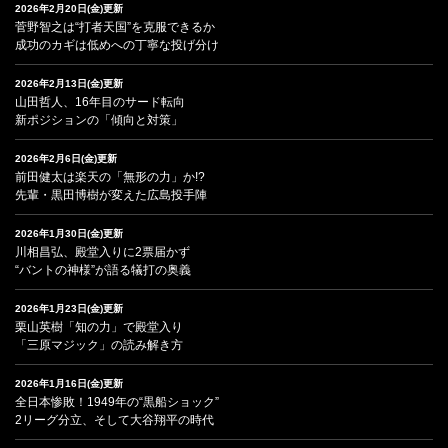
2026年2月20日(金)更新
菅野智之は“打者天国”を克服できるか
成功のカギは低めへの丁寧な投げ分け
2026年2月13日(金)更新
山田哲人、16年目のサード転向
新ポジションの「傾向と対策」
2026年2月6日(金)更新
前田健太は楽天の「無形の力」か!?
先輩・黒田博樹が変えた広島投手陣
2026年1月30日(金)更新
川相昌弘、殿堂入りに2票届かず
“バントの神様”が語る犠打の奥義
2026年1月23日(金)更新
栗山英樹「知の力」で殿堂入り
「三原マジック」の読み解き方
2026年1月16日(金)更新
全日本惨敗！1949年の“黒船ショック”
2リーグ分立、そして大谷翔平の時代