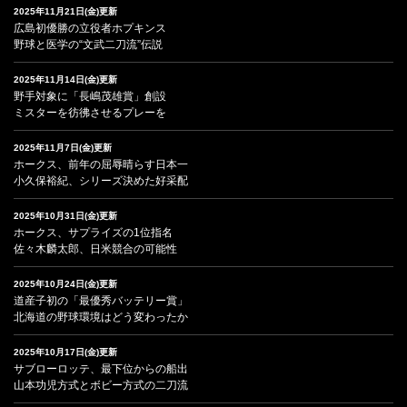
2025年11月21日(金)更新
広島初優勝の立役者ホプキンス
野球と医学の“文武二刀流”伝説
2025年11月14日(金)更新
野手対象に「長嶋茂雄賞」創設
ミスターを彷彿させるプレーを
2025年11月7日(金)更新
ホークス、前年の屈辱晴らす日本一
小久保裕紀、シリーズ決めた好采配
2025年10月31日(金)更新
ホークス、サプライズの1位指名
佐々木麟太郎、日米競合の可能性
2025年10月24日(金)更新
道産子初の「最優秀バッテリー賞」
北海道の野球環境はどう変わったか
2025年10月17日(金)更新
サブローロッテ、最下位からの船出
山本功児方式とボビー方式の二刀流