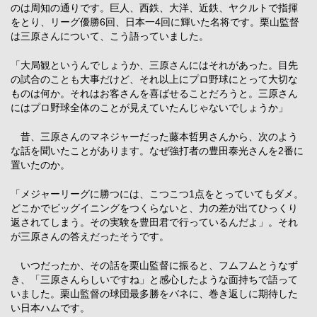
のは周知の通りです。巨人、西鉄、大洋、近鉄、ヤクルトで指揮
をとり、リーグ優勝6回、日本一4回に輝いた名将です。栗山監督
は三原さんについて、こう語っていました。
「大局観というんでしょうか、三原さんにはそれがあった。目先
の試合のことも大事だけど、それ以上にプロ野球にとって大切な
ものは何か。それはお客さんを喜ばせることだろうと。三原さん
にはプロ野球全体のことが見えていたんじゃないでしょうか」
昔、三原さんのマネジャーだった藤本哲男さんから、次のよう
な話を聞いたことがあります。なぜ強打者の豊田泰光さんを2番に
置いたのか。
「メジャーリーグに勝つには、こつこつ1点をとっていてもダメ。
どこかでビッグイニングをつくらないと、力の差が出てひっくり
返されてしまう。その実験を豊田君で行っているんだよ」。それ
が三原さんの答えだったそうです。
いつだったか、その話を栗山監督に振ると、フムフムとうなず
き、「三原さんらしいですね」と感心したような面持ちで語って
いました。栗山監督の球団最多勝をバネに、巻き返しに期待した
い日本ハムです。