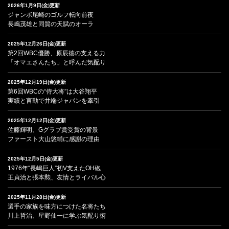
2026年1月9日(金)更新
ジャンボ尾崎のゴルフ転向前夜
長嶋茂雄と同質の天賦のオーラ
2025年12月26日(金)更新
第2回WBC優勝、原辰徳の支える力
「オマエさんたち」と呼んだ気配り
2025年12月19日(金)更新
第6回WBCの“侍大将”は大谷翔平
実績と言動で井端ジャパンを牽引
2025年12月12日(金)更新
佐藤輝明、Gグラブ賞受賞の背景
ファースト大山悠輔に感謝の理由
2025年12月5日(金)更新
1976年“長嶋巨人”初V支えたOH砲
王貞治と張本勲、友情とライバル心
2025年11月28日(金)更新
選手の家族を味方につけた名将たち
川上哲治、星野仙一に学ぶ気配り術