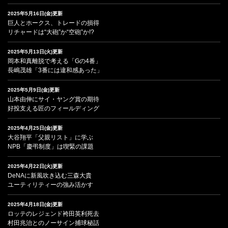
2025年5月16日(金)更新
巨人とホークス、トレードの損得
リチャードは“大砲”か“空砲”か!?
2025年5月13日(火)更新
岡本和真離脱で考える「Gの4番」
長嶋茂雄「3番には違和感あった」
2025年5月9日(金)更新
山本由伸にサイ・ヤング賞の期待
好投支える匠のフィールディング
2025年4月25日(金)更新
大谷翔平「父親リスト」に学ぶ
NPB「慶弔制度」は喫緊の課題
2025年4月22日(火)更新
DeNAに新風吹き込む三森大貴
ユーティリティーの強み活かす
2025年4月18日(金)更新
ロッテのレジェンド袴田英利死去
村田兆治とのノーサイン捕球秘話