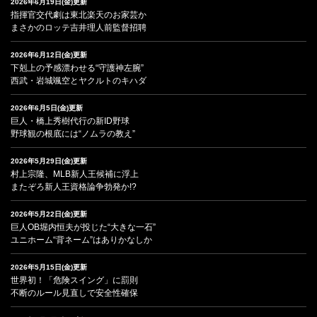
2026年6月19日(金)更新
指揮官交代劇は東北楽天のお家芸か
まさかのロッテ吉井理人前監督招聘
2026年6月12日(金)更新
下剋上の予感漂わせる“守護神左腕”
西武・岩城颯空とヤクルトのキハダ
2026年6月5日(金)更新
巨人・橋上秀樹代行の新ID野球
野球観の根底には“ノムラの教え”
2026年5月29日(金)更新
村上宗隆、MLB新人王候補に浮上
またぞろ新人王資格論争勃発か!?
2026年5月22日(金)更新
巨人OB堀内恒夫が投じた“大きな一石”
ユニホーム“背ネーム”はありかなしか
2026年5月15日(金)更新
世界初！「危険スイング」に罰則
不断のルール見直しで安全性確保