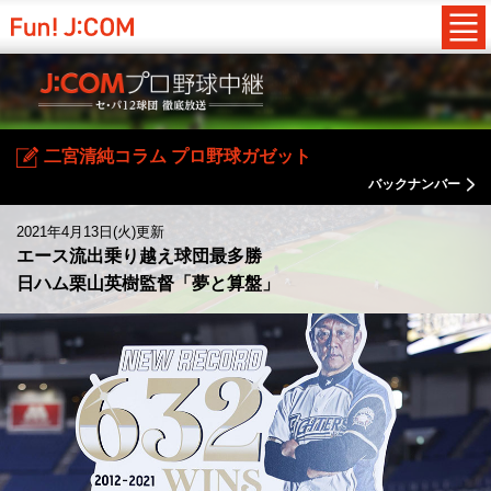
二宮清純コラム プロ野球ガゼット
バックナンバー
2021年4月13日(火)更新
エース流出乗り越え球団最多勝
日ハム栗山英樹監督「夢と算盤」