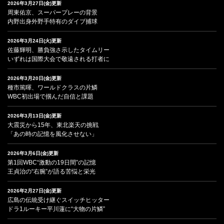
2026年3月27日(金)更新
周東佑京、スーパープレーの背景
内野出身外野手特有のダイブ捕球
2026年3月24日(火)更新
佐藤輝明、勝負強さ示したタイムリー
いずれは国際大会で敬遠される打者に
2026年3月20日(金)更新
種市篤暉、ワールドクラスの片鱗
WBC初出場で掴んだ自信と課題
2026年3月13日(金)更新
大震災から15年、東北楽天の挑戦
「あの時の記憶を風化させない」
2026年3月6日(金)更新
第1回WBC“激動の19日間”の記憶
王貞治の“右腕”が語る苦悩と栄光
2026年2月27日(金)更新
広島の伝統受け継ぐスイッチヒッター
ドラ1ルーキー平川蓮に“大物の片鱗”