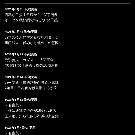
2025年3月25日(火)更新
西武が目指す谷底からのV字回復
オープン戦好調で“もしや”の予感
2025年3月21日(金)更新
カブス今永昇太の新投球パターン
川口和久「低めから低め」の意図
2025年3月18日(火)更新
門別啓人、カブスに「5回完全」
“大化け”の予感漂う虎の20歳左腕
2025年3月14日(金)更新
カープ新井貴浩監督が与えた試練
4年目・田村俊介は覚醒するか!?
2025年3月11日(火)更新
＜名言集＞
「僕は通算で得点が1967もある」
王貞治、知られざる不滅の大記録
2025年3月7日(金)更新
＜名言集＞