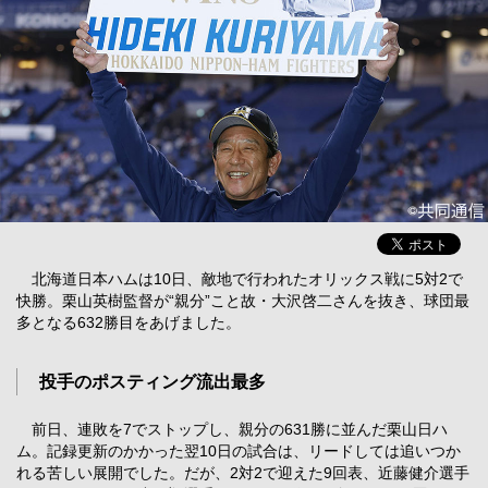
北海道日本ハムは10日、敵地で行われたオリックス戦に5対2で
快勝。栗山英樹監督が“親分”こと故・大沢啓二さんを抜き、球団最
多となる632勝目をあげました。
投手のポスティング流出最多
前日、連敗を7でストップし、親分の631勝に並んだ栗山日ハ
ム。記録更新のかかった翌10日の試合は、リードしては追いつか
れる苦しい展開でした。だが、2対2で迎えた9回表、近藤健介選手