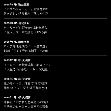
2025年8月8日(金)更新
「ハマのジョーカー」藤浪晋太郎
巻き返しの切り札か、死に札か!?
2025年8月5日(火)更新
セ・リーグも27年からDH制導入
「職人」大田卓司語るDHの心得
2025年8月1日(金)更新
ロッテ寺地隆成の「日々是精進」
19歳「打てて守れる捕手」への道
2025年7月29日(火)更新
イチロー、米殿堂式典で名スピーチ
「人生で3回目のルーキーを実感」
2025年7月25日(金)更新
鷹のモイネロ、球宴で“両刀”投球
元祖“スイッチ投法”近田豊年とは
2025年7月22日(火)更新
球宴史に刻まれた悲喜交々の物語
甲子園のヒーロー太田幸司の苦悩