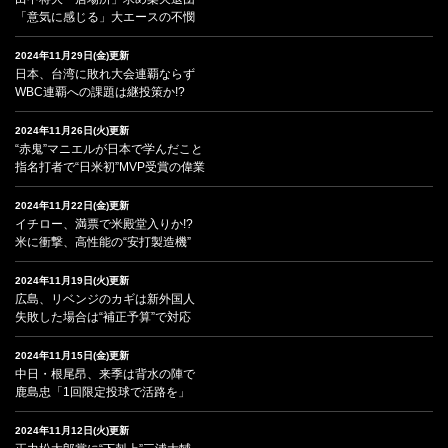
「意気に感じる」大エースの不憫
2024年11月29日(金)更新
日本、台湾に敗れ大会連覇ならず
WBC連覇への課題は継投策か!?
2024年11月26日(火)更新
“赤鬼”マニエルが日本で学んだこと
指名打者で“日米初”MVP受賞の偉業
2024年11月22日(金)更新
イチロー、満票で米殿堂入りか!?
米に衝撃、高性能の“安打製造機”
2024年11月19日(火)更新
広島、リベンジのカギは新外国人
失敗した場合は“補正予算”で対応
2024年11月15日(金)更新
中日・根尾昂、来季は背水の陣で
鹿島忠「1回限定投球で活路を」
2024年11月12日(火)更新