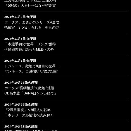
正力松太郎賞に“下剋上”三浦大輔
「50-50」大谷翔平はなぜ特別賞
2024年11月8日(金)更新
ホークス、まさかのシリーズ4連敗
指揮官「3つ負けられる」発言の謎
2024年11月5日(火)更新
日本選手初の“世界一リング”獲得
伊良部秀輝が語ったMLBへの夢
2024年11月1日(金)更新
ドジャース、敵地で8度目の世界一
ヤンキース、自滅招いた“魔の5回”
2024年10月29日(火)更新
ホークス“横綱相撲”で敵地2連勝
OB高木豊「DeNAはケンカ腰で」
2024年10月25日(金)更新
「2戦目重視」Ⅴ9巨人の戦略
日本シリーズ必勝法を読み解く
2024年10月22日(火)更新