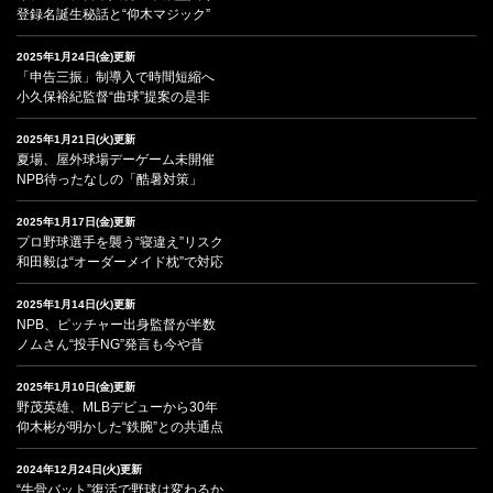
登録名誕生秘話と“仰木マジック”
2025年1月24日(金)更新
「申告三振」制導入で時間短縮へ
小久保裕紀監督“曲球”提案の是非
2025年1月21日(火)更新
夏場、屋外球場デーゲーム未開催
NPB待ったなしの「酷暑対策」
2025年1月17日(金)更新
プロ野球選手を襲う“寝違え”リスク
和田毅は“オーダーメイド枕”で対応
2025年1月14日(火)更新
NPB、ピッチャー出身監督が半数
ノムさん“投手NG”発言も今や昔
2025年1月10日(金)更新
野茂英雄、MLBデビューから30年
仰木彬が明かした“鉄腕”との共通点
2024年12月24日(火)更新
“牛骨バット”復活で野球は変わるか