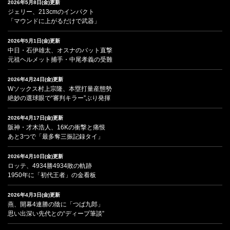
2026年5月8日(金)更新
ジェリー、213cmのインパクト
「マウンドに上がるだけで武器」
2026年5月1日(金)更新
中日・石伊雄太、オスナのバット直撃
元祖ヘルメット捕手・中尾孝義の受難
2026年4月24日(金)更新
Wソックス村上宗隆、本塁打量産態勢
絶妙の選球眼で“審判キラー”ぶり発揮
2026年4月17日(金)更新
阪神・才木浩人、16Kの衝撃と痛恨
あと3つで「最多奪三振記録タイ」
2026年4月10日(金)更新
ロッテ、4934勝4934敗の軌跡
1950年に「初代王者」の金看板
2026年4月3日(金)更新
燕、開幕4連勝の陰に「つば九郎」
思い出深い先代との“ディープ筆談”