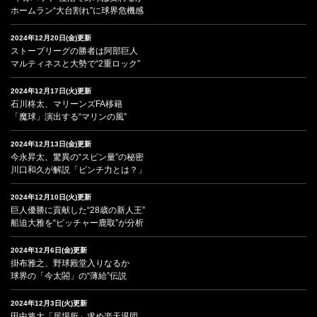
ホームラン“大台割れ”に球界危機感
2024年12月20日(金)更新
ストーブリーグの勝者は阿部巨人
マルティネスと大勢で“2重ロック”
2024年12月17日(火)更新
石川柊太、マリーンズFA移籍
「魔球」演出する“マリンの風”
2024年12月13日(金)更新
今永昇太、驚異の“スピン量”の秘密
川口和久が解説「ピンチ力とは？」
2024年12月10日(火)更新
巨人優勝に貢献した“28歳の新人王”
船迫大雅を“ピッチャー鹿取”が分析
2024年12月6日(金)更新
掛布雅之、野球殿堂入りなるか
球界の「今太閤」の“薄給”伝説
2024年12月3日(火)更新
田中将大「居場所」求め楽天退団