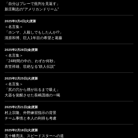
「自分はプレーで批判を見返す」
新庄剛志の“アメリカンドリーム”
2025年3月4日(火)更新
＜名言集＞
「ホンマ、人殺しでもしたんか!?」
清原和博、巨人1年目の希望と葛藤
2025年2月28日(金)更新
＜名言集＞
「24時間の中の、わずか何秒」
衣笠祥雄、壮絶なる“鉄人伝説”
2025年2月25日(火)更新
＜名言集＞
「尻の穴から煙が出るまで吸え」
大器を覚醒させた長嶋茂雄の一喝
2025年2月21日(金)更新
村上宗隆、外野練習指示の背景
チーム事情と本人の利得も考慮
2025年2月18日(火)更新
五十幡亮汰、スピードスターへの道