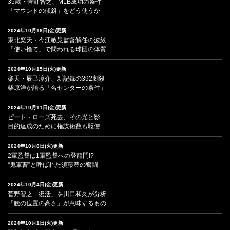
35歳・菅野智之、MLB成功の条件
「マウンドの傾斜」をどう使うか
2024年10月18日(金)更新
東北楽天・今江敏晃監督解任の波紋
「使い捨て」で問われる球団の体質
2024年10月15日(火)更新
楽天・辰己涼介、新記録の392刺殺
柴原洋が語る「名センターの条件」
2024年10月11日(金)更新
ピート・ローズ死去、その光と影
目的達成のために権謀術数も駆使
2024年10月8日(火)更新
2軍監督は1軍監督への登龍門!?
“鬼軍曹”と呼ばれた須藤豊の奮闘
2024年10月4日(金)更新
菅野智之「復活」を川口和久が分析
「腰の位置の高さ」が意味するもの
2024年10月1日(火)更新