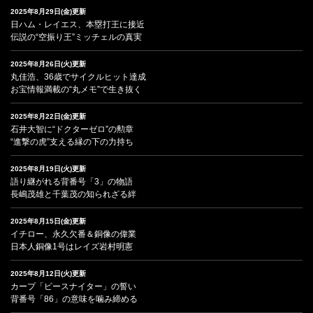
2025年8月29日(金)更新
日ハム・レイエス、本塁打王に接近
伝説の“空振り王”ミッチェルの真実
2025年8月26日(火)更新
丸佳浩、36歳でサイクルヒット達成
お宝情報満載の“丸メモ”で生き抜く
2025年8月22日(金)更新
石井大智に“ドクターゼロ”の勲章
“進撃の虎”支える縁の下の力持ち
2025年8月19日(火)更新
語り継がれる背番号「3」の物語
長嶋茂雄と千葉茂の知られざる絆
2025年8月15日(金)更新
イチロー、永久欠番＆銅像の偉業
日本人銅像1号はレイズ岩村明憲
2025年8月12日(火)更新
カープ「ピースナイター」の誓い
背番号「86」の意味を噛み締める