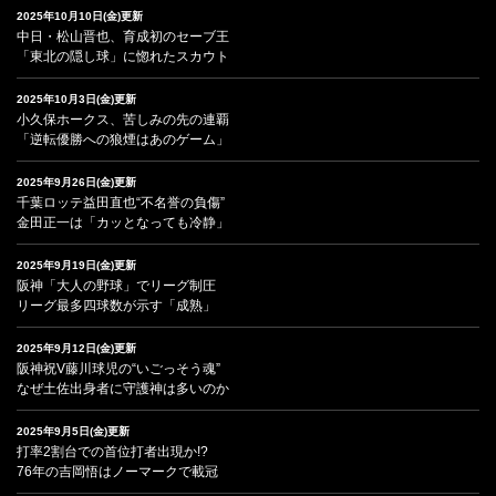
2025年10月10日(金)更新
中日・松山晋也、育成初のセーブ王
「東北の隠し球」に惚れたスカウト
2025年10月3日(金)更新
小久保ホークス、苦しみの先の連覇
「逆転優勝への狼煙はあのゲーム」
2025年9月26日(金)更新
千葉ロッテ益田直也“不名誉の負傷”
金田正一は「カッとなっても冷静」
2025年9月19日(金)更新
阪神「大人の野球」でリーグ制圧
リーグ最多四球数が示す「成熟」
2025年9月12日(金)更新
阪神祝V藤川球児の“いごっそう魂”
なぜ土佐出身者に守護神は多いのか
2025年9月5日(金)更新
打率2割台での首位打者出現か!?
76年の吉岡悟はノーマークで載冠