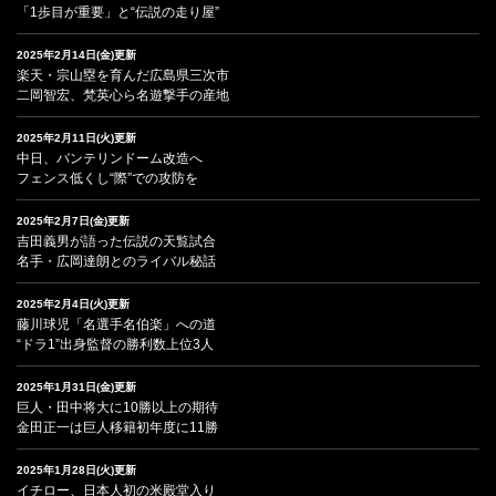
「1歩目が重要」と“伝説の走り屋”
2025年2月14日(金)更新
楽天・宗山塁を育んだ広島県三次市
二岡智宏、梵英心ら名遊撃手の産地
2025年2月11日(火)更新
中日、バンテリンドーム改造へ
フェンス低くし“際”での攻防を
2025年2月7日(金)更新
吉田義男が語った伝説の天覧試合
名手・広岡達朗とのライバル秘話
2025年2月4日(火)更新
藤川球児「名選手名伯楽」への道
“ドラ1”出身監督の勝利数上位3人
2025年1月31日(金)更新
巨人・田中将大に10勝以上の期待
金田正一は巨人移籍初年度に11勝
2025年1月28日(火)更新
イチロー、日本人初の米殿堂入り