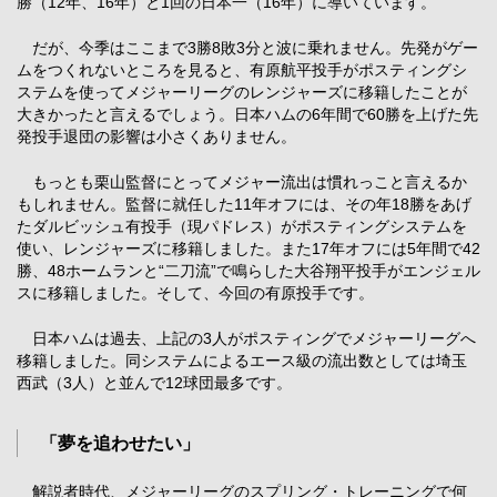
勝（12年、16年）と1回の日本一（16年）に導いています。
だが、今季はここまで3勝8敗3分と波に乗れません。先発がゲー
ムをつくれないところを見ると、有原航平投手がポスティングシ
ステムを使ってメジャーリーグのレンジャーズに移籍したことが
大きかったと言えるでしょう。日本ハムの6年間で60勝を上げた先
発投手退団の影響は小さくありません。
もっとも栗山監督にとってメジャー流出は慣れっこと言えるか
もしれません。監督に就任した11年オフには、その年18勝をあげ
たダルビッシュ有投手（現パドレス）がポスティングシステムを
使い、レンジャーズに移籍しました。また17年オフには5年間で42
勝、48ホームランと“二刀流”で鳴らした大谷翔平投手がエンジェル
スに移籍しました。そして、今回の有原投手です。
日本ハムは過去、上記の3人がポスティングでメジャーリーグへ
移籍しました。同システムによるエース級の流出数としては埼玉
西武（3人）と並んで12球団最多です。
「夢を追わせたい」
解説者時代、メジャーリーグのスプリング・トレーニングで何