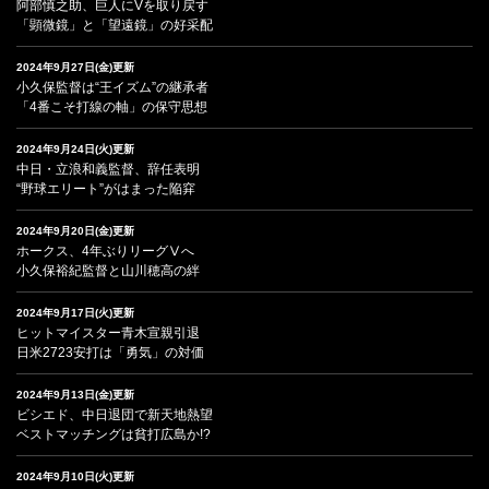
阿部慎之助、巨人にVを取り戻す
「顕微鏡」と「望遠鏡」の好采配
2024年9月27日(金)更新
小久保監督は“王イズム”の継承者
「4番こそ打線の軸」の保守思想
2024年9月24日(火)更新
中日・立浪和義監督、辞任表明
“野球エリート”がはまった陥穽
2024年9月20日(金)更新
ホークス、4年ぶりリーグⅤへ
小久保裕紀監督と山川穂高の絆
2024年9月17日(火)更新
ヒットマイスター青木宣親引退
日米2723安打は「勇気」の対価
2024年9月13日(金)更新
ビシエド、中日退団で新天地熱望
ベストマッチングは貧打広島か!?
2024年9月10日(火)更新