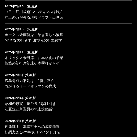
2025年7月18日(金)更新
中日・細川成也“マルティネス討ち”
浮上のカギ握る現役ドラフト出世頭
2025年7月15日(火)更新
ホークス近藤健介、巻き返しへ狼煙
“小さな大打者”門田博光の打撃哲学
2025年7月11日(金)更新
オリックス来田涼斗に本格化の予感
衝撃の初打席初球初本塁打から4年
2025年7月8日(火)更新
広島得点力不足は「1番」不在
急がれるリードオフマンの育成
2025年7月4日(金)更新
昭和の球宴、舞台裏の駆け引き
江夏豊と角盈男の“3連投秘話”
2025年7月1日(火)更新
佐藤輝明、本塁打王への成長曲線
好調支える25年版コンパクト打法