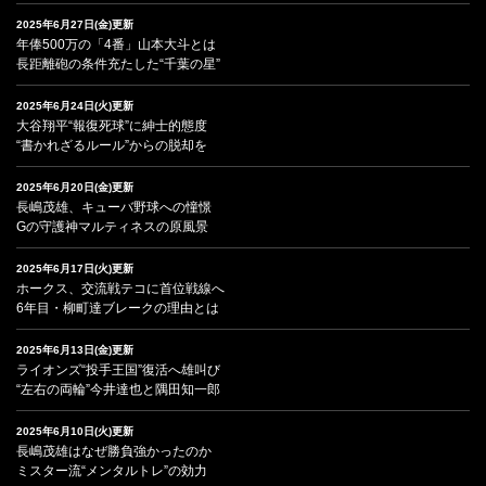
2025年6月27日(金)更新
年俸500万の「4番」山本大斗とは
長距離砲の条件充たした“千葉の星”
2025年6月24日(火)更新
大谷翔平“報復死球”に紳士的態度
“書かれざるルール”からの脱却を
2025年6月20日(金)更新
長嶋茂雄、キューバ野球への憧憬
Gの守護神マルティネスの原風景
2025年6月17日(火)更新
ホークス、交流戦テコに首位戦線へ
6年目・柳町達ブレークの理由とは
2025年6月13日(金)更新
ライオンズ“投手王国”復活へ雄叫び
“左右の両輪”今井達也と隅田知一郎
2025年6月10日(火)更新
長嶋茂雄はなぜ勝負強かったのか
ミスター流“メンタルトレ”の効力