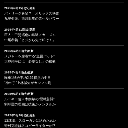
2025年4月15日(火)更新
パ・リーグ異変？ オリックス快走
九里亜蓮、西川龍馬の赤ヘルパワー
2025年4月11日(金)更新
巨人・甲斐拓也の送球メカニズム
中尾孝義「ヒジから先で叩け！」
2025年4月8日(火)更新
メジャーを席巻する“魚雷バット”
大谷翔平には「必要なし」の根拠
2025年4月4日(金)更新
昨季1試合平均2.61得点の中日
“神の手”上林誠知がカンフル剤
2025年4月1日(火)更新
ルーキー佐々木朗希の“悪戦苦闘”
制球難の理由は技術かメンタルか
2025年3月28日(金)更新
12球団、スローガンに込めた思い
野村克也は名コピーライターか!?