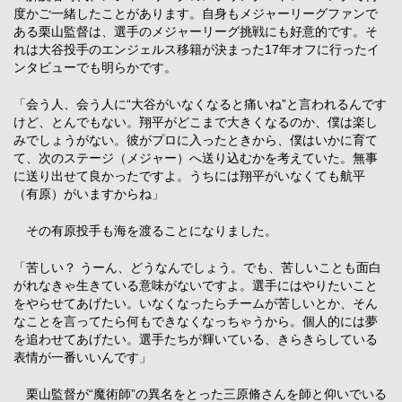
度かご一緒したことがあります。自身もメジャーリーグファンで
ある栗山監督は、選手のメジャーリーグ挑戦にも好意的です。そ
れは大谷投手のエンジェルス移籍が決まった17年オフに行ったイ
ンタビューでも明らかです。
「会う人、会う人に“大谷がいなくなると痛いね”と言われるんです
けど、とんでもない。翔平がどこまで大きくなるのか、僕は楽し
みでしょうがない。彼がプロに入ったときから、僕はいかに育て
て、次のステージ（メジャー）へ送り込むかを考えていた。無事
に送り出せて良かったですよ。うちには翔平がいなくても航平
（有原）がいますからね」
その有原投手も海を渡ることになりました。
「苦しい？ うーん、どうなんでしょう。でも、苦しいことも面白
がれなきゃ生きている意味がないですよ。選手にはやりたいこと
をやらせてあげたい。いなくなったらチームが苦しいとか、そん
なことを言ってたら何もできなくなっちゃうから。個人的には夢
を追わせてあげたい。選手たちが輝いている、きらきらしている
表情が一番いいんです」
栗山監督が“魔術師”の異名をとった三原脩さんを師と仰いでいる