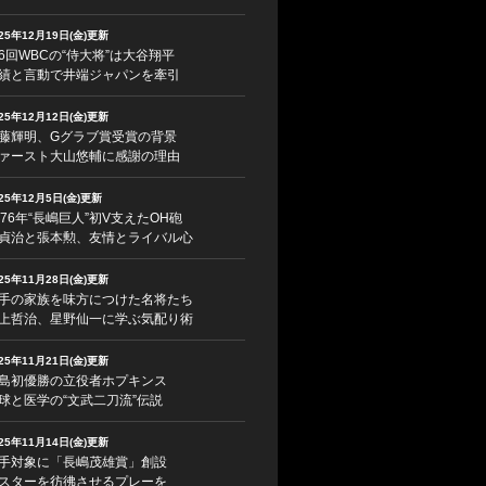
025年12月19日(金)更新
6回WBCの“侍大将”は大谷翔平
績と言動で井端ジャパンを牽引
025年12月12日(金)更新
藤輝明、Gグラブ賞受賞の背景
ァースト大山悠輔に感謝の理由
025年12月5日(金)更新
976年“長嶋巨人”初V支えたOH砲
貞治と張本勲、友情とライバル心
025年11月28日(金)更新
手の家族を味方につけた名将たち
上哲治、星野仙一に学ぶ気配り術
025年11月21日(金)更新
島初優勝の立役者ホプキンス
球と医学の“文武二刀流”伝説
025年11月14日(金)更新
手対象に「長嶋茂雄賞」創設
スターを彷彿させるプレーを