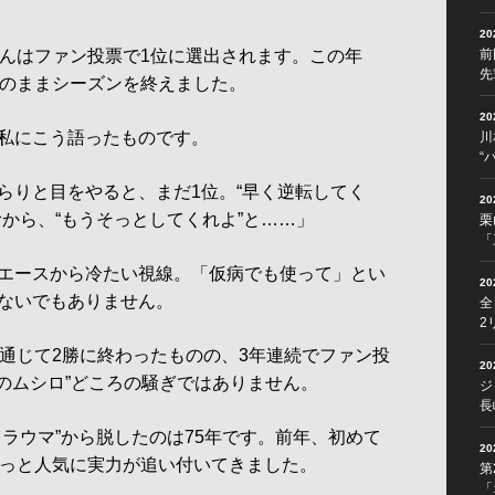
2
んはファン投票で1位に選出されます。この年
前
先
勝のままシーズンを終えました。
2
私にこう語ったものです。
川
“
らりと目をやると、まだ1位。“早く逆転してく
2
から、“もうそっとしてくれよ”と……」
栗
「
エースから冷たい視線。「仮病でも使って」とい
2
ないでもありません。
全
2
通じて2勝に終わったものの、3年連続でファン投
2
針のムシロ”どころの騒ぎではありません。
ジ
長
ラウマ”から脱したのは75年です。前年、初めて
2
やっと人気に実力が追い付いてきました。
第
「