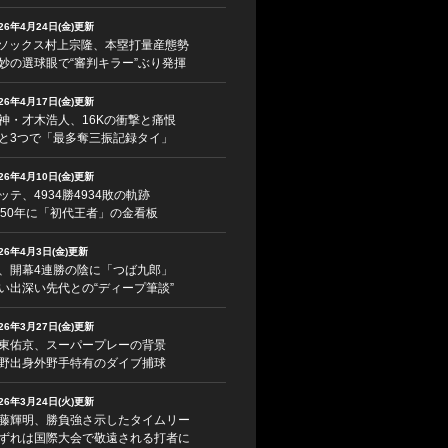
026年4月24日(金)更新
ソックス村上宗隆、本塁打量産態勢
妙の選球眼で“審判キラー”ぶり発揮
026年4月17日(金)更新
神・才木浩人、16Kの衝撃と痛恨
と3つで「最多奪三振記録タイ」
026年4月10日(金)更新
ッテ、4934勝4934敗の軌跡
950年に「初代王者」の金看板
026年4月3日(金)更新
、開幕4連勝の陰に「つば九郎」
い出深い先代との“ディープ筆談”
026年3月27日(金)更新
東佑京、スーパープレーの背景
野出身外野手特有のダイブ捕球
026年3月24日(火)更新
藤輝明、勝負強さ示したタイムリー
ずれは国際大会で敬遠される打者に