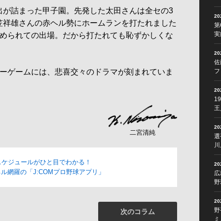
が詰まった甲子園。先発した太田さんは全セの3
2
笠祥雄さんの赤ヘル勢にホームランを打たれました
第
実
認められての出場。だから打たれても恥ずかしくな
2
佐
ーゲームには、悲喜交々のドラマが刻まれていま
フ
2
1
王
2
二宮清純
選
川
スケジュールがひと目でわかる！
2
ル網羅の「J:COMプロ野球アプリ」
広
野
2
野
次のコラム
ミ