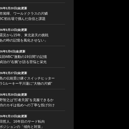
026年3月20日(金)更新
市篤暉、ワールドクラスの片鱗
BC初出場で掴んだ自信と課題
026年3月13日(金)更新
震災から15年、東北楽天の挑戦
あの時の記憶を風化させない」
026年3月6日(金)更新
1回WBC“激動の19日間”の記憶
貞治の“右腕”が語る苦悩と栄光
026年2月27日(金)更新
島の伝統受け継ぐスイッチヒッター
ラ1ルーキー平川蓮に“大物の片鱗”
026年2月20日(金)更新
野智之は“打者天国”を克服できるか
功のカギは低めへの丁寧な投げ分け
026年2月13日(金)更新
田哲人、16年目のサード転向
ポジションの「傾向と対策」