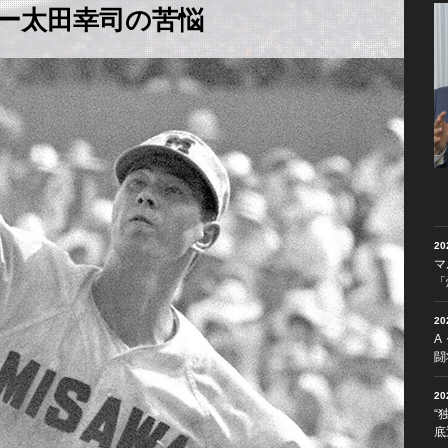
ー太田幸司の苦悩
2
マ
「
2
A
闘
2
“
底