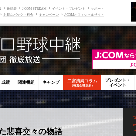
報
番組表
J:COM STREAM
イベント・プレゼント
サポート
お得なパック・料金
キャンペーン
J:COMオフィシャルサイト
プレゼント・
二宮清純コラム
・成績
関連番組
キャンプ
イベント
（毎週金曜更新）
た悲喜交々の物語