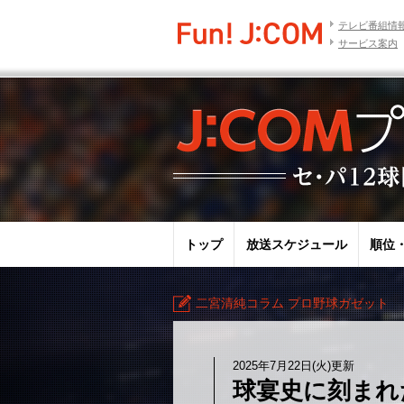
テレビ番組情
サービス案内
トップ
放送スケジュール
順位
二宮清純コラム プロ野球ガゼット
2025年7月22日(火)更新
球宴史に刻まれ