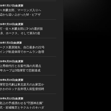
026年7月17日(金)更新
々木麟太郎、マーリンズ入りへ
辺から這い上がったM・ピアザ
026年7月10日(金)更新
打・佐々木麟太郎に3つの選択肢
LB、ホークス、そして第3の道
026年7月3日(金)更新
ークス栗原陵矢、自己最多の22号
イング軌道体得でホームラン急増
026年6月26日(金)更新
上秀樹代行と古葉竹識の共通点
5年カープは3指揮官で悲願達成
026年6月19日(金)更新
揮官交代劇は東北楽天のお家芸か
さかのロッテ吉井理人前監督招聘
026年6月12日(金)更新
剋上の予感漂わせる“守護神左腕”
武・岩城颯空とヤクルトのキハダ