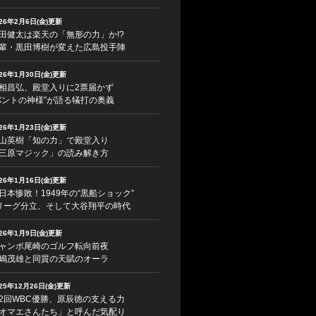
026年2月6日(金)更新
田健太は楽天の「無形の力」か!?
輩・黒田博樹が変えた広島投手陣
026年1月30日(金)更新
相昌弘、殿堂入りに2票届かず
バントの神様”が語る犠打の奥義
026年1月23日(金)更新
山英樹「知の力」で殿堂入り
三原マジック」の読み解き方
026年1月16日(金)更新
日本惨敗！1949年の“黒船ショック”
リーグ分立、そして大谷翔平の時代
026年1月9日(金)更新
ャンボ尾崎のゴルフ転向前夜
嶋茂雄と同質の天賦のオーラ
025年12月26日(金)更新
2回WBC優勝、原辰徳の支える力
オマエさんたち」と呼んだ気配り