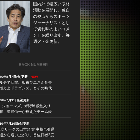
国内外で幅広い取材
活動を展開し、独自
の視点からスポーツ
ジャーナリストとし
て切れ味のよいコメ
ントを繰り出す。毎
週火・金更新。
BACK NUMBER
026年8月7日(金)更新
NEW
ルチで活躍。板東英二さん死去
燃えよドラゴンズ」とその時代
026年7月31日(金)更新
・ジョーンズ、米野球殿堂入り
将・星野仙一が称えたチーム愛
026年7月24日(金)更新
独立リーグの出世頭”角中勝也引退
辺から這い上がり、首位打者2度