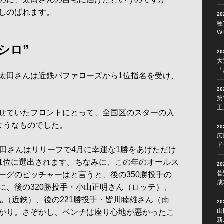
しのばれます。
2
種
W
シロ”
2
大
「
太田さんは近鉄バファローズから1位指名を受け、
2
第
王
せていたフロントにとって、全国区のスターの入
ようなものでした。
2
広
ド
田さんはリリーフで4月に幸運な1勝をあげただけ
1位に選出されます。ちなみに、この年のオールス
2
菅
ーグのピッチャーはと言うと、後の350勝投手の
成
に、後の320勝投手・小山正明さん（ロッテ）、
ん（近鉄）、後の221勝投手・皆川睦雄さん（南
2
山
かり。さぞかし、ベンチは座り心地が悪かったこ
新