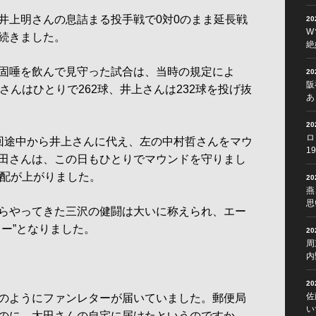
上明さんの息詰まる投手戦で0対0のまま延長戦
2
W
続きました。
絶
固唾を飲んで見守った試合は、当時の規定によ
2
阪
さんはひとりで262球、井上さんは232球を投げ抜
あ
2
ロ
回途中から井上さんに代え、左の中村哲さんをマウ
1
田さんは、この日もひとりでマウンドを守りまし
軍配が上がりました。
2
燕
思
らやってきた三沢の健闘は大いに称えられ、エー
ー”となりました。
2
周
内
2
佐
のようにファンレターが届いていました。郵便局
い
のに、太田さんの自宅に届けたというのですか