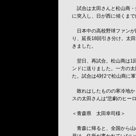
試合は太田さんと松山商・井
に突入し、日が西に傾くまで
日本中の高校野球ファンが
り、延長18回引き分け。太田
きました。
翌日、再試合。松山商は1
ンドに送りました。一方の太
た。試合は4対2で松山商に
敗れはしたものの寒冷地か
スの太田さんは“悲劇のヒーロ
＜青森県 太田幸司様＞
青森に帰ると、全国から山
員は、住所が書かれていない