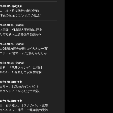
026年6月5日(金)更新
人・橋上秀樹代行の新ID野球
球観の根底には“ノムラの教え”
026年5月29日(金)更新
上宗隆、MLB新人王候補に浮上
たぞろ新人王資格論争勃発か!?
026年5月22日(金)更新
人OB堀内恒夫が投じた“大きな一石”
ニホーム“背ネーム”はありかなしか
026年5月15日(金)更新
界初！「危険スイング」に罰則
断のルール見直しで安全性確保
026年5月8日(金)更新
ェリー、213cmのインパクト
マウンドに上がるだけで武器」
026年5月1日(金)更新
日・石伊雄太、オスナのバット直撃
祖ヘルメット捕手・中尾孝義の受難