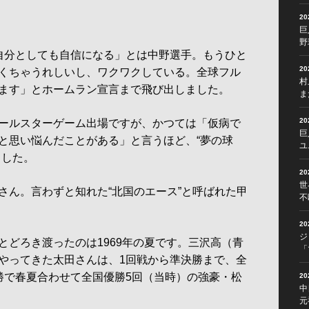
2
巨
野
自分としても自信になる」とは中野選手。もうひと
2
くちゃうれしいし、ワクワクしている。全球フル
村
ます」とホームラン宣言まで飛び出しました。
ま
2
ールスターゲーム出場ですが、かつては「仮病で
巨
と思い悩んだことがある」と言うほど、“夢の球
ユ
ました。
2
世
ん。言わずと知れた“北国のエース”と呼ばれた甲
不
2
ジ
どろき渡ったのは1969年の夏です。三沢高（青
「
やってきた太田さんは、1回戦から準決勝まで、全
勝で春夏合わせて全国優勝5回（当時）の強豪・松
2
中
元