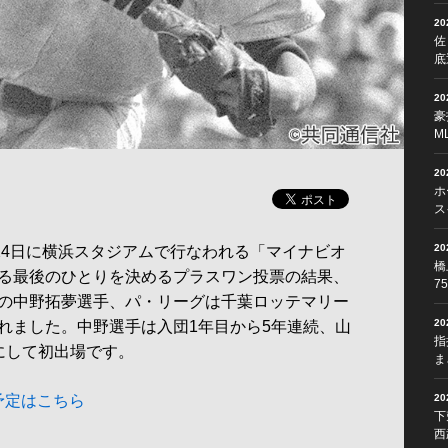
2
佐
底
2
豪
M
2
ホ
ス
2
24日に横浜スタジアムで行なわれる「マイナビオ
橋
る最後のひとりを決めるプラスワン投票の結果、
7
の中野拓夢選手、パ・リーグは千葉ロッテマリー
2
れました。中野選手は入団1年目から5年連続、山
指
にして初出場です。
ま
予定はこちら
2
下
西