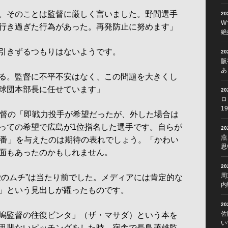
。そのことは監督に厳しく言いました。野間選手
2
W
行き過ぎた行為があった。再発防止に努めます」
絶
引きずるつもりはないようです。
2
阪
あ
る。監督に不平不安はなく、この問題を大きくし
球団本部長に任せています」
2
ロ
1
督の「即戦力投手が希望だったが、外した場合は
っての希望で広島が1位指名した選手です。自らが
2
燕
7番」を与えたのは期待の表れでしょう。「かわい
思
面もあったのかもしれません。
2
周
のムチ”は当たり前でした。メディアには肯定的な
内
」という見出しが躍ったものです。
2
佐
嶋監督の往復ビンタ」（ザ・マサダ）という本を
い
甲斐ないピッチングをした時、宿舎で長島茂雄監