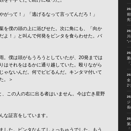
2
やがって！」「逃げるなって言ってんだろ！」
前
先
葉を僕の頭の上に浴びせた。次に角にも、「向か
2
だよ！」と叫んで何発をビンタを食らわせた。バ
川
“
2
。僕は頭がもうろうとしていたが、20発までは
栗
「
りはそれをはるかに通り越していた。殴りながら
じゃないんだ。何でビビるんだ。キンタマ付いて
2
た。＞
全
2
と、この人の右に出る者はいません。今は亡き星野
2
ジ
長
んな証言をしています。
2
第
ました。ビンタなんてしょっちゅうでした。もう
「