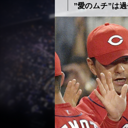
”愛のムチ”は