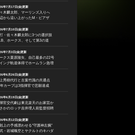
026年7月17日(金)更新
々木麟太郎、マーリンズ入りへ
辺から這い上がったM・ピアザ
026年7月10日(金)更新
打・佐々木麟太郎に3つの選択肢
LB、ホークス、そして第3の道
026年7月3日(金)更新
ークス栗原陵矢、自己最多の22号
イング軌道体得でホームラン急増
026年6月26日(金)更新
上秀樹代行と古葉竹識の共通点
5年カープは3指揮官で悲願達成
026年6月19日(金)更新
揮官交代劇は東北楽天のお家芸か
さかのロッテ吉井理人前監督招聘
026年6月12日(金)更新
剋上の予感漂わせる“守護神左腕”
武・岩城颯空とヤクルトのキハダ