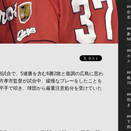
2
佐
底
2
豪
M
2
ホ
ス
2
試合で、5連勝を含む6勝2敗と復調の広島に思わ
橋
方孝市監督が試合中、緩慢なプレーをしたことを
7
平手で叩き、球団から厳重注意処分を受けていた
2
指
ま
2
下
西