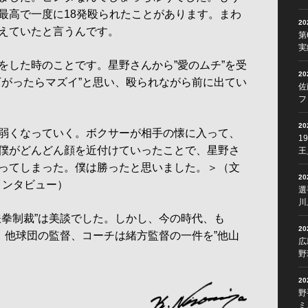
最高で一度に18発殴られたことがあります。まわ
2
えていたと言うんです。
第
実
した時のことです。星野さんから”愛のムチ”を受
2
下がったらマズイ”と思い、殴られながら前に出てい
佐
フ
2
弱くなっていく。ボクサーが相手の懐に入って、
1
僕がどんどん顔を近付けていったことで、星野さ
王
ってしまった。僕は勝ったと思いました。＞（文
2
者インタビュー）
選
川
拳制裁”は美談でした。しかし、今の時代、も
2
ん。他球団の監督、コーチは緒方監督の一件を”他山
広
野
2
野
ミ