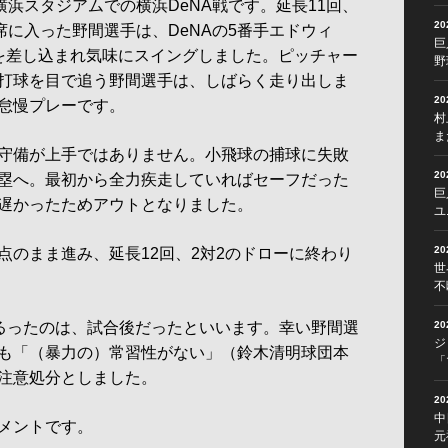
浜スタジアムでの横浜DeNA戦です。延長11回、
2
席に入った野間選手は、DeNAの5番手エドウィ
巨
を差し込まれ気味にスイングしました。ピッチャー
野
打球を目で追う野間選手は、しばらく走り出しま
2
怠慢プレーです。
村
ま
守備が上手ではありません。小飛球の捕球に失敗
2
塁へ。最初から全力疾走していればセーフだった
巨
遅かったためアウトとなりました。
ユ
2
のまま進み、延長12回、2対2のドローに終わり
世
不
るったのは、試合後だったといいます。幸い野間選
2
ジ
も「（暴力の）常習性がない」（鈴木清明球団本
「
注意処分としました。
2
中
メントです。
元