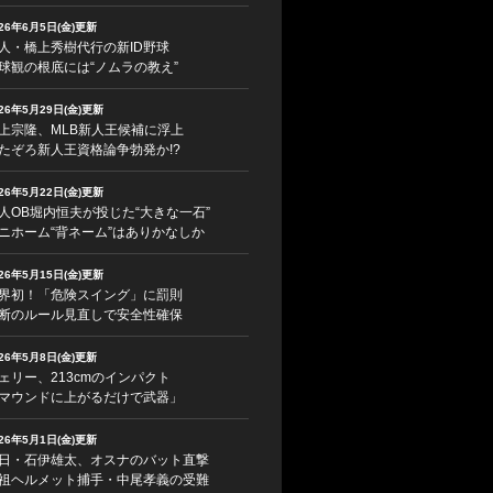
026年6月5日(金)更新
人・橋上秀樹代行の新ID野球
球観の根底には“ノムラの教え”
026年5月29日(金)更新
上宗隆、MLB新人王候補に浮上
たぞろ新人王資格論争勃発か!?
026年5月22日(金)更新
人OB堀内恒夫が投じた“大きな一石”
ニホーム“背ネーム”はありかなしか
026年5月15日(金)更新
界初！「危険スイング」に罰則
断のルール見直しで安全性確保
026年5月8日(金)更新
ェリー、213cmのインパクト
マウンドに上がるだけで武器」
026年5月1日(金)更新
日・石伊雄太、オスナのバット直撃
祖ヘルメット捕手・中尾孝義の受難