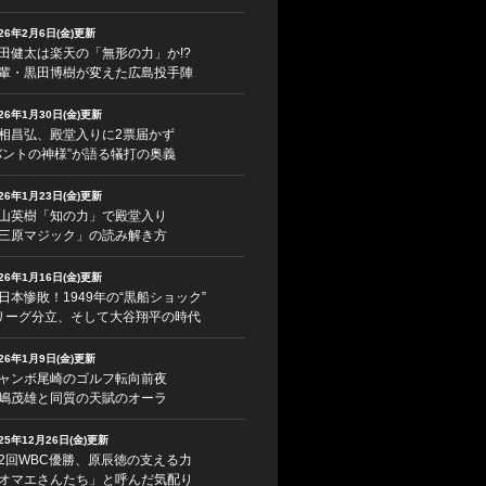
026年2月6日(金)更新
田健太は楽天の「無形の力」か!?
輩・黒田博樹が変えた広島投手陣
026年1月30日(金)更新
相昌弘、殿堂入りに2票届かず
バントの神様”が語る犠打の奥義
026年1月23日(金)更新
山英樹「知の力」で殿堂入り
三原マジック」の読み解き方
026年1月16日(金)更新
日本惨敗！1949年の“黒船ショック”
リーグ分立、そして大谷翔平の時代
026年1月9日(金)更新
ャンボ尾崎のゴルフ転向前夜
嶋茂雄と同質の天賦のオーラ
025年12月26日(金)更新
2回WBC優勝、原辰徳の支える力
オマエさんたち」と呼んだ気配り