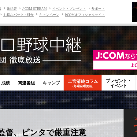
報
番組表
J:COM STREAM
イベント・プレゼント
サポート
お得なパック・料金
キャンペーン
J:COMオフィシャルサイト
プレゼント・
二宮清純コラム
・成績
関連番組
キャンプ
イベント
（毎週金曜更新）
監督、ビンタで厳重注意