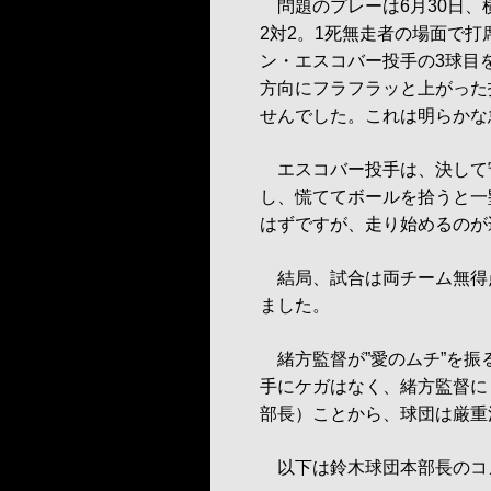
問題のプレーは6月30日、横
2対2。1死無走者の場面で打
ン・エスコバー投手の3球目
方向にフラフラッと上がった
せんでした。これは明らかな
エスコバー投手は、決して
し、慌ててボールを拾うと一
はずですが、走り始めるのが
結局、試合は両チーム無得点
ました。
緒方監督が”愛のムチ”を振
手にケガはなく、緒方監督に
部長）ことから、球団は厳重
以下は鈴木球団本部長のコ