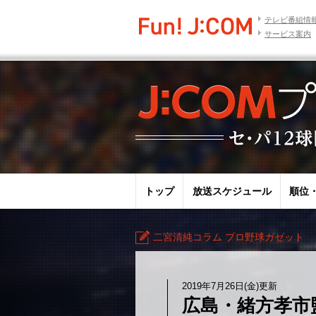
テレビ番組情
サービス案内
トップ
放送スケジュール
順位
二宮清純コラム プロ野球ガゼット
2019年7月26日(金)更新
広島・緒方孝市