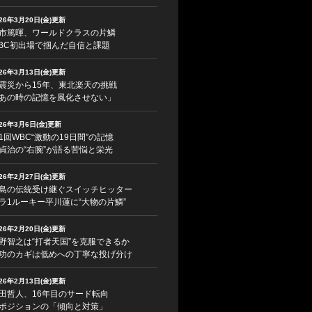
026年3月20日(金)更新
市篤暉、ワールドクラスの片鱗
BC初出場で掴んだ自信と課題
026年3月13日(金)更新
震災から15年、東北楽天の挑戦
あの時の記憶を風化させない」
026年3月6日(金)更新
1回WBC“激動の19日間”の記憶
貞治の“右腕”が語る苦悩と栄光
026年2月27日(金)更新
島の伝統受け継ぐスイッチヒッター
ラ1ルーキー平川蓮に“大物の片鱗”
026年2月20日(金)更新
野智之は“打者天国”を克服できるか
功のカギは低めへの丁寧な投げ分け
026年2月13日(金)更新
田哲人、16年目のサード転向
ポジションの「傾向と対策」