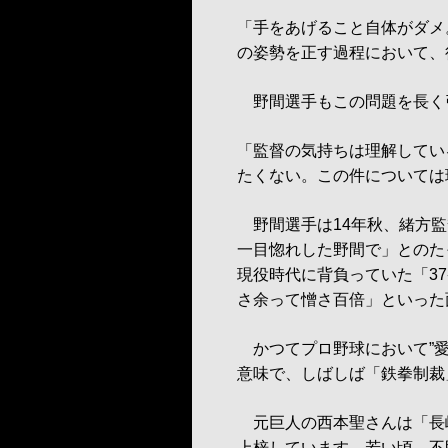
「手をあげること自体がダメ
の姿勢を正す過程において、
野間選手もこの問題を長く
「監督の気持ちは理解してい
たくない。この件については
野間選手は14年秋、緒方監
一目惚れした野間で」とのた
現役時代に背負っていた「3
さ余って憎さ百倍」といった
かつてプロ野球において”愛
意味で、しばしば「鉄拳制裁
元巨人の西本聖さんは「長
上梓しています。若い頃、不