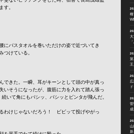
ます。
2
種
W
2
大
「
腰にバスタオルを巻いただけの姿で近づいてき
みつけている。
2
第
王
2
広
んできた。一瞬、耳がキーンとして頭の中が真っ
ド
失いそうになったが、腹筋に力を入れて踏ん張っ
。続いて角にもバシッ、バシッとビンタが飛んだ。
2
菅
成
るわけじゃないだろう！ ビビッて投げやがっ
2
山
新
顔を平手でたて続けに殴った。