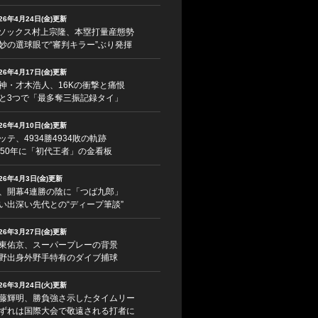
026年4月24日(金)更新
ソックス村上宗隆、本塁打量産態勢
妙の選球眼で“審判キラー”ぶり発揮
026年4月17日(金)更新
神・才木浩人、16Kの衝撃と痛恨
と3つで「最多奪三振記録タイ」
026年4月10日(金)更新
ッテ、4934勝4934敗の軌跡
950年に「初代王者」の金看板
026年4月3日(金)更新
、開幕4連勝の陰に「つば九郎」
い出深い先代との“ディープ筆談”
026年3月27日(金)更新
東佑京、スーパープレーの背景
野出身外野手特有のダイブ捕球
026年3月24日(火)更新
藤輝明、勝負強さ示したタイムリー
ずれは国際大会で敬遠される打者に