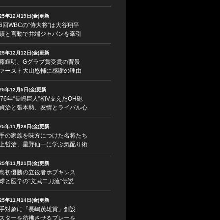
025年12月19日(金)更新
6回WBCの“侍大将”は大谷翔平
績と言動で井端ジャパンを牽引
025年12月12日(金)更新
藤輝明、Gグラブ賞受賞の背景
ァースト大山悠輔に感謝の理由
025年12月5日(金)更新
976年“長嶋巨人”初V支えたOH砲
貞治と張本勲、友情とライバル心
025年11月28日(金)更新
手の家族を味方につけた名将たち
上哲治、星野仙一に学ぶ気配り術
025年11月21日(金)更新
島初優勝の立役者ホプキンス
球と医学の“文武二刀流”伝説
025年11月14日(金)更新
手対象に「長嶋茂雄賞」創設
スターを彷彿させるプレーを