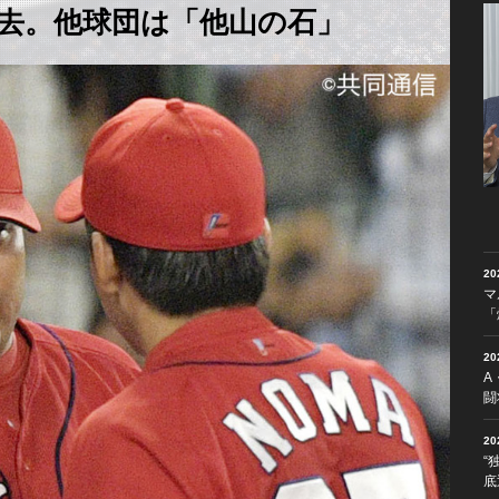
過去。他球団は「他山の石」
2
マ
「
2
A
闘
2
“
底