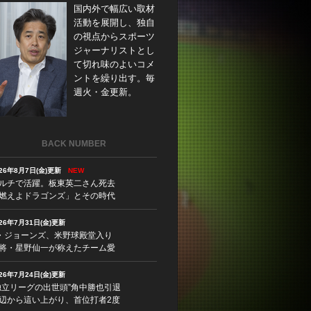
国内外で幅広い取材
活動を展開し、独自
の視点からスポーツ
ジャーナリストとし
て切れ味のよいコメ
ントを繰り出す。毎
週火・金更新。
BACK NUMBER
026年8月7日(金)更新
NEW
ルチで活躍。板東英二さん死去
燃えよドラゴンズ」とその時代
026年7月31日(金)更新
・ジョーンズ、米野球殿堂入り
将・星野仙一が称えたチーム愛
026年7月24日(金)更新
独立リーグの出世頭”角中勝也引退
辺から這い上がり、首位打者2度