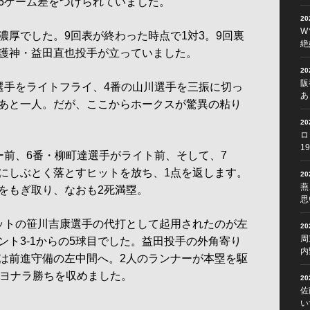
6ゲーム差をつけられていました。
2
W
厚でした。9回表が終わった時点で1対3。9回裏
絶
護神・益田直也投手が立っていました。
2
阪
手をライトフライ、4番の山川選手を三振に切っ
あ
あと一人。だが、ここからホークスが驚異の粘り
2
ロ
1
前、6番・柳町達選手がライト前、そして、7
にしぶとく落とすヒットを放ち、1点を返します。
2
燕
をもぎ取り、なおも2死満塁。
思
ットの笹川吉康選手の代打として起用されたのが左
2
周
ント3-1からの5球目でした。益田投手の外角寄り
内
は前進守備の左中間へ。2人のランナーが本塁を駆
サヨナラ勝ちを収めました。
2
佐
い