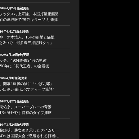
026年4月24日(金)更新
ソックス村上宗隆、本塁打量産態勢
妙の選球眼で“審判キラー”ぶり発揮
026年4月17日(金)更新
神・才木浩人、16Kの衝撃と痛恨
と3つで「最多奪三振記録タイ」
026年4月10日(金)更新
ッテ、4934勝4934敗の軌跡
950年に「初代王者」の金看板
026年4月3日(金)更新
、開幕4連勝の陰に「つば九郎」
い出深い先代との“ディープ筆談”
026年3月27日(金)更新
東佑京、スーパープレーの背景
野出身外野手特有のダイブ捕球
026年3月24日(火)更新
藤輝明、勝負強さ示したタイムリー
ずれは国際大会で敬遠される打者に