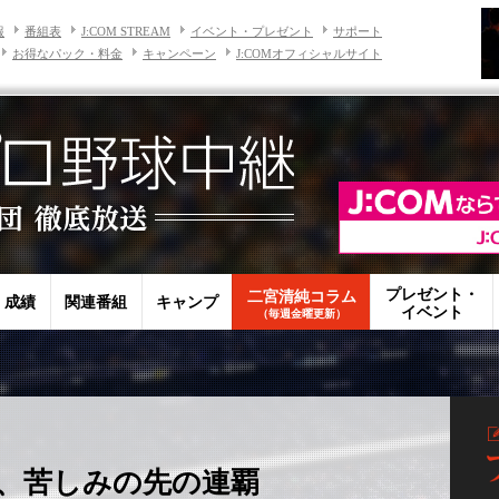
報
番組表
J:COM STREAM
イベント・プレゼント
サポート
お得なパック・料金
キャンペーン
J:COMオフィシャルサイト
プレゼント・
二宮清純コラム
・成績
関連番組
キャンプ
イベント
（毎週金曜更新）
、苦しみの先の連覇