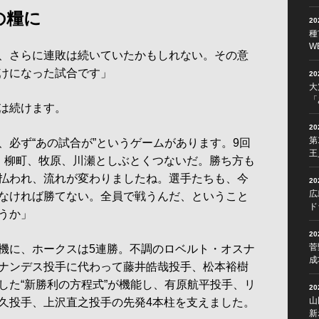
の糧に
2
種
W
、さらに連敗は続いていたかもしれない。その意
けになった試合です」
2
大
「
は続けます。
2
第
、必ず“あの試合が”というゲームがあります。9回
王
、柳町、牧原、川瀬としぶとくつないだ。勝ち方も
払われ、流れが変わりましたね。選手たちも、今
2
広
なければ勝てない。全員で戦うんだ、ということ
ド
うか」
2
菅
機に、ホークスは5連勝。不調のロベルト・オスナ
成
ナンデス投手に代わって藤井皓哉投手、松本裕樹
した“新勝利の方程式”が機能し、有原航平投手、リ
2
山
久投手、上沢直之投手の先発4本柱を支えました。
新