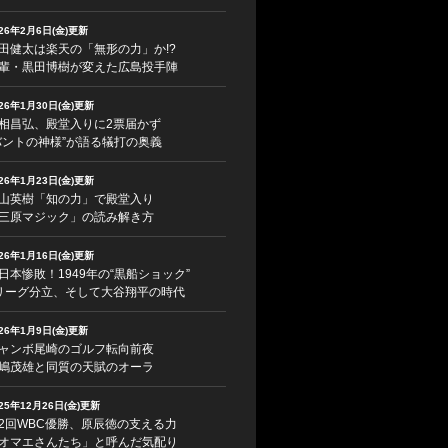
026年2月6日(金)更新
田健太は楽天の「無形の力」か!?
輩・黒田博樹が変えた広島投手陣
026年1月30日(金)更新
相昌弘、殿堂入りに2票届かず
バントの神様”が語る犠打の奥義
026年1月23日(金)更新
山英樹「知の力」で殿堂入り
三原マジック」の読み解き方
026年1月16日(金)更新
日本惨敗！1949年の“黒船ショック”
リーグ分立、そして大谷翔平の時代
026年1月9日(金)更新
ャンボ尾崎のゴルフ転向前夜
嶋茂雄と同質の天賦のオーラ
025年12月26日(金)更新
2回WBC優勝、原辰徳の支える力
オマエさんたち」と呼んだ気配り