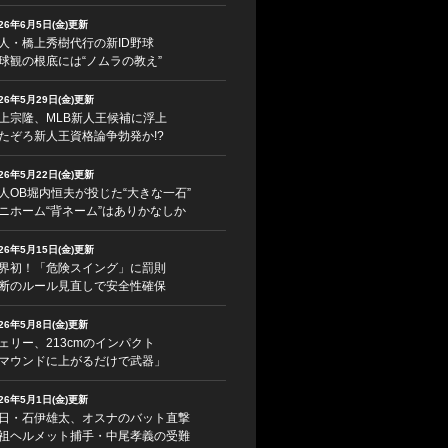
026年6月5日(金)更新
人・橋上秀樹代行の新ID野球
球観の根底には“ノムラの教え”
026年5月29日(金)更新
上宗隆、MLB新人王候補に浮上
たぞろ新人王資格論争勃発か!?
026年5月22日(金)更新
人OB堀内恒夫が投じた“大きな一石”
ニホーム“背ネーム”はありかなしか
026年5月15日(金)更新
界初！「危険スイング」に罰則
断のルール見直しで安全性確保
026年5月8日(金)更新
ェリー、213cmのインパクト
マウンドに上がるだけで武器」
026年5月1日(金)更新
日・石伊雄太、オスナのバット直撃
祖ヘルメット捕手・中尾孝義の受難