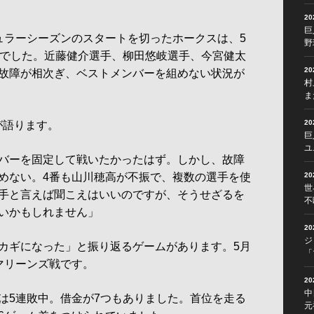
2
巨
ラーシーズンのスタートを切ったホークスは、5
野
位でした。近藤健介選手、柳田悠岐選手、今宮健太
2
故障が相次ぎ、ベストメンバーを組めない状況が
村
ま
2
が語ります。
巨
ユ
バーを固定して戦いたかったはず。しかし、故障
めない。4番も山川穂高が不振で、複数の選手を使
2
世
手と言えば聞こえはいいのですが、そうせざるを
不
いかもしれません」
2
ジ
カギになった」と振り返るゲームがあります。5月
「
マリーンズ戦です。
2
中
5連敗中。借金が7つもありました。首位を走る
元