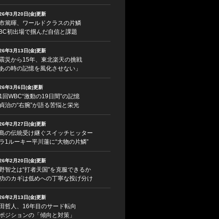
026年3月20日(金)更新
市篤暉、ワールドクラスの片鱗
BC初出場で掴んだ自信と課題
026年3月13日(金)更新
震災から15年、東北楽天の挑戦
あの時の記憶を風化させない」
026年3月6日(金)更新
1回WBC“激動の19日間”の記憶
貞治の“右腕”が語る苦悩と栄光
026年2月27日(金)更新
島の伝統受け継ぐスイッチヒッター
ラ1ルーキー平川蓮に“大物の片鱗”
026年2月20日(金)更新
野智之は“打者天国”を克服できるか
功のカギは低めへの丁寧な投げ分け
026年2月13日(金)更新
田哲人、16年目のサード転向
ポジションの「傾向と対策」