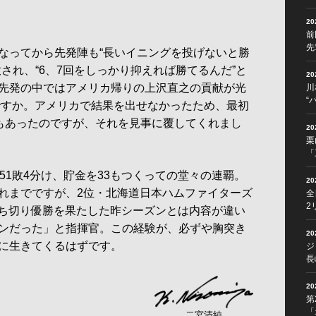
2
前
先
なってから先発陣も“長いイニングを投げないと勝
され、“6、7回をしっかり抑えれば勝てるんだ”と
2
先発の中ではアメリカ帰りの上沢直之の貢献が光
川
“
つですか。アメリカで結果を出せなかったため、最初
方もあったのですが、それを見事に覆してくれまし
2
栗
「
51敗4分け、貯金を33もつくっての堂々の連覇。
2
れまでですが、2位・北海道日本ハムファイターズ
全
2
ぶっち切り優勝を果たした昨シーズンとは内容が違い
ンだった」と指揮官。この経験が、必ずや胸突き
2
に生きてくるはずです。
ジ
長
2
第
「
二宮清純