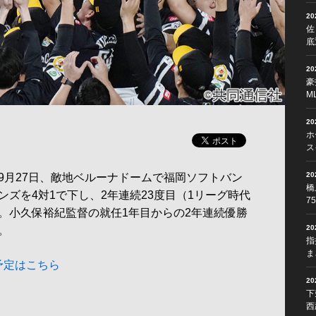
2
佐
底
2
豪
M
2
ホ
ス
2
月27日、敵地ベルーナドームで福岡ソフトバン
橋
ズを4対1で下し、2年連続23度目（1リーグ時代
7
。小久保裕紀監督の就任1年目からの2年連続優勝
2
。
指
ま
予定はこちら
2
下
西