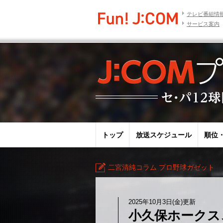
テレビ番組情
サービス案内
トップ
放送スケジュール
順位
二宮清純コラム プロ野球ガゼット
2025年10月3日(金)更新
小久保ホークス