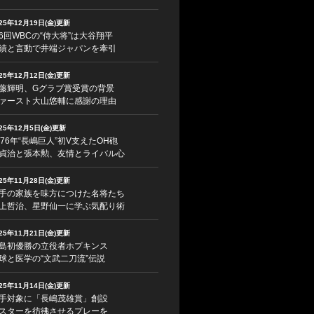
025年12月19日(金)更新
6回WBCの“侍大将”は大谷翔平
績と言動で井端ジャパンを牽引
025年12月12日(金)更新
藤輝明、Gグラブ賞受賞の背景
ァースト大山悠輔に感謝の理由
025年12月5日(金)更新
976年“長嶋巨人”初V支えたOH砲
貞治と張本勲、友情とライバル心
025年11月28日(金)更新
手の家族を味方につけた名将たち
上哲治、星野仙一に学ぶ気配り術
025年11月21日(金)更新
島初優勝の立役者ホプキンス
球と医学の“文武二刀流”伝説
025年11月14日(金)更新
手対象に「長嶋茂雄賞」創設
スターを彷彿させるプレーを