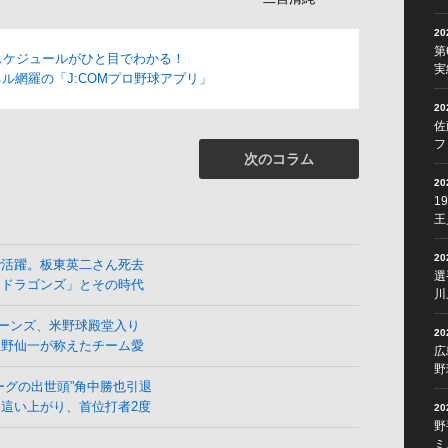
2
第
スケジュールがひと目でわかる！
実
ル網羅の「J:COMプロ野球アプリ」
2
佐
フ
次のコラム
2
1
王
2
で活躍。板東英二さん死去
選
よドラゴンズ」とその時代
川
ーンズ、米野球殿堂入り
2
星野仙一が称えたチーム愛
広
野
ーグの出世頭”角中勝也引退
這い上がり、首位打者2度
2
野
ミ