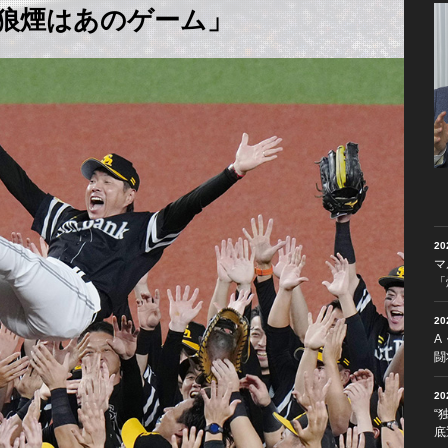
狼煙はあのゲーム」
2
マ
「
2
A
闘
2
“
底