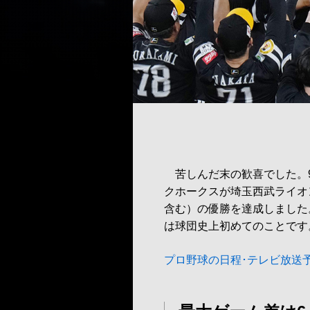
苦しんだ末の歓喜でした。9
クホークスが埼玉西武ライオン
含む）の優勝を達成しました
は球団史上初めてのことです
プロ野球の日程･テレビ放送