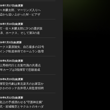
026年7月17日(金)更新
々木麟太郎、マーリンズ入りへ
辺から這い上がったM・ピアザ
026年7月10日(金)更新
打・佐々木麟太郎に3つの選択肢
LB、ホークス、そして第3の道
026年7月3日(金)更新
ークス栗原陵矢、自己最多の22号
イング軌道体得でホームラン急増
026年6月26日(金)更新
上秀樹代行と古葉竹識の共通点
5年カープは3指揮官で悲願達成
026年6月19日(金)更新
揮官交代劇は東北楽天のお家芸か
さかのロッテ吉井理人前監督招聘
026年6月12日(金)更新
剋上の予感漂わせる“守護神左腕”
武・岩城颯空とヤクルトのキハダ