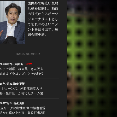
国内外で幅広い取材
活動を展開し、独自
の視点からスポーツ
ジャーナリストとし
て切れ味のよいコメ
ントを繰り出す。毎
週金曜更新。
BACK NUMBER
026年8月7日(金)更新
NEW
ルチで活躍。板東英二さん死去
燃えよドラゴンズ」とその時代
026年7月31日(金)更新
・ジョーンズ、米野球殿堂入り
将・星野仙一が称えたチーム愛
026年7月24日(金)更新
独立リーグの出世頭”角中勝也引退
辺から這い上がり、首位打者2度