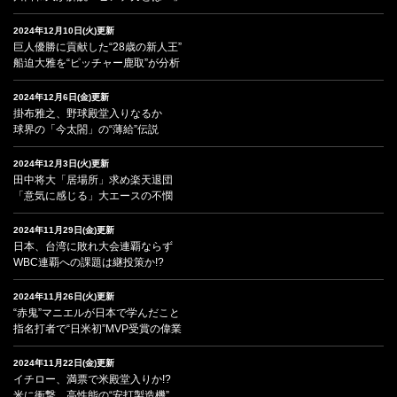
2024年12月10日(火)更新
巨人優勝に貢献した“28歳の新人王”
船迫大雅を“ピッチャー鹿取”が分析
2024年12月6日(金)更新
掛布雅之、野球殿堂入りなるか
球界の「今太閤」の“薄給”伝説
2024年12月3日(火)更新
田中将大「居場所」求め楽天退団
「意気に感じる」大エースの不憫
2024年11月29日(金)更新
日本、台湾に敗れ大会連覇ならず
WBC連覇への課題は継投策か!?
2024年11月26日(火)更新
“赤鬼”マニエルが日本で学んだこと
指名打者で“日米初”MVP受賞の偉業
2024年11月22日(金)更新
イチロー、満票で米殿堂入りか!?
米に衝撃、高性能の“安打製造機”