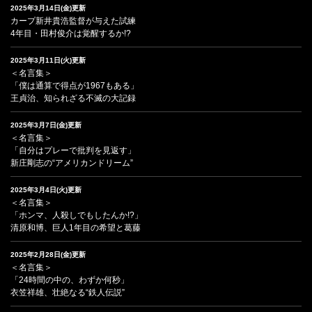
2025年3月14日(金)更新
カープ新井貴浩監督が与えた試練
4年目・田村俊介は覚醒するか!?
2025年3月11日(火)更新
＜名言集＞
「僕は通算で得点が1967もある」
王貞治、知られざる不滅の大記録
2025年3月7日(金)更新
＜名言集＞
「自分はプレーで批判を見返す」
新庄剛志の“アメリカンドリーム”
2025年3月4日(火)更新
＜名言集＞
「ホンマ、人殺しでもしたんか!?」
清原和博、巨人1年目の希望と葛藤
2025年2月28日(金)更新
＜名言集＞
「24時間の中の、わずか何秒」
衣笠祥雄、壮絶なる“鉄人伝説”