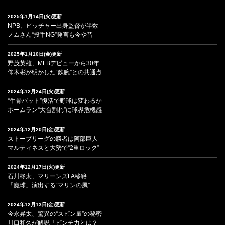
2025年1月14日(火)更新
NPB、ピッチャー出身監督が半数
ノムさん“投手NG”発言も今や昔
2025年1月10日(金)更新
野茂英雄、MLBデビューから30年
仰木彬が明かした“鉄腕”との共通点
2024年12月24日(火)更新
“牛骨バット”復活で野球は変わるか
ホームラン“大台割れ”に球界危機感
2024年12月20日(金)更新
ストーブリーグの勝者は阿部巨人
マルティネスと大勢で“2重ロック”
2024年12月17日(火)更新
石川柊太、マリーンズFA移籍
「魔球」演出する“マリンの風”
2024年12月13日(金)更新
今永昇太、驚異の“スピン量”の秘密
川口和久が解説「ピンチ力とは？」