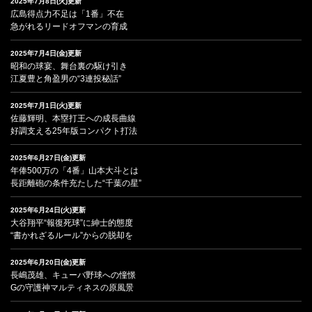
2025年7月8日(火)更新
広島得点力不足は「1番」不在
急がれるリードオフマンの育成
2025年7月4日(金)更新
昭和の球宴、舞台裏の駆け引き
江夏豊と角盈男の“3連投秘話”
2025年7月1日(火)更新
佐藤輝明、本塁打王への成長曲線
好調支える25年版コンパクト打法
2025年6月27日(金)更新
年俸500万の「4番」山本大斗とは
長距離砲の条件充たした“千葉の星”
2025年6月24日(火)更新
大谷翔平“報復死球”に紳士的態度
“書かれざるルール”からの脱却を
2025年6月20日(金)更新
長嶋茂雄、キューバ野球への憧憬
Gの守護神マルティネスの原風景