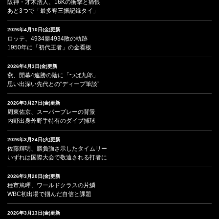
阪神・才木浩人、16Kの衝撃と痛恨
あと3つで「最多奪三振記録タイ」
2026年4月10日(金)更新
ロッテ、4934勝4934敗の軌跡
1950年に「初代王者」の金看板
2026年4月3日(金)更新
燕、開幕4連勝の陰に「つば九郎」
思い出深い先代との“ディープ筆談”
2026年3月27日(金)更新
周東佑京、スーパープレーの背景
内野出身外野手特有のダイブ捕球
2026年3月24日(火)更新
佐藤輝明、勝負強さ示したタイムリー
いずれは国際大会で敬遠される打者に
2026年3月20日(金)更新
種市篤暉、ワールドクラスの片鱗
WBC初出場で掴んだ自信と課題
2026年3月13日(金)更新