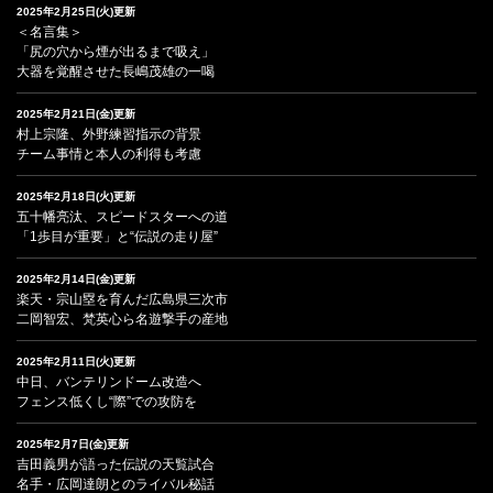
2025年2月25日(火)更新
＜名言集＞
「尻の穴から煙が出るまで吸え」
大器を覚醒させた長嶋茂雄の一喝
2025年2月21日(金)更新
村上宗隆、外野練習指示の背景
チーム事情と本人の利得も考慮
2025年2月18日(火)更新
五十幡亮汰、スピードスターへの道
「1歩目が重要」と“伝説の走り屋”
2025年2月14日(金)更新
楽天・宗山塁を育んだ広島県三次市
二岡智宏、梵英心ら名遊撃手の産地
2025年2月11日(火)更新
中日、バンテリンドーム改造へ
フェンス低くし“際”での攻防を
2025年2月7日(金)更新
吉田義男が語った伝説の天覧試合
名手・広岡達朗とのライバル秘話