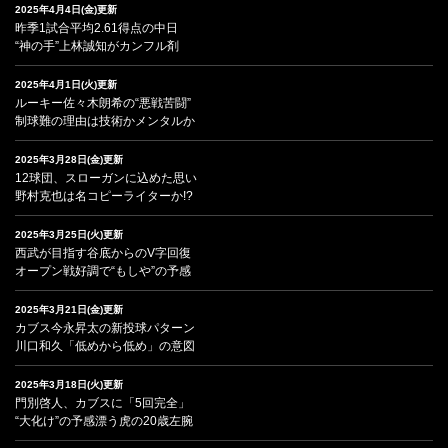
2025年4月4日(金)更新
昨季1試合平均2.61得点の中日
“神の手”上林誠知がカンフル剤
2025年4月1日(火)更新
ルーキー佐々木朗希の“悪戦苦闘”
制球難の理由は技術かメンタルか
2025年3月28日(金)更新
12球団、スローガンに込めた思い
野村克也は名コピーライターか!?
2025年3月25日(火)更新
西武が目指す谷底からのV字回復
オープン戦好調で“もしや”の予感
2025年3月21日(金)更新
カブス今永昇太の新投球パターン
川口和久「低めから低め」の意図
2025年3月18日(火)更新
門別啓人、カブスに「5回完全」
“大化け”の予感漂う虎の20歳左腕