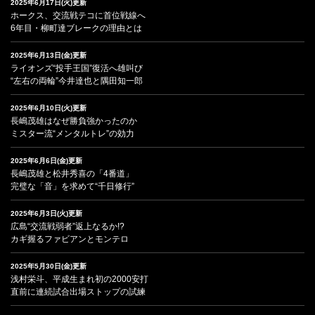
2025年6月17日(火)更新
ホークス、交流戦テコに首位戦線へ
6年目・柳町達ブレークの理由とは
2025年6月13日(金)更新
ライオンズ“投手王国”復活へ雄叫び
“左右の両輪”今井達也と隅田知一郎
2025年6月10日(火)更新
長嶋茂雄はなぜ勝負強かったのか
ミスター流“メンタルトレ”の効力
2025年6月6日(金)更新
長嶋茂雄と松井秀喜の「4番道」
完璧な「音」を求めて“千日修行”
2025年6月3日(火)更新
広島“交流戦弱者”返上なるか!?
カギ握るファビアンとモンテロ
2025年5月30日(金)更新
浅村栄斗、平成生まれ初の2000安打
直前に連続試合出場ストップの試練