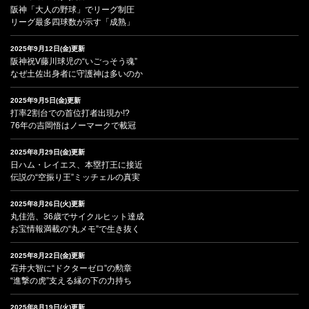
阪神「大人の野球」でリーグ制圧
リーグ最多四球数が示す「成熟」
2025年9月12日(金)更新
阪神祝V藤川球児の“いごっそう魂”
なぜ土佐出身者に守護神は多いのか
2025年9月5日(金)更新
打率2割台での首位打者出現か!?
76年の吉岡悟はノーマークで載冠
2025年8月29日(金)更新
日ハム・レイエス、本塁打王に接近
伝説の“空振り王”ミッチェルの真実
2025年8月26日(火)更新
丸佳浩、36歳でサイクルヒット達成
お宝情報満載の“丸メモ”で生き抜く
2025年8月22日(金)更新
石井大智に“ドクターゼロ”の勲章
“進撃の虎”支える縁の下の力持ち
2025年8月19日(火)更新