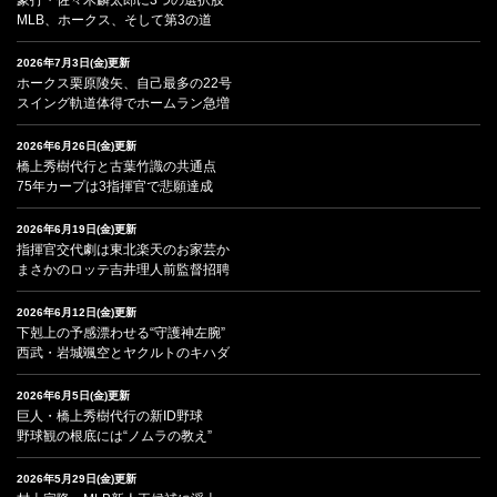
MLB、ホークス、そして第3の道
2026年7月3日(金)更新
ホークス栗原陵矢、自己最多の22号
スイング軌道体得でホームラン急増
2026年6月26日(金)更新
橋上秀樹代行と古葉竹識の共通点
75年カープは3指揮官で悲願達成
2026年6月19日(金)更新
指揮官交代劇は東北楽天のお家芸か
まさかのロッテ吉井理人前監督招聘
2026年6月12日(金)更新
下剋上の予感漂わせる“守護神左腕”
西武・岩城颯空とヤクルトのキハダ
2026年6月5日(金)更新
巨人・橋上秀樹代行の新ID野球
野球観の根底には“ノムラの教え”
2026年5月29日(金)更新