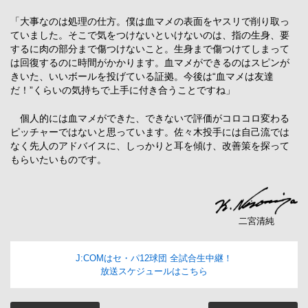
「大事なのは処理の仕方。僕は血マメの表面をヤスリで削り取っ
ていました。そこで気をつけないといけないのは、指の生身、要
するに肉の部分まで傷つけないこと。生身まで傷つけてしまって
は回復するのに時間がかかります。血マメができるのはスピンが
きいた、いいボールを投げている証拠。今後は“血マメは友達
だ！”くらいの気持ちで上手に付き合うことですね」
個人的には血マメができた、できないで評価がコロコロ変わる
ピッチャーではないと思っています。佐々木投手には自己流では
なく先人のアドバイスに、しっかりと耳を傾け、改善策を探って
もらいたいものです。
二宮清純
J:COMはセ・パ12球団 全試合生中継！
放送スケジュールはこちら