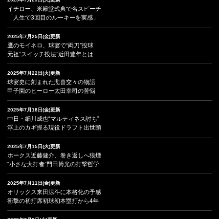
イチロー、米殿堂式典で名スピーチ
「人生で3回目のルーキーを実感」
2025年7月25日(金)更新
鷹のモイネロ、球宴で“両刀”投球
元祖“スイッチ投法”近田豊年とは
2025年7月22日(火)更新
球宴史に刻まれた悲喜交々の物語
甲子園のヒーロー太田幸司の苦悩
2025年7月18日(金)更新
中日・細川成也“マルティネス討ち”
浮上のカギ握る現役ドラフト出世頭
2025年7月15日(火)更新
ホークス近藤健介、巻き返しへ狼煙
“小さな大打者”門田博光の打撃哲学
2025年7月11日(金)更新
オリックス来田涼斗に本格化の予感
衝撃の初打席初球初本塁打から4年