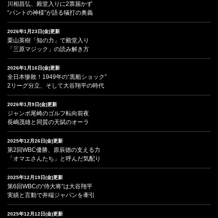
川相昌弘、殿堂入りに2票届かず
“バントの神様”が語る犠打の奥義
2026年1月23日(金)更新
栗山英樹「知の力」で殿堂入り
「三原マジック」の読み解き方
2026年1月16日(金)更新
全日本惨敗！1949年の“黒船ショック”
2リーグ分立、そして大谷翔平の時代
2026年1月9日(金)更新
ジャンボ尾崎のゴルフ転向前夜
長嶋茂雄と同質の天賦のオーラ
2025年12月26日(金)更新
第2回WBC優勝、原辰徳の支える力
「オマエさんたち」と呼んだ気配り
2025年12月19日(金)更新
第6回WBCの“侍大将”は大谷翔平
実績と言動で井端ジャパンを牽引
2025年12月12日(金)更新