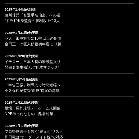
2025年2月4日(火)更新
藤川球児「名選手名伯楽」への道
“ドラ1”出身監督の勝利数上位3人
2025年1月31日(金)更新
巨人・田中将大に10勝以上の期待
金田正一は巨人移籍初年度に11勝
2025年1月28日(火)更新
イチロー、日本人初の米殿堂入り
登録名誕生秘話と“仰木マジック”
2025年1月24日(金)更新
「申告三振」制導入で時間短縮へ
小久保裕紀監督“曲球”提案の是非
2025年1月21日(火)更新
夏場、屋外球場デーゲーム未開催
NPB待ったなしの「酷暑対策」
2025年1月17日(金)更新
プロ野球選手を襲う“寝違え”リスク
和田毅は“オーダーメイド枕”で対応