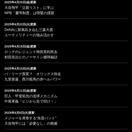
2025年4月25日(金)更新
大谷翔平「父親リスト」に学ぶ
NPB「慶弔制度」は喫緊の課題
2025年4月22日(火)更新
DeNAに新風吹き込む三森大貴
ユーティリティーの強み活かす
2025年4月18日(金)更新
ロッテのレジェンド袴田英利死去
村田兆治とのノーサイン捕球秘話
2025年4月15日(火)更新
パ・リーグ異変？ オリックス快走
九里亜蓮、西川龍馬の赤ヘルパワー
2025年4月11日(金)更新
巨人・甲斐拓也の送球メカニズム
中尾孝義「ヒジから先で叩け！」
2025年4月8日(火)更新
メジャーを席巻する“魚雷バット”
大谷翔平には「必要なし」の根拠