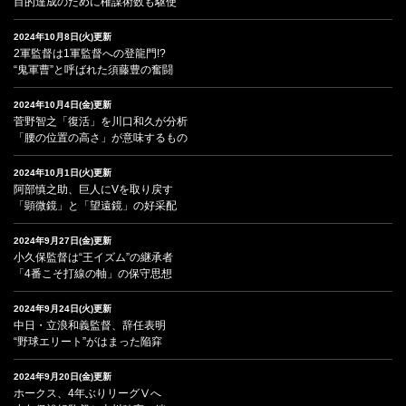
目的達成のために権謀術数も駆使
2024年10月8日(火)更新
2軍監督は1軍監督への登龍門!?
“鬼軍曹”と呼ばれた須藤豊の奮闘
2024年10月4日(金)更新
菅野智之「復活」を川口和久が分析
「腰の位置の高さ」が意味するもの
2024年10月1日(火)更新
阿部慎之助、巨人にVを取り戻す
「顕微鏡」と「望遠鏡」の好采配
2024年9月27日(金)更新
小久保監督は“王イズム”の継承者
「4番こそ打線の軸」の保守思想
2024年9月24日(火)更新
中日・立浪和義監督、辞任表明
“野球エリート”がはまった陥穽
2024年9月20日(金)更新
ホークス、4年ぶりリーグⅤへ