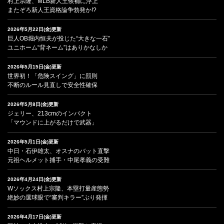
村上宗隆、MLB新人王候補に浮上
またぞろ新人王資格論争勃発か!?
2026年5月22日(金)更新
巨人OB堀内恒夫が投じた“大きな一石”
ユニホーム“背ネーム”はありかなしか
2026年5月15日(金)更新
世界初！「危険スイング」に罰則
不断のルール見直しで安全性確保
2026年5月8日(金)更新
ジェリー、213cmのインパクト
「マウンドに上がるだけで武器」
2026年5月1日(金)更新
中日・石伊雄太、オスナのバット直撃
元祖ヘルメット捕手・中尾孝義の受難
2026年4月24日(金)更新
Wソックス村上宗隆、本塁打量産態勢
絶妙の選球眼で“審判キラー”ぶり発揮
2026年4月17日(金)更新