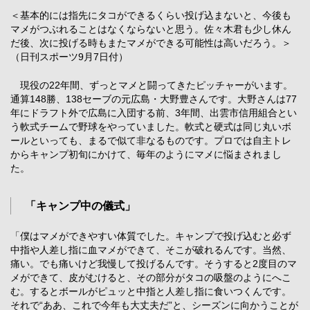
＜基本的には指先にタコができるくらい投げ込まないと、今後も
マメがつぶれることはなくならないと思う。佐々木君も少し休ん
だ後、次に投げる時もまたマメができる可能性は高いだろう。＞
（日刊スポーツ9月7日付）
現役の22年間、ずっとマメと闘ってきたピッチャーがいます。
通算148勝、138セーブの元広島・大野豊さんです。大野さんは77
年にドラフト外で広島に入団する前、3年間、出雲市信用組合とい
う軟式チームで野球をやっていました。軟式と硬式は同じ丸いボ
ールといっても、まるで似て非なるものです。プロでは自主トレ
からキャンプ初旬にかけて、毎年のようにマメに悩まされまし
た。
「キャンプ中の儀式」
「僕はマメができやすい体質でした。キャンプで投げ込むと必ず
中指や人差し指に血マメができて、そこが破れるんです。当然、
痛い。でも痛いけど我慢して投げるんです。そうすると2度目のマ
メができて、皮がむけると、その部分がタコの吸盤のようにへこ
む。するとボールがピュッと中指と人差し指に食いつくんです。
それで“ああ、これで今年も大丈夫だ”と、シーズンに向かうことが