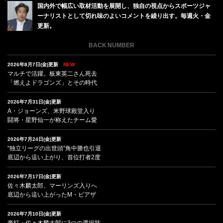
国内外で幅広い取材活動を展開し、独自の視点からスポーツジャ
ーナリストとして切れ味のよいコメントを繰り出す。毎週火・金
更新。
BACK NUMBER
2026年8月7日(金)更新
NEW
マルチで活躍。板東英二さん死去
「燃えよドラゴンズ」とその時代
2026年7月31日(金)更新
A・ジョーンズ、米野球殿堂入り
闘将・星野仙一が称えたチーム愛
2026年7月24日(金)更新
“独立リーグの出世頭”角中勝也引退
底辺から這い上がり、首位打者2度
2026年7月17日(金)更新
佐々木麟太郎、マーリンズ入りへ
底辺から這い上がったM・ピアザ
2026年7月10日(金)更新
豪打・佐々木麟太郎に3つの選択肢