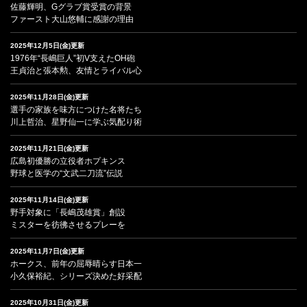
佐藤輝明、Gグラブ賞受賞の背景
ファースト大山悠輔に感謝の理由
2025年12月5日(金)更新
1976年“長嶋巨人”初V支えたOH砲
王貞治と張本勲、友情とライバル心
2025年11月28日(金)更新
選手の家族を味方につけた名将たち
川上哲治、星野仙一に学ぶ気配り術
2025年11月21日(金)更新
広島初優勝の立役者ホプキンス
野球と医学の“文武二刀流”伝説
2025年11月14日(金)更新
野手対象に「長嶋茂雄賞」創設
ミスターを彷彿させるプレーを
2025年11月7日(金)更新
ホークス、前年の屈辱晴らす日本一
小久保裕紀、シリーズ決めた好采配
2025年10月31日(金)更新