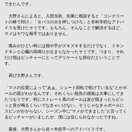
できたんです」
大野さんによると、入団当初、先輩に相談すると「コンクリー
トの棒で叩け」「タバコの火を押しつけろ」と非科学的なアドバ
イスを受けたそうです。もちろん、そんなことで解決するほど、
マメはヤワな相手ではありません。
痛みがひどい時には指や手がズキズキするだけでなく、ドキン
ドキンと心臓の高鳴りが止まらなかったそうです。つまり、それ
だけ指はピッチャーにとってデリケートな部位だということで
す。
再び大野さんです。
「マメの位置によって“あぁ、シュート回転で投げているな”とかボ
ールの質がわかるんです。それくらい指先の感覚は大事にしてき
たつもりです。特にストレート系のボールは皮が固まったらピシ
ッと音が鳴るくらいでなきゃいけない。そうじゃなきゃボールに
スピンがかからない。シーズン中に“マメができました”と言ってく
るピッチャーがいましたが、僕には信じられなかったですね」
最後、大野さんから佐々木投手へのアドバイスです。