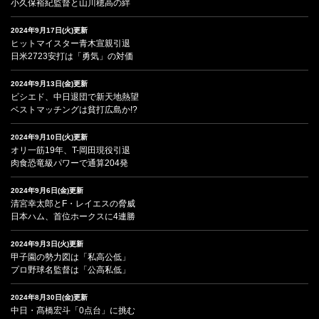
小久保裕紀監督と山川穂高の絆
2024年9月17日(火)更新
ヒットマイスター青木宣親引退
日米2723安打は「勇気」の対価
2024年9月13日(金)更新
ビシエド、中日退団で新天地熱望
ベストマッチングは貧打広島か!?
2024年9月10日(火)更新
オリ一筋19年、T-岡田現役引退
肉食恐竜級パワーで通算204発
2024年9月6日(金)更新
清宮幸太郎とF・レイエスの脅威
日本ハム、首位ホークスに4連勝
2024年9月3日(火)更新
甲子園の勢力図は「私高公低」
プロ野球名監督は「公高私低」
2024年8月30日(金)更新
中日・髙橋宏斗「0点台」に挑む