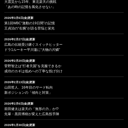
大震災から15年、東北楽天の挑戦
「あの時の記憶を風化させない」
2026年3月6日(金)更新
第1回WBC“激動の19日間”の記憶
王貞治の“右腕”が語る苦悩と栄光
2026年2月27日(金)更新
広島の伝統受け継ぐスイッチヒッター
ドラ1ルーキー平川蓮に“大物の片鱗”
2026年2月20日(金)更新
菅野智之は“打者天国”を克服できるか
成功のカギは低めへの丁寧な投げ分け
2026年2月13日(金)更新
山田哲人、16年目のサード転向
新ポジションの「傾向と対策」
2026年2月6日(金)更新
前田健太は楽天の「無形の力」か!?
先輩・黒田博樹が変えた広島投手陣
2026年1月30日(金)更新