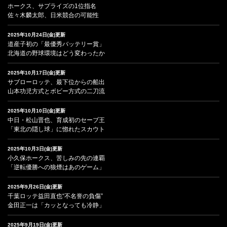
ホークス、サプライズの1位指名
佐々木麟太郎、日米競合の可能性
2025年10月24日(金)更新
道産子初の「最優秀バッテリー賞」
北海道の野球環境はどう変わったか
2025年10月17日(金)更新
サブローロッテ、最下位からの船出
山本功児方式とボビー方式の二刀流
2025年10月10日(金)更新
中日・松山晋也、育成初のセーブ王
「東北の隠し球」に惚れたスカウト
2025年10月3日(金)更新
小久保ホークス、苦しみの先の連覇
「逆転優勝への狼煙はあのゲーム」
2025年9月26日(金)更新
千葉ロッテ益田直也“不名誉の負傷”
金田正一は「カッとなっても冷静」
2025年9月19日(金)更新