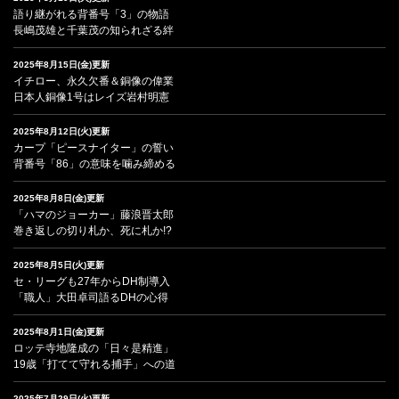
語り継がれる背番号「3」の物語
長嶋茂雄と千葉茂の知られざる絆
2025年8月15日(金)更新
イチロー、永久欠番＆銅像の偉業
日本人銅像1号はレイズ岩村明憲
2025年8月12日(火)更新
カープ「ピースナイター」の誓い
背番号「86」の意味を噛み締める
2025年8月8日(金)更新
「ハマのジョーカー」藤浪晋太郎
巻き返しの切り札か、死に札か!?
2025年8月5日(火)更新
セ・リーグも27年からDH制導入
「職人」大田卓司語るDHの心得
2025年8月1日(金)更新
ロッテ寺地隆成の「日々是精進」
19歳「打てて守れる捕手」への道
2025年7月29日(火)更新