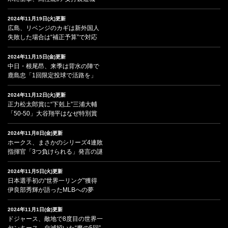
2024年11月19日(火)更新
広島、リベンジのカギは新外国人
失敗した場合は“補正予算”で対応
2024年11月15日(金)更新
中日・根尾昂、来季は背水の陣で
鹿島忠「1回限定投球で活路を」
2024年11月12日(火)更新
正力松太郎賞に“下剋上”三浦大輔
「50-50」大谷翔平はなぜ特別賞
2024年11月8日(金)更新
ホークス、まさかのシリーズ4連敗
指揮官「3つ負けられる」発言の謎
2024年11月5日(火)更新
日本選手初の“世界一リング”獲得
伊良部秀輝が語ったMLBへの夢
2024年11月1日(金)更新
ドジャース、敵地で8度目の世界一
ヤンキース、自滅招いた“魔の5回”