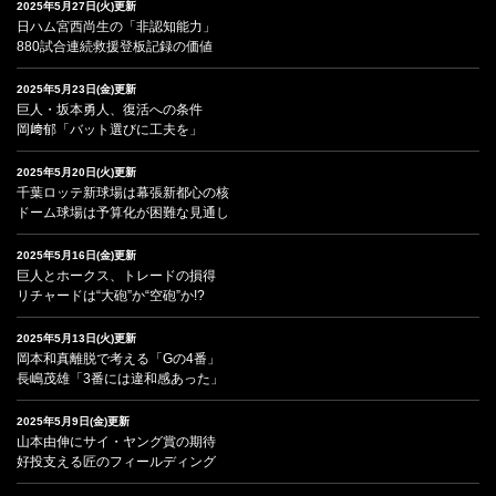
2025年5月27日(火)更新
日ハム宮西尚生の「非認知能力」
880試合連続救援登板記録の価値
2025年5月23日(金)更新
巨人・坂本勇人、復活への条件
岡﨑郁「バット選びに工夫を」
2025年5月20日(火)更新
千葉ロッテ新球場は幕張新都心の核
ドーム球場は予算化が困難な見通し
2025年5月16日(金)更新
巨人とホークス、トレードの損得
リチャードは“大砲”か“空砲”か!?
2025年5月13日(火)更新
岡本和真離脱で考える「Gの4番」
長嶋茂雄「3番には違和感あった」
2025年5月9日(金)更新
山本由伸にサイ・ヤング賞の期待
好投支える匠のフィールディング