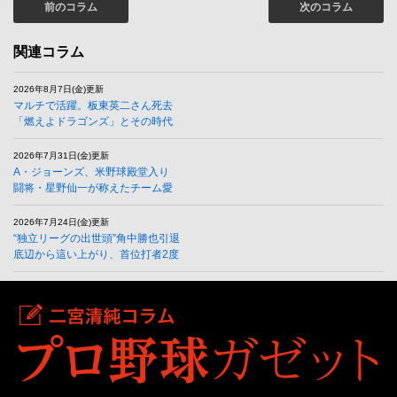
前のコラム
次のコラム
関連コラム
2026年8月7日(金)更新
マルチで活躍。板東英二さん死去
「燃えよドラゴンズ」とその時代
2026年7月31日(金)更新
A・ジョーンズ、米野球殿堂入り
闘将・星野仙一が称えたチーム愛
2026年7月24日(金)更新
“独立リーグの出世頭”角中勝也引退
底辺から這い上がり、首位打者2度