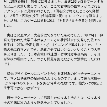
対し19球を投げ、無失点に抑えました。最速153キロをマークする
など上々の滑り出しでしたが、ここで右中指の血マメがつぶれる
アクシデントに見舞われました。1回を投げ終えたところで降板
し、2番手・西純矢投手（創志学園・岡山）にマウンドを譲りまし
た。結局、このゲームは延長10回、4対5でサヨナラ負けを喫しま
した。
実はこの血マメ、大会前にできていたものでした。8月26日、神
宮で行われた大学日本代表チームとの壮行試合に先発した佐々木
投手は、2回の予定を切り上げ、1イニングで降板しました。「中
指の先に血マメができ、悪化させてはいけないということで大事
をとりました」（日本高校野球連盟・竹中雅彦事務局長）。それ
が降板の理由でした。つまり問題を抱えながらの渡韓だったわけ
です。
指先で強くボールにスピンをかける速球派のピッチャーにとっ
て、マメは快速球の副産物のようなものです。まして佐々木投手
は163キロのストレートを誇る“令和の怪物”です。指先への負担は
生半可ではないはずです。
日米でクローザーとして活躍した佐々木主浩さんは、佐々木投
手の将来に次のような懸念を示していました。