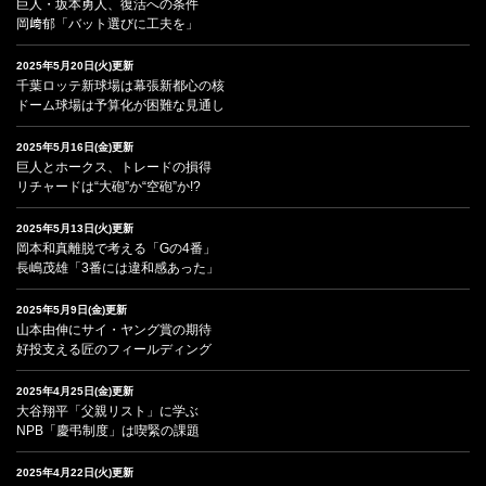
巨人・坂本勇人、復活への条件
岡﨑郁「バット選びに工夫を」
2025年5月20日(火)更新
千葉ロッテ新球場は幕張新都心の核
ドーム球場は予算化が困難な見通し
2025年5月16日(金)更新
巨人とホークス、トレードの損得
リチャードは“大砲”か“空砲”か!?
2025年5月13日(火)更新
岡本和真離脱で考える「Gの4番」
長嶋茂雄「3番には違和感あった」
2025年5月9日(金)更新
山本由伸にサイ・ヤング賞の期待
好投支える匠のフィールディング
2025年4月25日(金)更新
大谷翔平「父親リスト」に学ぶ
NPB「慶弔制度」は喫緊の課題
2025年4月22日(火)更新