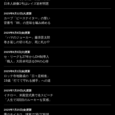
日本人銅像1号はレイズ岩村明憲
2025年8月12日(火)更新
カープ「ピースナイター」の誓い
背番号「86」の意味を噛み締める
2025年8月8日(金)更新
「ハマのジョーカー」藤浪晋太郎
巻き返しの切り札か、死に札か!?
2025年8月5日(火)更新
セ・リーグも27年からDH制導入
「職人」大田卓司語るDHの心得
2025年8月1日(金)更新
ロッテ寺地隆成の「日々是精進」
19歳「打てて守れる捕手」への道
2025年7月29日(火)更新
イチロー、米殿堂式典で名スピーチ
「人生で3回目のルーキーを実感」
2025年7月25日(金)更新
鷹のモイネロ、球宴で“両刀”投球