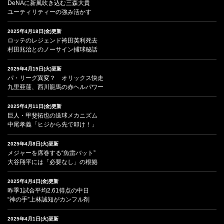
DeNAに新風吹き込む三森大貴
ユーティリティーの強み活かす
2025年4月18日(金)更新
ロッテのレジェンド袴田英利死去
村田兆治とのノーサイン捕球秘話
2025年4月15日(火)更新
パ・リーグ異変？ オリックス快走
九里亜蓮、西川龍馬の赤ヘルパワー
2025年4月11日(金)更新
巨人・甲斐拓也の送球メカニズム
中尾孝義「ヒジから先で叩け！」
2025年4月8日(火)更新
メジャーを席巻する“魚雷バット”
大谷翔平には「必要なし」の根拠
2025年4月4日(金)更新
昨季1試合平均2.61得点の中日
“神の手”上林誠知がカンフル剤
2025年4月1日(火)更新