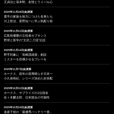
王貞治と張本勲、友情とライバル心
2025年11月28日(金)更新
選手の家族を味方につけた名将たち
川上哲治、星野仙一に学ぶ気配り術
2025年11月21日(金)更新
広島初優勝の立役者ホプキンス
野球と医学の“文武二刀流”伝説
2025年11月14日(金)更新
野手対象に「長嶋茂雄賞」創設
ミスターを彷彿させるプレーを
2025年11月7日(金)更新
ホークス、前年の屈辱晴らす日本一
小久保裕紀、シリーズ決めた好采配
2025年10月31日(金)更新
ホークス、サプライズの1位指名
佐々木麟太郎、日米競合の可能性
2025年10月24日(金)更新
道産子初の「最優秀バッテリー賞」