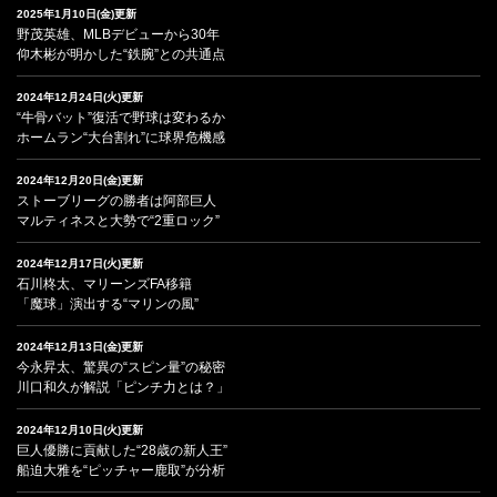
2025年1月10日(金)更新
野茂英雄、MLBデビューから30年
仰木彬が明かした“鉄腕”との共通点
2024年12月24日(火)更新
“牛骨バット”復活で野球は変わるか
ホームラン“大台割れ”に球界危機感
2024年12月20日(金)更新
ストーブリーグの勝者は阿部巨人
マルティネスと大勢で“2重ロック”
2024年12月17日(火)更新
石川柊太、マリーンズFA移籍
「魔球」演出する“マリンの風”
2024年12月13日(金)更新
今永昇太、驚異の“スピン量”の秘密
川口和久が解説「ピンチ力とは？」
2024年12月10日(火)更新
巨人優勝に貢献した“28歳の新人王”
船迫大雅を“ピッチャー鹿取”が分析