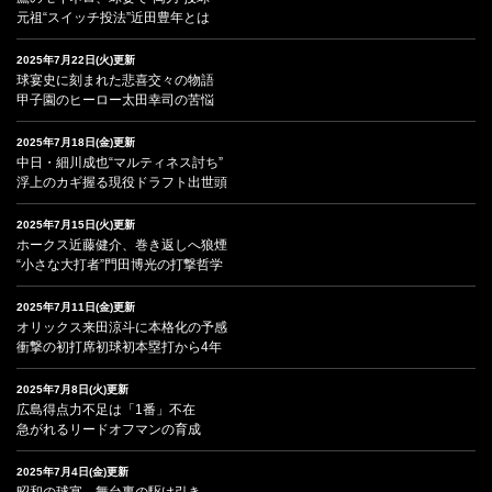
元祖“スイッチ投法”近田豊年とは
2025年7月22日(火)更新
球宴史に刻まれた悲喜交々の物語
甲子園のヒーロー太田幸司の苦悩
2025年7月18日(金)更新
中日・細川成也“マルティネス討ち”
浮上のカギ握る現役ドラフト出世頭
2025年7月15日(火)更新
ホークス近藤健介、巻き返しへ狼煙
“小さな大打者”門田博光の打撃哲学
2025年7月11日(金)更新
オリックス来田涼斗に本格化の予感
衝撃の初打席初球初本塁打から4年
2025年7月8日(火)更新
広島得点力不足は「1番」不在
急がれるリードオフマンの育成
2025年7月4日(金)更新
昭和の球宴、舞台裏の駆け引き