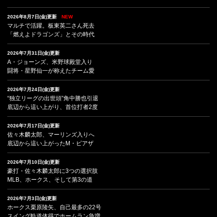
2026年8月7日(金)更新
NEW
マルチで活躍。板東英二さん死去
「燃えよドラゴンズ」とその時代
2026年7月31日(金)更新
A・ジョーンズ、米野球殿堂入り
闘将・星野仙一が称えたチーム愛
2026年7月24日(金)更新
“独立リーグの出世頭”角中勝也引退
底辺から這い上がり、首位打者2度
2026年7月17日(金)更新
佐々木麟太郎、マーリンズ入りへ
底辺から這い上がったM・ピアザ
2026年7月10日(金)更新
豪打・佐々木麟太郎に3つの選択肢
MLB、ホークス、そして第3の道
2026年7月3日(金)更新
ホークス栗原陵矢、自己最多の22号
スイング軌道体得でホームラン急増