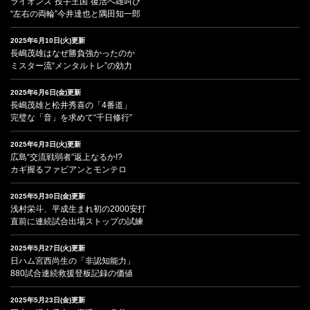
ライオンズ“投手王国”復活へ雄叫び
“左右の両輪”今井達也と隅田知一郎
2025年6月10日(火)更新
長嶋茂雄はなぜ勝負強かったのか
ミスター流“メンタルトレ”の効力
2025年6月6日(金)更新
長嶋茂雄と松井秀喜の「4番道」
完璧な「音」を求めて“千日修行”
2025年6月3日(火)更新
広島“交流戦弱者”返上なるか!?
カギ握るファビアンとモンテロ
2025年5月30日(金)更新
浅村栄斗、平成生まれ初の2000安打
直前に連続試合出場ストップの試練
2025年5月27日(火)更新
日ハム宮西尚生の「非認知能力」
880試合連続救援登板記録の価値
2025年5月23日(金)更新