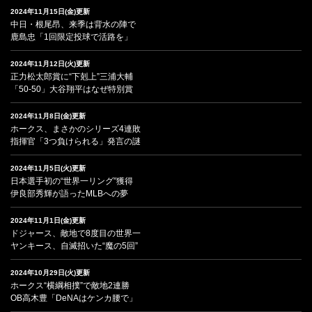
2024年11月15日(金)更新
中日・根尾昂、来季は背水の陣で
鹿島忠「1回限定投球で活路を」
2024年11月12日(火)更新
正力松太郎賞に“下剋上”三浦大輔
「50-50」大谷翔平はなぜ特別賞
2024年11月8日(金)更新
ホークス、まさかのシリーズ4連敗
指揮官「3つ負けられる」発言の謎
2024年11月5日(火)更新
日本選手初の“世界一リング”獲得
伊良部秀輝が語ったMLBへの夢
2024年11月1日(金)更新
ドジャース、敵地で8度目の世界一
ヤンキース、自滅招いた“魔の5回”
2024年10月29日(火)更新
ホークス“横綱相撲”で敵地2連勝
OB高木豊「DeNAはケンカ腰で」