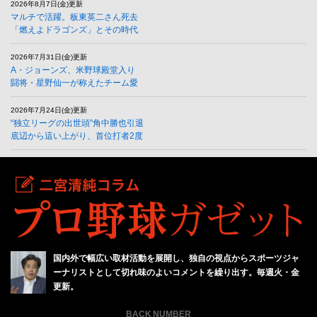
2026年8月7日(金)更新
マルチで活躍。板東英二さん死去
「燃えよドラゴンズ」とその時代
2026年7月31日(金)更新
A・ジョーンズ、米野球殿堂入り
闘将・星野仙一が称えたチーム愛
2026年7月24日(金)更新
“独立リーグの出世頭”角中勝也引退
底辺から這い上がり、首位打者2度
国内外で幅広い取材活動を展開し、独自の視点からスポーツジャ
ーナリストとして切れ味のよいコメントを繰り出す。毎週火・金
更新。
BACK NUMBER