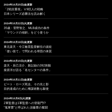
2024年10月25日(金)更新
「2戦目重視」Ⅴ9巨人の戦略
日本シリーズ必勝法を読み解く
2024年10月22日(火)更新
35歳・菅野智之、MLB成功の条件
「マウンドの傾斜」をどう使うか
2024年10月18日(金)更新
東北楽天・今江敏晃監督解任の波紋
「使い捨て」で問われる球団の体質
2024年10月15日(火)更新
楽天・辰己涼介、新記録の392刺殺
柴原洋が語る「名センターの条件」
2024年10月11日(金)更新
ピート・ローズ死去、その光と影
目的達成のために権謀術数も駆使
2024年10月8日(火)更新
2軍監督は1軍監督への登龍門!?
“鬼軍曹”と呼ばれた須藤豊の奮闘