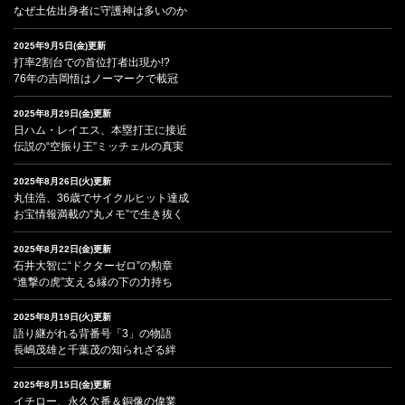
なぜ土佐出身者に守護神は多いのか
2025年9月5日(金)更新
打率2割台での首位打者出現か!?
76年の吉岡悟はノーマークで載冠
2025年8月29日(金)更新
日ハム・レイエス、本塁打王に接近
伝説の“空振り王”ミッチェルの真実
2025年8月26日(火)更新
丸佳浩、36歳でサイクルヒット達成
お宝情報満載の“丸メモ”で生き抜く
2025年8月22日(金)更新
石井大智に“ドクターゼロ”の勲章
“進撃の虎”支える縁の下の力持ち
2025年8月19日(火)更新
語り継がれる背番号「3」の物語
長嶋茂雄と千葉茂の知られざる絆
2025年8月15日(金)更新
イチロー、永久欠番＆銅像の偉業