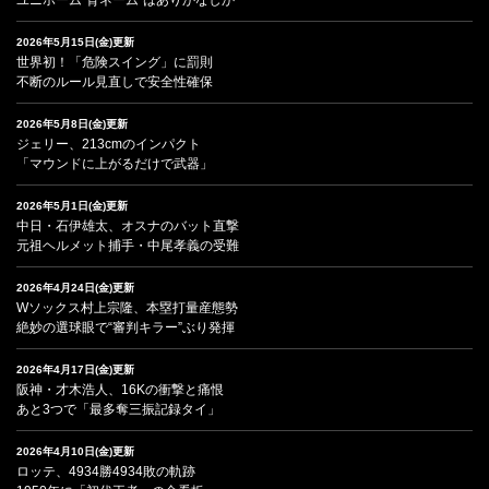
2026年5月15日(金)更新
世界初！「危険スイング」に罰則
不断のルール見直しで安全性確保
2026年5月8日(金)更新
ジェリー、213cmのインパクト
「マウンドに上がるだけで武器」
2026年5月1日(金)更新
中日・石伊雄太、オスナのバット直撃
元祖ヘルメット捕手・中尾孝義の受難
2026年4月24日(金)更新
Wソックス村上宗隆、本塁打量産態勢
絶妙の選球眼で“審判キラー”ぶり発揮
2026年4月17日(金)更新
阪神・才木浩人、16Kの衝撃と痛恨
あと3つで「最多奪三振記録タイ」
2026年4月10日(金)更新
ロッテ、4934勝4934敗の軌跡