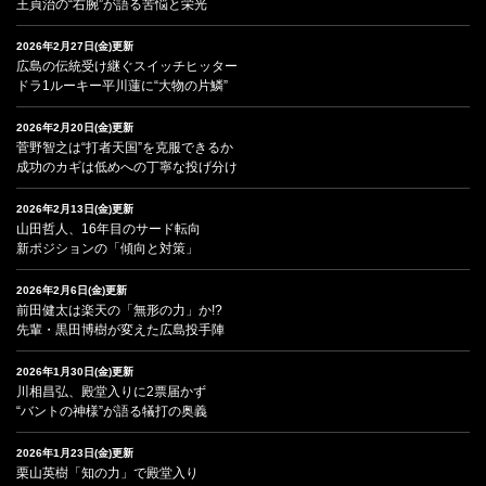
王貞治の“右腕”が語る苦悩と栄光
2026年2月27日(金)更新
広島の伝統受け継ぐスイッチヒッター
ドラ1ルーキー平川蓮に“大物の片鱗”
2026年2月20日(金)更新
菅野智之は“打者天国”を克服できるか
成功のカギは低めへの丁寧な投げ分け
2026年2月13日(金)更新
山田哲人、16年目のサード転向
新ポジションの「傾向と対策」
2026年2月6日(金)更新
前田健太は楽天の「無形の力」か!?
先輩・黒田博樹が変えた広島投手陣
2026年1月30日(金)更新
川相昌弘、殿堂入りに2票届かず
“バントの神様”が語る犠打の奥義
2026年1月23日(金)更新
栗山英樹「知の力」で殿堂入り