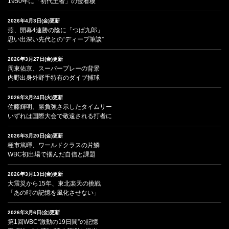
1950年に「初代王者」の金看板
2026年4月3日(金)更新
燕、開幕4連勝の陰に「つば九郎」
思い出深い先代との“ディープ筆談”
2026年3月27日(金)更新
周東佑京、スーパープレーの背景
内野出身外野手特有のダイブ捕球
2026年3月24日(火)更新
佐藤輝明、勝負強さ示したタイムリー
いずれは国際大会で敬遠される打者に
2026年3月20日(金)更新
種市篤暉、ワールドクラスの片鱗
WBC初出場で掴んだ自信と課題
2026年3月13日(金)更新
大震災から15年、東北楽天の挑戦
「あの時の記憶を風化させない」
2026年3月6日(金)更新
第1回WBC“激動の19日間”の記憶