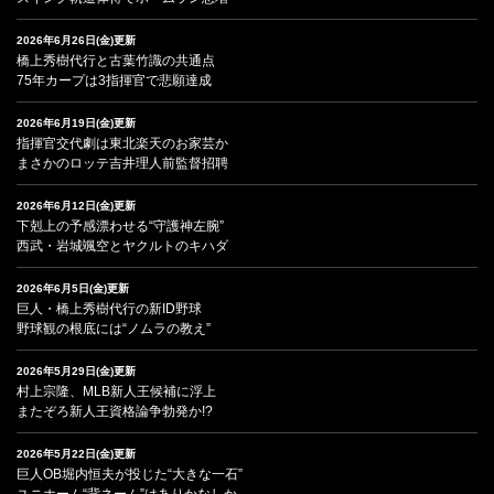
2026年6月26日(金)更新
橋上秀樹代行と古葉竹識の共通点
75年カープは3指揮官で悲願達成
2026年6月19日(金)更新
指揮官交代劇は東北楽天のお家芸か
まさかのロッテ吉井理人前監督招聘
2026年6月12日(金)更新
下剋上の予感漂わせる“守護神左腕”
西武・岩城颯空とヤクルトのキハダ
2026年6月5日(金)更新
巨人・橋上秀樹代行の新ID野球
野球観の根底には“ノムラの教え”
2026年5月29日(金)更新
村上宗隆、MLB新人王候補に浮上
またぞろ新人王資格論争勃発か!?
2026年5月22日(金)更新
巨人OB堀内恒夫が投じた“大きな一石”
ユニホーム“背ネーム”はありかなしか