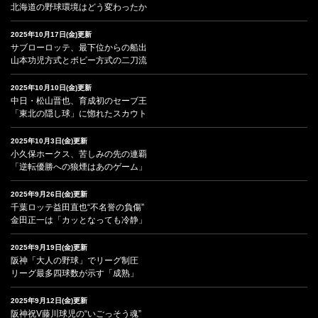
北海道の野球環境はどう変わったか
2025年10月17日(金)更新
サブローロッテ、最下位からの船出
山本功児方式とボビー方式の二刀流
2025年10月10日(金)更新
中日・松山晋也、育成初のセーブ王
「東北の隠し球」に惚れたスカウト
2025年10月3日(金)更新
小久保ホークス、苦しみの先の連覇
「逆転優勝への狼煙はあのゲーム」
2025年9月26日(金)更新
千葉ロッテ益田直也“不名誉の負傷”
金田正一は「カッとなっても冷静」
2025年9月19日(金)更新
阪神「大人の野球」でリーグ制圧
リーグ最多四球数が示す「成熟」
2025年9月12日(金)更新
阪神祝V藤川球児の“いごっそう魂”