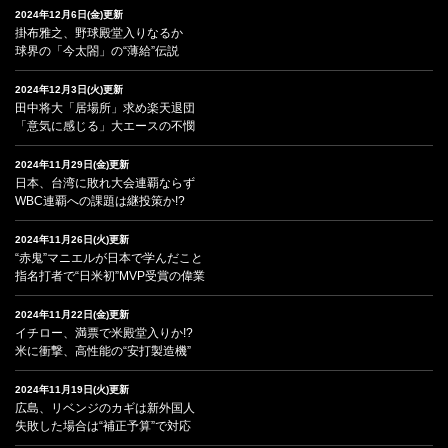
2024年12月6日(金)更新
掛布雅之、野球殿堂入りなるか
球界の「今太閤」の“薄給”伝説
2024年12月3日(火)更新
田中将大「居場所」求め楽天退団
「意気に感じる」大エースの不憫
2024年11月29日(金)更新
日本、台湾に敗れ大会連覇ならず
WBC連覇への課題は継投策か!?
2024年11月26日(火)更新
“赤鬼”マニエルが日本で学んだこと
指名打者で“日米初”MVP受賞の偉業
2024年11月22日(金)更新
イチロー、満票で米殿堂入りか!?
米に衝撃、高性能の“安打製造機”
2024年11月19日(火)更新
広島、リベンジのカギは新外国人
失敗した場合は“補正予算”で対応