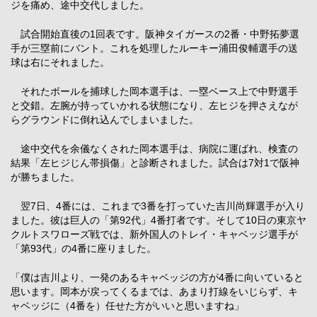
ジを痛め、途中交代しました。
試合開始直後の1回表です。阪神タイガースの2番・中野拓夢選
手が三塁前にバント。これを処理したルーキー浦田俊輔選手の送
球は右にそれました。
それたボールを捕球した岡本選手は、一塁ベース上で中野選手
と交錯。左腕が持っていかれる状態になり、左ヒジを押さえなが
らグラウンドに倒れ込んでしまいました。
途中交代を余儀なくされた岡本選手は、病院に運ばれ、検査の
結果「左ヒジじん帯損傷」と診断されました。試合は7対1で阪神
が勝ちました。
翌7日、4番には、これまで3番を打っていた吉川尚輝選手が入り
ました。彼は巨人の「第92代」4番打者です。そして10日の東京ヤ
クルトスワローズ戦では、新外国人のトレイ・キャベッジ選手が
「第93代」の4番に座りました。
「僕は吉川より、一発のあるキャベッジの方が4番に向いていると
思います。岡本が戻ってくるまでは、あまり打線をいじらず、キ
ャベッジに（4番を）任せた方がいいと思いますね」