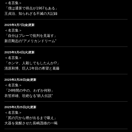
＜名言集＞
「僕は通算で得点が1967もある」
王貞治、知られざる不滅の大記録
2025年3月7日(金)更新
＜名言集＞
「自分はプレーで批判を見返す」
新庄剛志の“アメリカンドリーム”
2025年3月4日(火)更新
＜名言集＞
「ホンマ、人殺しでもしたんか!?」
清原和博、巨人1年目の希望と葛藤
2025年2月28日(金)更新
＜名言集＞
「24時間の中の、わずか何秒」
衣笠祥雄、壮絶なる“鉄人伝説”
2025年2月25日(火)更新
＜名言集＞
「尻の穴から煙が出るまで吸え」
大器を覚醒させた長嶋茂雄の一喝