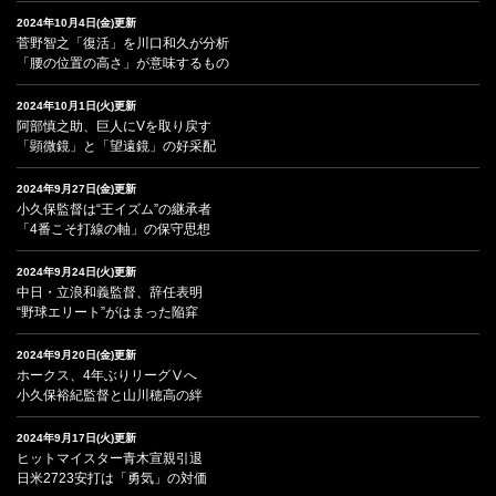
2024年10月4日(金)更新
菅野智之「復活」を川口和久が分析
「腰の位置の高さ」が意味するもの
2024年10月1日(火)更新
阿部慎之助、巨人にVを取り戻す
「顕微鏡」と「望遠鏡」の好采配
2024年9月27日(金)更新
小久保監督は“王イズム”の継承者
「4番こそ打線の軸」の保守思想
2024年9月24日(火)更新
中日・立浪和義監督、辞任表明
“野球エリート”がはまった陥穽
2024年9月20日(金)更新
ホークス、4年ぶりリーグⅤへ
小久保裕紀監督と山川穂高の絆
2024年9月17日(火)更新
ヒットマイスター青木宣親引退
日米2723安打は「勇気」の対価