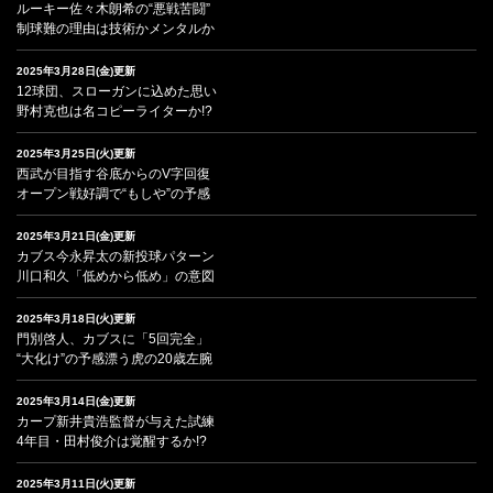
ルーキー佐々木朗希の“悪戦苦闘”
制球難の理由は技術かメンタルか
2025年3月28日(金)更新
12球団、スローガンに込めた思い
野村克也は名コピーライターか!?
2025年3月25日(火)更新
西武が目指す谷底からのV字回復
オープン戦好調で“もしや”の予感
2025年3月21日(金)更新
カブス今永昇太の新投球パターン
川口和久「低めから低め」の意図
2025年3月18日(火)更新
門別啓人、カブスに「5回完全」
“大化け”の予感漂う虎の20歳左腕
2025年3月14日(金)更新
カープ新井貴浩監督が与えた試練
4年目・田村俊介は覚醒するか!?
2025年3月11日(火)更新