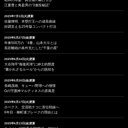
江夏豊と角盈男の“3連投秘話”
2025年7月1日(火)更新
佐藤輝明、本塁打王への成長曲線
好調支える25年版コンパクト打法
2025年6月27日(金)更新
年俸500万の「4番」山本大斗とは
長距離砲の条件充たした“千葉の星”
2025年6月24日(火)更新
大谷翔平“報復死球”に紳士的態度
“書かれざるルール”からの脱却を
2025年6月20日(金)更新
長嶋茂雄、キューバ野球への憧憬
Gの守護神マルティネスの原風景
2025年6月17日(火)更新
ホークス、交流戦テコに首位戦線へ
6年目・柳町達ブレークの理由とは
2025年6月13日(金)更新