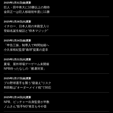
2025年1月31日(金)更新
巨人・田中将大に10勝以上の期待
金田正一は巨人移籍初年度に11勝
2025年1月28日(火)更新
イチロー、日本人初の米殿堂入り
登録名誕生秘話と“仰木マジック”
2025年1月24日(金)更新
「申告三振」制導入で時間短縮へ
小久保裕紀監督“曲球”提案の是非
2025年1月21日(火)更新
夏場、屋外球場デーゲーム未開催
NPB待ったなしの「酷暑対策」
2025年1月17日(金)更新
プロ野球選手を襲う“寝違え”リスク
和田毅は“オーダーメイド枕”で対応
2025年1月14日(火)更新
NPB、ピッチャー出身監督が半数
ノムさん“投手NG”発言も今や昔