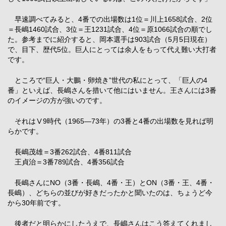
早速調べてみると、4番での出場数は1位＝川上1658試合、2位
＝長嶋1460試合、3位＝王1231試合、4位＝原1066試合の順でし
た。参考までに紹介すると、岡本選手は903試合（5月5日現在）
で、目下、歴代5位。巨人にとっては余人をもって代え難い大打者
です。
ところで“巨人・大鵬・卵焼き”世代の私にとって、「巨人の4
番」といえば、長嶋さんを措いて他にはいません。王さんには3番
のイメージの方が強いのです。
それはⅤ9時代（1965―73年）の3番と4番の出場数を見れば明
らかです。
長嶋茂雄＝3番262試合、4番811試合
王貞治＝3番789試合、4番356試合
長嶋さんにNO（3番・長嶋、4番・王）とON（3番・王、4番・
長嶋）、どちらの並びが好きだったかと聞いたのは、ちょうど今
から30年前です。
後者だと明らかにしたうえで、長嶋さんはこう答えてくれまし