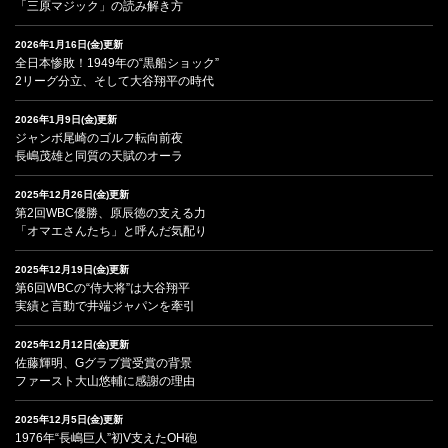
「三原マジック」の読み解き方
2026年1月16日(金)更新
全日本惨敗！1949年の“黒船ショック”
2リーグ分立、そして大谷翔平の時代
2026年1月9日(金)更新
ジャンボ尾崎のゴルフ転向前夜
長嶋茂雄と同質の天賦のオーラ
2025年12月26日(金)更新
第2回WBC優勝、原辰徳の支える力
「オマエさんたち」と呼んだ気配り
2025年12月19日(金)更新
第6回WBCの“侍大将”は大谷翔平
実績と言動で井端ジャパンを牽引
2025年12月12日(金)更新
佐藤輝明、Gグラブ賞受賞の背景
ファースト大山悠輔に感謝の理由
2025年12月5日(金)更新
1976年“長嶋巨人”初V支えたOH砲