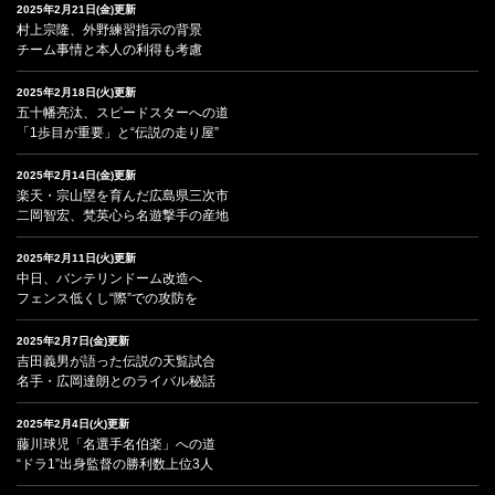
2025年2月21日(金)更新
村上宗隆、外野練習指示の背景
チーム事情と本人の利得も考慮
2025年2月18日(火)更新
五十幡亮汰、スピードスターへの道
「1歩目が重要」と“伝説の走り屋”
2025年2月14日(金)更新
楽天・宗山塁を育んだ広島県三次市
二岡智宏、梵英心ら名遊撃手の産地
2025年2月11日(火)更新
中日、バンテリンドーム改造へ
フェンス低くし“際”での攻防を
2025年2月7日(金)更新
吉田義男が語った伝説の天覧試合
名手・広岡達朗とのライバル秘話
2025年2月4日(火)更新
藤川球児「名選手名伯楽」への道
“ドラ1”出身監督の勝利数上位3人