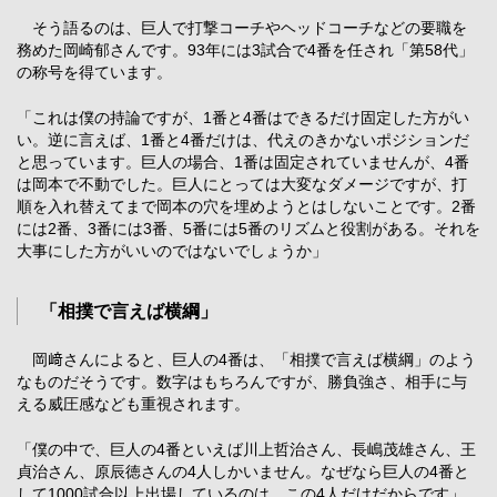
そう語るのは、巨人で打撃コーチやヘッドコーチなどの要職を
務めた岡崎郁さんです。93年には3試合で4番を任され「第58代」
の称号を得ています。
「これは僕の持論ですが、1番と4番はできるだけ固定した方がい
い。逆に言えば、1番と4番だけは、代えのきかないポジションだ
と思っています。巨人の場合、1番は固定されていませんが、4番
は岡本で不動でした。巨人にとっては大変なダメージですが、打
順を入れ替えてまで岡本の穴を埋めようとはしないことです。2番
には2番、3番には3番、5番には5番のリズムと役割がある。それを
大事にした方がいいのではないでしょうか」
「相撲で言えば横綱」
岡﨑さんによると、巨人の4番は、「相撲で言えば横綱」のよう
なものだそうです。数字はもちろんですが、勝負強さ、相手に与
える威圧感なども重視されます。
「僕の中で、巨人の4番といえば川上哲治さん、長嶋茂雄さん、王
貞治さん、原辰徳さんの4人しかいません。なぜなら巨人の4番と
して1000試合以上出場しているのは、この4人だけだからです」