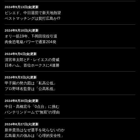
2024年9月13日(金)更新
ビシエド、中日退団で新天地熱望
ベストマッチングは貧打広島か!?
2024年9月10日(火)更新
オリ一筋19年、T-岡田現役引退
肉食恐竜級パワーで通算204発
2024年9月6日(金)更新
清宮幸太郎とF・レイエスの脅威
日本ハム、首位ホークスに4連勝
2024年9月3日(火)更新
甲子園の勢力図は「私高公低」
プロ野球名監督は「公高私低」
2024年8月30日(金)更新
中日・髙橋宏斗「0点台」に挑む
バンテリンドームで“無双”の理由
2024年8月27日(火)更新
新井貴浩はなぜ選手を叱らないのか
広島最大の強みは「心理的安全性」