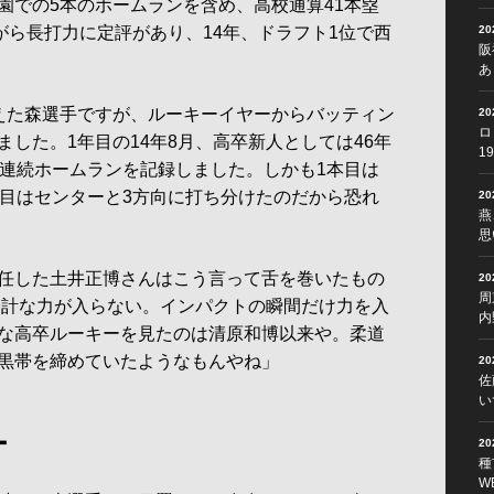
園での5本のホームランを含め、高校通算41本塁
がら長打力に定評があり、14年、ドラフト1位で西
2
阪
あ
えた森選手ですが、ルーキーイヤーからバッティン
2
ロ
した。1年目の14年8月、高卒新人としては46年
1
合連続ホームランを記録しました。しかも1本目は
本目はセンターと3方向に打ち分けたのだから恐れ
2
燕
思
任した土井正博さんはこう言って舌を巻いたもの
2
周
余計な力が入らない。インパクトの瞬間だけ力を入
内
な高卒ルーキーを見たのは清原和博以来や。柔道
黒帯を締めていたようなもんやね」
2
佐
い
ー
2
種
W