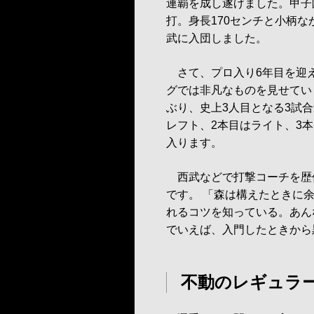
連覇を成し遂げました。甲子
打。身長170センチと小柄な
武に入団しました。
さて、プロ入り6年目を迎
グでは非凡なものを見せていま
ぶり、史上3人目となる3試
レフト、2本目はライト、3
入ります。
西武などで打撃コーチを歴
です。 「森は構えたときに
れるコツを知っている。あん
でいえば、入門したときから
不動のレギュラ