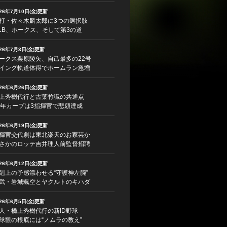
026年7月10日(金)更新
打・佐々木麟太郎に3つの選択肢
LB、ホークス、そして第3の道
026年7月3日(金)更新
ークス栗原陵矢、自己最多の22号
イング軌道体得でホームラン急増
026年6月26日(金)更新
上秀樹代行と古葉竹識の共通点
5年カープは3指揮官で悲願達成
026年6月19日(金)更新
揮官交代劇は東北楽天のお家芸か
さかのロッテ吉井理人前監督招聘
026年6月12日(金)更新
剋上の予感漂わせる“守護神左腕”
武・岩城颯空とヤクルトのキハダ
026年6月5日(金)更新
人・橋上秀樹代行の新ID野球
球観の根底には“ノムラの教え”