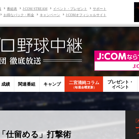
報
番組表
J:COM STREAM
イベント・プレゼント
サポート
お得なパック・料金
キャンペーン
J:COMオフィシャルサイト
プレゼント・
二宮清純コラム
・成績
関連番組
キャンプ
イベント
（毎週金曜更新）
「仕留める」打撃術