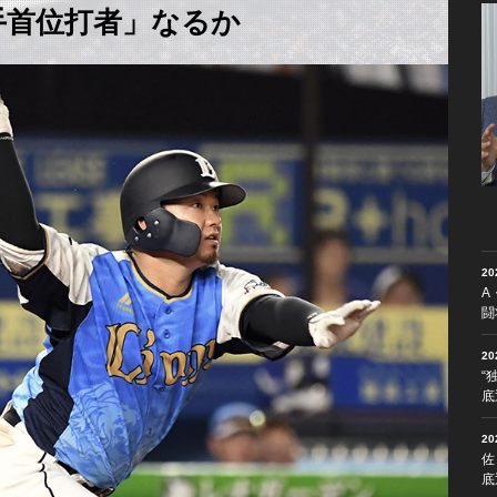
手首位打者」なるか
2
A
闘
2
“
底
2
佐
底