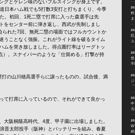
ングとケレン味のないフルスイングが身上です。
2
海道日本ハム戦でも5打数3安打と打ちまくり、今季
村
した。初回、1死二塁で打席に入った森選手は先
ま
トをセンター前に弾き返し、西武が先制しまし
2
に迫られた7回、無死二塁の場面ではフルカウントか
巨
迷うことなく強振。これがライト線を破るタイム
ユ
ハムを突き放しました。得点圏打率はリーグトッ
2
時点）。スナイパーのような「仕留める」打撃が持
世
不
2
塁打の山川穂高選手らに譲ったものの、試合後、満
ジ
「
2
って打席に入っているので、それができて良かっ
中
元
、大阪桐蔭高時代、4度、甲子園に出場しました。
2
W
藤浪晋太郎投手（阪神）とバッテリーを組み、春夏
絶