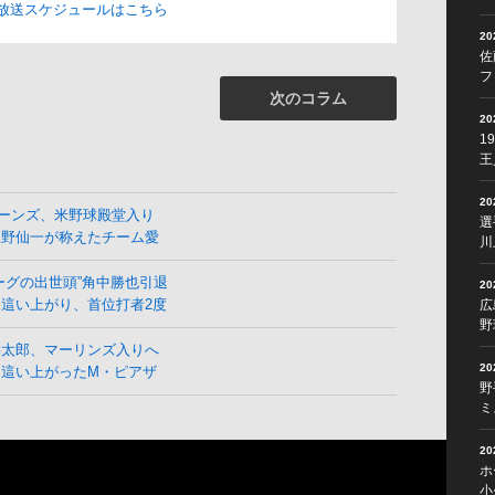
放送スケジュールはこちら
2
佐
フ
次のコラム
2
1
王
2
ーンズ、米野球殿堂入り
選
星野仙一が称えたチーム愛
川
ーグの出世頭”角中勝也引退
2
這い上がり、首位打者2度
広
野
麟太郎、マーリンズ入りへ
2
ら這い上がったM・ピアザ
野
ミ
2
ホ
小