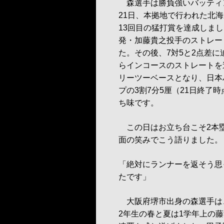
森選手は勝負強いバッティ
21日、本拠地で行われた北
13回目の猛打賞を達成しま
発・加藤貴之投手のストレー
た。その後、7対5と2点差
らインコースのストレートを
リーツーベースとなり、日本
プの3割7分5厘（21日終了
ち味です。
この日はお立ち台こそ2本
面の笑みでこう語りました。
「絶対にランナーを返そう思
たです」
大阪府堺市出身の森選手は
2年生の春と夏は1学年上の