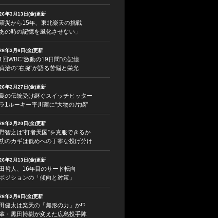
026年3月13日(金)更新
震災から15年、東北楽天の挑戦
あの時の記憶を風化させない」
026年3月6日(金)更新
1回WBC“激動の19日間”の記憶
貞治の“右腕”が語る苦悩と栄光
026年2月27日(金)更新
島の伝統受け継ぐスイッチヒッター
ラ1ルーキー平川蓮に“大物の片鱗”
026年2月20日(金)更新
野智之は“打者天国”を克服できるか
功のカギは低めへの丁寧な投げ分け
026年2月13日(金)更新
田哲人、16年目のサード転向
ポジションの「傾向と対策」
026年2月6日(金)更新
田健太は楽天の「無形の力」か!?
輩・黒田博樹が変えた広島投手陣