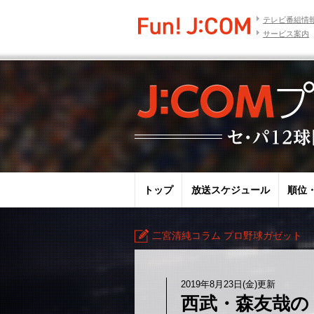
テレビ番組情
サービス案内
トップ
放送スケジュール
順位
二宮清純コラム プロ野球ガゼット
2019年8月23日(金)更新
西武・森友哉の