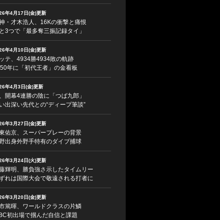
026年4月17日(金)更新
神・才木浩人、16Kの衝撃と痛恨
と3つで「最多奪三振記録タイ」
026年4月10日(金)更新
ッテ、4934勝4934敗の軌跡
950年に「初代王者」の金看板
026年4月3日(金)更新
、開幕4連勝の陰に「つば九郎」
い出深い先代との“ディープ筆談”
026年3月27日(金)更新
東佑京、スーパープレーの背景
野出身外野手特有のダイブ捕球
026年3月24日(火)更新
藤輝明、勝負強さ示したタイムリー
ずれは国際大会で敬遠される打者に
026年3月20日(金)更新
市篤暉、ワールドクラスの片鱗
BC初出場で掴んだ自信と課題