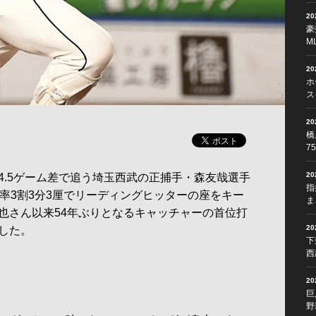
2
豪
M
2
ホ
ス
2
橋
7
2
.5ゲーム差で追う埼玉西武の正捕手・森友哉選手
指
率3割3分3厘でリーディングヒッターの座をキー
ま
也さん以来54年ぶりとなるキャッチャーの首位打
2
した。
下
西
」
2
巨
野