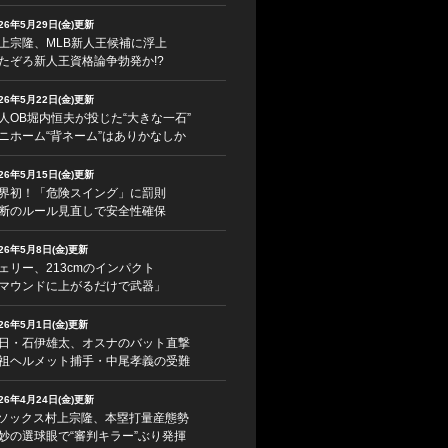
026年5月29日(金)更新
上宗隆、MLB新人王候補に浮上
たぞろ新人王資格論争勃発か!?
026年5月22日(金)更新
人OB堀内恒夫が投じた“大きな一石”
ニホーム“背ネーム”はありかなしか
026年5月15日(金)更新
界初！「危険スイング」に罰則
断のルール見直しで安全性確保
026年5月8日(金)更新
ェリー、213cmのインパクト
マウンドに上がるだけで武器」
026年5月1日(金)更新
日・石伊雄太、オスナのバット直撃
祖ヘルメット捕手・中尾孝義の受難
026年4月24日(金)更新
ソックス村上宗隆、本塁打量産態勢
妙の選球眼で“審判キラー”ぶり発揮