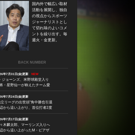
国内外で幅広い取材
活動を展開し、独自
の視点からスポーツ
ジャーナリストとし
て切れ味のよいコメ
ントを繰り出す。毎
週火・金更新。
BACK NUMBER
026年7月31日(金)更新
NEW
・ジョーンズ、米野球殿堂入り
将・星野仙一が称えたチーム愛
026年7月24日(金)更新
独立リーグの出世頭”角中勝也引退
辺から這い上がり、首位打者2度
026年7月17日(金)更新
々木麟太郎、マーリンズ入りへ
辺から這い上がったM・ピアザ