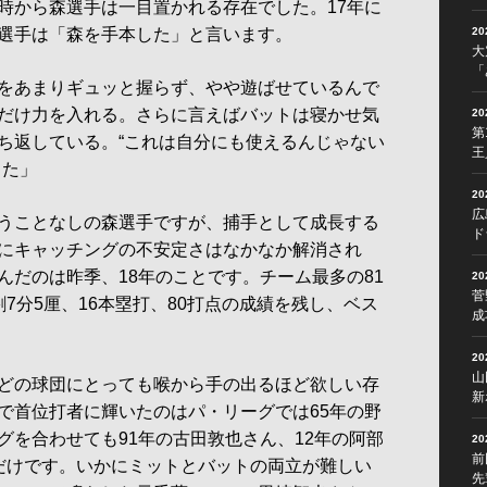
から森選手は一目置かれる存在でした。17年に
選手は「森を手本した」と言います。
2
大
「
をあまりギュッと握らず、やや遊ばせているんで
だけ力を入れる。さらに言えばバットは寝かせ気
2
第
ち返している。“これは自分にも使えるんじゃない
王
した」
2
広
うことなしの森選手ですが、捕手として成長する
ド
にキャッチングの不安定さはなかなか解消され
んだのは昨季、18年のことです。チーム最多の81
2
菅
7分5厘、16本塁打、80打点の成績を残し、ベス
成
2
山
どの球団にとっても喉から手の出るほど欲しい存
新
で首位打者に輝いたのはパ・リーグでは65年の野
グを合わせても91年の古田敦也さん、12年の阿部
2
前
だけです。いかにミットとバットの両立が難しい
先