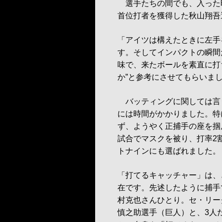
選手たちの間でも、入った時
首位打者を獲得した秋山翔吾
「アイツは構えたときに左手
す。そしてインパクトの瞬間
味で、来たボールを素直に打
か”と参考にさせてもらいま
バッティングに関しては言
には時間がかかりました。特
ず、ようやく正捕手の座を掴
試合でマスクを被り、打率2割
トナインにも選ばれました。
「打てるキャッチャー」は、
在です。先述したように捕手
村克也さんひとり。セ・リー
慎之助選手（巨人）と、3人