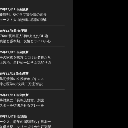
025年12月12日(金)更新
藤輝明、Gグラブ賞受賞の背景
ァースト大山悠輔に感謝の理由
025年12月5日(金)更新
976年“長嶋巨人”初V支えたOH砲
貞治と張本勲、友情とライバル心
025年11月28日(金)更新
手の家族を味方につけた名将たち
上哲治、星野仙一に学ぶ気配り術
025年11月21日(金)更新
島初優勝の立役者ホプキンス
球と医学の“文武二刀流”伝説
025年11月14日(金)更新
手対象に「長嶋茂雄賞」創設
スターを彷彿させるプレーを
025年11月7日(金)更新
ークス、前年の屈辱晴らす日本一
久保裕紀、シリーズ決めた好采配