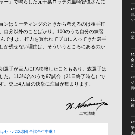
ャー」で鳴らした元千葉ロッテの里崎智也さんに
2
川
“
ョンはミーティングのときから考えるのは相手打
、自分以外のことばかり。100のうち自分の練習
2
栗
ないんですよ。打力を買われてプロに入ってきた選手
「
しか残せない理由は、そういうところにあるのか
2
全
2
選手が巨人にFA移籍したこともあり、森選手は
た。113試合のうち97試合（21日終了時点）で
2
ジ
す。史上4人目の快挙に注目が集まります。
長
2
第
「
二宮清純
2
第
OMはセ・パ12球団 全試合生中継！
実