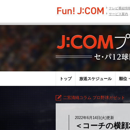
テレビ番組情
サービス案内
トップ
放送スケジュール
順位
二宮清純コラム プロ野球ガゼット
2022年6月14日(火)更新
＜コーチの横顔2