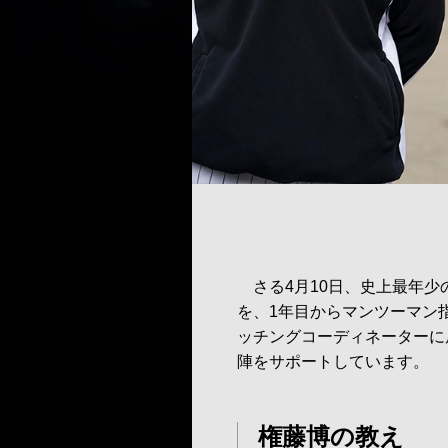
さる4月10日、史上最年少
を、1年目からマンツーマン
ッチングコーディネーターに
陣をサポートしています。
権藤博の教え