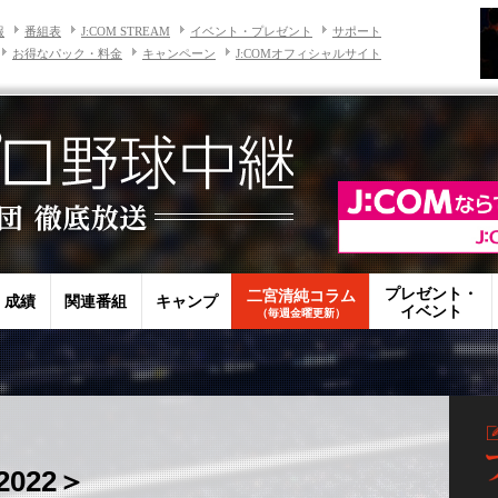
報
番組表
J:COM STREAM
イベント・プレゼント
サポート
お得なパック・料金
キャンペーン
J:COMオフィシャルサイト
プレゼント・
二宮清純コラム
・成績
関連番組
キャンプ
イベント
（毎週金曜更新）
022＞