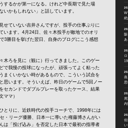
うするかが第一になる。けれど中長期で見た場
2
ないかもしれない」と話しています。
W
絶
見せていない吉井さんですが、投手の仕事ぶりに
2
ています。4月24日、佐々木投手が敵地でのオリ
阪
点で3勝目を挙げた翌日、自身のブログにこう感想
あ
2
ロ
々木ろを見に（観に）行ってきました。このゲー
1
どで我慢の投球になったが、頑張ってよく粘った
2
うまくいかない時があるもので、こういう試合を
燕
と思います。そういえば、昨日のゲームで5回ノー
思
をセカンドでダブルプレーを取ったケース、結果
2
文ママ）
周
内
とりに、近鉄時代の投手コーチで、1998年には
2
のセ・リーグ優勝、日本一に導いた権藤博さんがい
佐
んは「投げ込み」を否定した日本で最初の指導者
い