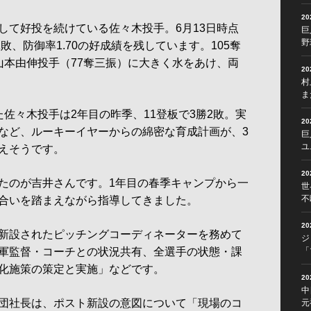
2
て好投を続けている佐々木投手。6月13日時点
巨
野
敗、防御率1.70の好成績を残しています。105奪
山本由伸投手（77奪三振）に大きく水をあけ、両
2
村
ま
佐々木投手は2年目の昨季、11登板で3勝2敗。実
2
など、ルーキーイヤーからの綿密な育成計画が、3
巨
ユ
えそうです。
2
たのが吉井さんです。1年目の春季キャンプから一
世
不
合いを踏まえながら指導してきました。
2
新設されたピッチングコーディネーターを務めて
ジ
軍監督・コーチとの状況共有、全選手の状態・課
「
化施策の策定と実施」などです。
2
中
団社長は、ポスト新設の意図について「現場のコ
元