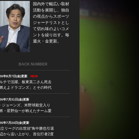
国内外で幅広い取材
活動を展開し、独自
の視点からスポーツ
ジャーナリストとし
て切れ味のよいコメ
ントを繰り出す。毎
週火・金更新。
BACK NUMBER
026年8月7日(金)更新
NEW
ルチで活躍。板東英二さん死去
燃えよドラゴンズ」とその時代
026年7月31日(金)更新
・ジョーンズ、米野球殿堂入り
将・星野仙一が称えたチーム愛
026年7月24日(金)更新
独立リーグの出世頭”角中勝也引退
辺から這い上がり、首位打者2度