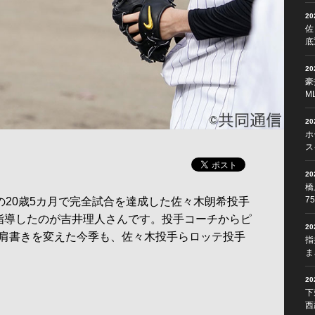
2
佐
底
2
豪
M
2
ホ
ス
2
橋
7
の20歳5カ月で完全試合を達成した佐々木朗希投手
指導したのが吉井理人さんです。投手コーチからピ
2
肩書きを変えた今季も、佐々木投手らロッテ投手
指
ま
2
下
西