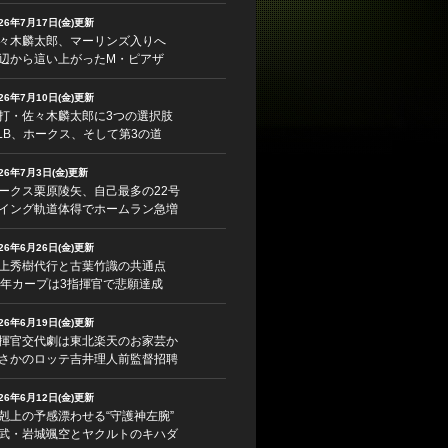
026年7月17日(金)更新
々木麟太郎、マーリンズ入りへ
辺から這い上がったM・ピアザ
026年7月10日(金)更新
打・佐々木麟太郎に3つの選択肢
LB、ホークス、そして第3の道
026年7月3日(金)更新
ークス栗原陵矢、自己最多の22号
イング軌道体得でホームラン急増
026年6月26日(金)更新
上秀樹代行と古葉竹識の共通点
5年カープは3指揮官で悲願達成
026年6月19日(金)更新
揮官交代劇は東北楽天のお家芸か
さかのロッテ吉井理人前監督招聘
026年6月12日(金)更新
剋上の予感漂わせる“守護神左腕”
武・岩城颯空とヤクルトのキハダ