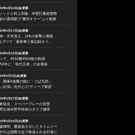
026年4月24日(金)更新
ソックス村上宗隆、本塁打量産態勢
妙の選球眼で“審判キラー”ぶり発揮
026年4月17日(金)更新
神・才木浩人、16Kの衝撃と痛恨
と3つで「最多奪三振記録タイ」
026年4月10日(金)更新
ッテ、4934勝4934敗の軌跡
950年に「初代王者」の金看板
026年4月3日(金)更新
、開幕4連勝の陰に「つば九郎」
い出深い先代との“ディープ筆談”
026年3月27日(金)更新
東佑京、スーパープレーの背景
野出身外野手特有のダイブ捕球
026年3月24日(火)更新
藤輝明、勝負強さ示したタイムリー
ずれは国際大会で敬遠される打者に