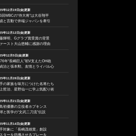
025年12月19日(金)更新
6回WBCの“侍大将”は大谷翔平
績と言動で井端ジャパンを牽引
025年12月12日(金)更新
藤輝明、Gグラブ賞受賞の背景
ァースト大山悠輔に感謝の理由
025年12月5日(金)更新
976年“長嶋巨人”初V支えたOH砲
貞治と張本勲、友情とライバル心
025年11月28日(金)更新
手の家族を味方につけた名将たち
上哲治、星野仙一に学ぶ気配り術
025年11月21日(金)更新
島初優勝の立役者ホプキンス
球と医学の“文武二刀流”伝説
025年11月14日(金)更新
手対象に「長嶋茂雄賞」創設
スターを彷彿させるプレーを