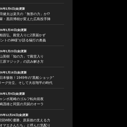
026年2月6日(金)更新
田健太は楽天の「無形の力」か!?
輩・黒田博樹が変えた広島投手陣
026年1月30日(金)更新
相昌弘、殿堂入りに2票届かず
バントの神様”が語る犠打の奥義
026年1月23日(金)更新
山英樹「知の力」で殿堂入り
三原マジック」の読み解き方
026年1月16日(金)更新
日本惨敗！1949年の“黒船ショック”
リーグ分立、そして大谷翔平の時代
026年1月9日(金)更新
ャンボ尾崎のゴルフ転向前夜
嶋茂雄と同質の天賦のオーラ
025年12月26日(金)更新
2回WBC優勝、原辰徳の支える力
オマエさんたち」と呼んだ気配り