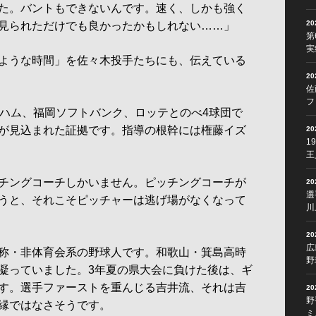
た。バントもできないんです。速く、しかも強く
2
見られただけでも良かったかもしれない……」
第
実
ような時間」を佐々木投手たちにも、伝えている
2
佐
フ
ハム、福岡ソフトバンク、ロッテとのべ4球団で
が見込まれた証拠です。指導の根幹には権藤イズ
2
1
王
チングコーチしかいません。ピッチングコーチが
2
選
うと、それこそピッチャーは逃げ場がなくなって
川
2
広
称・非体育会系の野球人です。和歌山・箕島高時
野
凝っていました。3年夏の県大会に負けた後は、ギ
す。選手ファーストを重んじる吉井流、それは吉
2
野
縁ではなさそうです。
ミ