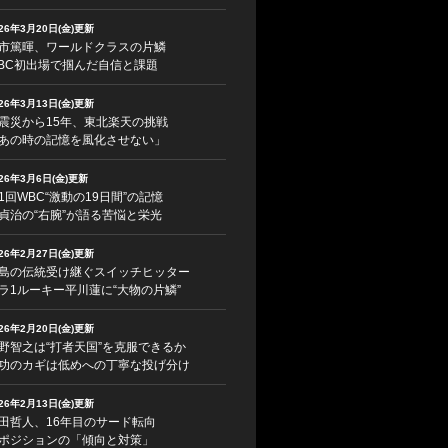
026年3月20日(金)更新
市篤暉、ワールドクラスの片鱗
BC初出場で掴んだ自信と課題
026年3月13日(金)更新
震災から15年、東北楽天の挑戦
あの時の記憶を風化させない」
026年3月6日(金)更新
1回WBC“激動の19日間”の記憶
貞治の“右腕”が語る苦悩と栄光
026年2月27日(金)更新
島の伝統受け継ぐスイッチヒッター
ラ1ルーキー平川蓮に“大物の片鱗”
026年2月20日(金)更新
野智之は“打者天国”を克服できるか
功のカギは低めへの丁寧な投げ分け
026年2月13日(金)更新
田哲人、16年目のサード転向
ポジションの「傾向と対策」