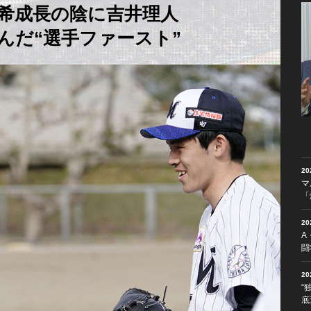
希成長の陰に吉井理人
んだ“選手ファースト”
2
マ
「
2
A
闘
2
“
底