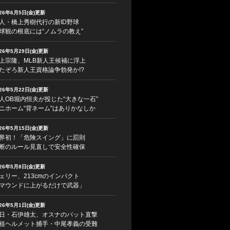
026年6月5日(金)更新
人・橋上秀樹代行の新ID野球
球観の根底には“ノムラの教え”
026年5月29日(金)更新
上宗隆、MLB新人王候補に浮上
たぞろ新人王資格論争勃発か!?
026年5月22日(金)更新
人OB堀内恒夫が投じた“大きな一石”
ニホーム“背ネーム”はありかなしか
026年5月15日(金)更新
界初！「危険スイング」に罰則
断のルール見直しで安全性確保
026年5月8日(金)更新
ェリー、213cmのインパクト
マウンドに上がるだけで武器」
026年5月1日(金)更新
日・石伊雄太、オスナのバット直撃
祖ヘルメット捕手・中尾孝義の受難