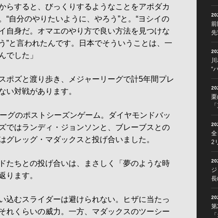
からすると、びっくりするようなことをアポダカ
2
。“自分のやりたいように、やろう”と。“ヨシイの
前
イ自身だ。オマエのやり方で良い方法を見つけな
先
う”と言われたんです。日本でそういうことは、一
2
んでした」
川
“
スポズと渡り歩き、メジャーリーグで計5年間プレ
2
ない対戦があります。
栗
「
ーグのポストシーズンゲーム。ダイヤモンドバッ
2
ズではランディ・ジョンソンと、ブレーブスとの
全
はグレッグ・マダックスと投げ合いました。
2
2
ドたちとの投げ合いは、まさしく「夢のような時
ジ
返ります。
長
2
い込むスライダーは避けられない。ヒザに当たっ
第
それくらいの威力。一方、マダックスのツーシー
「