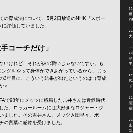
2
種
の育成法について、5月2日放送のNHK『スポー
W
うに評価していました。
2
大
「
投手コーチだけ」
2
第
ないけれど、それが彼の戦いじゃないですか。も
王
ニングをやって身体ができあがっているから、じっ
2
の3年目に、こういう結果が出たというのは（育成
広
か＞
ド
2
Aで98年にメッツに移籍した吉井さんは近鉄時代
菅
した。ロッカールームには大好きなロジャー・ク
成
いました。その吉井さん、メッツ入団早々、ボ
2
チの言葉に感銘を受けました。
山
新