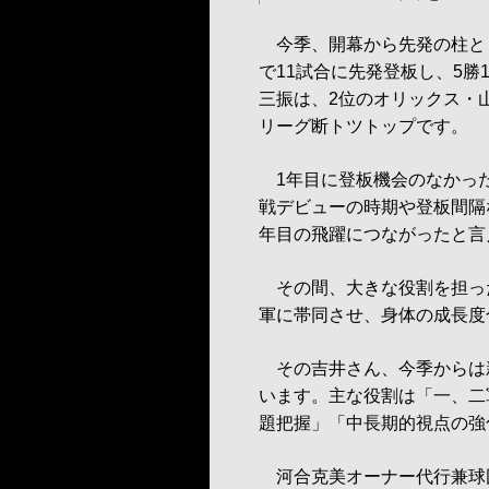
今季、開幕から先発の柱とし
で11試合に先発登板し、5勝1
三振は、2位のオリックス・
リーグ断トツトップです。
1年目に登板機会のなかった
戦デビューの時期や登板間隔
年目の飛躍につながったと言
その間、大きな役割を担っ
軍に帯同させ、身体の成長度
その吉井さん、今季からは
います。主な役割は「一、二
題把握」「中長期的視点の強
河合克美オーナー代行兼球